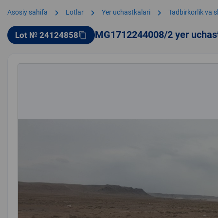
chevron_right
chevron_right
chevron_right
Asosiy sahifa
Lotlar
Yer uchastkalari
Tadbirkorlik va 
MG1712244008/2 yer uchas
Lot № 24124858
content_copy