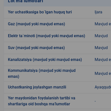
Lot ma’lumotlari
Yer uchastkasiga bo`lgan huquq turi
Ijara
Gaz (mavjud yoki mavjud emas)
Mavjud 
Elektr ta`minoti (mavjud yoki mavjud emas)
Mavjud
Suv (mavjud yoki mavjud emas)
Mavjud
Kanalizatsiya (mavjud yoki mavjud emas)
Mavjud 
Kommunikatsiya (mavjud yoki mavjud
Mavjud 
emas)
Uchastkaning joylashgan manzili
Ayaqqud
Yer maydonidan foydalanish tartibi va
-
shartlariga oid boshqa ma’lumotlar