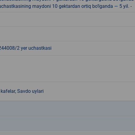
r uchastkasining maydoni 10 gektardan ortiq bo‘lganda — 5 yil. -
4008/2 yer uchastkasi
kafelar, Savdo uylari
k
k