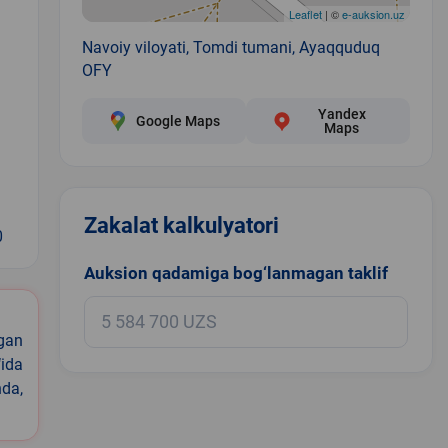
Leaflet
| ©
e-auksion.uz
Navoiy viloyati, Tomdi tumani, Ayaqquduq
OFY
Yandex
Google Maps
Maps
Zakalat kalkulyatori
0
Auksion qadamiga bog‘lanmagan taklif
igan
ida
nda,