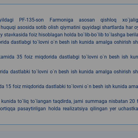
4-yildagi PF-135-son Farmoniga asosan qishloq xo`jalig
 huquqi asosida sotib olish qiymatini quyidagi shartlarda har 
tavkasida foiz hisoblagan holda bo`lib-bo`lib to`lashga berila
ida dastlabgi to`lovni o`n besh ish kunida amalga oshirish sh
kamida 35 foiz miqdorida dastlabgi to`lovni o`n besh ish ku
rida dastlabki to`lovni o`n besh ish kunida amalga oshirish sh
da 15 foiz miqdorida dastlabki to`lovni o`n besh ish kunida am
h kunida to`liq to`langan taqdirda, jami summaga nisbatan 20 
rtiqqa pasaytirilgan holda realizatsiya qilingan yer uchastka