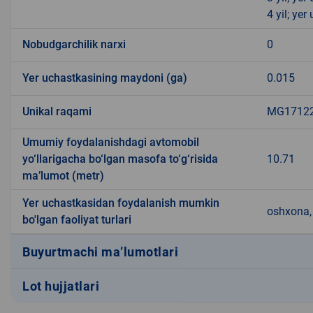
4 yil; ye
Nobudgarchilik narxi
0
Yer uchastkasining maydoni (ga)
0.015
Unikal raqami
MG171224
Umumiy foydalanishdagi avtomobil
yo‘llarigacha bo‘lgan masofa to‘g‘risida
10.71
ma’lumot (metr)
Yer uchastkasidan foydalanish mumkin
oshxona, 
bo'lgan faoliyat turlari
Buyurtmachi ma’lumotlari
Lot hujjatlari