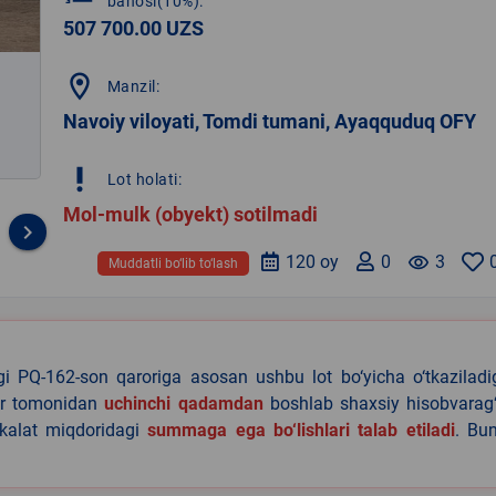
bahosi(10%):
507 700.00 UZS
location_on
Manzil:
Navoiy viloyati, Tomdi tumani, Ayaqquduq OFY
priority_high
Lot holati:
Mol-mulk (obyekt) sotilmadi
keyboard_arrow_right
120 oy
0
remove_red_eye
3
Muddatli bo‘lib to‘lash
agi PQ-162-son qaroriga asosan ushbu lot bo‘yicha o‘tkazilad
lar tomonidan
uchinchi qadamdan
boshlab shaxsiy hisobvarag‘
akalat miqdoridagi
summaga ega bo‘lishlari talab etiladi
. Bu