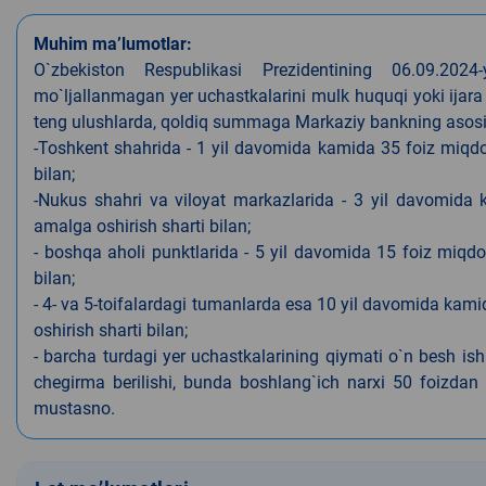
Muhim ma’lumotlar:
O`zbekiston Respublikasi Prezidentining 06.09.202
mo`ljallanmagan yer uchastkalarini mulk huquqi yoki ijara
teng ulushlarda, qoldiq summaga Markaziy bankning asosiy s
-Toshkent shahrida - 1 yil davomida kamida 35 foiz miqdor
bilan;
-Nukus shahri va viloyat markazlarida - 3 yil davomida 
amalga oshirish sharti bilan;
- boshqa aholi punktlarida - 5 yil davomida 15 foiz miqdo
bilan;
- 4- va 5-toifalardagi tumanlarda esa 10 yil davomida kami
oshirish sharti bilan;
- barcha turdagi yer uchastkalarining qiymati o`n besh is
chegirma berilishi, bunda boshlang`ich narxi 50 foizdan o
mustasno.