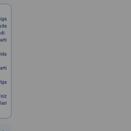
iga
oyda
di:
arti
nida
arti
alga
foiz
lari