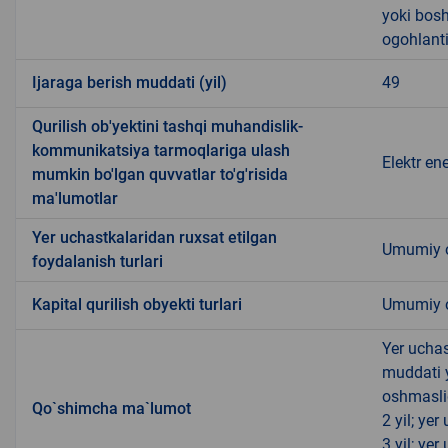
yoki bosh
ogohlanti
Ijaraga berish muddati (yil)
49
Qurilish ob'yektini tashqi muhandislik-
kommunikatsiya tarmoqlariga ulash
Elektr ene
mumkin bo'lgan quvvatlar to'g'risida
ma'lumotlar
Yer uchastkalaridan ruxsat etilgan
Umumiy o
foydalanish turlari
Kapital qurilish obyekti turlari
Umumiy ov
Yer uchas
muddati 
oshmasli
Qo`shimcha ma`lumot
2 yil; ye
3 yil; ye