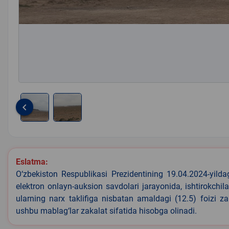
keyboard_arrow_left
Item
1
of
2
Eslatma:
O‘zbekiston Respublikasi Prezidentining 19.04.2024-yild
elektron onlayn-auksion savdolari jarayonida, ishtirokchi
ularning narx taklifiga nisbatan amaldagi (12.5) foizi z
ushbu mablag‘lar zakalat sifatida hisobga olinadi.