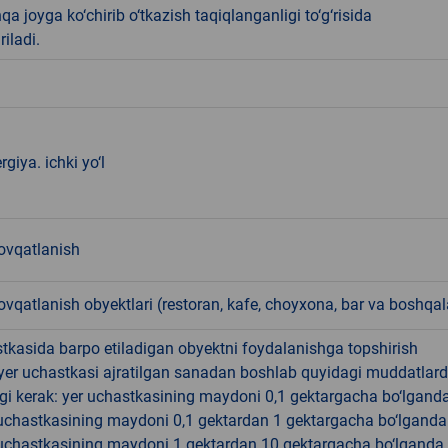
qa joyga ko‘chirib o‘tkazish taqiqlanganligi to‘g‘risida
riladi.
rgiya. ichki yo‘l
vqatlanish
qatlanish obyektlari (restoran, kafe, choyxona, bar va boshqal
tkasida barpo etiladigan obyektni foydalanishga topshirish
yer uchastkasi ajratilgan sanadan boshlab quyidagi muddatlar
gi kerak: yer uchastkasining maydoni 0,1 gektargacha bo‘lgand
r uchastkasining maydoni 0,1 gektardan 1 gektargacha bo‘lgand
r uchastkasining maydoni 1 gektardan 10 gektargacha bo‘lganda