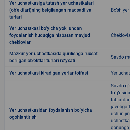
Yer uchastkasiga tutash yer uchastkalari
(ob’ektlari)ning belgilangan maqsadi va
Bo'sh yer
turlari
Yer uchastkasi bo‘yicha yoki undan
foydalanish huquqiga nisbatan mavjud
Cheklovl
cheklovlar
Mazkur yer uchastkasida qurilishga ruxsat
Savdo m
berilgan ob’ektlar turlari ro‘yxati
Yer uchastkasi kiradigan yerlar toifasi
Yer uchas
Savdo g‘o
to‘g‘risi
tabiatda
javobgarl
Yer uchastkasidan foydalanish bo`yicha
uchun jin
ogohlantirish
uchastkas
qonunga x