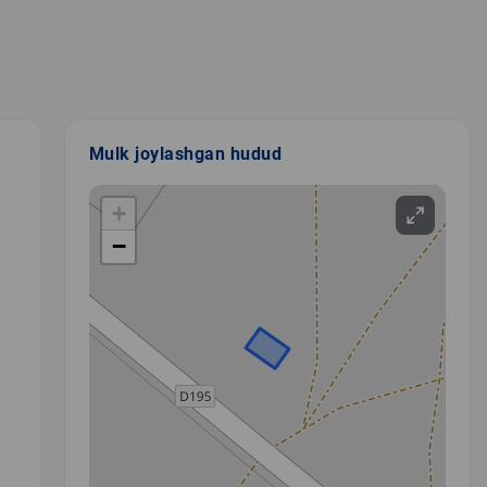
Mulk joylashgan hudud
+
−