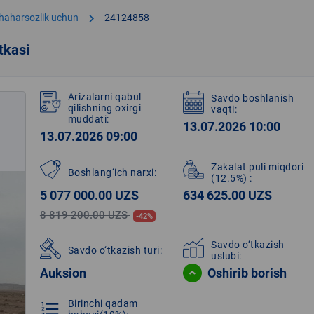
chevron_right
shaharsozlik uchun
24124858
tkasi
Arizalarni qabul
Savdo boshlanish
qilishning oxirgi
vaqti:
muddati:
13.07.2026 10:00
13.07.2026 09:00
Zakalat puli miqdori
Boshlang‘ich narxi:
(12.5%)
:
5 077 000.00 UZS
634 625.00 UZS
8 819 200.00 UZS
-42%
Savdo o‘tkazish
Savdo o‘tkazish turi:
uslubi:
Auksion
Oshirib borish
Birinchi qadam
format_list_numbered