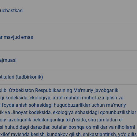
 uchastkasi
ar mavjud emas
ajmuasi
tkalari (tadbirkorlik)
libi O‘zbekiston Respublikasining Ma’muriy javobgarlik
dagi kodeksida, ekologiya, atrof-muhitni muhofaza qilish va
n foydalanish sohasidagi huquqbuzarliklar uchun ma’muriy
ik va Jinoyat kodeksida, ekologiya sohasidagi qonunbuzilishlar
oiy javobgarlik belgilanganligi to‘g‘risida, shu jumladan er
i huhudidagi daraxtlar, butalar, boshqa o‘simliklar va nihollarni
ilof ravishda kesish, kundakov qilish, shikastlantirish, yo‘q qili