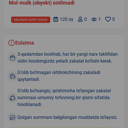
Mol-mulk (obyekt) sotilmadi
120 oy
0
remove_red_eye
1
0
Muddatli bo‘lib to‘lash
Eslatma
3-qadamdan boshlab, har bir yangi narx taklifidan
oldin hisobingizda yetarli zakalat bo‘lishi kerak.
G‘olib bo‘lmagan ishtirokchining zakaladi
qaytariladi.
G‘olib bo‘lsangiz, qo‘shimcha to‘langan zakalat
summasi umumiy to‘lovning bir qismi sifatida
hisoblanadi.
Qolgan summani belgilangan muddatda to‘laysiz.