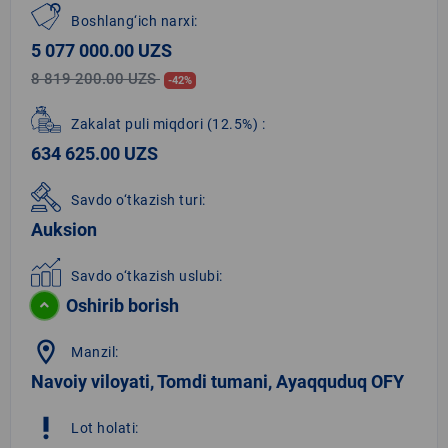
Boshlang‘ich narxi:
5 077 000.00 UZS
8 819 200.00 UZS
-42%
Zakalat puli miqdori
(12.5%)
:
634 625.00 UZS
Savdo o‘tkazish turi:
Auksion
Savdo o‘tkazish uslubi:
Oshirib borish
location_on
Manzil:
Navoiy viloyati, Tomdi tumani, Ayaqquduq OFY
priority_high
Lot holati: