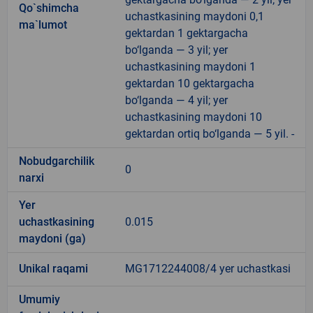
Qo`shimcha
uchastkasining maydoni 0,1
ma`lumot
gektardan 1 gektargacha
bo‘lganda — 3 yil; yer
uchastkasining maydoni 1
gektardan 10 gektargacha
bo‘lganda — 4 yil; yer
uchastkasining maydoni 10
gektardan ortiq bo‘lganda — 5 yil. -
Nobudgarchilik
0
narxi
Yer
uchastkasining
0.015
maydoni (ga)
Unikal raqami
MG1712244008/4 yer uchastkasi
Umumiy