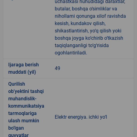
uchastkasi huhudidagi daraxtlar,
butalar, boshqa o‘simliklar va
nihollarni qonunga xilof ravishda
kesish, kundakov qilish,
shikastlantirish, yo‘q qilish yoki
boshqa joyga ko‘chirib o‘tkazish
taqiqlanganligi to‘g‘risida
ogohlantiriladi.
Ijaraga berish
49
muddati (yil)
Qurilish
ob'yektini tashqi
muhandislik-
kommunikatsiya
tarmoqlariga
Elektr energiya. ichki yo‘l
ulash mumkin
bo'lgan
quvvatlar