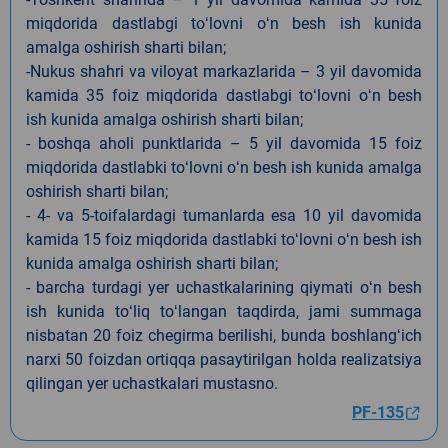
miqdorida dastlabgi toʻlovni oʻn besh ish kunida
amalga oshirish sharti bilan;
-Nukus shahri va viloyat markazlarida – 3 yil davomida
kamida 35 foiz miqdorida dastlabgi toʻlovni oʻn besh
ish kunida amalga oshirish sharti bilan;
- boshqa aholi punktlarida – 5 yil davomida 15 foiz
miqdorida dastlabki toʻlovni oʻn besh ish kunida amalga
oshirish sharti bilan;
- 4- va 5-toifalardagi tumanlarda esa 10 yil davomida
kamida 15 foiz miqdorida dastlabki toʻlovni oʻn besh ish
kunida amalga oshirish sharti bilan;
- barcha turdagi yer uchastkalarining qiymati oʻn besh
ish kunida toʻliq toʻlangan taqdirda, jami summaga
nisbatan 20 foiz chegirma berilishi, bunda boshlangʻich
narxi 50 foizdan ortiqqa pasaytirilgan holda realizatsiya
qilingan yer uchastkalari mustasno.
PF-135