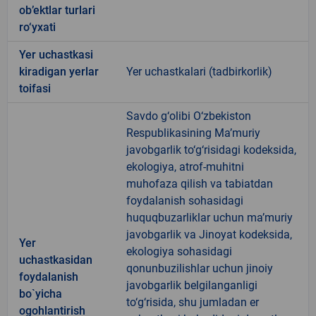
ob’ektlar turlari
ro‘yxati
Yer uchastkasi
kiradigan yerlar
Yer uchastkalari (tadbirkorlik)
toifasi
Savdo g‘olibi O‘zbekiston
Respublikasining Ma’muriy
javobgarlik to‘g‘risidagi kodeksida,
ekologiya, atrof-muhitni
muhofaza qilish va tabiatdan
foydalanish sohasidagi
huquqbuzarliklar uchun ma’muriy
javobgarlik va Jinoyat kodeksida,
Yer
ekologiya sohasidagi
uchastkasidan
qonunbuzilishlar uchun jinoiy
foydalanish
javobgarlik belgilanganligi
bo`yicha
to‘g‘risida, shu jumladan er
ogohlantirish