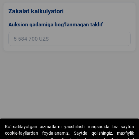
Zakalat kalkulyatori
Auksion qadamiga bog‘lanmagan taklif
Copyright © 2017-2026. "Elektron onlayn-auksionlarni tashkil etish"
Ko`rsatilayotgan xizmatlarni yaxshilash maqsadida biz saytda
AJ. Barcha huquqlar himoyalangan
cookie-fayllardan foydalanamiz. Saytda qolishingiz, maxfiylik