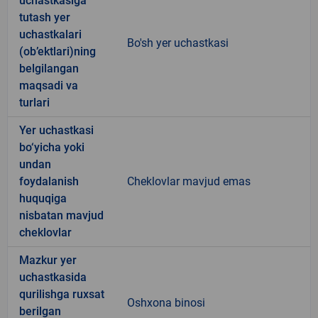
uchastkasiga
tutash yer
uchastkalari
Bo'sh yer uchastkasi
(ob’ektlari)ning
belgilangan
maqsadi va
turlari
Yer uchastkasi
bo‘yicha yoki
undan
foydalanish
Cheklovlar mavjud emas
huquqiga
nisbatan mavjud
cheklovlar
Mazkur yer
uchastkasida
qurilishga ruxsat
Oshxona binosi
berilgan