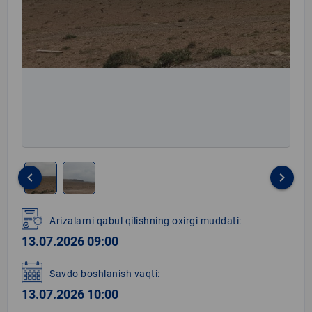
keyboard_arrow_left
keyboard_arrow_right
Item
1
Arizalarni qabul qilishning oxirgi muddati:
of
13.07.2026 09:00
2
Savdo boshlanish vaqti:
13.07.2026 10:00