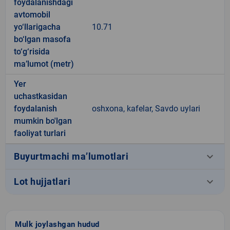
foydalanishdagi
avtomobil
yo‘llarigacha
10.71
bo‘lgan masofa
to‘g‘risida
ma’lumot (metr)
Yer
uchastkasidan
foydalanish
oshxona, kafelar, Savdo uylari
mumkin bo'lgan
faoliyat turlari
keyboard_arrow_down
Buyurtmachi ma’lumotlari
keyboard_arrow_down
Lot hujjatlari
Mulk joylashgan hudud