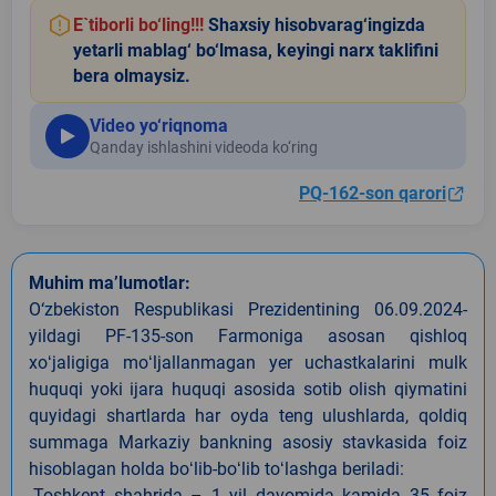
E`tiborli bo‘ling!!!
Shaxsiy hisobvarag‘ingizda
yetarli mablag‘ bo‘lmasa, keyingi narx taklifini
bera olmaysiz.
Video yo‘riqnoma
Qanday ishlashini videoda ko‘ring
PQ-162-son qarori
Muhim ma’lumotlar:
O‘zbekiston Respublikasi Prezidentining 06.09.2024-
yildagi PF-135-son Farmoniga asosan qishloq
xoʻjaligiga moʻljallanmagan yer uchastkalarini mulk
huquqi yoki ijara huquqi asosida sotib olish qiymatini
quyidagi shartlarda har oyda teng ulushlarda, qoldiq
summaga Markaziy bankning asosiy stavkasida foiz
hisoblagan holda boʻlib-boʻlib toʻlashga beriladi:
-Toshkent shahrida – 1 yil davomida kamida 35 foiz