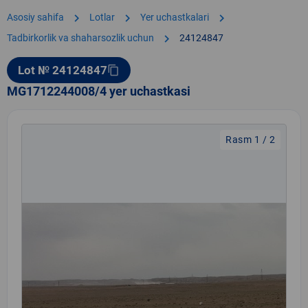
chevron_right
chevron_right
chevron_right
Asosiy sahifa
Lotlar
Yer uchastkalari
chevron_right
Tadbirkorlik va shaharsozlik uchun
24124847
Lot № 24124847
content_copy
MG1712244008/4 yer uchastkasi
Rasm 1 / 2