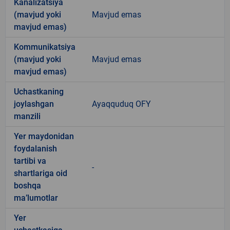
Kanalizatsiya
(mavjud yoki
Mavjud emas
mavjud emas)
Kommunikatsiya
(mavjud yoki
Mavjud emas
mavjud emas)
Uchastkaning
joylashgan
Ayaqquduq OFY
manzili
Yer maydonidan
foydalanish
tartibi va
-
shartlariga oid
boshqa
ma’lumotlar
Yer