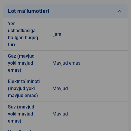
keyboard_arrow_down
Lot ma’lumotlari
Yer
uchastkasiga
Ijara
bo`lgan huquq
turi
Gaz (mavjud
yoki mavjud
Mavjud emas
emas)
Elektr ta`minoti
(mavjud yoki
Mavjud
mavjud emas)
Suv (mavjud
yoki mavjud
Mavjud
emas)