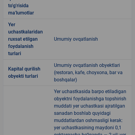
to'g'risida
ma'lumotlar
Yer
uchastkalaridan
ruxsat etilgan
Umumiy ovqatlanish
foydalanish
turlari
Umumiy ovqatlanish obyektlari
Kapital qurilish
(restoran, kafe, choyxona, bar va
obyekti turlari
boshqalar)
Yer uchastkasida barpo etiladigan
obyektni foydalanishga topshirish
muddati yer uchastkasi ajratilgan
sanadan boshlab quyidagi
muddatlardan oshmasligi kerak:
yer uchastkasining maydoni 0,1
gektargacha bo‘lganda — 2 yil; yer