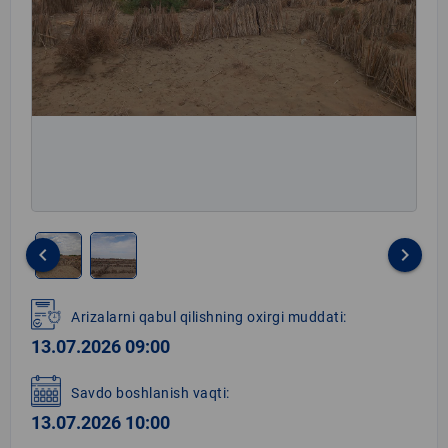
keyboard_arrow_left
keyboard_arrow_right
Item
1
Arizalarni qabul qilishning oxirgi muddati:
of
13.07.2026 09:00
2
Savdo boshlanish vaqti:
13.07.2026 10:00