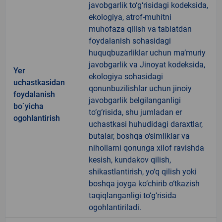
javobgarlik to‘g‘risidagi kodeksida,
ekologiya, atrof-muhitni
muhofaza qilish va tabiatdan
foydalanish sohasidagi
huquqbuzarliklar uchun ma’muriy
javobgarlik va Jinoyat kodeksida,
Yer
ekologiya sohasidagi
uchastkasidan
qonunbuzilishlar uchun jinoiy
foydalanish
javobgarlik belgilanganligi
bo`yicha
to‘g‘risida, shu jumladan er
ogohlantirish
uchastkasi huhudidagi daraxtlar,
butalar, boshqa o‘simliklar va
nihollarni qonunga xilof ravishda
kesish, kundakov qilish,
shikastlantirish, yo‘q qilish yoki
boshqa joyga ko‘chirib o‘tkazish
taqiqlanganligi to‘g‘risida
ogohlantiriladi.