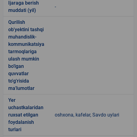
Ijaraga berish
-
muddati (yil)
Qurilish
ob'yektini tashqi
muhandislik-
kommunikatsiya
tarmoqlariga
ulash mumkin
bo'lgan
quvvatlar
to'g'risida
ma'lumotlar
Yer
uchastkalaridan
ruxsat etilgan
oshxona, kafelar, Savdo uylari
foydalanish
turlari