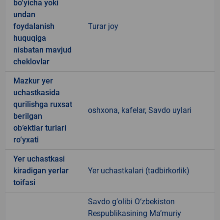
bo‘yicha yoki
undan
foydalanish
Turar joy
huquqiga
nisbatan mavjud
cheklovlar
Mazkur yer
uchastkasida
qurilishga ruxsat
oshxona, kafelar, Savdo uylari
berilgan
ob’ektlar turlari
ro‘yxati
Yer uchastkasi
kiradigan yerlar
Yer uchastkalari (tadbirkorlik)
toifasi
Savdo g‘olibi O‘zbekiston
Respublikasining Ma’muriy