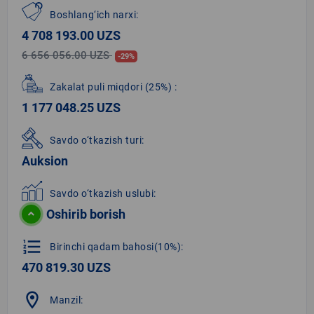
Boshlang‘ich narxi:
4 708 193.00 UZS
6 656 056.00 UZS
-29%
Zakalat puli miqdori
(25%)
:
1 177 048.25 UZS
Savdo o‘tkazish turi:
Auksion
Savdo o‘tkazish uslubi:
Oshirib borish
format_list_numbered
Birinchi qadam bahosi(10%):
470 819.30 UZS
location_on
Manzil: