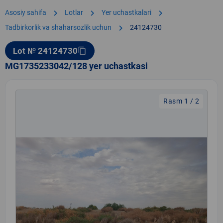
chevron_right
chevron_right
chevron_right
Asosiy sahifa
Lotlar
Yer uchastkalari
chevron_right
Tadbirkorlik va shaharsozlik uchun
24124730
Lot № 24124730
content_copy
MG1735233042/128 yer uchastkasi
Rasm 1 / 2