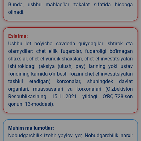
Bunda, ushbu mablag‘lar zakalat sifatida hisobga
olinadi.
Eslatma:
Ushbu lot bo‘yicha savdoda quiydagilar ishtirok eta
olamydilar: chet ellik fuqarolar, fuqaroligi bo‘lmagan
shaxslar, chet el yuridik shaxslari, chet el investitsiyalari
ishtirokidagi (aksiya (ulush, pay) larining yoki ustav
fondining kamida o‘n besh foizini chet el investitsiyalari
tashkil etadigan) korxonalar, shuningdek davlat
organlari, muassasalari va korxonalari (O‘zbekiston
Respublikasining 15.11.2021 yildagi O‘RQ-728-son
qonuni 13-moddasi).
Muhim ma’lumotlar:
Nobudgarchilik izohi: yaylov yer, Nobudgarchilik narxi: