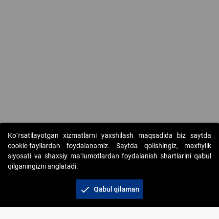
Ko`rsatilayotgan xizmatlarni yaxshilash maqsadida biz saytda
cookie-fayllardan foydalanamiz. Saytda qolishingiz, maxfiylik
siyosati va shaxsiy ma`lumotlardan foydalanish shartlarini qabul
qilganingizni anglatadi.
Copyright © 2017-2026. "Elektron onlayn-auksionlarni
tashkil etish" AJ. Barcha huquqlar himoyalangan
check
Qabul qilaman