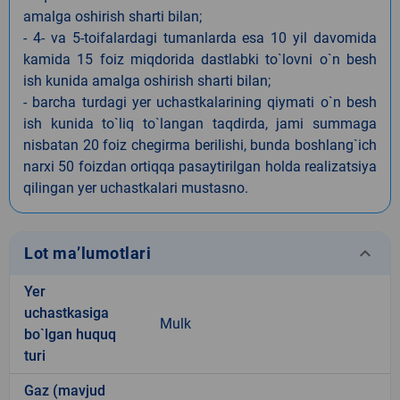
amalga oshirish sharti bilan;
- 4- va 5-toifalardagi tumanlarda esa 10 yil davomida
kamida 15 foiz miqdorida dastlabki to`lovni o`n besh
ish kunida amalga oshirish sharti bilan;
- barcha turdagi yer uchastkalarining qiymati o`n besh
ish kunida to`liq to`langan taqdirda, jami summaga
nisbatan 20 foiz chegirma berilishi, bunda boshlang`ich
narxi 50 foizdan ortiqqa pasaytirilgan holda realizatsiya
qilingan yer uchastkalari mustasno.
keyboard_arrow_down
Lot ma’lumotlari
Yer
uchastkasiga
Mulk
bo`lgan huquq
turi
Gaz (mavjud