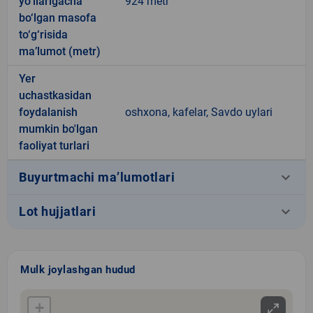
yo‘llarigacha
924 metr
bo‘lgan masofa
to‘g‘risida
ma’lumot (metr)
Yer
uchastkasidan
foydalanish
oshxona, kafelar, Savdo uylari
mumkin bo'lgan
faoliyat turlari
keyboard_arrow_down
Buyurtmachi ma’lumotlari
keyboard_arrow_down
Lot hujjatlari
Mulk joylashgan hudud
+