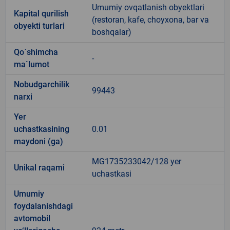
Umumiy ovqatlanish obyektlari
Kapital qurilish
(restoran, kafe, choyxona, bar va
obyekti turlari
boshqalar)
Qo`shimcha
-
ma`lumot
Nobudgarchilik
99443
narxi
Yer
uchastkasining
0.01
maydoni (ga)
MG1735233042/128 yer
Unikal raqami
uchastkasi
Umumiy
foydalanishdagi
avtomobil