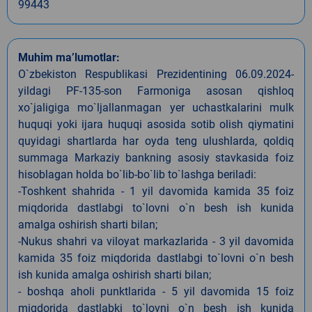
99443
Muhim ma’lumotlar:
O`zbekiston Respublikasi Prezidentining 06.09.2024-
yildagi PF-135-son Farmoniga asosan qishloq
xo`jaligiga mo`ljallanmagan yer uchastkalarini mulk
huquqi yoki ijara huquqi asosida sotib olish qiymatini
quyidagi shartlarda har oyda teng ulushlarda, qoldiq
summaga Markaziy bankning asosiy stavkasida foiz
hisoblagan holda bo`lib-bo`lib to`lashga beriladi:
-Toshkent shahrida - 1 yil davomida kamida 35 foiz
miqdorida dastlabgi to`lovni o`n besh ish kunida
amalga oshirish sharti bilan;
-Nukus shahri va viloyat markazlarida - 3 yil davomida
kamida 35 foiz miqdorida dastlabgi to`lovni o`n besh
ish kunida amalga oshirish sharti bilan;
- boshqa aholi punktlarida - 5 yil davomida 15 foiz
miqdorida dastlabki to`lovni o`n besh ish kunida