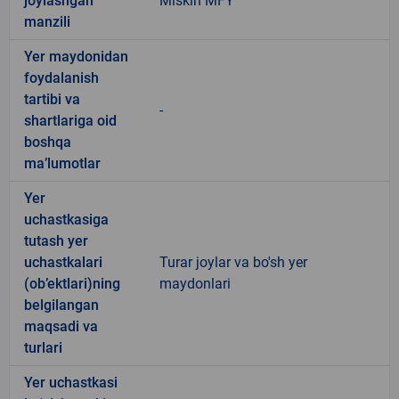
joylashgan
Miskin MFY
manzili
Yer maydonidan
foydalanish
tartibi va
-
shartlariga oid
boshqa
ma’lumotlar
Yer
uchastkasiga
tutash yer
uchastkalari
Turar joylar va bo'sh yer
(ob’ektlari)ning
maydonlari
belgilangan
maqsadi va
turlari
Yer uchastkasi