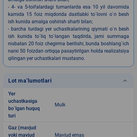
- 4- va 5-toifalardagi tumanlarda esa 10 yil davomida
kamida 15 foiz miqdorida dastlabki to`lovni o`n besh
ish kunida amalga oshirish sharti bilan;
- barcha turdagi yer uchastkalarining qiymati o`n besh
ish kunida to`liq to`langan taqdirda, jami summaga
nisbatan 20 foiz chegirma berilishi, bunda boshlang`ich
narxi 50 foizdan ortiqqa pasaytirilgan holda realizatsiya
qilingan yer uchastkalari mustasno.
keyboard_arrow_down
Lot ma’lumotlari
Yer
uchastkasiga
Mulk
bo`lgan huquq
turi
Gaz (mavjud
yoki mavjud
Mavjud emas