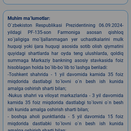
Muhim ma’lumotlar:
O`zbekiston Respublikasi Prezidentining 06.09.2024-
yildagi PF-135-son Farmoniga asosan qishloq
xo`jaligiga mo`ljallanmagan yer uchastkalarini mulk
huquqi yoki ijara huquqi asosida sotib olish qiymatini
quyidagi shartlarda har oyda teng ulushlarda, qoldiq
summaga Markaziy bankning asosiy stavkasida foiz
hisoblagan holda bo`lib-bo`lib to`lashga beriladi:
-Toshkent shahrida - 1 yil davomida kamida 35 foiz
miqdorida dastlabgi to`lovni o`n besh ish kunida
amalga oshirish sharti bilan;
-Nukus shahri va viloyat markazlarida - 3 yil davomida
kamida 35 foiz miqdorida dastlabgi to`lovni o`n besh
ish kunida amalga oshirish sharti bilan;
- boshqa aholi punktlarida - 5 yil davomida 15 foiz
miqdorida dastlabki to`lovni o`n besh ish kunida
amalga oshirish sharti bilan;