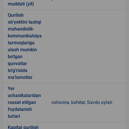
-
muddati (yil)
Qurilish
ob'yektini tashqi
muhandislik-
kommunikatsiya
tarmoqlariga
ulash mumkin
bo'lgan
quvvatlar
to'g'risida
ma'lumotlar
Yer
uchastkalaridan
ruxsat etilgan
oshxona, kafelar, Savdo uylari
foydalanish
turlari
Kapital qurilish