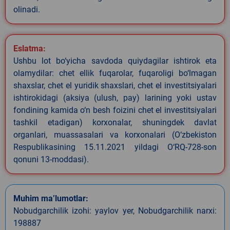
olinadi.
Eslatma:
Ushbu lot bo‘yicha savdoda quiydagilar ishtirok eta
olamydilar: chet ellik fuqarolar, fuqaroligi bo‘lmagan
shaxslar, chet el yuridik shaxslari, chet el investitsiyalari
ishtirokidagi (aksiya (ulush, pay) larining yoki ustav
fondining kamida o‘n besh foizini chet el investitsiyalari
tashkil etadigan) korxonalar, shuningdek davlat
organlari, muassasalari va korxonalari (O‘zbekiston
Respublikasining 15.11.2021 yildagi O‘RQ-728-son
qonuni 13-moddasi).
Muhim ma’lumotlar:
Nobudgarchilik izohi: yaylov yer, Nobudgarchilik narxi:
198887