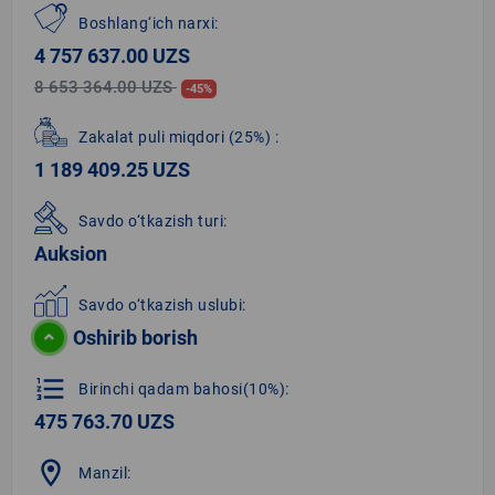
Boshlang‘ich narxi:
4 757 637.00 UZS
8 653 364.00 UZS
-45%
Zakalat puli miqdori
(25%)
:
1 189 409.25 UZS
Savdo o‘tkazish turi:
Auksion
Savdo o‘tkazish uslubi:
Oshirib borish
format_list_numbered
Birinchi qadam bahosi(10%):
475 763.70 UZS
location_on
Manzil: