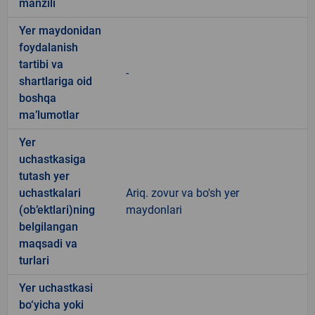
manzili
Yer maydonidan
foydalanish
tartibi va
-
shartlariga oid
boshqa
ma’lumotlar
Yer
uchastkasiga
tutash yer
uchastkalari
Ariq. zovur va bo'sh yer
(ob’ektlari)ning
maydonlari
belgilangan
maqsadi va
turlari
Yer uchastkasi
bo‘yicha yoki