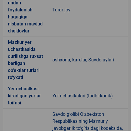
undan
foydalanish
Turar joy
huquqiga
nisbatan mavjud
cheklovlar
Mazkur yer
uchastkasida
qurilishga ruxsat
oshxona, kafelar, Savdo uylari
berilgan
ob’ektlar turlari
ro‘yxati
Yer uchastkasi
kiradigan yerlar
Yer uchastkalari (tadbirkorlik)
toifasi
Savdo g‘olibi O‘zbekiston
Respublikasining Ma’muriy
javobgarlik to‘g‘risidagi kodeksida,