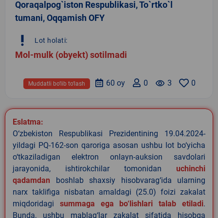
Qoraqalpog`iston Respublikasi, To`rtko`l
tumani, Oqqamish OFY
priority_high
Lot holati:
Mol-mulk (obyekt) sotilmadi
60 oy
0
remove_red_eye
3
0
Muddatli bo‘lib to‘lash
Eslatma:
O‘zbekiston Respublikasi Prezidentining 19.04.2024-
yildagi PQ-162-son qaroriga asosan ushbu lot bo‘yicha
o‘tkaziladigan elektron onlayn-auksion savdolari
jarayonida, ishtirokchilar tomonidan
uchinchi
qadamdan
boshlab shaxsiy hisobvarag‘ida ularning
narx taklifiga nisbatan amaldagi (25.0) foizi zakalat
miqdoridagi
summaga ega bo‘lishlari talab etiladi
.
Bunda, ushbu mablag‘lar zakalat sifatida hisobga