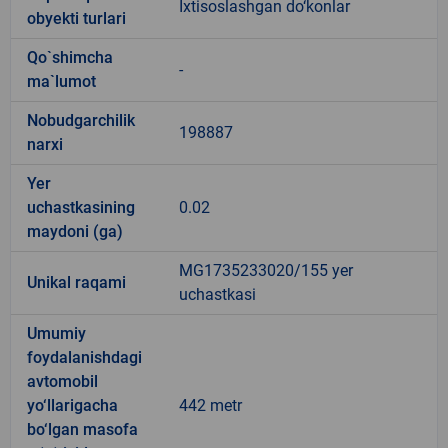
Ixtisoslashgan do‘konlar
obyekti turlari
Qo`shimcha
-
ma`lumot
Nobudgarchilik
198887
narxi
Yer
uchastkasining
0.02
maydoni (ga)
MG1735233020/155 yer
Unikal raqami
uchastkasi
Umumiy
foydalanishdagi
avtomobil
yo‘llarigacha
442 metr
bo‘lgan masofa