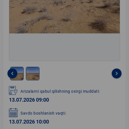
keyboard_arrow_left
keyboard_arrow_right
Item
1
Arizalarni qabul qilishning oxirgi muddati:
of
13.07.2026 09:00
2
Savdo boshlanish vaqti:
13.07.2026 10:00