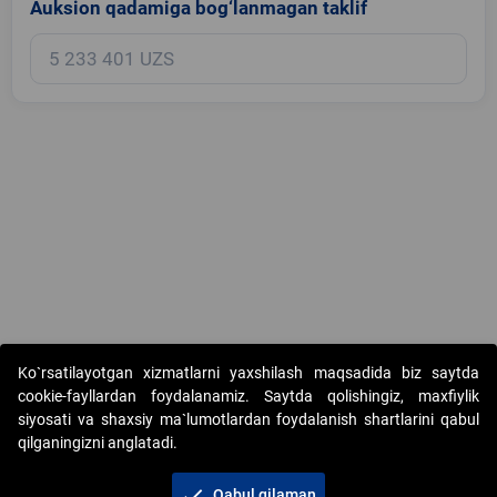
Auksion qadamiga bog‘lanmagan taklif
Copyright © 2017-2026. "Elektron onlayn-auksionlarni tashkil etish"
Ko`rsatilayotgan xizmatlarni yaxshilash maqsadida biz saytda
AJ. Barcha huquqlar himoyalangan
cookie-fayllardan foydalanamiz. Saytda qolishingiz, maxfiylik
siyosati va shaxsiy ma`lumotlardan foydalanish shartlarini qabul
qilganingizni anglatadi.
check
Qabul qilaman