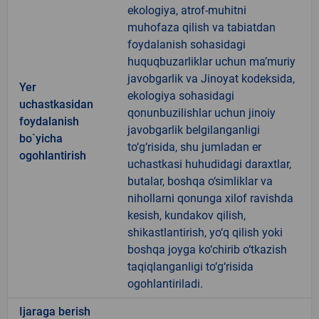
ekologiya, atrof-muhitni
muhofaza qilish va tabiatdan
foydalanish sohasidagi
huquqbuzarliklar uchun ma’muriy
javobgarlik va Jinoyat kodeksida,
Yer
ekologiya sohasidagi
uchastkasidan
qonunbuzilishlar uchun jinoiy
foydalanish
javobgarlik belgilanganligi
bo`yicha
to‘g‘risida, shu jumladan er
ogohlantirish
uchastkasi huhudidagi daraxtlar,
butalar, boshqa o‘simliklar va
nihollarni qonunga xilof ravishda
kesish, kundakov qilish,
shikastlantirish, yo‘q qilish yoki
boshqa joyga ko‘chirib o‘tkazish
taqiqlanganligi to‘g‘risida
ogohlantiriladi.
Ijaraga berish