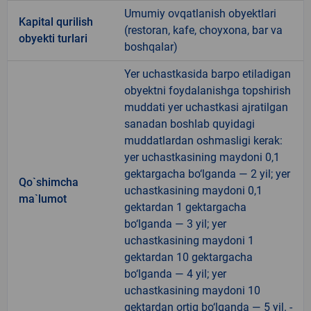
Umumiy ovqatlanish obyektlari
Kapital qurilish
(restoran, kafe, choyxona, bar va
obyekti turlari
boshqalar)
Yer uchastkasida barpo etiladigan
obyektni foydalanishga topshirish
muddati yer uchastkasi ajratilgan
sanadan boshlab quyidagi
muddatlardan oshmasligi kerak:
yer uchastkasining maydoni 0,1
gektargacha bo‘lganda — 2 yil; yer
Qo`shimcha
uchastkasining maydoni 0,1
ma`lumot
gektardan 1 gektargacha
bo‘lganda — 3 yil; yer
uchastkasining maydoni 1
gektardan 10 gektargacha
bo‘lganda — 4 yil; yer
uchastkasining maydoni 10
gektardan ortiq bo‘lganda — 5 yil. -