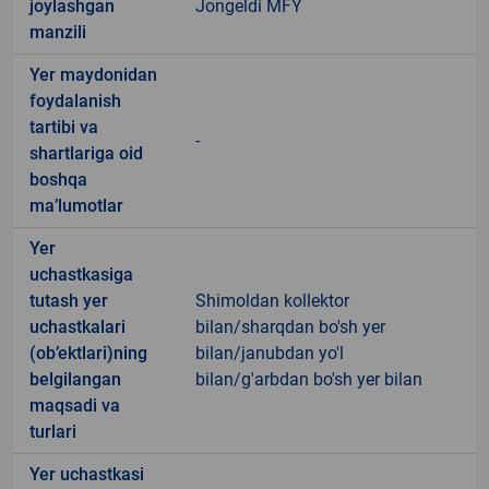
joylashgan
Jongeldi MFY
manzili
Yer maydonidan
foydalanish
tartibi va
-
shartlariga oid
boshqa
ma’lumotlar
Yer
uchastkasiga
tutash yer
Shimoldan kollektor
uchastkalari
bilan/sharqdan bo'sh yer
(ob’ektlari)ning
bilan/janubdan yo'l
belgilangan
bilan/g'arbdan bo'sh yer bilan
maqsadi va
turlari
Yer uchastkasi