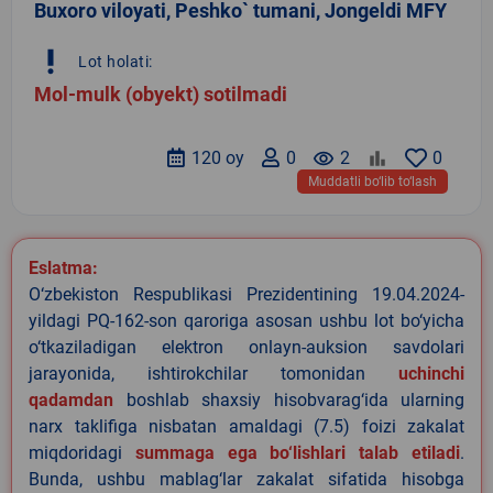
Buxoro viloyati, Peshko` tumani, Jongeldi MFY
priority_high
Lot holati:
Mol-mulk (obyekt) sotilmadi
120 oy
0
remove_red_eye
2
0
Muddatli bo‘lib to‘lash
Eslatma:
O‘zbekiston Respublikasi Prezidentining 19.04.2024-
yildagi PQ-162-son qaroriga asosan ushbu lot bo‘yicha
o‘tkaziladigan elektron onlayn-auksion savdolari
jarayonida, ishtirokchilar tomonidan
uchinchi
qadamdan
boshlab shaxsiy hisobvarag‘ida ularning
narx taklifiga nisbatan amaldagi (7.5) foizi zakalat
miqdoridagi
summaga ega bo‘lishlari talab etiladi
.
Bunda, ushbu mablag‘lar zakalat sifatida hisobga