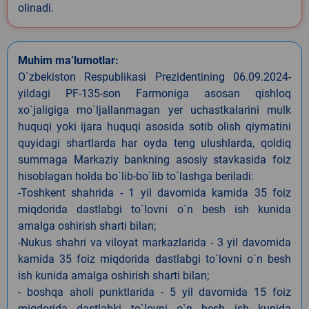
olinadi.
Muhim ma’lumotlar:
O`zbekiston Respublikasi Prezidentining 06.09.2024-
yildagi PF-135-son Farmoniga asosan qishloq
xo`jaligiga mo`ljallanmagan yer uchastkalarini mulk
huquqi yoki ijara huquqi asosida sotib olish qiymatini
quyidagi shartlarda har oyda teng ulushlarda, qoldiq
summaga Markaziy bankning asosiy stavkasida foiz
hisoblagan holda bo`lib-bo`lib to`lashga beriladi:
-Toshkent shahrida - 1 yil davomida kamida 35 foiz
miqdorida dastlabgi to`lovni o`n besh ish kunida
amalga oshirish sharti bilan;
-Nukus shahri va viloyat markazlarida - 3 yil davomida
kamida 35 foiz miqdorida dastlabgi to`lovni o`n besh
ish kunida amalga oshirish sharti bilan;
- boshqa aholi punktlarida - 5 yil davomida 15 foiz
miqdorida dastlabki to`lovni o`n besh ish kunida