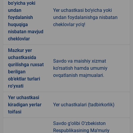
bo‘yicha yoki
undan
Yer uchastkasi bo'yicha yoki
foydalanish
undan foydalanishga nisbatan
huquqiga
cheklovlar yo'q!
nisbatan mavjud
cheklovlar
Mazkur yer
uchastkasida
Savdo va maishiy xizmat
qurilishga ruxsat
ko'rsatish hamda umumiy
berilgan
ovqatlanish majmualari.
ob’ektlar turlari
ro‘yxati
Yer uchastkasi
kiradigan yerlar
Yer uchastkalari (tadbirkorlik)
toifasi
Savdo g‘olibi O‘zbekiston
Respublikasining Ma’muriy