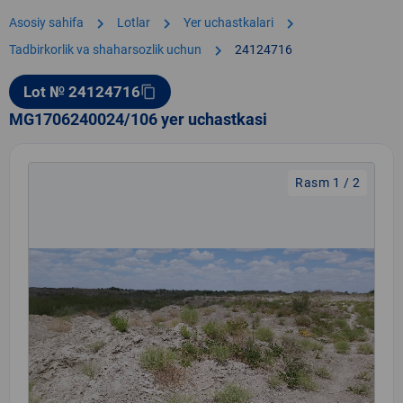
chevron_right
chevron_right
chevron_right
Asosiy sahifa
Lotlar
Yer uchastkalari
chevron_right
Tadbirkorlik va shaharsozlik uchun
24124716
Lot № 24124716
content_copy
MG1706240024/106 yer uchastkasi
Rasm 1 / 2