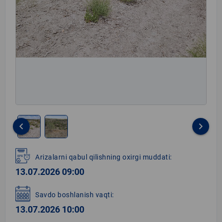
keyboard_arrow_left
keyboard_arrow_right
Item
1
Arizalarni qabul qilishning oxirgi muddati:
of
13.07.2026 09:00
2
Savdo boshlanish vaqti:
13.07.2026 10:00