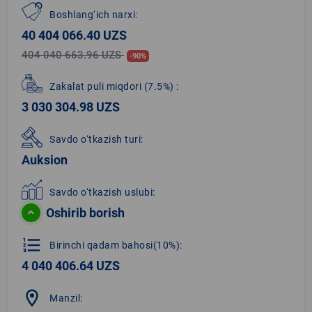
Boshlang‘ich narxi:
40 404 066.40 UZS
404 040 663.96 UZS
-90%
Zakalat puli miqdori
(7.5%)
:
3 030 304.98 UZS
Savdo o‘tkazish turi:
Auksion
Savdo o‘tkazish uslubi:
Oshirib borish
format_list_numbered
Birinchi qadam bahosi(10%):
4 040 406.64 UZS
location_on
Manzil: