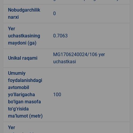
Nobudgarchilik
0
narxi
Yer
uchastkasining
0.7063
maydoni (ga)
MG1706240024/106 yer
Unikal raqami
uchastkasi
Umumiy
foydalanishdagi
avtomobil
yo‘llarigacha
100
bo‘lgan masofa
to‘g‘risida
ma’lumot (metr)
Yer