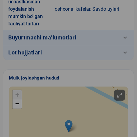
uchastkasidan
foydalanish
oshxona, kafelar, Savdo uylari
mumkin bo'lgan
faoliyat turlari
keyboard_arrow_down
Buyurtmachi ma’lumotlari
keyboard_arrow_down
Lot hujjatlari
Mulk joylashgan hudud
+
−