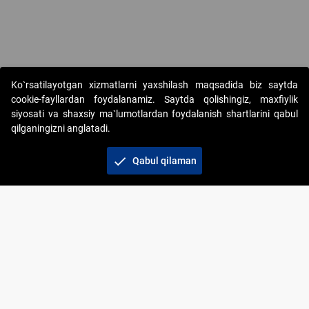
Ko`rsatilayotgan xizmatlarni yaxshilash maqsadida biz saytda
cookie-fayllardan foydalanamiz. Saytda qolishingiz, maxfiylik
siyosati va shaxsiy ma`lumotlardan foydalanish shartlarini qabul
qilganingizni anglatadi.
Copyright © 2017-2026. "Elektron onlayn-auksionlarni
tashkil etish" AJ. Barcha huquqlar himoyalangan
check
Qabul qilaman
To‘lov usullari