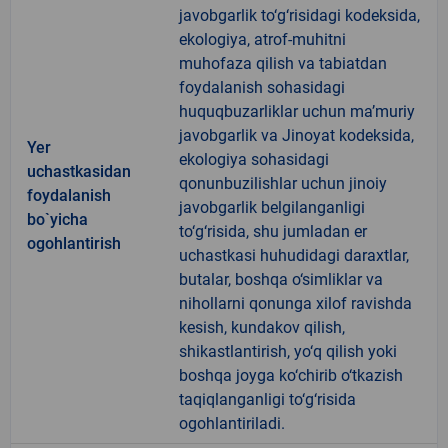
javobgarlik to‘g‘risidagi kodeksida,
ekologiya, atrof-muhitni
muhofaza qilish va tabiatdan
foydalanish sohasidagi
huquqbuzarliklar uchun ma’muriy
javobgarlik va Jinoyat kodeksida,
Yer
ekologiya sohasidagi
uchastkasidan
qonunbuzilishlar uchun jinoiy
foydalanish
javobgarlik belgilanganligi
bo`yicha
to‘g‘risida, shu jumladan er
ogohlantirish
uchastkasi huhudidagi daraxtlar,
butalar, boshqa o‘simliklar va
nihollarni qonunga xilof ravishda
kesish, kundakov qilish,
shikastlantirish, yo‘q qilish yoki
boshqa joyga ko‘chirib o‘tkazish
taqiqlanganligi to‘g‘risida
ogohlantiriladi.