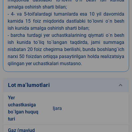
amalga oshirish sharti bilan;
- 4- va 5-toifalardagi tumanlarda esa 10 yil davomida
kamida 15 foiz miqdorida dastlabki to`lovni o`n besh
ish kunida amalga oshirish sharti bilan;
- barcha turdagi yer uchastkalarining qiymati o`n besh
ish kunida to`liq to`langan taqdirda, jami summaga
nisbatan 20 foiz chegirma berilishi, bunda boshlang`ich
narxi 50 foizdan ortiqqa pasaytirilgan holda realizatsiya
qilingan yer uchastkalari mustasno.
keyboard_arrow_down
Lot ma’lumotlari
Yer
uchastkasiga
Ijara
bo`lgan huquq
turi
Gaz (mavjud