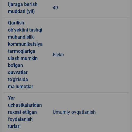
Ijaraga berish
49
muddati (yil)
Qurilish
ob'yektini tashqi
muhandislik-
kommunikatsiya
tarmoqlariga
Elektr
ulash mumkin
bo'lgan
quvvatlar
to'g'risida
ma'lumotlar
Yer
uchastkalaridan
ruxsat etilgan
Umumiy ovqatlanish
foydalanish
turlari