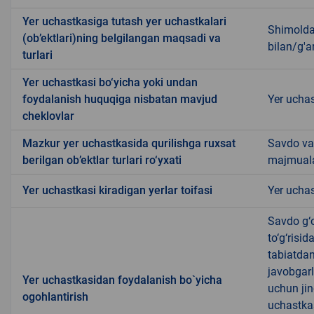
Yer uchastkasiga tutash yer uchastkalari
Shimoldan
(ob’ektlari)ning belgilangan maqsadi va
bilan/g'a
turlari
Yer uchastkasi bo‘yicha yoki undan
foydalanish huquqiga nisbatan mavjud
Yer uchas
cheklovlar
Mazkur yer uchastkasida qurilishga ruxsat
Savdo va
berilgan ob’ektlar turlari ro‘yxati
majmuala
Yer uchastkasi kiradigan yerlar toifasi
Yer uchas
Savdo g‘o
to‘g‘risi
tabiatda
javobgarl
Yer uchastkasidan foydalanish bo`yicha
uchun jin
ogohlantirish
uchastkas