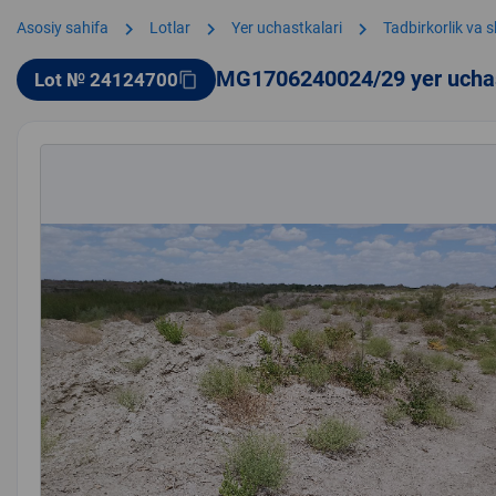
chevron_right
chevron_right
chevron_right
Asosiy sahifa
Lotlar
Yer uchastkalari
Tadbirkorlik va 
MG1706240024/29 yer ucha
Lot № 24124700
content_copy