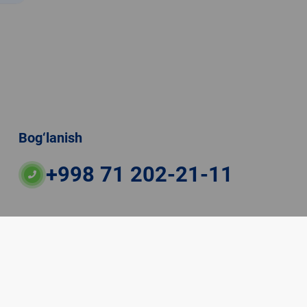
Bog‘lanish
+998 71 202-21-11
ateriallaridan boshqa shaxslar foydalanganda
veb-saytiga majburiy havolalar ko‘rsatilishi kerak