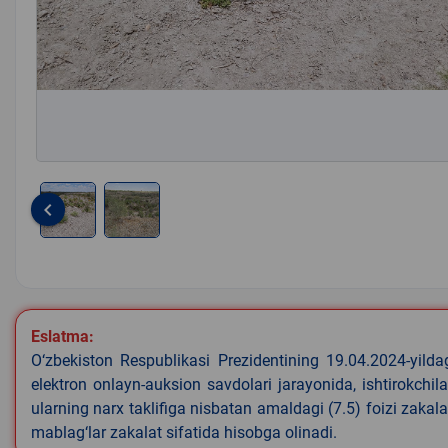
keyboard_arrow_left
Item
1
of
2
Eslatma:
O‘zbekiston Respublikasi Prezidentining 19.04.2024-yild
elektron onlayn-auksion savdolari jarayonida, ishtirokchi
ularning narx taklifiga nisbatan amaldagi (7.5) foizi zaka
mablag‘lar zakalat sifatida hisobga olinadi.