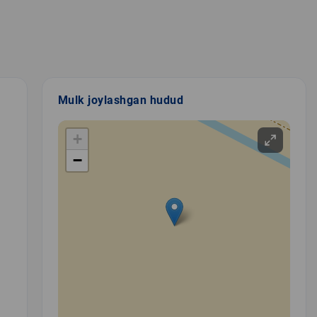
Mulk joylashgan hudud
+
−