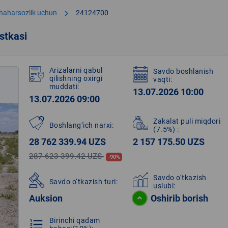
chevron_right
shaharsozlik uchun
24124700
stkasi
Arizalarni qabul
Savdo boshlanish
qilishning oxirgi
vaqti:
muddati:
13.07.2026 10:00
13.07.2026 09:00
Zakalat puli miqdori
Boshlang‘ich narxi:
(7.5%)
:
28 762 339.94 UZS
2 157 175.50 UZS
287 623 399.42 UZS
-90%
Savdo o‘tkazish
Savdo o‘tkazish turi:
uslubi:
Auksion
Oshirib borish
Birinchi qadam
format_list_numbered