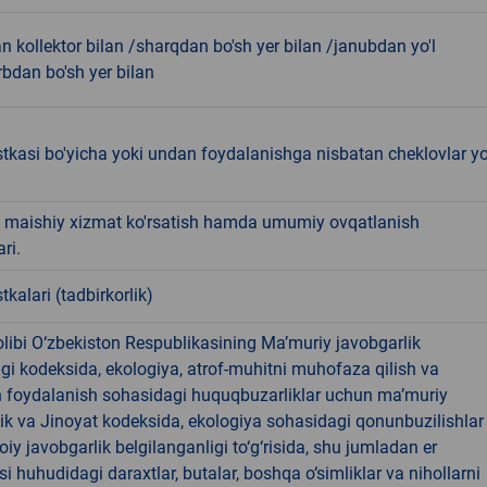
 kollektor bilan /sharqdan bo'sh yer bilan /janubdan yo'l
rbdan bo'sh yer bilan
tkasi bo'yicha yoki undan foydalanishga nisbatan cheklovlar yo
 maishiy xizmat ko'rsatish hamda umumiy ovqatlanish
ri.
tkalari (tadbirkorlik)
libi O‘zbekiston Respublikasining Ma’muriy javobgarlik
dagi kodeksida, ekologiya, atrof-muhitni muhofaza qilish va
n foydalanish sohasidagi huquqbuzarliklar uchun ma’muriy
ik va Jinoyat kodeksida, ekologiya sohasidagi qonunbuzilishlar
oiy javobgarlik belgilanganligi to‘g‘risida, shu jumladan er
i huhudidagi daraxtlar, butalar, boshqa o‘simliklar va nihollarni