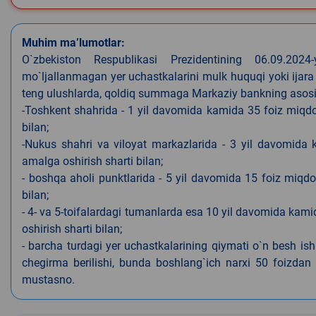
Muhim ma’lumotlar:
O`zbekiston Respublikasi Prezidentining 06.09.202
mo`ljallanmagan yer uchastkalarini mulk huquqi yoki ijara
teng ulushlarda, qoldiq summaga Markaziy bankning asosiy s
-Toshkent shahrida - 1 yil davomida kamida 35 foiz miqdor
bilan;
-Nukus shahri va viloyat markazlarida - 3 yil davomida 
amalga oshirish sharti bilan;
- boshqa aholi punktlarida - 5 yil davomida 15 foiz miqdo
bilan;
- 4- va 5-toifalardagi tumanlarda esa 10 yil davomida kami
oshirish sharti bilan;
- barcha turdagi yer uchastkalarining qiymati o`n besh is
chegirma berilishi, bunda boshlang`ich narxi 50 foizdan o
mustasno.