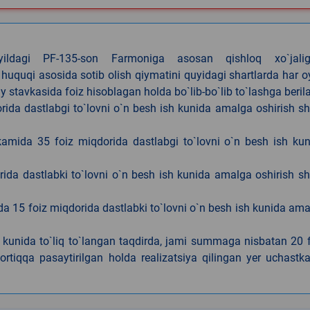
4-yildagi PF-135-son Farmoniga asosan qishloq xo`jalig
 huquqi asosida sotib olish qiymatini quyidagi shartlarda har 
tavkasida foiz hisoblagan holda bo`lib-bo`lib to`lashga berila
ida dastlabgi to`lovni o`n besh ish kunida amalga oshirish sh
kamida 35 foiz miqdorida dastlabgi to`lovni o`n besh ish ku
rida dastlabki to`lovni o`n besh ish kunida amalga oshirish sh
da 15 foiz miqdorida dastlabki to`lovni o`n besh ish kunida am
h kunida to`liq to`langan taqdirda, jami summaga nisbatan 20 
rtiqqa pasaytirilgan holda realizatsiya qilingan yer uchastka