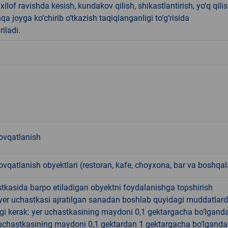
ilof ravishda kesish, kundakov qilish, shikastlantirish, yo‘q qili
qa joyga ko‘chirib o‘tkazish taqiqlanganligi to‘g‘risida
riladi.
vqatlanish
qatlanish obyektlari (restoran, kafe, choyxona, bar va boshqal
tkasida barpo etiladigan obyektni foydalanishga topshirish
yer uchastkasi ajratilgan sanadan boshlab quyidagi muddatlar
gi kerak: yer uchastkasining maydoni 0,1 gektargacha bo‘lgand
r uchastkasining maydoni 0,1 gektardan 1 gektargacha bo‘lgand