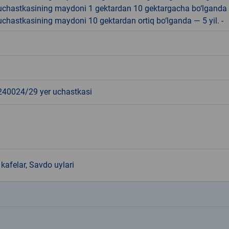
r uchastkasining maydoni 1 gektardan 10 gektargacha bo‘lganda
r uchastkasining maydoni 10 gektardan ortiq bo‘lganda — 5 yil. -
0024/29 yer uchastkasi
kafelar, Savdo uylari
k
k