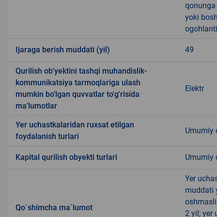
qonunga x
yoki bosh
ogohlanti
Ijaraga berish muddati (yil)
49
Qurilish ob'yektini tashqi muhandislik-
kommunikatsiya tarmoqlariga ulash
Elektr
mumkin bo'lgan quvvatlar to'g'risida
ma'lumotlar
Yer uchastkalaridan ruxsat etilgan
Umumiy o
foydalanish turlari
Kapital qurilish obyekti turlari
Umumiy ov
Yer uchas
muddati 
oshmasli
Qo`shimcha ma`lumot
2 yil; ye