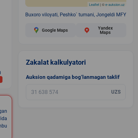
Leaflet
| ©
e-auksion.uz
Buxoro viloyati, Peshko` tumani, Jongeldi MFY
Yandex
Google Maps
Maps
Zakalat kalkulyatori
0
Auksion qadamiga bog‘lanmagan taklif
UZS
igan
ida
shbu