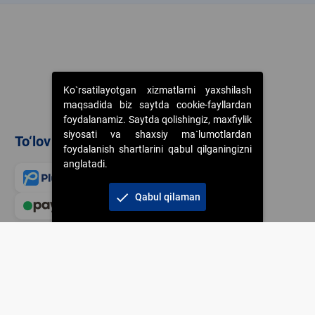
Ko`rsatilayotgan xizmatlarni yaxshilash
maqsadida biz saytda cookie-fayllardan
foydalanamiz. Saytda qolishingiz, maxfiylik
siyosati va shaxsiy ma`lumotlardan
To‘lov usullari
foydalanish shartlarini qabul qilganingizni
anglatadi.
check
Qabul qilaman
Veb-saytdagi axborot m
jamiyatning korporativ 