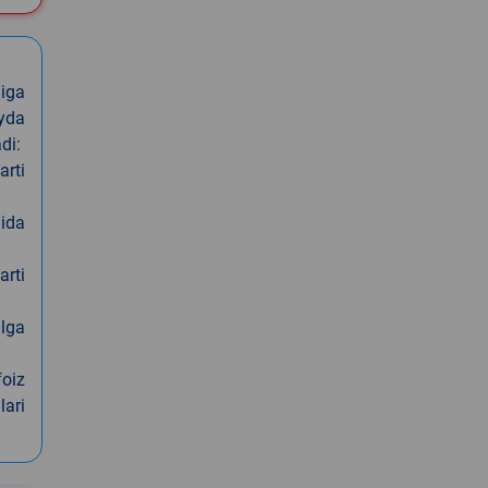
iga
oyda
di:
arti
nida
arti
alga
foiz
lari