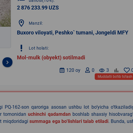
bahosi(10%):
2 876 233.99 UZS
location_on
Manzil:
Buxoro viloyati, Peshko` tumani, Jongeldi MFY
priority_high
Lot holati:
Mol-mulk (obyekt) sotilmadi
keyboard_arrow_right
120 oy
0
remove_red_eye
3
Muddatli bo‘lib to‘lash
agi PQ-162-son qaroriga asosan ushbu lot bo‘yicha o‘tkazilad
lar tomonidan
uchinchi qadamdan
boshlab shaxsiy hisobvarag‘
lat miqdoridagi
summaga ega bo‘lishlari talab etiladi
. Bunda, u