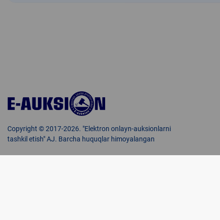
Copyright © 2017-2026. "Elektron onlayn-auksionlarni
tashkil etish" AJ. Barcha huquqlar himoyalangan