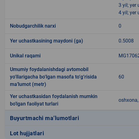
3 yil; ye
4 yil; ye
Nobudgarchilik narxi
0
Yer uchastkasining maydoni (ga)
0.5008
Unikal raqami
MG170624
Umumiy foydalanishdagi avtomobil
yo‘llarigacha bo‘lgan masofa to‘g‘risida
60
ma’lumot (metr)
Yer uchastkasidan foydalanish mumkin
oshxona, 
bo'lgan faoliyat turlari
Buyurtmachi ma’lumotlari
Lot hujjatlari