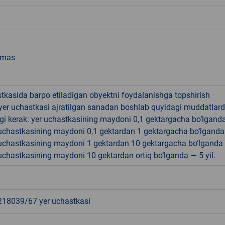
emas
tkasida barpo etiladigan obyektni foydalanishga topshirish
yer uchastkasi ajratilgan sanadan boshlab quyidagi muddatlar
gi kerak: yer uchastkasining maydoni 0,1 gektargacha bo‘lgand
r uchastkasining maydoni 0,1 gektardan 1 gektargacha bo‘lgand
r uchastkasining maydoni 1 gektardan 10 gektargacha bo‘lganda
r uchastkasining maydoni 10 gektardan ortiq bo‘lganda — 5 yil.
8039/67 yer uchastkasi