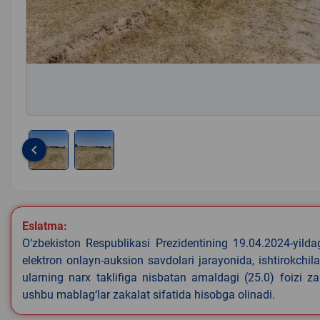
keyboard_arrow_left
Item
1
of
2
Eslatma:
O‘zbekiston Respublikasi Prezidentining 19.04.2024-yild
elektron onlayn-auksion savdolari jarayonida, ishtirokchi
ularning narx taklifiga nisbatan amaldagi (25.0) foizi z
ushbu mablag‘lar zakalat sifatida hisobga olinadi.