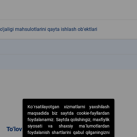
o'jaligi mahsulotlarini qayta ishlash ob'ektlari
k
k
Ko`rsatilayotgan xizmatlarni yaxshilash
maqsadida biz saytda cookie-fayllardan
foydalanamiz. Saytda qolishingiz, maxfiylik
siyosati va shaxsiy ma`lumotlardan
To‘lov usullari
foydalanish shartlarini qabul qilganingizni