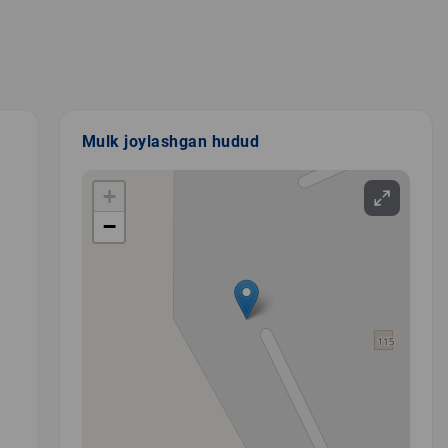
Mulk joylashgan hudud
+
−