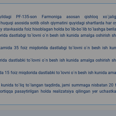
4-yildagi PF-135-son Farmoniga asosan qishloq xo`jalig
 huquqi asosida sotib olish qiymatini quyidagi shartlarda har 
tavkasida foiz hisoblagan holda bo`lib-bo`lib to`lashga berila
ida dastlabgi to`lovni o`n besh ish kunida amalga oshirish sh
kamida 35 foiz miqdorida dastlabgi to`lovni o`n besh ish ku
rida dastlabki to`lovni o`n besh ish kunida amalga oshirish sh
da 15 foiz miqdorida dastlabki to`lovni o`n besh ish kunida am
h kunida to`liq to`langan taqdirda, jami summaga nisbatan 20 
rtiqqa pasaytirilgan holda realizatsiya qilingan yer uchastka