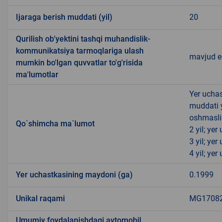
Ijaraga berish muddati (yil)
20
Qurilish ob'yektini tashqi muhandislik-
kommunikatsiya tarmoqlariga ulash
mavjud 
mumkin bo'lgan quvvatlar to'g'risida
ma'lumotlar
Yer uchas
muddati 
oshmasli
Qo`shimcha ma`lumot
2 yil; ye
3 yil; ye
4 yil; ye
Yer uchastkasining maydoni (ga)
0.1999
Unikal raqami
MG170821
Umumiy foydalanishdagi avtomobil