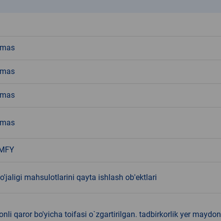
k
emas
emas
emas
emas
 MFY
o'jaligi mahsulotlarini qayta ishlash ob'ektlari
nli qaror bo'yicha toifasi o`zgartirilgan. tadbirkorlik yer maydon