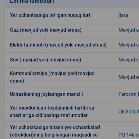
Lot ma’lumotlari
Yer uchastkasiga bo`lgan huquq turi
Ijara
Gaz (mavjud yoki mavjud emas)
Mavjud 
Elektr ta`minoti (mavjud yoki mavjud emas)
Mavjud 
Suv (mavjud yoki mavjud emas)
Mavjud 
Kommunikatsiya (mavjud yoki mavjud
Mavjud 
emas)
Uchastkaning joylashgan manzili
Farovon
Yer maydonidan foydalanish tartibi va
Qishloq x
shartlariga oid boshqa ma’lumotlar
Yer uchastkasiga tutash yer uchastkalari
(ob’ektlari)ning belgilangan maqsadi va
PQ 146-so