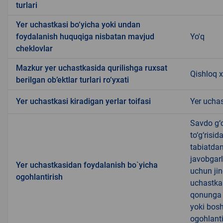
turlari
Yer uchastkasi bo‘yicha yoki undan
foydalanish huquqiga nisbatan mavjud
Yo'q
cheklovlar
Mazkur yer uchastkasida qurilishga ruxsat
Qishloq x
berilgan ob’ektlar turlari ro‘yxati
Yer uchastkasi kiradigan yerlar toifasi
Yer uchas
Savdo g‘o
to‘g‘risi
tabiatda
javobgarl
Yer uchastkasidan foydalanish bo`yicha
uchun jin
ogohlantirish
uchastkas
qonunga x
yoki bosh
ogohlanti