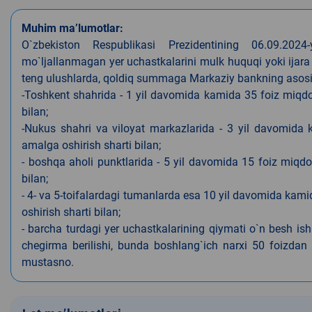
Muhim ma’lumotlar:
O`zbekiston Respublikasi Prezidentining 06.09.202
mo`ljallanmagan yer uchastkalarini mulk huquqi yoki ijara
teng ulushlarda, qoldiq summaga Markaziy bankning asosiy s
-Toshkent shahrida - 1 yil davomida kamida 35 foiz miqdor
bilan;
-Nukus shahri va viloyat markazlarida - 3 yil davomida 
amalga oshirish sharti bilan;
- boshqa aholi punktlarida - 5 yil davomida 15 foiz miqdo
bilan;
- 4- va 5-toifalardagi tumanlarda esa 10 yil davomida kami
oshirish sharti bilan;
- barcha turdagi yer uchastkalarining qiymati o`n besh is
chegirma berilishi, bunda boshlang`ich narxi 50 foizdan o
mustasno.