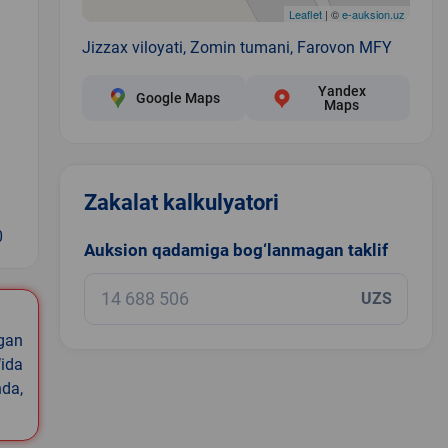
Leaflet
| ©
e-auksion.uz
Jizzax viloyati, Zomin tumani, Farovon MFY
Yandex
Google Maps
Maps
Zakalat kalkulyatori
0
Auksion qadamiga bog‘lanmagan taklif
UZS
igan
ida
nda,