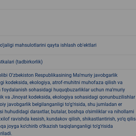
o'jaligi mahsulotlarini qayta ishlash ob'ektlari
tkalari (tadbirkorlik)
libi O‘zbekiston Respublikasining Ma’muriy javobgarlik
dagi kodeksida, ekologiya, atrof-muhitni muhofaza qilish va
n foydalanish sohasidagi huquqbuzarliklar uchun ma’muriy
ik va Jinoyat kodeksida, ekologiya sohasidagi qonunbuzilishlar
oiy javobgarlik belgilanganligi to‘g‘risida, shu jumladan er
i huhudidagi daraxtlar, butalar, boshqa o‘simliklar va nihollarni
ilof ravishda kesish, kundakov qilish, shikastlantirish, yo‘q qili
qa joyga ko‘chirib o‘tkazish taqiqlanganligi to‘g‘risida
riladi.