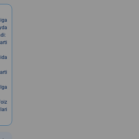
iga
oyda
di:
arti
nida
arti
alga
foiz
lari