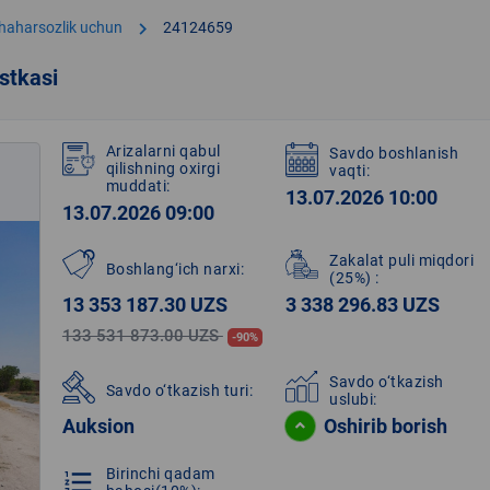
chevron_right
shaharsozlik uchun
24124659
stkasi
Arizalarni qabul
Savdo boshlanish
qilishning oxirgi
vaqti:
muddati:
13.07.2026 10:00
13.07.2026 09:00
Zakalat puli miqdori
Boshlang‘ich narxi:
(25%)
:
13 353 187.30 UZS
3 338 296.83 UZS
133 531 873.00 UZS
-90%
Savdo o‘tkazish
Savdo o‘tkazish turi:
uslubi:
Auksion
Oshirib borish
Birinchi qadam
format_list_numbered