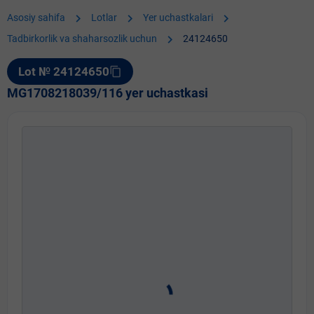
chevron_right
chevron_right
chevron_right
Asosiy sahifa
Lotlar
Yer uchastkalari
chevron_right
Tadbirkorlik va shaharsozlik uchun
24124650
Lot № 24124650
content_copy
MG1708218039/116 yer uchastkasi