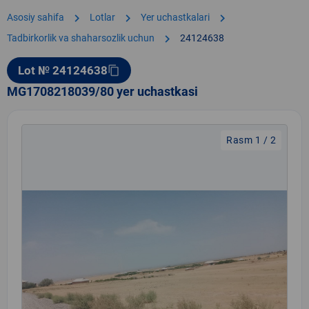
chevron_right
chevron_right
chevron_right
Asosiy sahifa
Lotlar
Yer uchastkalari
chevron_right
Tadbirkorlik va shaharsozlik uchun
24124638
Lot № 24124638
content_copy
MG1708218039/80 yer uchastkasi
Rasm 1 / 2