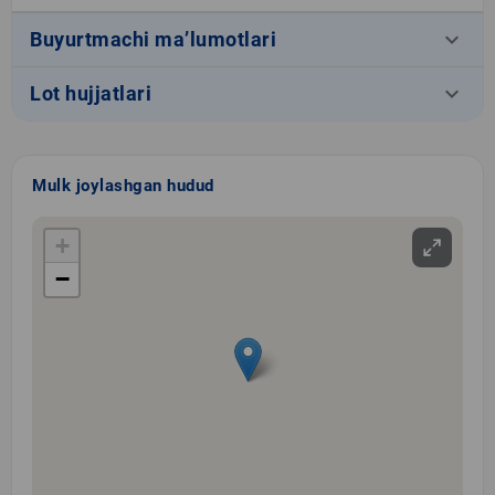
keyboard_arrow_down
Buyurtmachi ma’lumotlari
keyboard_arrow_down
Lot hujjatlari
Mulk joylashgan hudud
+
−