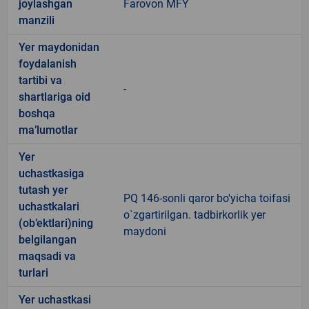
joylashgan
Farovon MFY
manzili
Yer maydonidan
foydalanish
tartibi va
-
shartlariga oid
boshqa
ma’lumotlar
Yer
uchastkasiga
tutash yer
PQ 146-sonli qaror bo'yicha toifasi
uchastkalari
o`zgartirilgan. tadbirkorlik yer
(ob’ektlari)ning
maydoni
belgilangan
maqsadi va
turlari
Yer uchastkasi