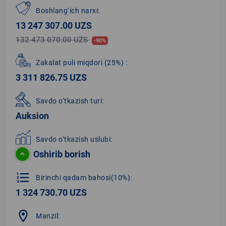
Boshlang‘ich narxi:
13 247 307.00 UZS
132 473 070.00 UZS
-90%
Zakalat puli miqdori
(25%)
:
3 311 826.75 UZS
Savdo o‘tkazish turi:
Auksion
Savdo o‘tkazish uslubi:
Oshirib borish
format_list_numbered
Birinchi qadam bahosi(10%):
1 324 730.70 UZS
location_on
Manzil: