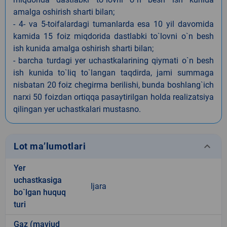
amalga oshirish sharti bilan;
- 4- va 5-toifalardagi tumanlarda esa 10 yil davomida
kamida 15 foiz miqdorida dastlabki to`lovni o`n besh
ish kunida amalga oshirish sharti bilan;
- barcha turdagi yer uchastkalarining qiymati o`n besh
ish kunida to`liq to`langan taqdirda, jami summaga
nisbatan 20 foiz chegirma berilishi, bunda boshlang`ich
narxi 50 foizdan ortiqqa pasaytirilgan holda realizatsiya
qilingan yer uchastkalari mustasno.
keyboard_arrow_down
Lot ma’lumotlari
Yer
uchastkasiga
Ijara
bo`lgan huquq
turi
Gaz (mavjud