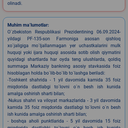
olinadi.
Muhim ma’lumotlar:
O`zbekiston Respublikasi Prezidentining 06.09.2024-
yildagi PF-135-son Farmoniga asosan qishloq
xo`jaligiga mo`ljallanmagan yer uchastkalarini mulk
huquqi yoki ijara huquqi asosida sotib olish qiymatini
quyidagi shartlarda har oyda teng ulushlarda, qoldiq
summaga Markaziy bankning asosiy stavkasida foiz
hisoblagan holda bo`lib-bo`lib to`lashga beriladi:
-Toshkent shahrida - 1 yil davomida kamida 35 foiz
miqdorida dastlabgi to`lovni o`n besh ish kunida
amalga oshirish sharti bilan;
-Nukus shahri va viloyat markazlarida - 3 yil davomida
kamida 35 foiz miqdorida dastlabgi to`lovni o`n besh
ish kunida amalga oshirish sharti bilan;
- boshqa aholi punktlarida - 5 yil davomida 15 foiz
miqdorida dastlabki to`lovni o`n besh ish kunida