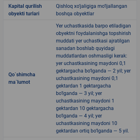
Kapital qurilish
Qishloq xo‘jaligiga mo‘ljallangan
obyekti turlari
boshqa obyektlar
Yer uchastkasida barpo etiladigan
obyektni foydalanishga topshirish
muddati yer uchastkasi ajratilgan
sanadan boshlab quyidagi
muddatlardan oshmasligi kerak:
yer uchastkasining maydoni 0,1
gektargacha bo‘lganda — 2 yil; yer
Qo`shimcha
uchastkasining maydoni 0,1
ma`lumot
gektardan 1 gektargacha
bo‘lganda — 3 yil; yer
uchastkasining maydoni 1
gektardan 10 gektargacha
bo‘lganda — 4 yil; yer
uchastkasining maydoni 10
gektardan ortiq bo‘lganda — 5 yil.