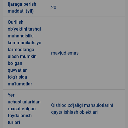
Ijaraga berish
20
muddati (yil)
Qurilish
ob'yektini tashqi
muhandislik-
kommunikatsiya
tarmoqlariga
mavjud emas
ulash mumkin
bo'lgan
quvvatlar
to'g'risida
ma'lumotlar
Yer
uchastkalaridan
Qishloq xo'jaligi mahsulotlarini
ruxsat etilgan
qayta ishlash ob'ektlari
foydalanish
turlari