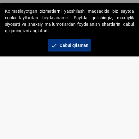
Ko`rsatilayotgan xizmatlarni yaxshilash maqsadida biz saytda
cookie-fayllardan foydalanamiz. Saytda qolishingiz, maxfiylik
siyosati va shaxsiy ma`lumotlardan foydalanish shartlarini qabul
qilganingizni anglatadi.
Copyright © 2017-2026. "Elektron onlayn-auksionlarni
tashkil etish" AJ. Barcha huquqlar himoyalangan
check
Qabul qilaman
To‘lov usullari
Bog‘lanish