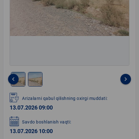
keyboard_arrow_left
keyboard_arrow_right
Item
1
Arizalarni qabul qilishning oxirgi muddati:
of
13.07.2026 09:00
2
Savdo boshlanish vaqti:
13.07.2026 10:00