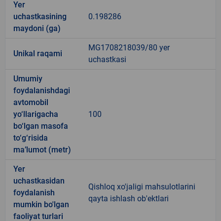
Yer
uchastkasining
0.198286
maydoni (ga)
MG1708218039/80 yer
Unikal raqami
uchastkasi
Umumiy
foydalanishdagi
avtomobil
yo‘llarigacha
100
bo‘lgan masofa
to‘g‘risida
ma’lumot (metr)
Yer
uchastkasidan
Qishloq xo'jaligi mahsulotlarini
foydalanish
qayta ishlash ob'ektlari
mumkin bo'lgan
faoliyat turlari