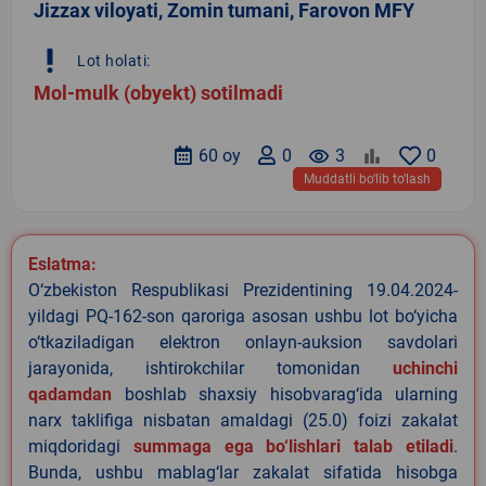
Jizzax viloyati, Zomin tumani, Farovon MFY
priority_high
Lot holati:
Mol-mulk (obyekt) sotilmadi
60 oy
0
remove_red_eye
3
0
Muddatli bo‘lib to‘lash
Eslatma:
O‘zbekiston Respublikasi Prezidentining 19.04.2024-
yildagi PQ-162-son qaroriga asosan ushbu lot bo‘yicha
o‘tkaziladigan elektron onlayn-auksion savdolari
jarayonida, ishtirokchilar tomonidan
uchinchi
qadamdan
boshlab shaxsiy hisobvarag‘ida ularning
narx taklifiga nisbatan amaldagi (25.0) foizi zakalat
miqdoridagi
summaga ega bo‘lishlari talab etiladi
.
Bunda, ushbu mablag‘lar zakalat sifatida hisobga