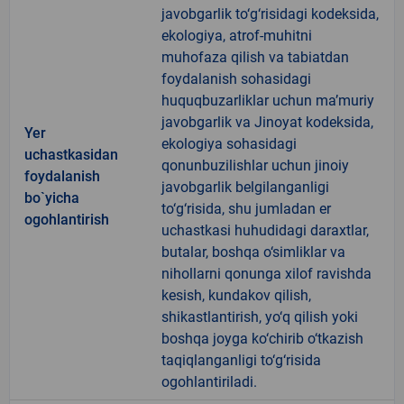
javobgarlik to‘g‘risidagi kodeksida,
ekologiya, atrof-muhitni
muhofaza qilish va tabiatdan
foydalanish sohasidagi
huquqbuzarliklar uchun ma’muriy
javobgarlik va Jinoyat kodeksida,
Yer
ekologiya sohasidagi
uchastkasidan
qonunbuzilishlar uchun jinoiy
foydalanish
javobgarlik belgilanganligi
bo`yicha
to‘g‘risida, shu jumladan er
ogohlantirish
uchastkasi huhudidagi daraxtlar,
butalar, boshqa o‘simliklar va
nihollarni qonunga xilof ravishda
kesish, kundakov qilish,
shikastlantirish, yo‘q qilish yoki
boshqa joyga ko‘chirib o‘tkazish
taqiqlanganligi to‘g‘risida
ogohlantiriladi.