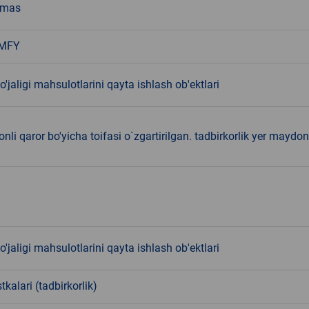
emas
 MFY
o'jaligi mahsulotlarini qayta ishlash ob'ektlari
nli qaror bo'yicha toifasi o`zgartirilgan. tadbirkorlik yer maydon
o'jaligi mahsulotlarini qayta ishlash ob'ektlari
tkalari (tadbirkorlik)