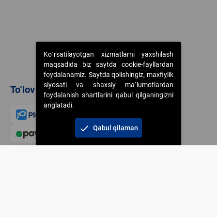
Ko`rsatilayotgan xizmatlarni yaxshilash
maqsadida biz saytda cookie-fayllardan
foydalanamiz. Saytda qolishingiz, maxfiylik
siyosati va shaxsiy ma`lumotlardan
To‘lov usullari
foydalanish shartlarini qabul qilganingizni
anglatadi.
check
Qabul qilaman
Veb-saytdagi axborot m
jamiyatning korporativ 