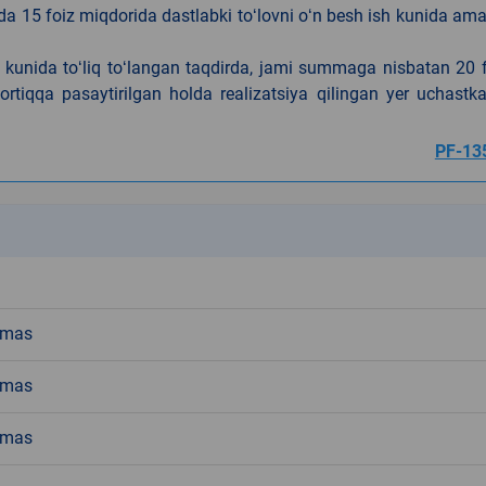
da 15 foiz miqdorida dastlabki toʻlovni oʻn besh ish kunida am
h kunida toʻliq toʻlangan taqdirda, jami summaga nisbatan 20 
rtiqqa pasaytirilgan holda realizatsiya qilingan yer uchastka
PF-13
k
emas
emas
emas