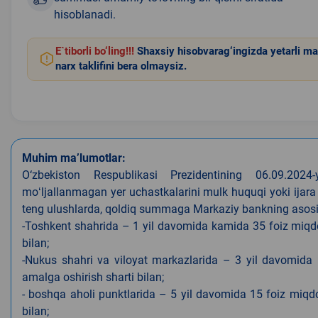
hisoblanadi.
E`tiborli bo‘ling!!!
Shaxsiy hisobvarag‘ingizda yetarli ma
narx taklifini bera olmaysiz.
Muhim ma’lumotlar:
O‘zbekiston Respublikasi Prezidentining 06.09.202
moʻljallanmagan yer uchastkalarini mulk huquqi yoki ijara
teng ulushlarda, qoldiq summaga Markaziy bankning asosiy s
-Toshkent shahrida – 1 yil davomida kamida 35 foiz miqdor
bilan;
-Nukus shahri va viloyat markazlarida – 3 yil davomida 
amalga oshirish sharti bilan;
- boshqa aholi punktlarida – 5 yil davomida 15 foiz miqdo
bilan;