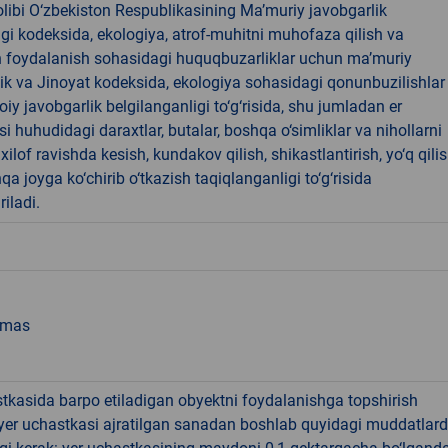
libi O‘zbekiston Respublikasining Ma’muriy javobgarlik
dagi kodeksida, ekologiya, atrof-muhitni muhofaza qilish va
n foydalanish sohasidagi huquqbuzarliklar uchun ma’muriy
ik va Jinoyat kodeksida, ekologiya sohasidagi qonunbuzilishlar
oiy javobgarlik belgilanganligi to‘g‘risida, shu jumladan er
i huhudidagi daraxtlar, butalar, boshqa o‘simliklar va nihollarni
ilof ravishda kesish, kundakov qilish, shikastlantirish, yo‘q qili
qa joyga ko‘chirib o‘tkazish taqiqlanganligi to‘g‘risida
riladi.
emas
tkasida barpo etiladigan obyektni foydalanishga topshirish
yer uchastkasi ajratilgan sanadan boshlab quyidagi muddatlar