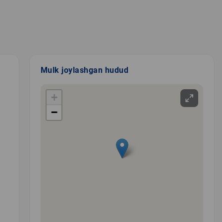
Mulk joylashgan hudud
+
−