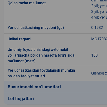
oshmasli
Qo`shimcha ma`lumot
2 yil; ye
3 yil; ye
4 yil; ye
Yer uchastkasining maydoni (ga)
0.1982
Unikal raqami
MG170821
Umumiy foydalanishdagi avtomobil
yo‘llarigacha bo‘lgan masofa to‘g‘risida
100
ma’lumot (metr)
Yer uchastkasidan foydalanish mumkin
Qishloq x
bo'lgan faoliyat turlari
Buyurtmachi ma’lumotlari
Lot hujjatlari