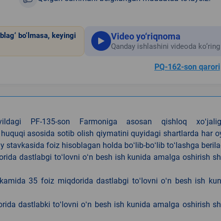
Video yo‘riqnoma
blag‘ bo‘lmasa, keyingi
Qanday ishlashini videoda ko‘ring
PQ-162-son qarori
4-yildagi PF-135-son Farmoniga asosan qishloq xoʻjalig
 huquqi asosida sotib olish qiymatini quyidagi shartlarda har 
tavkasida foiz hisoblagan holda boʻlib-boʻlib toʻlashga berila
ida dastlabgi toʻlovni oʻn besh ish kunida amalga oshirish sh
kamida 35 foiz miqdorida dastlabgi toʻlovni oʻn besh ish ku
rida dastlabki toʻlovni oʻn besh ish kunida amalga oshirish sh