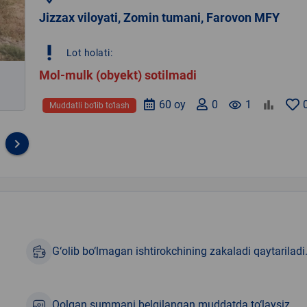
Jizzax viloyati, Zomin tumani, Farovon MFY
priority_high
Lot holati:
Mol-mulk (obyekt) sotilmadi
60 oy
0
remove_red_eye
1
Muddatli bo‘lib to‘lash
keyboard_arrow_right
G‘olib bo‘lmagan ishtirokchining zakaladi qaytariladi
Qolgan summani belgilangan muddatda to‘laysiz.