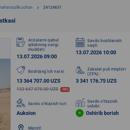
chevron_right
shaharsozlik uchun
24124631
stkasi
Arizalarni qabul
Savdo boshlanish
qilishning oxirgi
vaqti:
muddati:
13.07.2026 10:00
13.07.2026 09:00
Zakalat puli miqdori
Boshlang‘ich narxi:
(25%)
:
13 364 707.00 UZS
3 341 176.75 UZS
133 647 070.00 UZS
-90%
Savdo o‘tkazish
Savdo o‘tkazish turi:
uslubi:
Auksion
Oshirib borish
location_on
Manzil: