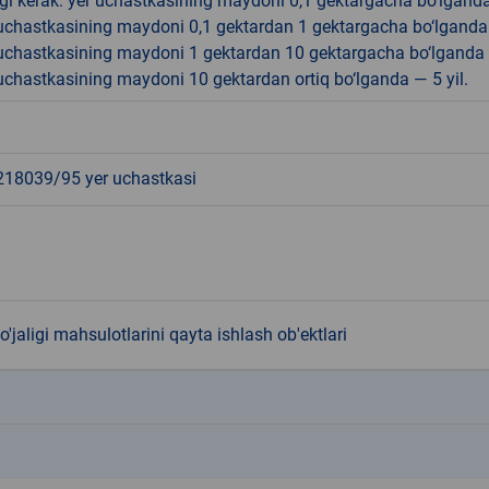
gi kerak: yer uchastkasining maydoni 0,1 gektargacha bo‘lgand
r uchastkasining maydoni 0,1 gektardan 1 gektargacha bo‘lgand
r uchastkasining maydoni 1 gektardan 10 gektargacha bo‘lganda
r uchastkasining maydoni 10 gektardan ortiq bo‘lganda — 5 yil.
8039/95 yer uchastkasi
o'jaligi mahsulotlarini qayta ishlash ob'ektlari
k
k