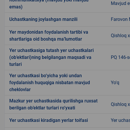
Mavjud 
emas)
Uchastkaning joylashgan manzili
Farovon
Yer maydonidan foydalanish tartibi va
Qishloq x
shartlariga oid boshqa ma’lumotlar
Yer uchastkasiga tutash yer uchastkalari
(ob’ektlari)ning belgilangan maqsadi va
PQ 146-so
turlari
Yer uchastkasi bo‘yicha yoki undan
foydalanish huquqiga nisbatan mavjud
Yo'q
cheklovlar
Mazkur yer uchastkasida qurilishga ruxsat
Qishloq x
berilgan ob’ektlar turlari ro‘yxati
Yer uchastkasi kiradigan yerlar toifasi
Yer uchas