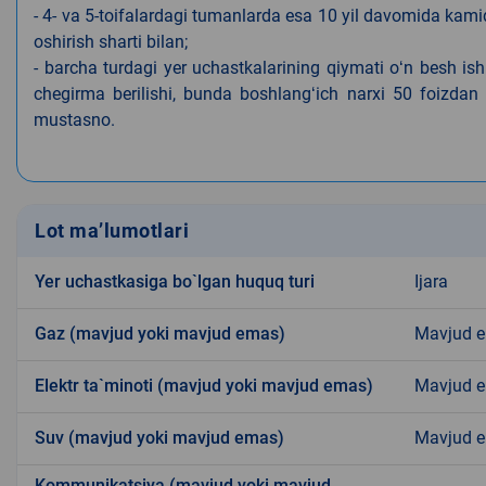
- 4- va 5-toifalardagi tumanlarda esa 10 yil davomida kami
oshirish sharti bilan;
- barcha turdagi yer uchastkalarining qiymati oʻn besh is
chegirma berilishi, bunda boshlangʻich narxi 50 foizdan o
mustasno.
Lot ma’lumotlari
Yer uchastkasiga bo`lgan huquq turi
Ijara
Gaz (mavjud yoki mavjud emas)
Mavjud 
Elektr ta`minoti (mavjud yoki mavjud emas)
Mavjud 
Suv (mavjud yoki mavjud emas)
Mavjud 
Kommunikatsiya (mavjud yoki mavjud