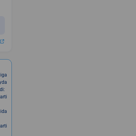
iga
oyda
di:
arti
nida
arti