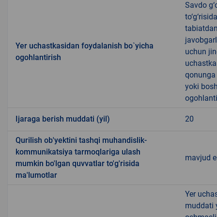
Savdo g‘o
to‘g‘risi
tabiatda
javobgarl
Yer uchastkasidan foydalanish bo`yicha
uchun jin
ogohlantirish
uchastkas
qonunga x
yoki bosh
ogohlanti
Ijaraga berish muddati (yil)
20
Qurilish ob'yektini tashqi muhandislik-
kommunikatsiya tarmoqlariga ulash
mavjud 
mumkin bo'lgan quvvatlar to'g'risida
ma'lumotlar
Yer uchas
muddati 