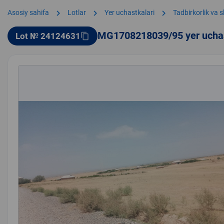
chevron_right
chevron_right
chevron_right
Asosiy sahifa
Lotlar
Yer uchastkalari
Tadbirkorlik va 
MG1708218039/95 yer ucha
Lot № 24124631
content_copy