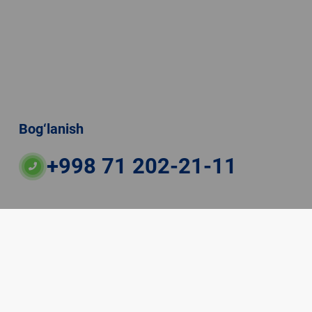
Bog‘lanish
+998 71 202-21-11
ateriallaridan boshqa shaxslar foydalanganda
veb-saytiga majburiy havolalar ko‘rsatilishi kerak