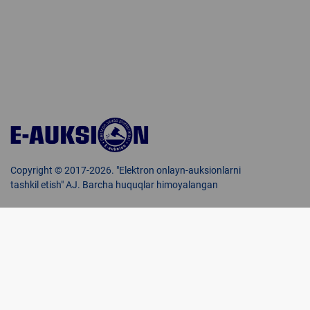
Copyright © 2017-2026. "Elektron onlayn-auksionlarni
tashkil etish" AJ. Barcha huquqlar himoyalangan