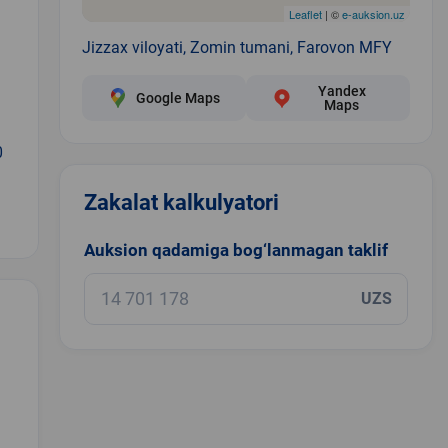
Leaflet
| ©
e-auksion.uz
Jizzax viloyati, Zomin tumani, Farovon MFY
Yandex
Google Maps
Maps
0
Zakalat kalkulyatori
Auksion qadamiga bog‘lanmagan taklif
UZS
.