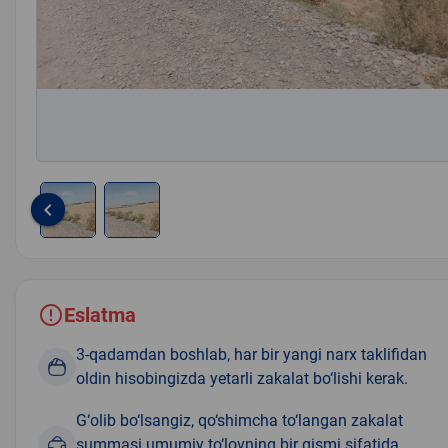
keyboard_arrow_left
Item
1
of
2
Eslatma
3-qadamdan boshlab, har bir yangi narx taklifidan
oldin hisobingizda yetarli zakalat bo‘lishi kerak.
G‘olib bo‘lsangiz, qo‘shimcha to‘langan zakalat
summasi umumiy to‘lovning bir qismi sifatida