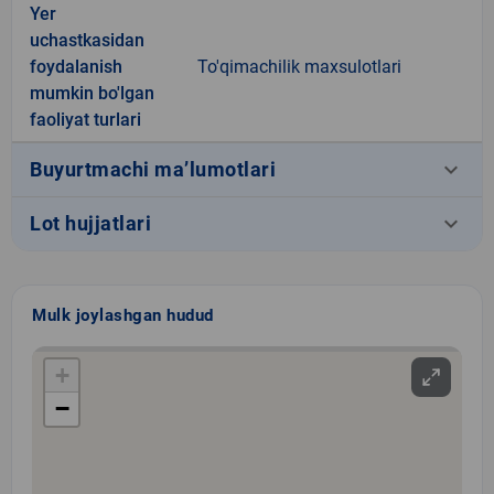
Yer
uchastkasidan
foydalanish
To'qimachilik maxsulotlari
mumkin bo'lgan
faoliyat turlari
keyboard_arrow_down
Buyurtmachi ma’lumotlari
keyboard_arrow_down
Lot hujjatlari
Mulk joylashgan hudud
+
−