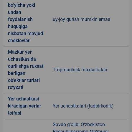
bo‘yicha yoki
undan
foydalanish
uy-joy qurish mumkin emas
huquqiga
nisbatan mavjud
cheklovlar
Mazkur yer
uchastkasida
qurilishga ruxsat
To'qimachilik maxsulotlari
berilgan
ob’ektlar turlari
ro‘yxati
Yer uchastkasi
kiradigan yerlar
Yer uchastkalari (tadbirkorlik)
toifasi
Savdo g‘olibi O‘zbekiston
Respublikasining Ma’muriy