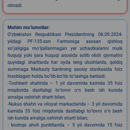
olinadi.
Muhim ma’lumotlar:
O‘zbekiston Respublikasi Prezidentining 06.09.2024-
yildagi PF-135-son Farmoniga asosan qishloq
xoʻjaligiga moʻljallanmagan yer uchastkalarini mulk
huquqi yoki ijara huquqi asosida sotib olish qiymatini
quyidagi shartlarda har oyda teng ulushlarda, qoldiq
summaga Markaziy bankning asosiy stavkasida foiz
hisoblagan holda boʻlib-boʻlib toʻlashga beriladi:
-Toshkent shahrida – 1 yil davomida kamida 35 foiz
miqdorida dastlabgi toʻlovni oʻn besh ish kunida
amalga oshirish sharti bilan;
-Nukus shahri va viloyat markazlarida – 3 yil davomida
kamida 35 foiz miqdorida dastlabgi toʻlovni oʻn besh
ish kunida amalga oshirish sharti bilan;
- boshqa aholi punktlarida – 5 yil davomida 15 foiz