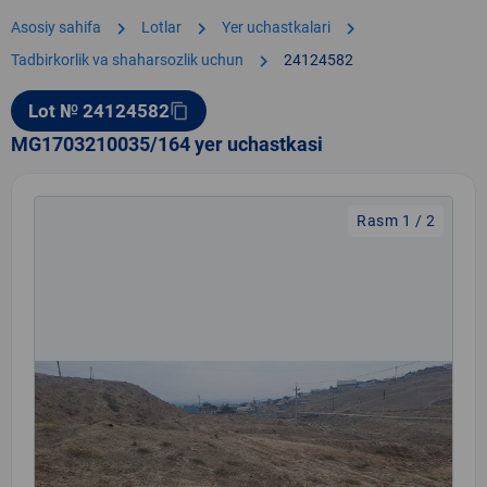
chevron_right
chevron_right
chevron_right
Asosiy sahifa
Lotlar
Yer uchastkalari
chevron_right
Tadbirkorlik va shaharsozlik uchun
24124582
Lot № 24124582
content_copy
MG1703210035/164 yer uchastkasi
Rasm 1 / 2