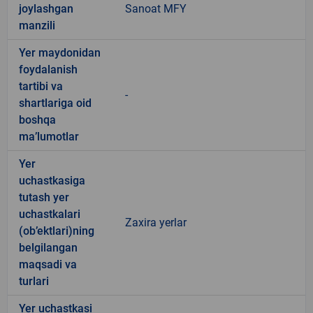
joylashgan
Sanoat MFY
manzili
Yer maydonidan
foydalanish
tartibi va
-
shartlariga oid
boshqa
ma’lumotlar
Yer
uchastkasiga
tutash yer
uchastkalari
Zaxira yerlar
(ob’ektlari)ning
belgilangan
maqsadi va
turlari
Yer uchastkasi