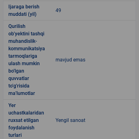
Ijaraga berish
49
muddati (yil)
Qurilish
ob'yektini tashqi
muhandislik-
kommunikatsiya
tarmoqlariga
mavjud emas
ulash mumkin
bo'lgan
quvvatlar
to'g'risida
ma'lumotlar
Yer
uchastkalaridan
ruxsat etilgan
Yengil sanoat
foydalanish
turlari