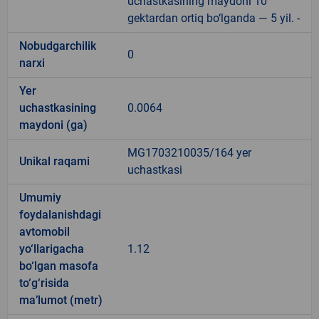
uchastkasining maydoni 10
gektardan ortiq bo‘lganda — 5 yil. -
Nobudgarchilik
0
narxi
Yer
uchastkasining
0.0064
maydoni (ga)
MG1703210035/164 yer
Unikal raqami
uchastkasi
Umumiy
foydalanishdagi
avtomobil
yo‘llarigacha
1.12
bo‘lgan masofa
to‘g‘risida
ma’lumot (metr)