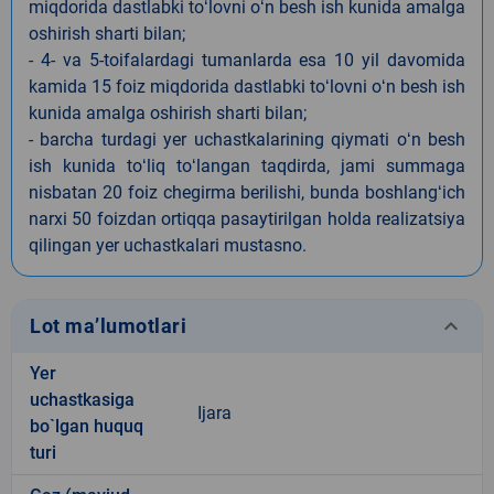
miqdorida dastlabki toʻlovni oʻn besh ish kunida amalga
oshirish sharti bilan;
- 4- va 5-toifalardagi tumanlarda esa 10 yil davomida
kamida 15 foiz miqdorida dastlabki toʻlovni oʻn besh ish
kunida amalga oshirish sharti bilan;
- barcha turdagi yer uchastkalarining qiymati oʻn besh
ish kunida toʻliq toʻlangan taqdirda, jami summaga
nisbatan 20 foiz chegirma berilishi, bunda boshlangʻich
narxi 50 foizdan ortiqqa pasaytirilgan holda realizatsiya
qilingan yer uchastkalari mustasno.
keyboard_arrow_down
Lot ma’lumotlari
Yer
uchastkasiga
Ijara
bo`lgan huquq
turi