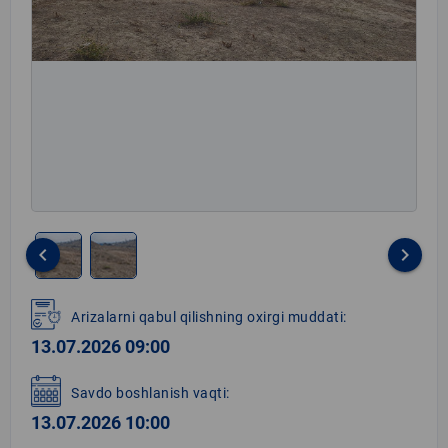
keyboard_arrow_left
keyboard_arrow_right
Item
1
Arizalarni qabul qilishning oxirgi muddati:
of
13.07.2026 09:00
2
Savdo boshlanish vaqti:
13.07.2026 10:00