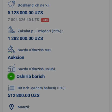
Boshlang‘ich narxi:
5 128 000.00 UZS
7 804 326.40 UZS
-34%
Zakalat puli miqdori
(25%)
:
1 282 000.00 UZS
Savdo o‘tkazish turi:
Auksion
Savdo o‘tkazish uslubi:
Oshirib borish
format_list_numbered
Birinchi qadam bahosi(10%):
512 800.00 UZS
location_on
Manzil: