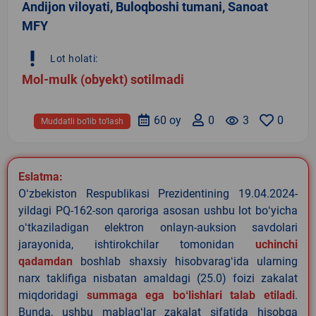
Andijon viloyati, Buloqboshi tumani, Sanoat
MFY
priority_high
Lot holati:
Mol-mulk (obyekt) sotilmadi
60 oy
0
remove_red_eye
3
0
Muddatli bo‘lib to‘lash
Eslatma:
Oʻzbekiston Respublikasi Prezidentining 19.04.2024-
yildagi PQ-162-son qaroriga asosan ushbu lot boʻyicha
oʻtkaziladigan elektron onlayn-auksion savdolari
jarayonida, ishtirokchilar tomonidan
uchinchi
qadamdan
boshlab shaxsiy hisobvaragʻida ularning
narx taklifiga nisbatan amaldagi (25.0) foizi zakalat
miqdoridagi
summaga ega boʻlishlari talab etiladi
.
Bunda, ushbu mablagʻlar zakalat sifatida hisobga