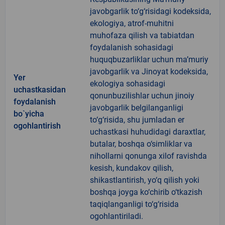
javobgarlik to‘g‘risidagi kodeksida,
ekologiya, atrof-muhitni
muhofaza qilish va tabiatdan
foydalanish sohasidagi
huquqbuzarliklar uchun ma’muriy
javobgarlik va Jinoyat kodeksida,
Yer
ekologiya sohasidagi
uchastkasidan
qonunbuzilishlar uchun jinoiy
foydalanish
javobgarlik belgilanganligi
bo`yicha
to‘g‘risida, shu jumladan er
ogohlantirish
uchastkasi huhudidagi daraxtlar,
butalar, boshqa o‘simliklar va
nihollarni qonunga xilof ravishda
kesish, kundakov qilish,
shikastlantirish, yo‘q qilish yoki
boshqa joyga ko‘chirib o‘tkazish
taqiqlanganligi to‘g‘risida
ogohlantiriladi.