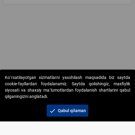
Copyright © 2017-2026. "Elektron onlayn-auksionlarni tashkil etish"
Ko`rsatilayotgan xizmatlarni yaxshilash maqsadida biz saytda
AJ. Barcha huquqlar himoyalangan
cookie-fayllardan foydalanamiz. Saytda qolishingiz, maxfiylik
siyosati va shaxsiy ma`lumotlardan foydalanish shartlarini qabul
qilganingizni anglatadi.
check
Qabul qilaman
+998 71 202-21-11
Veb-saytdagi axborot materiallaridan boshqa