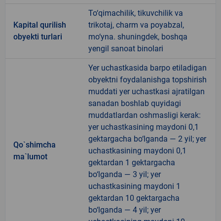
To‘qimachilik, tikuvchilik va
Kapital qurilish
trikotaj, charm va poyabzal,
obyekti turlari
mo‘yna. shuningdek, boshqa
yengil sanoat binolari
Yer uchastkasida barpo etiladigan
obyektni foydalanishga topshirish
muddati yer uchastkasi ajratilgan
sanadan boshlab quyidagi
muddatlardan oshmasligi kerak:
yer uchastkasining maydoni 0,1
gektargacha bo‘lganda — 2 yil; yer
Qo`shimcha
uchastkasining maydoni 0,1
ma`lumot
gektardan 1 gektargacha
bo‘lganda — 3 yil; yer
uchastkasining maydoni 1
gektardan 10 gektargacha
bo‘lganda — 4 yil; yer