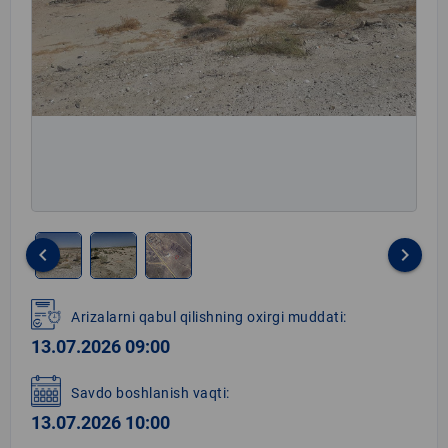
keyboard_arrow_left
keyboard_arrow_right
Item
1
Arizalarni qabul qilishning oxirgi muddati:
of
13.07.2026 09:00
3
Savdo boshlanish vaqti:
13.07.2026 10:00