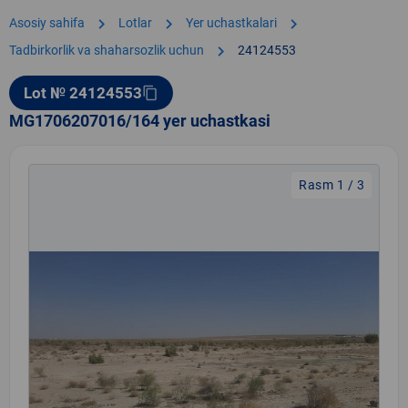
chevron_right
chevron_right
chevron_right
Asosiy sahifa
Lotlar
Yer uchastkalari
chevron_right
Tadbirkorlik va shaharsozlik uchun
24124553
Lot № 24124553
content_copy
MG1706207016/164 yer uchastkasi
Rasm 1 / 3