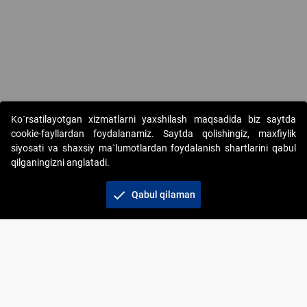
Ko`rsatilayotgan xizmatlarni yaxshilash maqsadida biz saytda
cookie-fayllardan foydalanamiz. Saytda qolishingiz, maxfiylik
siyosati va shaxsiy ma`lumotlardan foydalanish shartlarini qabul
qilganingizni anglatadi.
Copyright © 2017-2026. "Elektron onlayn-auksionlarni
tashkil etish" AJ. Barcha huquqlar himoyalangan
check
Qabul qilaman
To‘lov usullari