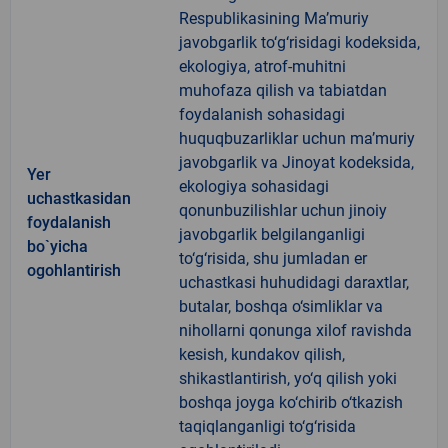
Respublikasining Ma’muriy
javobgarlik to‘g‘risidagi kodeksida,
ekologiya, atrof-muhitni
muhofaza qilish va tabiatdan
foydalanish sohasidagi
huquqbuzarliklar uchun ma’muriy
javobgarlik va Jinoyat kodeksida,
Yer
ekologiya sohasidagi
uchastkasidan
qonunbuzilishlar uchun jinoiy
foydalanish
javobgarlik belgilanganligi
bo`yicha
to‘g‘risida, shu jumladan er
ogohlantirish
uchastkasi huhudidagi daraxtlar,
butalar, boshqa o‘simliklar va
nihollarni qonunga xilof ravishda
kesish, kundakov qilish,
shikastlantirish, yo‘q qilish yoki
boshqa joyga ko‘chirib o‘tkazish
taqiqlanganligi to‘g‘risida