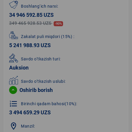
Boshlang‘ich narxi:
34 946 592.85 UZS
349 465 928.53 UZS
-90%
Zakalat puli miqdori
(15%)
:
5 241 988.93 UZS
Savdo o‘tkazish turi:
Auksion
Savdo o‘tkazish uslubi:
Oshirib borish
format_list_numbered
Birinchi qadam bahosi(10%):
3 494 659.29 UZS
location_on
Manzil: