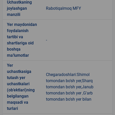
Uchastkaning
joylashgan
Rabotiqalmoq MFY
manzili
Yer maydonidan
foydalanish
tartibi va
-
shartlariga oid
boshqa
ma’lumotlar
Yer
uchastkasiga
Chegaradoshlari:Shimol
tutash yer
tomondan bo'sh yer,Sharq
uchastkalari
tomondan bo'sh yer,Janub
(ob’ektlari)ning
tomondan bo'sh yer ,G'arb
belgilangan
tomondan bo'sh yer bilan
maqsadi va
turlari