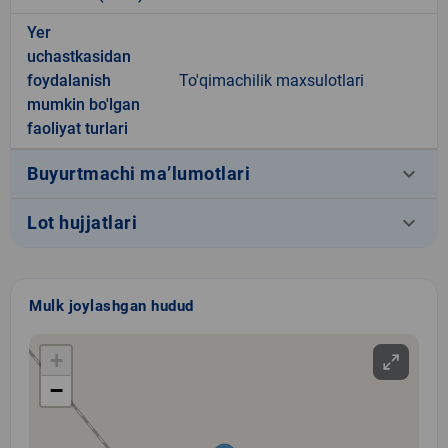
Yer
uchastkasidan
foydalanish
To'qimachilik maxsulotlari
mumkin bo'lgan
faoliyat turlari
keyboard_arrow_down
Buyurtmachi ma’lumotlari
keyboard_arrow_down
Lot hujjatlari
Mulk joylashgan hudud
+
−