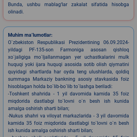
Bunda, ushbu mablag‘lar zakalat sifatida hisobga
olinadi.
Muhim ma’lumotlar:
O`zbekiston Respublikasi Prezidentining 06.09.2024-
yildagi PF-135-son Farmoniga asosan qishloq
xo`jaligiga mo`ljallanmagan yer uchastkalarini mulk
huquqi yoki ijara huquqi asosida sotib olish qiymatini
quyidagi shartlarda har oyda teng ulushlarda, qoldiq
summaga Markaziy bankning asosiy stavkasida foiz
hisoblagan holda bo`lib-bo`lib to`lashga beriladi:
-Toshkent shahrida - 1 yil davomida kamida 35 foiz
miqdorida dastlabgi to`lovni o`n besh ish kunida
amalga oshirish sharti bilan;
-Nukus shahri va viloyat markazlarida - 3 yil davomida
kamida 35 foiz miqdorida dastlabgi to`lovni o`n besh
ish kunida amalga oshirish sharti bilan;