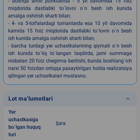
- boshqa aholi punktlarida - 5 yil davomida 15 foiz
miqdorida dastlabki to`lovni o`n besh ish kunida
amalga oshirish sharti bilan;
- 4- va 5-toifalardagi tumanlarda esa 10 yil davomida
kamida 15 foiz miqdorida dastlabki to`lovni o`n besh
ish kunida amalga oshirish sharti bilan;
- barcha turdagi yer uchastkalarining qiymati o`n besh
ish kunida to`liq to`langan taqdirda, jami summaga
nisbatan 20 foiz chegirma berilishi, bunda boshlang`ich
narxi 50 foizdan ortiqqa pasaytirilgan holda realizatsiya
qilingan yer uchastkalari mustasno.
keyboard_arrow_down
Lot ma’lumotlari
Yer
uchastkasiga
Ijara
bo`lgan huquq
turi