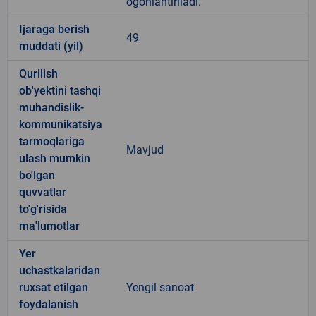
ogohlantiriladi.
Ijaraga berish
49
muddati (yil)
Qurilish
ob'yektini tashqi
muhandislik-
kommunikatsiya
tarmoqlariga
Mavjud
ulash mumkin
bo'lgan
quvvatlar
to'g'risida
ma'lumotlar
Yer
uchastkalaridan
ruxsat etilgan
Yengil sanoat
foydalanish