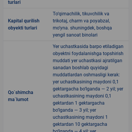
turlari
To‘qimachilik, tikuvchilik va
Kapital qurilish
trikotaj, charm va poyabzal,
obyekti turlari
mo‘yna. shuningdek, boshqa
yengil sanoat binolari
Yer uchastkasida barpo etiladigan
obyektni foydalanishga topshirish
muddati yer uchastkasi ajratilgan
sanadan boshlab quyidagi
muddatlardan oshmasligi kerak:
yer uchastkasining maydoni 0,1
gektargacha bo‘lganda — 2 yil; yer
Qo`shimcha
uchastkasining maydoni 0,1
ma`lumot
gektardan 1 gektargacha
bo‘lganda — 3 yil; yer
uchastkasining maydoni 1
gektardan 10 gektargacha
bo‘lganda — 4 yil; yer