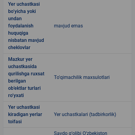
Yer uchastkasi
bo‘yicha yoki
undan
foydalanish
mavjud emas
huquqiga
nisbatan mavjud
cheklovlar
Mazkur yer
uchastkasida
qurilishga ruxsat
To'qimachilik maxsulotlari
berilgan
ob’ektlar turlari
ro‘yxati
Yer uchastkasi
kiradigan yerlar
Yer uchastkalari (tadbirkorlik)
toifasi
Savdo g‘olibi O‘zbekiston