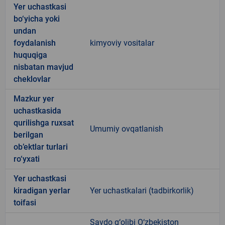
Yer uchastkasi
bo‘yicha yoki
undan
foydalanish
kimyoviy vositalar
huquqiga
nisbatan mavjud
cheklovlar
Mazkur yer
uchastkasida
qurilishga ruxsat
Umumiy ovqatlanish
berilgan
ob’ektlar turlari
ro‘yxati
Yer uchastkasi
kiradigan yerlar
Yer uchastkalari (tadbirkorlik)
toifasi
Savdo g‘olibi O‘zbekiston