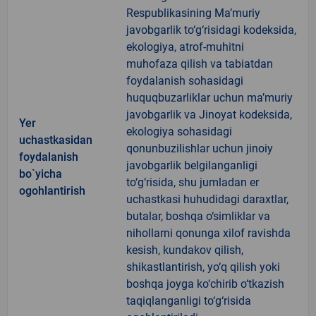
Respublikasining Ma’muriy
javobgarlik to‘g‘risidagi kodeksida,
ekologiya, atrof-muhitni
muhofaza qilish va tabiatdan
foydalanish sohasidagi
huquqbuzarliklar uchun ma’muriy
javobgarlik va Jinoyat kodeksida,
Yer
ekologiya sohasidagi
uchastkasidan
qonunbuzilishlar uchun jinoiy
foydalanish
javobgarlik belgilanganligi
bo`yicha
to‘g‘risida, shu jumladan er
ogohlantirish
uchastkasi huhudidagi daraxtlar,
butalar, boshqa o‘simliklar va
nihollarni qonunga xilof ravishda
kesish, kundakov qilish,
shikastlantirish, yo‘q qilish yoki
boshqa joyga ko‘chirib o‘tkazish
taqiqlanganligi to‘g‘risida