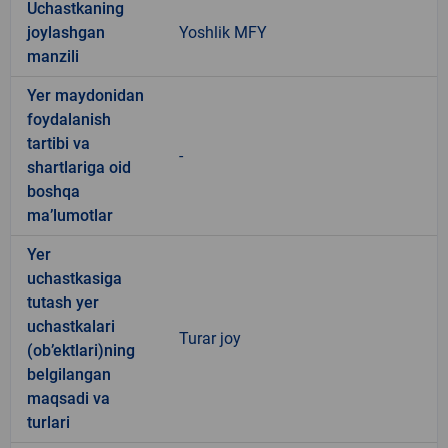
Uchastkaning
joylashgan
Yoshlik MFY
manzili
Yer maydonidan
foydalanish
tartibi va
-
shartlariga oid
boshqa
ma’lumotlar
Yer
uchastkasiga
tutash yer
uchastkalari
Turar joy
(ob’ektlari)ning
belgilangan
maqsadi va
turlari