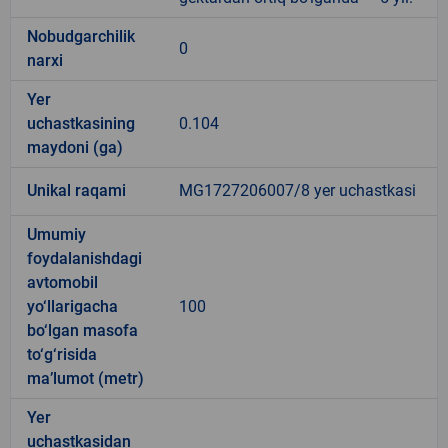
Nobudgarchilik
0
narxi
Yer
uchastkasining
0.104
maydoni (ga)
Unikal raqami
MG1727206007/8 yer uchastkasi
Umumiy
foydalanishdagi
avtomobil
yo‘llarigacha
100
bo‘lgan masofa
to‘g‘risida
ma’lumot (metr)
Yer
uchastkasidan