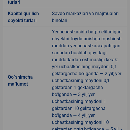
turlari
Kapital qurilish
Savdo markazlari va majmualari
obyekti turlari
binolari
Yer uchastkasida barpo etiladigan
obyektni foydalanishga topshirish
muddati yer uchastkasi ajratilgan
sanadan boshlab quyidagi
muddatlardan oshmasligi kerak:
yer uchastkasining maydoni 0,1
gektargacha bo‘lganda — 2 yil; yer
Qo`shimcha
uchastkasining maydoni 0,1
ma`lumot
gektardan 1 gektargacha
bo‘lganda — 3 yil; yer
uchastkasining maydoni 1
gektardan 10 gektargacha
bo‘lganda — 4 yil; yer
uchastkasining maydoni 10
gektardan ortiq bo‘lganda — 5 yil. -