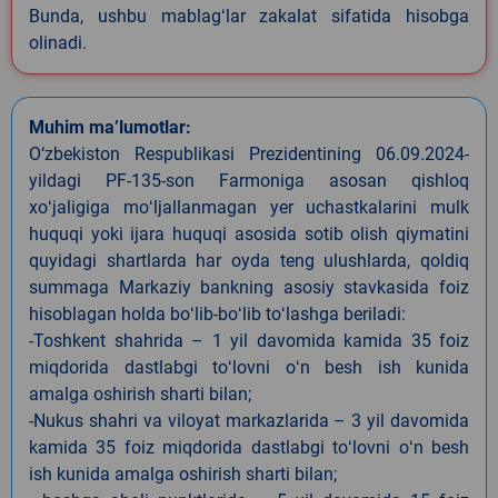
Bunda, ushbu mablagʻlar zakalat sifatida hisobga
olinadi.
Muhim ma’lumotlar:
O‘zbekiston Respublikasi Prezidentining 06.09.2024-
yildagi PF-135-son Farmoniga asosan qishloq
xoʻjaligiga moʻljallanmagan yer uchastkalarini mulk
huquqi yoki ijara huquqi asosida sotib olish qiymatini
quyidagi shartlarda har oyda teng ulushlarda, qoldiq
summaga Markaziy bankning asosiy stavkasida foiz
hisoblagan holda boʻlib-boʻlib toʻlashga beriladi:
-Toshkent shahrida – 1 yil davomida kamida 35 foiz
miqdorida dastlabgi toʻlovni oʻn besh ish kunida
amalga oshirish sharti bilan;
-Nukus shahri va viloyat markazlarida – 3 yil davomida
kamida 35 foiz miqdorida dastlabgi toʻlovni oʻn besh
ish kunida amalga oshirish sharti bilan;