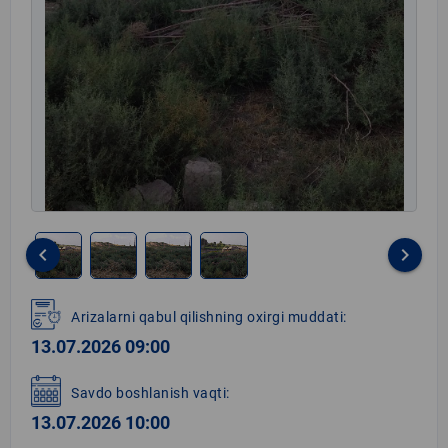
keyboard_arrow_left
keyboard_arrow_right
Item
1
Arizalarni qabul qilishning oxirgi muddati:
of
13.07.2026 09:00
4
Savdo boshlanish vaqti:
13.07.2026 10:00