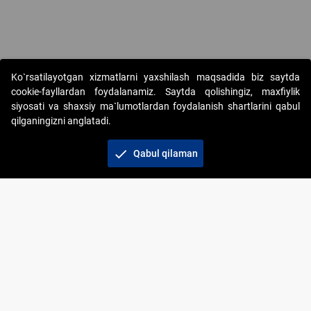
Ko`rsatilayotgan xizmatlarni yaxshilash maqsadida biz saytda
cookie-fayllardan foydalanamiz. Saytda qolishingiz, maxfiylik
siyosati va shaxsiy ma`lumotlardan foydalanish shartlarini qabul
qilganingizni anglatadi.
Copyright © 2017-2026. "Elektron onlayn-auksionlarni
tashkil etish" AJ. Barcha huquqlar himoyalangan
check
Qabul qilaman
To‘lov usullari