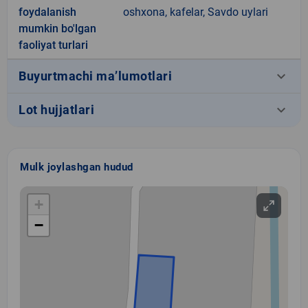
foydalanish
oshxona, kafelar, Savdo uylari
mumkin bo'lgan
faoliyat turlari
keyboard_arrow_down
Buyurtmachi ma’lumotlari
keyboard_arrow_down
Lot hujjatlari
Mulk joylashgan hudud
+
−