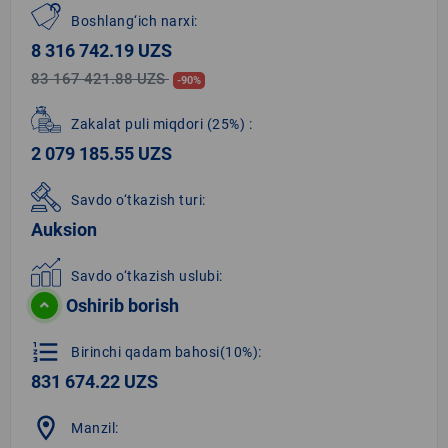
Boshlang‘ich narxi:
8 316 742.19 UZS
83 167 421.88 UZS
-90%
Zakalat puli miqdori
(25%)
:
2 079 185.55 UZS
Savdo o‘tkazish turi:
Auksion
Savdo o‘tkazish uslubi:
Oshirib borish
format_list_numbered
Birinchi qadam bahosi(10%):
831 674.22 UZS
location_on
Manzil: