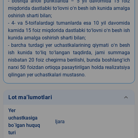
- boshqa aholi punktlarida – 5 yil davomida 15 foiz
miqdorida dastlabki toʻlovni oʻn besh ish kunida amalga
oshirish sharti bilan;
- 4- va 5-toifalardagi tumanlarda esa 10 yil davomida
kamida 15 foiz miqdorida dastlabki toʻlovni oʻn besh ish
kunida amalga oshirish sharti bilan;
- barcha turdagi yer uchastkalarining qiymati oʻn besh
ish kunida toʻliq toʻlangan taqdirda, jami summaga
nisbatan 20 foiz chegirma berilishi, bunda boshlangʻich
narxi 50 foizdan ortiqqa pasaytirilgan holda realizatsiya
qilingan yer uchastkalari mustasno.
keyboard_arrow_down
Lot ma’lumotlari
Yer
uchastkasiga
Ijara
bo`lgan huquq
turi