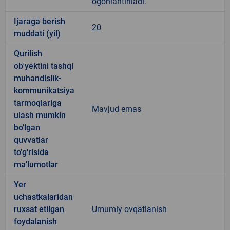
ogohlantiriladi.
Ijaraga berish
20
muddati (yil)
Qurilish
ob'yektini tashqi
muhandislik-
kommunikatsiya
tarmoqlariga
Mavjud emas
ulash mumkin
bo'lgan
quvvatlar
to'g'risida
ma'lumotlar
Yer
uchastkalaridan
ruxsat etilgan
Umumiy ovqatlanish
foydalanish