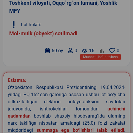
Toshkent viloyati, Oqqo`rg`on tumani, Yoshlik
MFY
priority_high
Lot holati:
Mol-mulk (obyekt) sotilmadi
60 oy
0
remove_red_eye
16
0
Muddatli bo‘lib to‘lash
Eslatma:
Oʻzbekiston Respublikasi Prezidentining 19.04.2024-
yildagi PQ-162-son qaroriga asosan ushbu lot boʻyicha
oʻtkaziladigan elektron onlayn-auksion savdolari
jarayonida, ishtirokchilar tomonidan
uchinchi
qadamdan
boshlab shaxsiy hisobvaragʻida ularning
narx taklifiga nisbatan amaldagi (25.0) foizi zakalat
miqdoridagi
summaga ega boʻlishlari talab etiladi
.