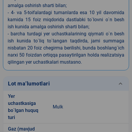
amalga oshirish sharti bilan;
- 4- va 5-toifalardagi tumanlarda esa 10 yil davomida
kamida 15 foiz miqdorida dastlabki to`lovni o`n besh
ish kunida amalga oshirish sharti bilan;
- barcha turdagi yer uchastkalarining qiymati o`n besh
ish kunida to`liq to`langan taqdirda, jami summaga
nisbatan 20 foiz chegirma berilishi, bunda boshlang`ich
narxi 50 foizdan ortiqqa pasaytirilgan holda realizatsiya
qilingan yer uchastkalari mustasno.
keyboard_arrow_down
Lot ma’lumotlari
Yer
uchastkasiga
Mulk
bo`lgan huquq
turi
Gaz (mavjud