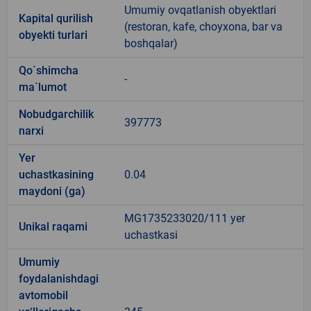
Umumiy ovqatlanish obyektlari
Kapital qurilish
(restoran, kafe, choyxona, bar va
obyekti turlari
boshqalar)
Qo`shimcha
-
ma`lumot
Nobudgarchilik
397773
narxi
Yer
uchastkasining
0.04
maydoni (ga)
MG1735233020/111 yer
Unikal raqami
uchastkasi
Umumiy
foydalanishdagi
avtomobil