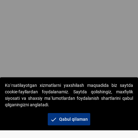
Ko`rsatilayotgan xizmatlarni yaxshilash maqsadida biz saytda
cookie-fayllardan foydalanamiz. Saytda qolishingiz, maxfiylik
siyosati va shaxsiy ma`lumotlardan foydalanish shartlarini qabul
qilganingizni anglatadi.
Copyright © 2017-2026. "Elektron onlayn-auksionlarni
tashkil etish" AJ. Barcha huquqlar himoyalangan
check
Qabul qilaman