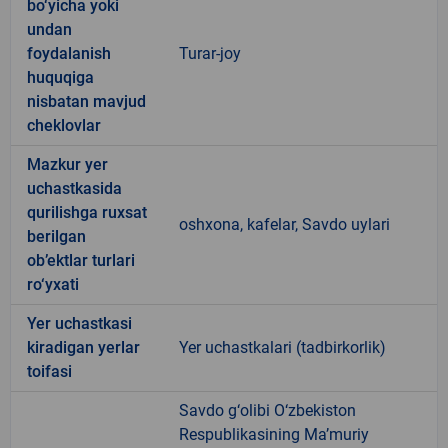
bo‘yicha yoki
undan
foydalanish
Turar-joy
huquqiga
nisbatan mavjud
cheklovlar
Mazkur yer
uchastkasida
qurilishga ruxsat
oshxona, kafelar, Savdo uylari
berilgan
ob’ektlar turlari
ro‘yxati
Yer uchastkasi
kiradigan yerlar
Yer uchastkalari (tadbirkorlik)
toifasi
Savdo g‘olibi O‘zbekiston
Respublikasining Ma’muriy