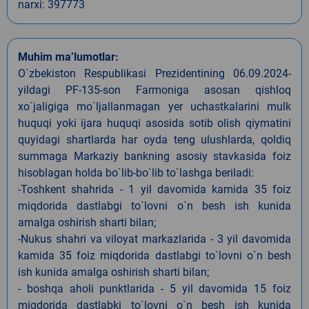
narxi: 397773
Muhim ma’lumotlar:
O`zbekiston Respublikasi Prezidentining 06.09.2024-
yildagi PF-135-son Farmoniga asosan qishloq
xo`jaligiga mo`ljallanmagan yer uchastkalarini mulk
huquqi yoki ijara huquqi asosida sotib olish qiymatini
quyidagi shartlarda har oyda teng ulushlarda, qoldiq
summaga Markaziy bankning asosiy stavkasida foiz
hisoblagan holda bo`lib-bo`lib to`lashga beriladi:
-Toshkent shahrida - 1 yil davomida kamida 35 foiz
miqdorida dastlabgi to`lovni o`n besh ish kunida
amalga oshirish sharti bilan;
-Nukus shahri va viloyat markazlarida - 3 yil davomida
kamida 35 foiz miqdorida dastlabgi to`lovni o`n besh
ish kunida amalga oshirish sharti bilan;
- boshqa aholi punktlarida - 5 yil davomida 15 foiz
miqdorida dastlabki to`lovni o`n besh ish kunida