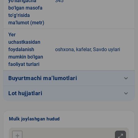
yo‘llarigacha
345
bo‘lgan masofa
to‘g‘risida
ma’lumot (metr)
Yer
uchastkasidan
foydalanish
oshxona, kafelar, Savdo uylari
mumkin bo'lgan
faoliyat turlari
keyboard_arrow_down
Buyurtmachi ma’lumotlari
keyboard_arrow_down
Lot hujjatlari
Mulk joylashgan hudud
+