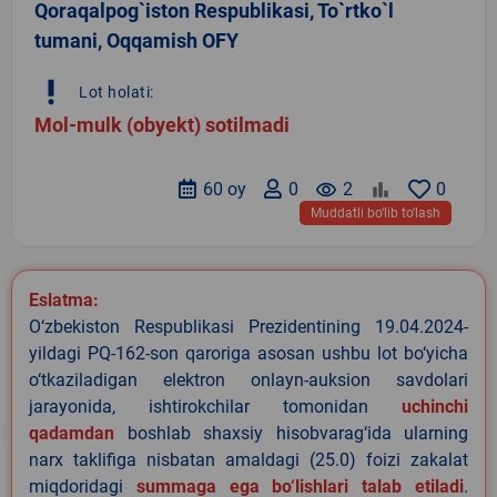
Qoraqalpog`iston Respublikasi, To`rtko`l
tumani, Oqqamish OFY
priority_high
Lot holati:
Mol-mulk (obyekt) sotilmadi
60 oy
0
remove_red_eye
2
0
Muddatli bo‘lib to‘lash
Eslatma:
O‘zbekiston Respublikasi Prezidentining 19.04.2024-
yildagi PQ-162-son qaroriga asosan ushbu lot bo‘yicha
o‘tkaziladigan elektron onlayn-auksion savdolari
jarayonida, ishtirokchilar tomonidan
uchinchi
qadamdan
boshlab shaxsiy hisobvarag‘ida ularning
narx taklifiga nisbatan amaldagi (25.0) foizi zakalat
miqdoridagi
summaga ega bo‘lishlari talab etiladi
.