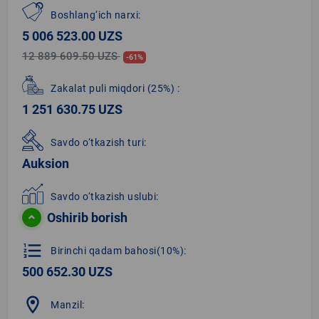
Boshlang‘ich narxi:
5 006 523.00 UZS
12 889 609.50 UZS
-61%
Zakalat puli miqdori
(25%)
:
1 251 630.75 UZS
Savdo o‘tkazish turi:
Auksion
Savdo o‘tkazish uslubi:
Oshirib borish
format_list_numbered
Birinchi qadam bahosi(10%):
500 652.30 UZS
location_on
Manzil: