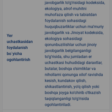
javobgarlik to‘g‘risidagi kodeksida,
ekologiya, atrof-muhitni
muhofaza qilish va tabiatdan
foydalanish sohasidagi
huquqbuzarliklar uchun ma’muriy
javobgarlik va Jinoyat kodeksida,
Yer
ekologiya sohasidagi
uchastkasidan
qonunbuzilishlar uchun jinoiy
foydalanish
javobgarlik belgilanganligi
bo`yicha
to‘g‘risida, shu jumladan er
ogohlantirish
uchastkasi huhudidagi daraxtlar,
butalar, boshqa o‘simliklar va
nihollarni qonunga xilof ravishda
kesish, kundakov qilish,
shikastlantirish, yo‘q qilish yoki
boshqa joyga ko‘chirib o‘tkazish
taqiqlanganligi to‘g‘risida
ogohlantiriladi.