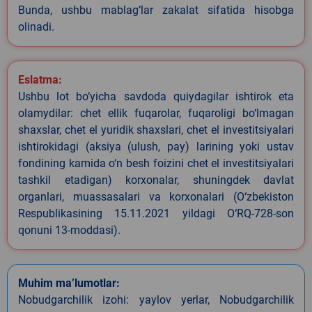
Bunda, ushbu mablag‘lar zakalat sifatida hisobga
olinadi.
Eslatma:
Ushbu lot bo‘yicha savdoda quiydagilar ishtirok eta
olamydilar: chet ellik fuqarolar, fuqaroligi bo‘lmagan
shaxslar, chet el yuridik shaxslari, chet el investitsiyalari
ishtirokidagi (aksiya (ulush, pay) larining yoki ustav
fondining kamida o‘n besh foizini chet el investitsiyalari
tashkil etadigan) korxonalar, shuningdek davlat
organlari, muassasalari va korxonalari (O‘zbekiston
Respublikasining 15.11.2021 yildagi O‘RQ-728-son
qonuni 13-moddasi).
Muhim ma’lumotlar:
Nobudgarchilik izohi: yaylov yerlar, Nobudgarchilik