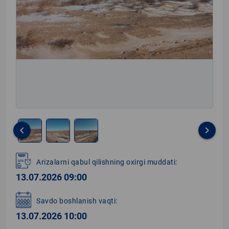
keyboard_arrow_left
keyboard_arrow_right
Item
1
Arizalarni qabul qilishning oxirgi muddati:
of
13.07.2026 09:00
3
Savdo boshlanish vaqti:
13.07.2026 10:00