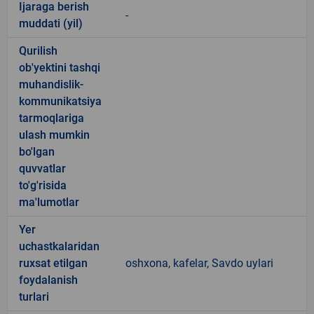
Ijaraga berish
-
muddati (yil)
Qurilish
ob'yektini tashqi
muhandislik-
kommunikatsiya
tarmoqlariga
ulash mumkin
bo'lgan
quvvatlar
to'g'risida
ma'lumotlar
Yer
uchastkalaridan
ruxsat etilgan
oshxona, kafelar, Savdo uylari
foydalanish
turlari