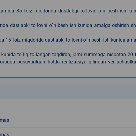
kamida 35 foiz miqdorida dastlabgi to`lovni o`n besh ish ku
rida dastlabki to`lovni o`n besh ish kunida amalga oshirish sh
da 15 foiz miqdorida dastlabki to`lovni o`n besh ish kunida am
h kunida to`liq to`langan taqdirda, jami summaga nisbatan 20 
rtiqqa pasaytirilgan holda realizatsiya qilingan yer uchastka
k
emas
emas