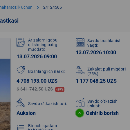
chevron_right
shaharsozlik uchun
24124505
astkasi
Arizalarni qabul
Savdo boshlanish
qilishning oxirgi
vaqti:
muddati:
13.07.2026 10:00
13.07.2026 09:00
Zakalat puli miqdori
Boshlang‘ich narxi:
(25%)
:
4 708 193.00 UZS
1 177 048.25 UZS
6 641 742.50 UZS
-29%
Savdo o‘tkazish
Savdo o‘tkazish turi:
uslubi:
Auksion
Oshirib borish
Birinchi qadam
format_list_numbered