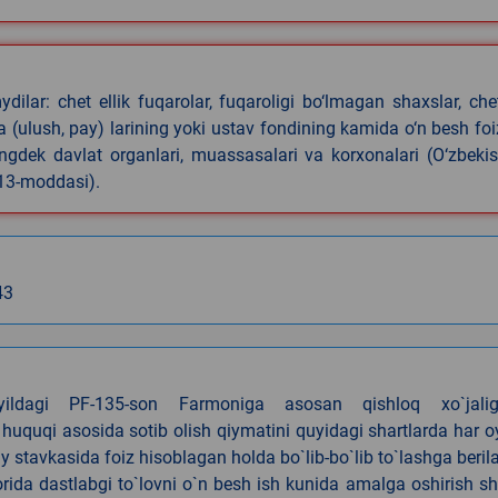
ilar: chet ellik fuqarolar, fuqaroligi bo‘lmagan shaxslar, che
iya (ulush, pay) larining yoki ustav fondining kamida o‘n besh foi
ningdek davlat organlari, muassasalari va korxonalari (O‘zbeki
 13-moddasi).
43
4-yildagi PF-135-son Farmoniga asosan qishloq xo`jalig
 huquqi asosida sotib olish qiymatini quyidagi shartlarda har 
tavkasida foiz hisoblagan holda bo`lib-bo`lib to`lashga berila
ida dastlabgi to`lovni o`n besh ish kunida amalga oshirish sh