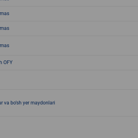
emas
emas
emas
h OFY
ur va bo'sh yer maydonlari