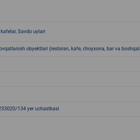
kafelar, Savdo uylari
qatlanish obyektlari (restoran, kafe, choyxona, bar va boshqal
3020/134 yer uchastkasi