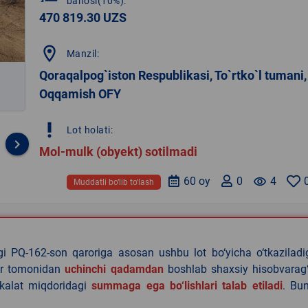
bahosi(10%):
470 819.30 UZS
location_on
Manzil:
Qoraqalpog`iston Respublikasi, To`rtko`l tumani,
Oqqamish OFY
priority_high
Lot holati:
keyboard_arrow_right
Mol-mulk (obyekt) sotilmadi
60 oy
0
remove_red_eye
4
Muddatli bo‘lib to‘lash
agi PQ-162-son qaroriga asosan ushbu lot bo‘yicha o‘tkazilad
lar tomonidan
uchinchi qadamdan
boshlab shaxsiy hisobvarag‘
akalat miqdoridagi
summaga ega bo‘lishlari talab etiladi
. Bu