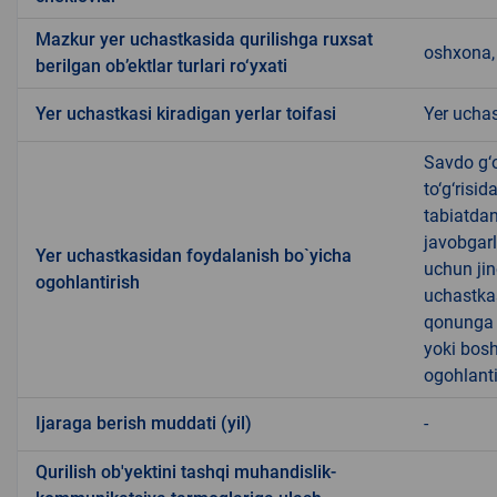
Mazkur yer uchastkasida qurilishga ruxsat
oshxona, 
berilgan ob’ektlar turlari ro‘yxati
Yer uchastkasi kiradigan yerlar toifasi
Yer uchas
Savdo g‘o
to‘g‘risi
tabiatda
javobgarl
Yer uchastkasidan foydalanish bo`yicha
uchun jin
ogohlantirish
uchastkas
qonunga x
yoki bosh
ogohlanti
Ijaraga berish muddati (yil)
-
Qurilish ob'yektini tashqi muhandislik-