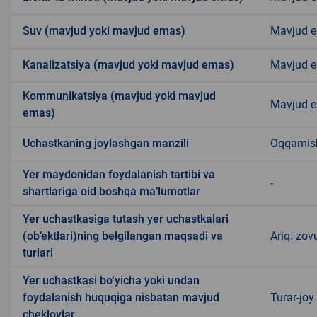
Suv (mavjud yoki mavjud emas)
Mavjud 
Kanalizatsiya (mavjud yoki mavjud emas)
Mavjud 
Kommunikatsiya (mavjud yoki mavjud
Mavjud 
emas)
Uchastkaning joylashgan manzili
Oqqamis
Yer maydonidan foydalanish tartibi va
-
shartlariga oid boshqa ma’lumotlar
Yer uchastkasiga tutash yer uchastkalari
(ob’ektlari)ning belgilangan maqsadi va
Ariq. zov
turlari
Yer uchastkasi bo‘yicha yoki undan
foydalanish huquqiga nisbatan mavjud
Turar-joy
cheklovlar