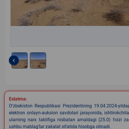
keyboard_arrow_left
Item
1
of
2
Eslatma:
O‘zbekiston Respublikasi Prezidentining 19.04.2024-yild
elektron onlayn-auksion savdolari jarayonida, ishtirokchi
ularning narx taklifiga nisbatan amaldagi (25.0) foizi z
ushbu mablag‘lar zakalat sifatida hisobga olinadi.