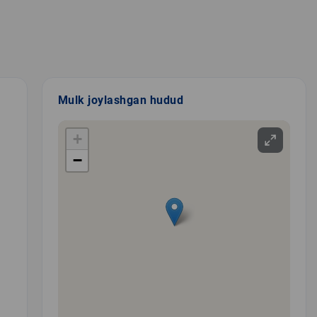
Mulk joylashgan hudud
+
−