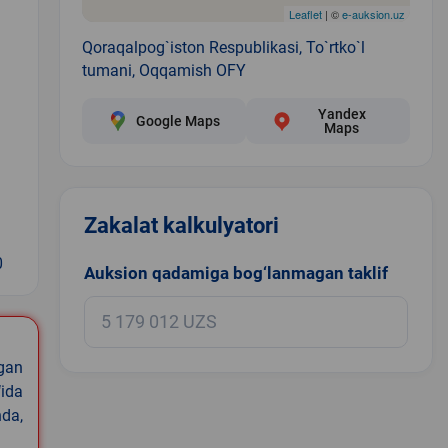
Leaflet
| ©
e-auksion.uz
Qoraqalpog`iston Respublikasi, To`rtko`l
tumani, Oqqamish OFY
Yandex
Google Maps
Maps
Zakalat kalkulyatori
0
Auksion qadamiga bog‘lanmagan taklif
igan
ida
nda,