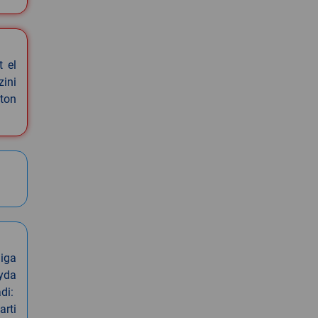
t el
zini
ston
iga
oyda
di:
arti