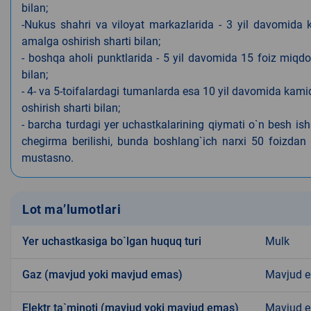
bilan;
-Nukus shahri va viloyat markazlarida - 3 yil davomida 
amalga oshirish sharti bilan;
- boshqa aholi punktlarida - 5 yil davomida 15 foiz miqdo
bilan;
- 4- va 5-toifalardagi tumanlarda esa 10 yil davomida kami
oshirish sharti bilan;
- barcha turdagi yer uchastkalarining qiymati o`n besh is
chegirma berilishi, bunda boshlang`ich narxi 50 foizdan o
mustasno.
Lot ma’lumotlari
Yer uchastkasiga bo`lgan huquq turi
Mulk
Gaz (mavjud yoki mavjud emas)
Mavjud 
Elektr ta`minoti (mavjud yoki mavjud emas)
Mavjud 