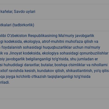
kafelar, Savdo uylari
tkalari (tadbirkorlik)
libi O‘zbekiston Respublikasining Ma’muriy javobgarlik
dagi kodeksida, ekologiya, atrof-muhitni muhofaza qilish va
n foydalanish sohasidagi huquqbuzarliklar uchun ma’muriy
ik va Jinoyat kodeksida, ekologiya sohasidagi qonunbuzilishlar
oiy javobgarlik belgilanganligi to‘g‘risida, shu jumladan er
i huhudidagi daraxtlar, butalar, boshqa o‘simliklar va nihollarni
ilof ravishda kesish, kundakov qilish, shikastlantirish, yo‘q qili
qa joyga ko‘chirib o‘tkazish taqiqlanganligi to‘g‘risida
riladi.