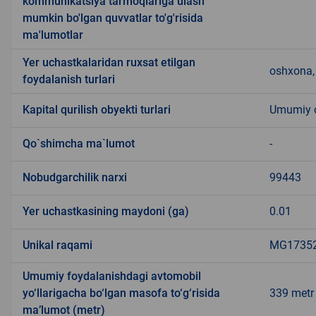
kommunikatsiya tarmoqlariga ulash
mumkin bo'lgan quvvatlar to'g'risida
ma'lumotlar
Yer uchastkalaridan ruxsat etilgan
oshxona, 
foydalanish turlari
Kapital qurilish obyekti turlari
Umumiy ov
Qo`shimcha ma`lumot
-
Nobudgarchilik narxi
99443
Yer uchastkasining maydoni (ga)
0.01
Unikal raqami
MG173523
Umumiy foydalanishdagi avtomobil
yo‘llarigacha bo‘lgan masofa to‘g‘risida
339 metr
ma’lumot (metr)