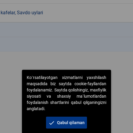
kafelar, Savdo uylari
k
k
Ko`rsatilayotgan xizmatlarni yaxshilash
maqsadida biz saytda cookie-fayllardan
foydalanamiz. Saytda qolishingiz, maxfiylik
siyosati va shaxsiy ma`lumotlardan
foydalanish shartlarini qabul qilganingizni
anglatadi.
check
Qabul qilaman