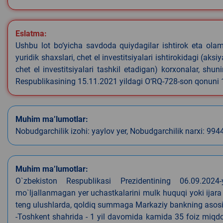
Eslatma:
Ushbu lot bo‘yicha savdoda quiydagilar ishtirok eta olamyd
yuridik shaxslari, chet el investitsiyalari ishtirokidagi (aks
chet el investitsiyalari tashkil etadigan) korxonalar, shu
Respublikasining 15.11.2021 yildagi O‘RQ-728-son qonuni
Muhim ma’lumotlar:
Nobudgarchilik izohi: yaylov yer, Nobudgarchilik narxi: 994
Muhim ma’lumotlar:
O`zbekiston Respublikasi Prezidentining 06.09.202
mo`ljallanmagan yer uchastkalarini mulk huquqi yoki ijara
teng ulushlarda, qoldiq summaga Markaziy bankning asosiy s
-Toshkent shahrida - 1 yil davomida kamida 35 foiz miqdor