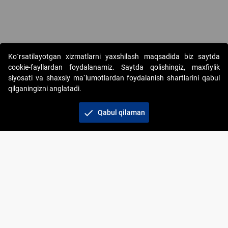
Ko`rsatilayotgan xizmatlarni yaxshilash maqsadida biz saytda
cookie-fayllardan foydalanamiz. Saytda qolishingiz, maxfiylik
siyosati va shaxsiy ma`lumotlardan foydalanish shartlarini qabul
qilganingizni anglatadi.
Copyright © 2017-2026. "Elektron onlayn-auksionlarni
tashkil etish" AJ. Barcha huquqlar himoyalangan
check
Qabul qilaman
To‘lov usullari