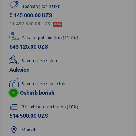
Boshlang‘ich narxi:
5 145 000.00 UZS
11 497 500.00 UZS
-55%
Zakalat puli miqdori
(12.5%)
:
643 125.00 UZS
Savdo o‘tkazish turi:
Auksion
Savdo o‘tkazish uslubi:
Oshirib borish
format_list_numbered
Birinchi qadam bahosi(10%):
514 500.00 UZS
location_on
Manzil: