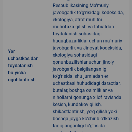
Respublikasining Ma’muriy
javobgarlik to‘g‘risidagi kodeksida,
ekologiya, atrof-muhitni
muhofaza qilish va tabiatdan
foydalanish sohasidagi
huquqbuzarliklar uchun ma’muriy
javobgarlik va Jinoyat kodeksida,
Yer
ekologiya sohasidagi
uchastkasidan
qonunbuzilishlar uchun jinoiy
foydalanish
javobgarlik belgilanganligi
bo`yicha
to‘g‘risida, shu jumladan er
ogohlantirish
uchastkasi huhudidagi daraxtlar,
butalar, boshqa o‘simliklar va
nihollarni qonunga xilof ravishda
kesish, kundakov qilish,
shikastlantirish, yo‘q qilish yoki
boshqa joyga ko‘chirib o‘tkazish
taqiqlanganligi to‘g‘risida