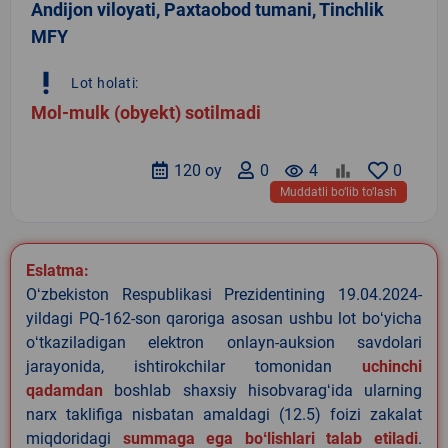
Andijon viloyati, Paxtaobod tumani, Tinchlik
MFY
priority_high
Lot holati:
Mol-mulk (obyekt) sotilmadi
120 oy
0
remove_red_eye
4
0
Muddatli bo‘lib to‘lash
Eslatma:
Oʻzbekiston Respublikasi Prezidentining 19.04.2024-
yildagi PQ-162-son qaroriga asosan ushbu lot boʻyicha
oʻtkaziladigan elektron onlayn-auksion savdolari
jarayonida, ishtirokchilar tomonidan
uchinchi
qadamdan
boshlab shaxsiy hisobvaragʻida ularning
narx taklifiga nisbatan amaldagi (12.5) foizi zakalat
miqdoridagi
summaga ega boʻlishlari talab etiladi
.