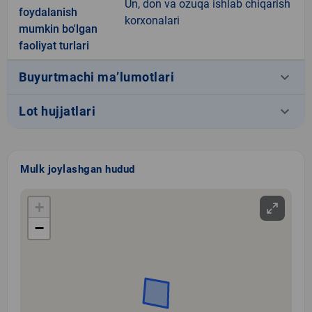
Un, don va ozuqa ishlab chiqarish
foydalanish
korxonalari
mumkin bo'lgan
faoliyat turlari
keyboard_arrow_down
Buyurtmachi ma’lumotlari
keyboard_arrow_down
Lot hujjatlari
Mulk joylashgan hudud
+
−