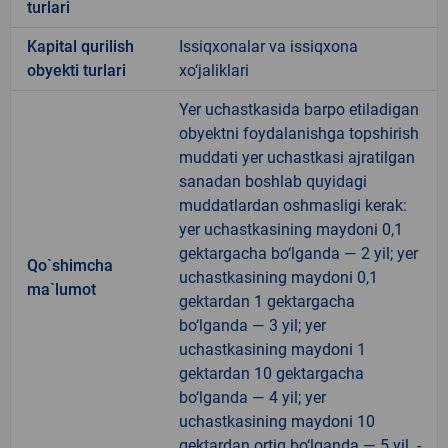
turlari
Kapital qurilish
Issiqxonalar va issiqxona
obyekti turlari
xo‘jaliklari
Yer uchastkasida barpo etiladigan
obyektni foydalanishga topshirish
muddati yer uchastkasi ajratilgan
sanadan boshlab quyidagi
muddatlardan oshmasligi kerak:
yer uchastkasining maydoni 0,1
gektargacha bo‘lganda — 2 yil; yer
Qo`shimcha
uchastkasining maydoni 0,1
ma`lumot
gektardan 1 gektargacha
bo‘lganda — 3 yil; yer
uchastkasining maydoni 1
gektardan 10 gektargacha
bo‘lganda — 4 yil; yer
uchastkasining maydoni 10
gektardan ortiq bo‘lganda — 5 yil. -