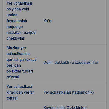
Yer uchastkasi
bo‘yicha yoki
undan
foydalanish
Yo`q
huquqiga
nisbatan mavjud
cheklovlar
Mazkur yer
uchastkasida
qurilishga ruxsat
Donli. dukkakli va ozuqa ekinlar
berilgan
ob’ektlar turlari
ro‘yxati
Yer uchastkasi
kiradigan yerlar
Yer uchastkalari (tadbirkorlik)
toifasi
Savdo g‘olibi O‘zbekiston