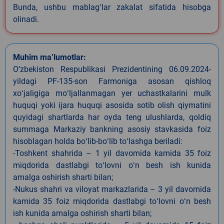
Bunda, ushbu mablagʻlar zakalat sifatida hisobga
olinadi.
Muhim ma’lumotlar:
O‘zbekiston Respublikasi Prezidentining 06.09.2024-
yildagi PF-135-son Farmoniga asosan qishloq
xoʻjaligiga moʻljallanmagan yer uchastkalarini mulk
huquqi yoki ijara huquqi asosida sotib olish qiymatini
quyidagi shartlarda har oyda teng ulushlarda, qoldiq
summaga Markaziy bankning asosiy stavkasida foiz
hisoblagan holda boʻlib-boʻlib toʻlashga beriladi:
-Toshkent shahrida – 1 yil davomida kamida 35 foiz
miqdorida dastlabgi toʻlovni oʻn besh ish kunida
amalga oshirish sharti bilan;
-Nukus shahri va viloyat markazlarida – 3 yil davomida
kamida 35 foiz miqdorida dastlabgi toʻlovni oʻn besh
ish kunida amalga oshirish sharti bilan;