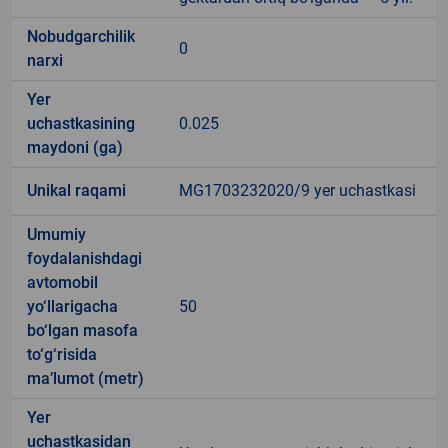
Nobudgarchilik
0
narxi
Yer
uchastkasining
0.025
maydoni (ga)
Unikal raqami
MG1703232020/9 yer uchastkasi
Umumiy
foydalanishdagi
avtomobil
yo‘llarigacha
50
bo‘lgan masofa
to‘g‘risida
ma’lumot (metr)
Yer
uchastkasidan