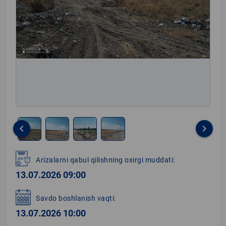
keyboard_arrow_left
keyboard_arrow_right
Item
1
Arizalarni qabul qilishning oxirgi muddati:
of
13.07.2026 09:00
4
Savdo boshlanish vaqti:
13.07.2026 10:00