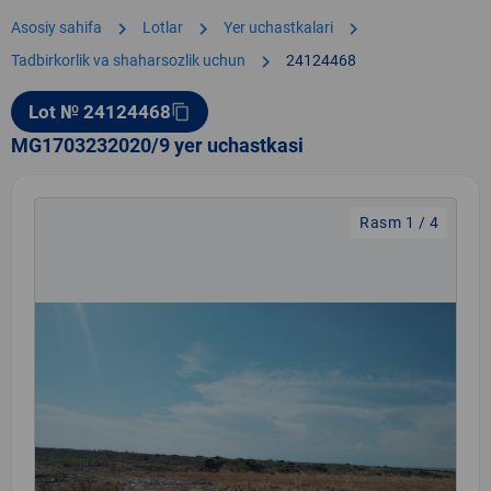
chevron_right
chevron_right
chevron_right
Asosiy sahifa
Lotlar
Yer uchastkalari
chevron_right
Tadbirkorlik va shaharsozlik uchun
24124468
Lot № 24124468
content_copy
MG1703232020/9 yer uchastkasi
Rasm 1 / 4