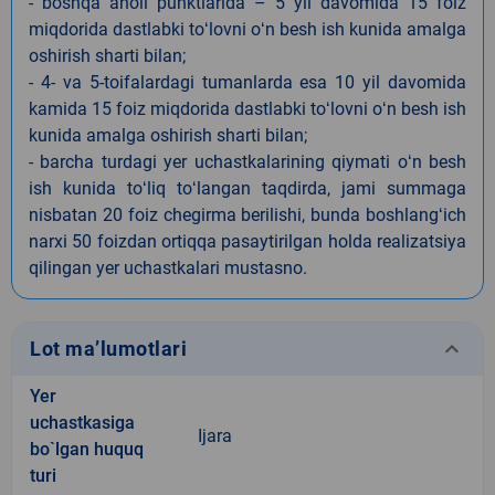
- boshqa aholi punktlarida – 5 yil davomida 15 foiz
miqdorida dastlabki toʻlovni oʻn besh ish kunida amalga
oshirish sharti bilan;
- 4- va 5-toifalardagi tumanlarda esa 10 yil davomida
kamida 15 foiz miqdorida dastlabki toʻlovni oʻn besh ish
kunida amalga oshirish sharti bilan;
- barcha turdagi yer uchastkalarining qiymati oʻn besh
ish kunida toʻliq toʻlangan taqdirda, jami summaga
nisbatan 20 foiz chegirma berilishi, bunda boshlangʻich
narxi 50 foizdan ortiqqa pasaytirilgan holda realizatsiya
qilingan yer uchastkalari mustasno.
keyboard_arrow_down
Lot ma’lumotlari
Yer
uchastkasiga
Ijara
bo`lgan huquq
turi