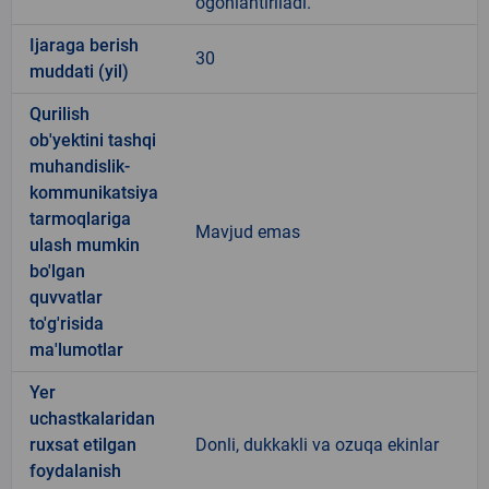
ogohlantiriladi.
Ijaraga berish
30
muddati (yil)
Qurilish
ob'yektini tashqi
muhandislik-
kommunikatsiya
tarmoqlariga
Mavjud emas
ulash mumkin
bo'lgan
quvvatlar
to'g'risida
ma'lumotlar
Yer
uchastkalaridan
ruxsat etilgan
Donli, dukkakli va ozuqa ekinlar
foydalanish