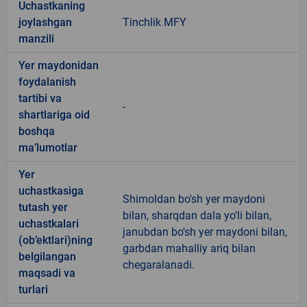
Uchastkaning
joylashgan
Tinchlik MFY
manzili
Yer maydonidan
foydalanish
tartibi va
-
shartlariga oid
boshqa
ma’lumotlar
Yer
uchastkasiga
Shimoldan bo'sh yer maydoni
tutash yer
bilan, sharqdan dala yo'li bilan,
uchastkalari
janubdan bo'sh yer maydoni bilan,
(ob’ektlari)ning
garbdan mahalliy ariq bilan
belgilangan
chegaralanadi.
maqsadi va
turlari