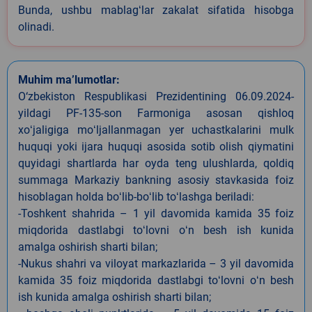
Bunda, ushbu mablagʻlar zakalat sifatida hisobga
olinadi.
Muhim ma’lumotlar:
O‘zbekiston Respublikasi Prezidentining 06.09.2024-
yildagi PF-135-son Farmoniga asosan qishloq
xoʻjaligiga moʻljallanmagan yer uchastkalarini mulk
huquqi yoki ijara huquqi asosida sotib olish qiymatini
quyidagi shartlarda har oyda teng ulushlarda, qoldiq
summaga Markaziy bankning asosiy stavkasida foiz
hisoblagan holda boʻlib-boʻlib toʻlashga beriladi:
-Toshkent shahrida – 1 yil davomida kamida 35 foiz
miqdorida dastlabgi toʻlovni oʻn besh ish kunida
amalga oshirish sharti bilan;
-Nukus shahri va viloyat markazlarida – 3 yil davomida
kamida 35 foiz miqdorida dastlabgi toʻlovni oʻn besh
ish kunida amalga oshirish sharti bilan;