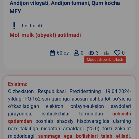
Andijon viloyati, Andijon tumani, Qum ko'cha
MFY
priority_high
Lot holati:
Mol-mulk (obyekt) sotilmadi
60 oy
0
remove_red_eye
3
0
Muddatli bo‘lib to‘lash
Eslatma:
Oʻzbekiston Respublikasi Prezidentining 19.04.2024-
yildagi PQ-162-son qaroriga asosan ushbu lot boʻyicha
oʻtkaziladigan elektron onlayn-auksion savdolari
jarayonida, ishtirokchilar tomonidan
uchinchi
qadamdan
boshlab shaxsiy hisobvaragʻida ularning
narx taklifiga nisbatan amaldagi (25.0) foizi zakalat
miqdoridagi
summaga ega boʻlishlari talab etiladi
.