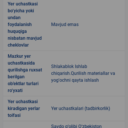
Yer uchastkasi
bo‘yicha yoki
undan
foydalanish
Mavjud emas
huquqiga
nisbatan mavjud
cheklovlar
Mazkur yer
uchastkasida
Shlakablok Ishlab
qurilishga ruxsat
chiqarish.Qurilish materiallar va
berilgan
yog'ochni qayta ishlash
ob’ektlar turlari
ro‘yxati
Yer uchastkasi
kiradigan yerlar
Yer uchastkalari (tadbirkorlik)
toifasi
Savdo g‘olibi O‘zbekiston