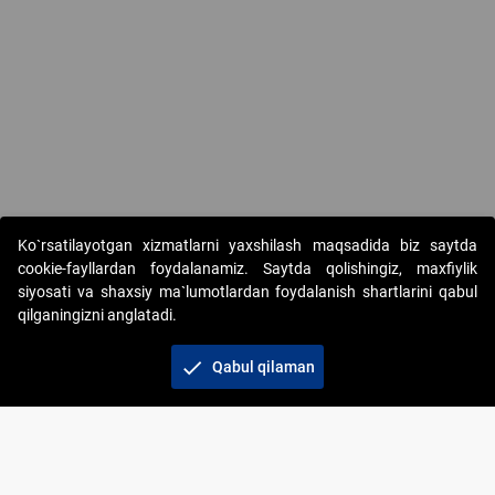
Ko`rsatilayotgan xizmatlarni yaxshilash maqsadida biz saytda
cookie-fayllardan foydalanamiz. Saytda qolishingiz, maxfiylik
siyosati va shaxsiy ma`lumotlardan foydalanish shartlarini qabul
qilganingizni anglatadi.
Copyright © 2017-2026. "Elektron onlayn-auksionlarni
tashkil etish" AJ. Barcha huquqlar himoyalangan
check
Qabul qilaman
To‘lov usullari