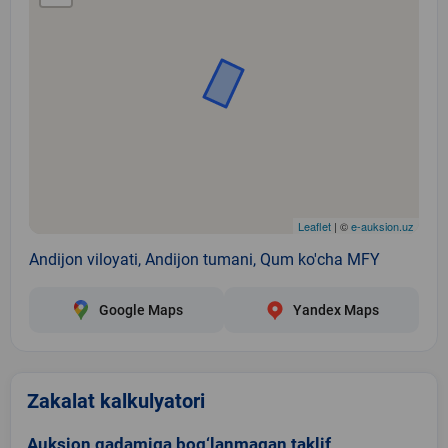
Leaflet
| ©
e-auksion.uz
Andijon viloyati, Andijon tumani, Qum ko'cha MFY
Google Maps
Yandex Maps
Zakalat kalkulyatori
Auksion qadamiga bog‘lanmagan taklif