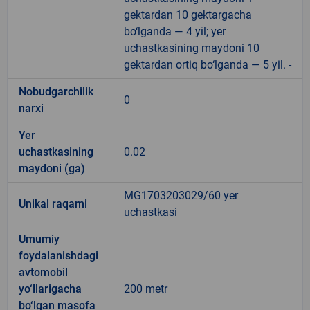
gektardan 10 gektargacha
bo‘lganda — 4 yil; yer
uchastkasining maydoni 10
gektardan ortiq bo‘lganda — 5 yil. -
Nobudgarchilik
0
narxi
Yer
uchastkasining
0.02
maydoni (ga)
MG1703203029/60 yer
Unikal raqami
uchastkasi
Umumiy
foydalanishdagi
avtomobil
yo‘llarigacha
200 metr
bo‘lgan masofa