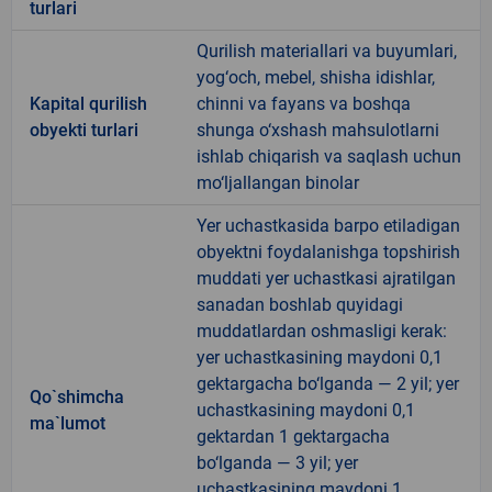
turlari
Qurilish materiallari va buyumlari,
yog‘och, mebel, shisha idishlar,
Kapital qurilish
chinni va fayans va boshqa
obyekti turlari
shunga o‘xshash mahsulotlarni
ishlab chiqarish va saqlash uchun
mo‘ljallangan binolar
Yer uchastkasida barpo etiladigan
obyektni foydalanishga topshirish
muddati yer uchastkasi ajratilgan
sanadan boshlab quyidagi
muddatlardan oshmasligi kerak:
yer uchastkasining maydoni 0,1
gektargacha bo‘lganda — 2 yil; yer
Qo`shimcha
uchastkasining maydoni 0,1
ma`lumot
gektardan 1 gektargacha
bo‘lganda — 3 yil; yer
uchastkasining maydoni 1