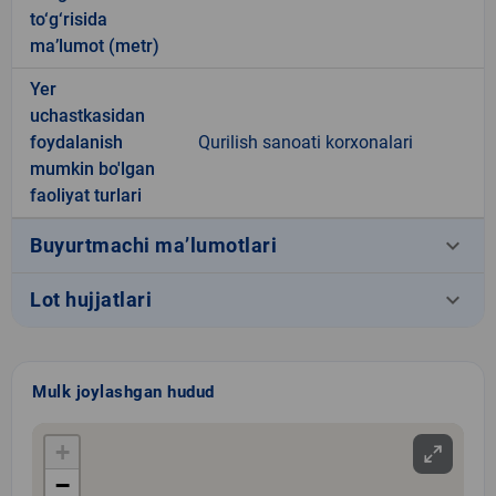
to‘g‘risida
ma’lumot (metr)
Yer
uchastkasidan
foydalanish
Qurilish sanoati korxonalari
mumkin bo'lgan
faoliyat turlari
keyboard_arrow_down
Buyurtmachi ma’lumotlari
keyboard_arrow_down
Lot hujjatlari
Mulk joylashgan hudud
+
−