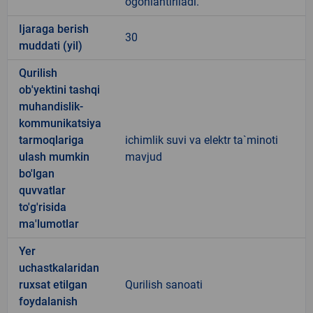
ogohlantiriladi.
Ijaraga berish
30
muddati (yil)
Qurilish
ob'yektini tashqi
muhandislik-
kommunikatsiya
tarmoqlariga
ichimlik suvi va elektr ta`minoti
ulash mumkin
mavjud
bo'lgan
quvvatlar
to'g'risida
ma'lumotlar
Yer
uchastkalaridan
ruxsat etilgan
Qurilish sanoati
foydalanish