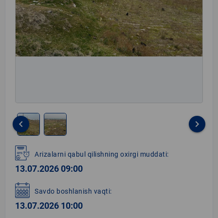
keyboard_arrow_left
keyboard_arrow_right
Item
1
Arizalarni qabul qilishning oxirgi muddati:
of
13.07.2026 09:00
2
Savdo boshlanish vaqti:
13.07.2026 10:00