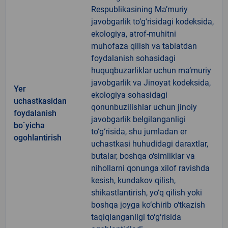
Respublikasining Ma’muriy
javobgarlik to‘g‘risidagi kodeksida,
ekologiya, atrof-muhitni
muhofaza qilish va tabiatdan
foydalanish sohasidagi
huquqbuzarliklar uchun ma’muriy
javobgarlik va Jinoyat kodeksida,
Yer
ekologiya sohasidagi
uchastkasidan
qonunbuzilishlar uchun jinoiy
foydalanish
javobgarlik belgilanganligi
bo`yicha
to‘g‘risida, shu jumladan er
ogohlantirish
uchastkasi huhudidagi daraxtlar,
butalar, boshqa o‘simliklar va
nihollarni qonunga xilof ravishda
kesish, kundakov qilish,
shikastlantirish, yo‘q qilish yoki
boshqa joyga ko‘chirib o‘tkazish
taqiqlanganligi to‘g‘risida