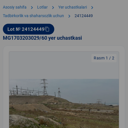
chevron_right
chevron_right
chevron_right
Asosiy sahifa
Lotlar
Yer uchastkalari
chevron_right
Tadbirkorlik va shaharsozlik uchun
24124449
Lot № 24124449
content_copy
MG1703203029/60 yer uchastkasi
Rasm 1 / 2