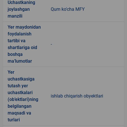
Uchastkaning
joylashgan
Qum ko'cha MFY
manzili
Yer maydonidan
foydalanish
tartibi va
-
shartlariga oid
boshqa
ma’lumotlar
Yer
uchastkasiga
tutash yer
uchastkalari
ishlab chiqarish obyektlari
(ob’ektlari)ning
belgilangan
maqsadi va
turlari