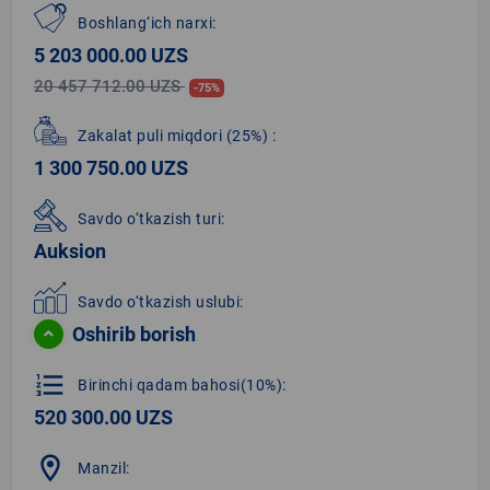
Boshlang‘ich narxi:
5 203 000.00 UZS
20 457 712.00 UZS
-75%
Zakalat puli miqdori
(25%)
:
1 300 750.00 UZS
Savdo o‘tkazish turi:
Auksion
Savdo o‘tkazish uslubi:
Oshirib borish
format_list_numbered
Birinchi qadam bahosi(10%):
520 300.00 UZS
location_on
Manzil: