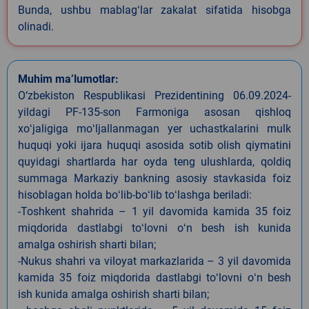
Bunda, ushbu mablagʻlar zakalat sifatida hisobga
olinadi.
Muhim ma’lumotlar:
O‘zbekiston Respublikasi Prezidentining 06.09.2024-
yildagi PF-135-son Farmoniga asosan qishloq
xoʻjaligiga moʻljallanmagan yer uchastkalarini mulk
huquqi yoki ijara huquqi asosida sotib olish qiymatini
quyidagi shartlarda har oyda teng ulushlarda, qoldiq
summaga Markaziy bankning asosiy stavkasida foiz
hisoblagan holda boʻlib-boʻlib toʻlashga beriladi:
-Toshkent shahrida – 1 yil davomida kamida 35 foiz
miqdorida dastlabgi toʻlovni oʻn besh ish kunida
amalga oshirish sharti bilan;
-Nukus shahri va viloyat markazlarida – 3 yil davomida
kamida 35 foiz miqdorida dastlabgi toʻlovni oʻn besh
ish kunida amalga oshirish sharti bilan;