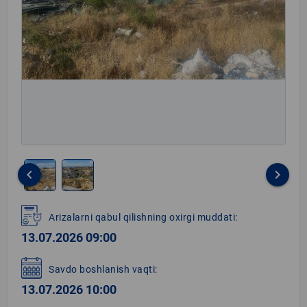
keyboard_arrow_left
keyboard_arrow_right
Item
1
Arizalarni qabul qilishning oxirgi muddati:
of
13.07.2026 09:00
2
Savdo boshlanish vaqti:
13.07.2026 10:00