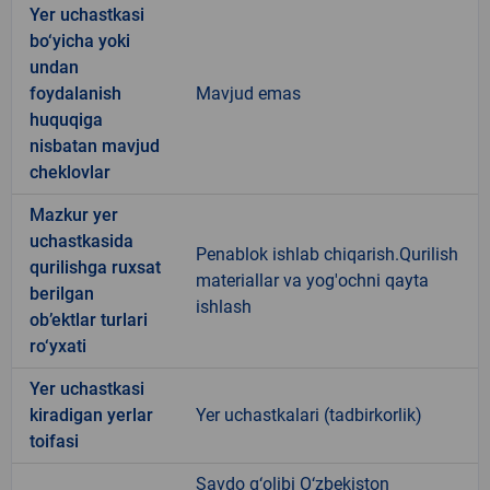
Yer uchastkasi
bo‘yicha yoki
undan
foydalanish
Mavjud emas
huquqiga
nisbatan mavjud
cheklovlar
Mazkur yer
uchastkasida
Penablok ishlab chiqarish.Qurilish
qurilishga ruxsat
materiallar va yog'ochni qayta
berilgan
ishlash
ob’ektlar turlari
ro‘yxati
Yer uchastkasi
kiradigan yerlar
Yer uchastkalari (tadbirkorlik)
toifasi
Savdo g‘olibi O‘zbekiston