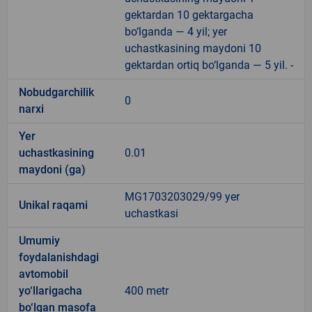
gektardan 10 gektargacha
bo‘lganda — 4 yil; yer
uchastkasining maydoni 10
gektardan ortiq bo‘lganda — 5 yil. -
Nobudgarchilik
0
narxi
Yer
uchastkasining
0.01
maydoni (ga)
MG1703203029/99 yer
Unikal raqami
uchastkasi
Umumiy
foydalanishdagi
avtomobil
yo‘llarigacha
400 metr
bo‘lgan masofa