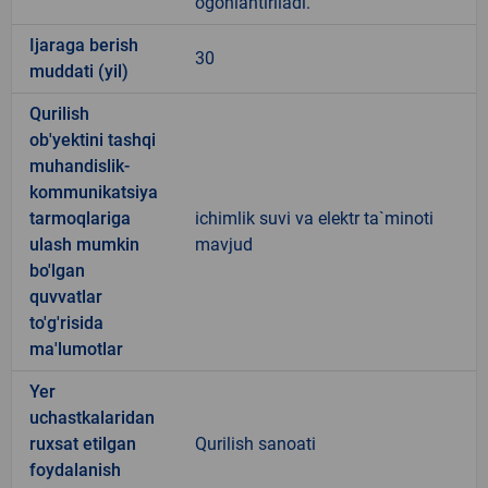
ogohlantiriladi.
Ijaraga berish
30
muddati (yil)
Qurilish
ob'yektini tashqi
muhandislik-
kommunikatsiya
tarmoqlariga
ichimlik suvi va elektr ta`minoti
ulash mumkin
mavjud
bo'lgan
quvvatlar
to'g'risida
ma'lumotlar
Yer
uchastkalaridan
ruxsat etilgan
Qurilish sanoati
foydalanish