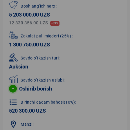
Boshlang‘ich narxi:
5 203 000.00 UZS
12 830 356.00 UZS
-59%
Zakalat puli miqdori
(25%)
:
1 300 750.00 UZS
Savdo o‘tkazish turi:
Auksion
Savdo o‘tkazish uslubi:
Oshirib borish
format_list_numbered
Birinchi qadam bahosi(10%):
520 300.00 UZS
location_on
Manzil: