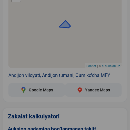
Leaflet
| ©
e-auksion.uz
Andijon viloyati, Andijon tumani, Qum ko'cha MFY
Google Maps
Yandex Maps
Zakalat kalkulyatori
Auksion qadamiga bog‘lanmagan taklif