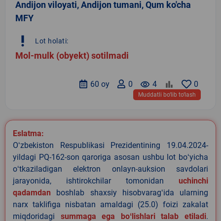
Andijon viloyati, Andijon tumani, Qum ko'cha
MFY
priority_high
Lot holati:
Mol-mulk (obyekt) sotilmadi
60 oy
0
remove_red_eye
4
0
Muddatli bo‘lib to‘lash
Eslatma:
Oʻzbekiston Respublikasi Prezidentining 19.04.2024-
yildagi PQ-162-son qaroriga asosan ushbu lot boʻyicha
oʻtkaziladigan elektron onlayn-auksion savdolari
jarayonida, ishtirokchilar tomonidan
uchinchi
qadamdan
boshlab shaxsiy hisobvaragʻida ularning
narx taklifiga nisbatan amaldagi (25.0) foizi zakalat
miqdoridagi
summaga ega boʻlishlari talab etiladi
.