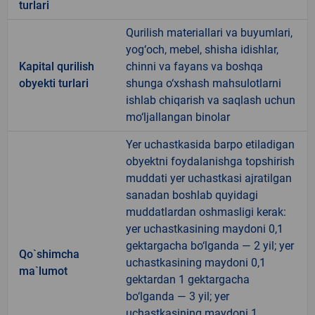
turlari
Qurilish materiallari va buyumlari,
yog‘och, mebel, shisha idishlar,
Kapital qurilish
chinni va fayans va boshqa
obyekti turlari
shunga o‘xshash mahsulotlarni
ishlab chiqarish va saqlash uchun
mo‘ljallangan binolar
Yer uchastkasida barpo etiladigan
obyektni foydalanishga topshirish
muddati yer uchastkasi ajratilgan
sanadan boshlab quyidagi
muddatlardan oshmasligi kerak:
yer uchastkasining maydoni 0,1
gektargacha bo‘lganda — 2 yil; yer
Qo`shimcha
uchastkasining maydoni 0,1
ma`lumot
gektardan 1 gektargacha
bo‘lganda — 3 yil; yer
uchastkasining maydoni 1