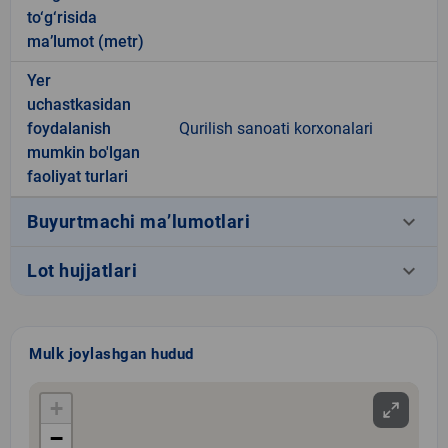
to‘g‘risida
ma’lumot (metr)
Yer
uchastkasidan
foydalanish
Qurilish sanoati korxonalari
mumkin bo'lgan
faoliyat turlari
keyboard_arrow_down
Buyurtmachi ma’lumotlari
keyboard_arrow_down
Lot hujjatlari
Mulk joylashgan hudud
+
−