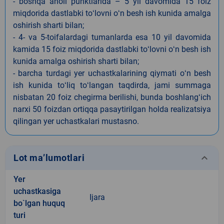
- boshqa aholi punktlarida – 5 yil davomida 15 foiz
miqdorida dastlabki toʻlovni oʻn besh ish kunida amalga
oshirish sharti bilan;
- 4- va 5-toifalardagi tumanlarda esa 10 yil davomida
kamida 15 foiz miqdorida dastlabki toʻlovni oʻn besh ish
kunida amalga oshirish sharti bilan;
- barcha turdagi yer uchastkalarining qiymati oʻn besh
ish kunida toʻliq toʻlangan taqdirda, jami summaga
nisbatan 20 foiz chegirma berilishi, bunda boshlangʻich
narxi 50 foizdan ortiqqa pasaytirilgan holda realizatsiya
qilingan yer uchastkalari mustasno.
keyboard_arrow_down
Lot ma’lumotlari
Yer
uchastkasiga
Ijara
bo`lgan huquq
turi