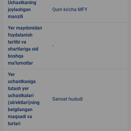
Uchastkaning
joylashgan
Qum ko'cha MFY
manzili
Yer maydonidan
foydalanish
tartibi va
-
shartlariga oid
boshqa
ma’lumotlar
Yer
uchastkasiga
tutash yer
uchastkalari
Sanoat hududi
(ob’ektlari)ning
belgilangan
maqsadi va
turlari