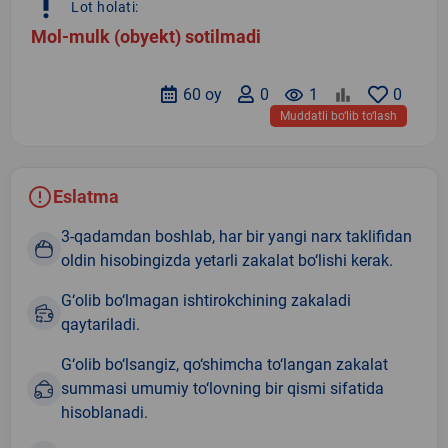
priority_high
Lot holati:
Mol-mulk (obyekt) sotilmadi
60 oy
0
remove_red_eye
1
0
Muddatli bo‘lib to‘lash
Eslatma
3-qadamdan boshlab, har bir yangi narx taklifidan
oldin hisobingizda yetarli zakalat bo‘lishi kerak.
G‘olib bo‘lmagan ishtirokchining zakaladi
qaytariladi.
G‘olib bo‘lsangiz, qo‘shimcha to‘langan zakalat
summasi umumiy to‘lovning bir qismi sifatida
hisoblanadi.