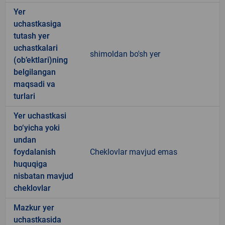
Yer
uchastkasiga
tutash yer
uchastkalari
shimoldan bo'sh yer
(ob’ektlari)ning
belgilangan
maqsadi va
turlari
Yer uchastkasi
bo‘yicha yoki
undan
foydalanish
Cheklovlar mavjud emas
huquqiga
nisbatan mavjud
cheklovlar
Mazkur yer
uchastkasida