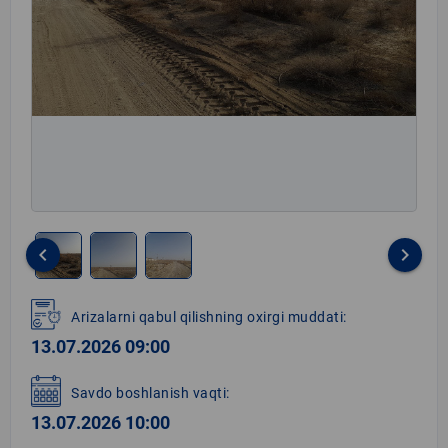
keyboard_arrow_left
keyboard_arrow_right
Item
1
Arizalarni qabul qilishning oxirgi muddati:
of
13.07.2026 09:00
3
Savdo boshlanish vaqti:
13.07.2026 10:00