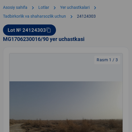
chevron_right
chevron_right
chevron_right
Asosiy sahifa
Lotlar
Yer uchastkalari
chevron_right
Tadbirkorlik va shaharsozlik uchun
24124303
Lot № 24124303
content_copy
MG1706230016/90 yer uchastkasi
Rasm 1 / 3