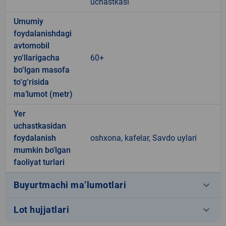
uchastkasi
Umumiy
foydalanishdagi
avtomobil
yo‘llarigacha
60+
bo‘lgan masofa
to‘g‘risida
ma’lumot (metr)
Yer
uchastkasidan
foydalanish
oshxona, kafelar, Savdo uylari
mumkin bo'lgan
faoliyat turlari
keyboard_arrow_down
Buyurtmachi ma’lumotlari
keyboard_arrow_down
Lot hujjatlari