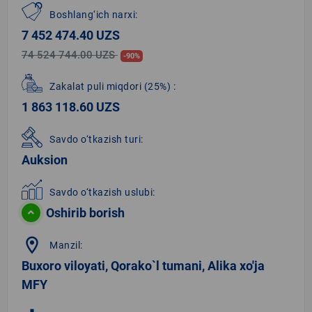
Boshlang‘ich narxi:
7 452 474.40 UZS
74 524 744.00 UZS
-90%
Zakalat puli miqdori
(25%)
:
1 863 118.60 UZS
Savdo o‘tkazish turi:
Auksion
Savdo o‘tkazish uslubi:
Oshirib borish
location_on
Manzil:
Buxoro viloyati, Qorako`l tumani, Alika xo'ja
MFY