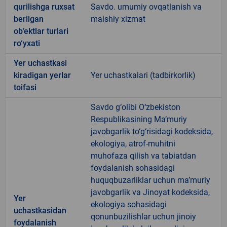
qurilishga ruxsat
Savdo. umumiy ovqatlanish va
berilgan
maishiy xizmat
ob’ektlar turlari
ro‘yxati
Yer uchastkasi
kiradigan yerlar
Yer uchastkalari (tadbirkorlik)
toifasi
Savdo g‘olibi O‘zbekiston
Respublikasining Ma’muriy
javobgarlik to‘g‘risidagi kodeksida,
ekologiya, atrof-muhitni
muhofaza qilish va tabiatdan
foydalanish sohasidagi
huquqbuzarliklar uchun ma’muriy
javobgarlik va Jinoyat kodeksida,
Yer
ekologiya sohasidagi
uchastkasidan
qonunbuzilishlar uchun jinoiy
foydalanish