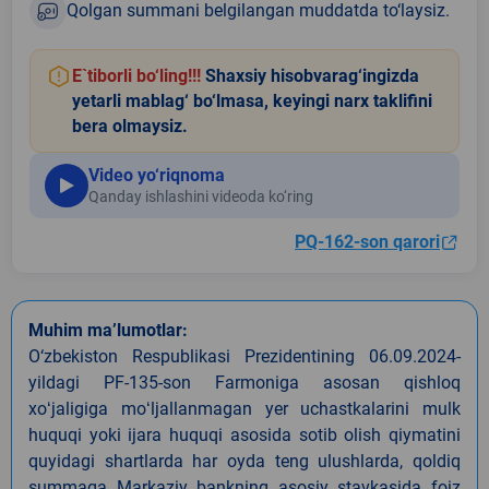
Qolgan summani belgilangan muddatda to‘laysiz.
E`tiborli bo‘ling!!!
Shaxsiy hisobvarag‘ingizda
yetarli mablag‘ bo‘lmasa, keyingi narx taklifini
bera olmaysiz.
Video yo‘riqnoma
Qanday ishlashini videoda ko‘ring
PQ-162-son qarori
Muhim ma’lumotlar:
O‘zbekiston Respublikasi Prezidentining 06.09.2024-
yildagi PF-135-son Farmoniga asosan qishloq
xoʻjaligiga moʻljallanmagan yer uchastkalarini mulk
huquqi yoki ijara huquqi asosida sotib olish qiymatini
quyidagi shartlarda har oyda teng ulushlarda, qoldiq
summaga Markaziy bankning asosiy stavkasida foiz