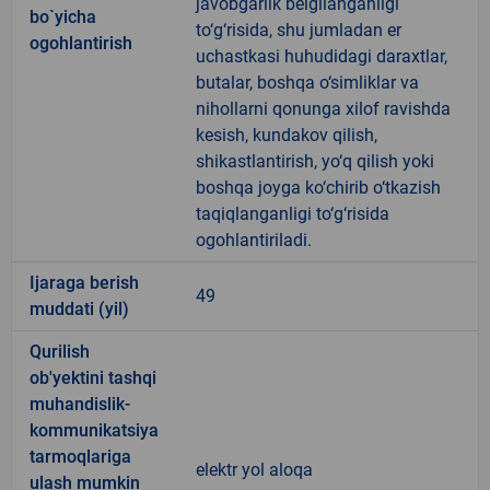
javobgarlik belgilanganligi
bo`yicha
to‘g‘risida, shu jumladan er
ogohlantirish
uchastkasi huhudidagi daraxtlar,
butalar, boshqa o‘simliklar va
nihollarni qonunga xilof ravishda
kesish, kundakov qilish,
shikastlantirish, yo‘q qilish yoki
boshqa joyga ko‘chirib o‘tkazish
taqiqlanganligi to‘g‘risida
ogohlantiriladi.
Ijaraga berish
49
muddati (yil)
Qurilish
ob'yektini tashqi
muhandislik-
kommunikatsiya
tarmoqlariga
elektr yol aloqa
ulash mumkin