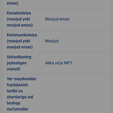
emas)
Kanalizatsiya
(mavjud yoki
Mavjud emas
mavjud emas)
Kommunikatsiya
(mavjud yoki
Mavjud
mavjud emas)
Uchastkaning
joylashgan
Alika xo'ja MFY
manzili
Yer maydonidan
foydalanish
tartibi va
-
shartlariga oid
boshqa
ma’lumotlar