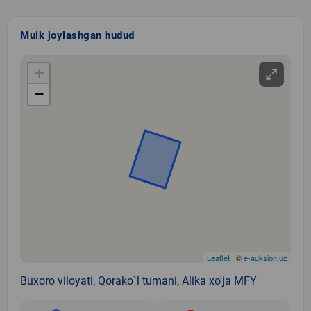
Mulk joylashgan hudud
+
−
Leaflet
| ©
e-auksion.uz
Buxoro viloyati, Qorako`l tumani, Alika xo'ja MFY