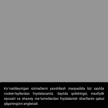
Ko`rsatilayotgan xizmatlarni yaxshilash maqsadida biz saytda
cookie-fayllardan foydalanamiz. Saytda qolishingiz, maxfiylik
siyosati va shaxsiy ma`lumotlardan foydalanish shartlarini qabul
qilganingizni anglatadi.
Copyright © 2017-2026. "Elektron onlayn-auksionlarni