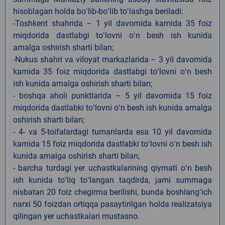
hisoblagan holda boʻlib-boʻlib toʻlashga beriladi:
-Toshkent shahrida – 1 yil davomida kamida 35 foiz
miqdorida dastlabgi toʻlovni oʻn besh ish kunida
amalga oshirish sharti bilan;
-Nukus shahri va viloyat markazlarida – 3 yil davomida
kamida 35 foiz miqdorida dastlabgi toʻlovni oʻn besh
ish kunida amalga oshirish sharti bilan;
- boshqa aholi punktlarida – 5 yil davomida 15 foiz
miqdorida dastlabki toʻlovni oʻn besh ish kunida amalga
oshirish sharti bilan;
- 4- va 5-toifalardagi tumanlarda esa 10 yil davomida
kamida 15 foiz miqdorida dastlabki toʻlovni oʻn besh ish
kunida amalga oshirish sharti bilan;
- barcha turdagi yer uchastkalarining qiymati oʻn besh
ish kunida toʻliq toʻlangan taqdirda, jami summaga
nisbatan 20 foiz chegirma berilishi, bunda boshlangʻich
narxi 50 foizdan ortiqqa pasaytirilgan holda realizatsiya
qilingan yer uchastkalari mustasno.