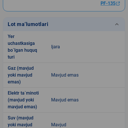
PF-135
keyboard_arrow_down
Lot ma’lumotlari
Yer
uchastkasiga
Ijara
bo`lgan huquq
turi
Gaz (mavjud
yoki mavjud
Mavjud emas
emas)
Elektr ta`minoti
(mavjud yoki
Mavjud emas
mavjud emas)
Suv (mavjud
yoki mavjud
Mavjud