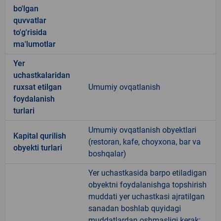
bo'lgan
quvvatlar
to'g'risida
ma'lumotlar
Yer
uchastkalaridan
ruxsat etilgan
Umumiy ovqatlanish
foydalanish
turlari
Umumiy ovqatlanish obyektlari
Kapital qurilish
(restoran, kafe, choyxona, bar va
obyekti turlari
boshqalar)
Yer uchastkasida barpo etiladigan
obyektni foydalanishga topshirish
muddati yer uchastkasi ajratilgan
sanadan boshlab quyidagi
muddatlardan oshmasligi kerak: