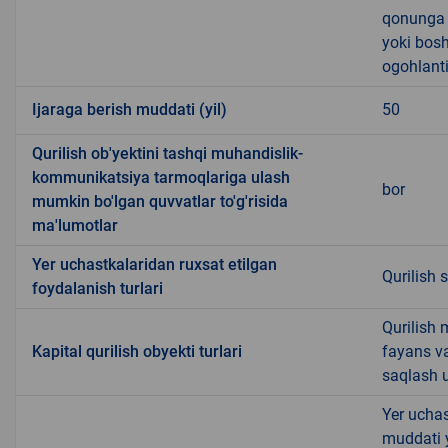
qonunga x
yoki bosh
ogohlanti
Ijaraga berish muddati (yil)
50
Qurilish ob'yektini tashqi muhandislik-
kommunikatsiya tarmoqlariga ulash
bor
mumkin bo'lgan quvvatlar to'g'risida
ma'lumotlar
Yer uchastkalaridan ruxsat etilgan
Qurilish 
foydalanish turlari
Qurilish 
Kapital qurilish obyekti turlari
fayans v
saqlash u
Yer uchas
muddati 