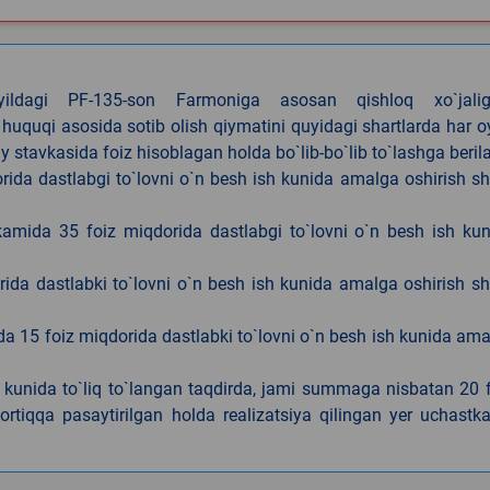
4-yildagi PF-135-son Farmoniga asosan qishloq xo`jalig
 huquqi asosida sotib olish qiymatini quyidagi shartlarda har 
tavkasida foiz hisoblagan holda bo`lib-bo`lib to`lashga berila
ida dastlabgi to`lovni o`n besh ish kunida amalga oshirish sh
kamida 35 foiz miqdorida dastlabgi to`lovni o`n besh ish ku
rida dastlabki to`lovni o`n besh ish kunida amalga oshirish sh
da 15 foiz miqdorida dastlabki to`lovni o`n besh ish kunida am
h kunida to`liq to`langan taqdirda, jami summaga nisbatan 20 
rtiqqa pasaytirilgan holda realizatsiya qilingan yer uchastka