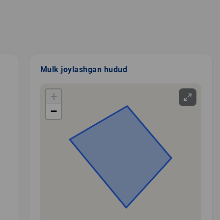
Mulk joylashgan hudud
+
−