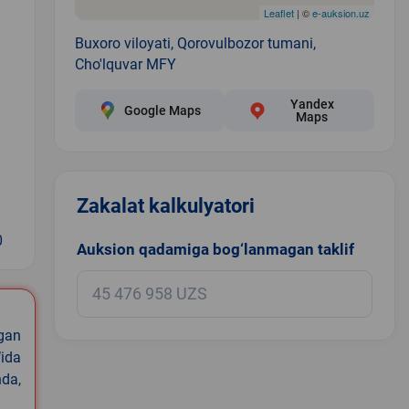
Leaflet
| ©
e-auksion.uz
Buxoro viloyati, Qorovulbozor tumani,
Cho'lquvar MFY
Yandex
Google Maps
Maps
Zakalat kalkulyatori
0
Auksion qadamiga bog‘lanmagan taklif
igan
ida
nda,