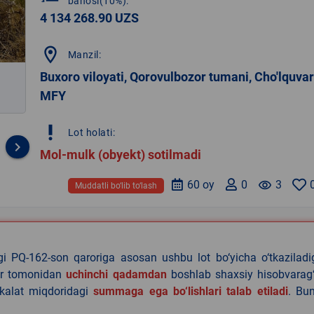
bahosi(10%):
4 134 268.90 UZS
location_on
Manzil:
Buxoro viloyati, Qorovulbozor tumani, Cho'lquvar
MFY
priority_high
Lot holati:
keyboard_arrow_right
Mol-mulk (obyekt) sotilmadi
60 oy
0
remove_red_eye
3
Muddatli bo‘lib to‘lash
agi PQ-162-son qaroriga asosan ushbu lot bo‘yicha o‘tkazilad
lar tomonidan
uchinchi qadamdan
boshlab shaxsiy hisobvarag‘
akalat miqdoridagi
summaga ega bo‘lishlari talab etiladi
. Bu