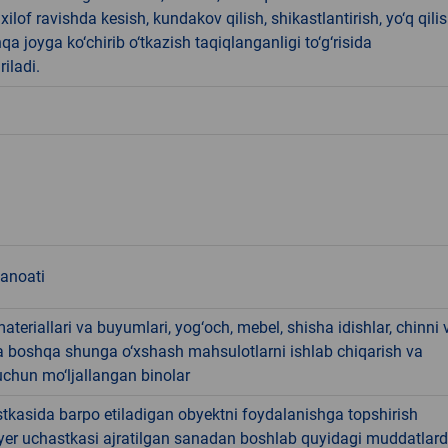
ilof ravishda kesish, kundakov qilish, shikastlantirish, yo‘q qili
qa joyga ko‘chirib o‘tkazish taqiqlanganligi to‘g‘risida
riladi.
sanoati
materiallari va buyumlari, yog‘och, mebel, shisha idishlar, chinni 
a boshqa shunga o‘xshash mahsulotlarni ishlab chiqarish va
chun mo‘ljallangan binolar
tkasida barpo etiladigan obyektni foydalanishga topshirish
yer uchastkasi ajratilgan sanadan boshlab quyidagi muddatlar