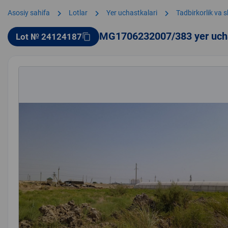
chevron_right
chevron_right
chevron_right
Asosiy sahifa
Lotlar
Yer uchastkalari
Tadbirkorlik va 
MG1706232007/383 yer uch
Lot № 24124187
content_copy