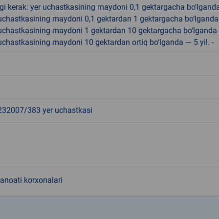
gi kerak: yer uchastkasining maydoni 0,1 gektargacha bo‘lgand
r uchastkasining maydoni 0,1 gektardan 1 gektargacha bo‘lgand
r uchastkasining maydoni 1 gektardan 10 gektargacha bo‘lganda
r uchastkasining maydoni 10 gektardan ortiq bo‘lganda — 5 yil. -
2007/383 yer uchastkasi
sanoati korxonalari
k