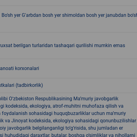
 Bo'sh yer G'arbdan bosh yer shimoldan bosh yer janubdan bo's
 ruxsat berilgan turlaridan tashaqari qurilishi mumkin emas
sanoati korxonalari
tkalari (tadbirkorlik)
libi O‘zbekiston Respublikasining Ma’muriy javobgarlik
dagi kodeksida, ekologiya, atrof-muhitni muhofaza qilish va
n foydalanish sohasidagi huquqbuzarliklar uchun ma’muriy
ik va Jinoyat kodeksida, ekologiya sohasidagi qonunbuzilishlar
oiy javobgarlik belgilanganligi to‘g‘risida, shu jumladan er
i huhudidagi daraxtlar, butalar, boshqa o‘simliklar va nihollarni