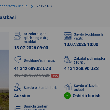
chevron_right
shaharsozlik uchun
24124187
astkasi
Arizalarni qabul
Savdo boshlanish
qilishning oxirgi
vaqti:
muddati:
13.07.2026 10:00
13.07.2026 09:00
Zakalat puli miqdori
Boshlang‘ich narxi:
(10%)
:
41 342 689.02 UZS
4 134 268.90 UZS
413 426 890.16 UZS
-90%
Savdo o‘tkazish
Savdo o‘tkazish turi:
uslubi:
Auksion
Oshirib borish
Birinchi qadam
format_list_numbered