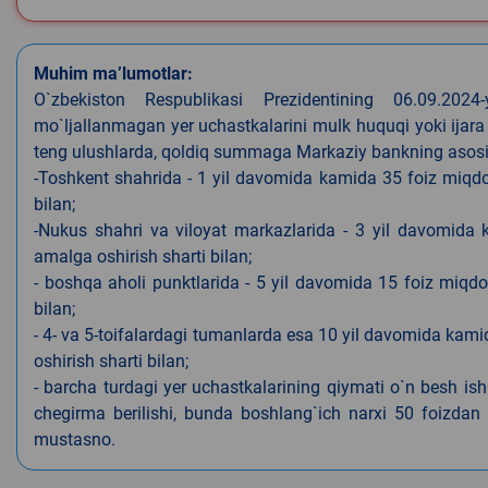
Muhim ma’lumotlar:
O`zbekiston Respublikasi Prezidentining 06.09.202
mo`ljallanmagan yer uchastkalarini mulk huquqi yoki ijara
teng ulushlarda, qoldiq summaga Markaziy bankning asosiy s
-Toshkent shahrida - 1 yil davomida kamida 35 foiz miqdor
bilan;
-Nukus shahri va viloyat markazlarida - 3 yil davomida 
amalga oshirish sharti bilan;
- boshqa aholi punktlarida - 5 yil davomida 15 foiz miqdo
bilan;
- 4- va 5-toifalardagi tumanlarda esa 10 yil davomida kami
oshirish sharti bilan;
- barcha turdagi yer uchastkalarining qiymati o`n besh is
chegirma berilishi, bunda boshlang`ich narxi 50 foizdan o
mustasno.