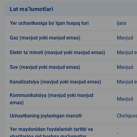
Lot ma’lumotlari
Yer uchastkasiga bo`lgan huquq turi
Ijara
Gaz (mavjud yoki mavjud emas)
Mavjud
Elektr ta`minoti (mavjud yoki mavjud emas)
Mavjud 
Suv (mavjud yoki mavjud emas)
Mavjud
Kanalizatsiya (mavjud yoki mavjud emas)
Mavjud 
Kommunikatsiya (mavjud yoki mavjud
Mavjud
emas)
Uchastkaning joylashgan manzili
Cho'lquv
Yer maydonidan foydalanish tartibi va
-
shartlariga oid boshqa ma’lumotlar