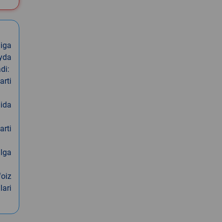
iga
oyda
di:
arti
nida
arti
alga
foiz
lari