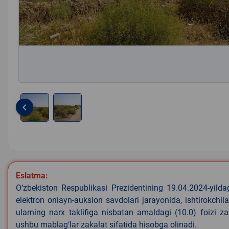
keyboard_arrow_left
Item
1
of
2
Eslatma:
O‘zbekiston Respublikasi Prezidentining 19.04.2024-yild
elektron onlayn-auksion savdolari jarayonida, ishtirokchi
ularning narx taklifiga nisbatan amaldagi (10.0) foizi z
ushbu mablag‘lar zakalat sifatida hisobga olinadi.