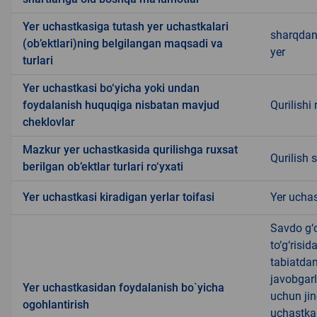
Yer uchastkasiga tutash yer uchastkalari
sharqdan
(ob’ektlari)ning belgilangan maqsadi va
yer
turlari
Yer uchastkasi bo‘yicha yoki undan
foydalanish huquqiga nisbatan mavjud
Qurilishi
cheklovlar
Mazkur yer uchastkasida qurilishga ruxsat
Qurilish 
berilgan ob’ektlar turlari ro‘yxati
Yer uchastkasi kiradigan yerlar toifasi
Yer uchas
Savdo g‘o
to‘g‘risi
tabiatda
javobgarl
Yer uchastkasidan foydalanish bo`yicha
uchun jin
ogohlantirish
uchastkas