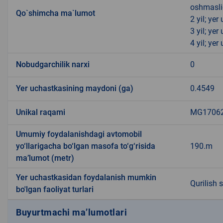
oshmasli
Qo`shimcha ma`lumot
2 yil; ye
3 yil; ye
4 yil; ye
Nobudgarchilik narxi
0
Yer uchastkasining maydoni (ga)
0.4549
Unikal raqami
MG170623
Umumiy foydalanishdagi avtomobil
yo‘llarigacha bo‘lgan masofa to‘g‘risida
190.m
ma’lumot (metr)
Yer uchastkasidan foydalanish mumkin
Qurilish 
bo'lgan faoliyat turlari
Buyurtmachi ma’lumotlari