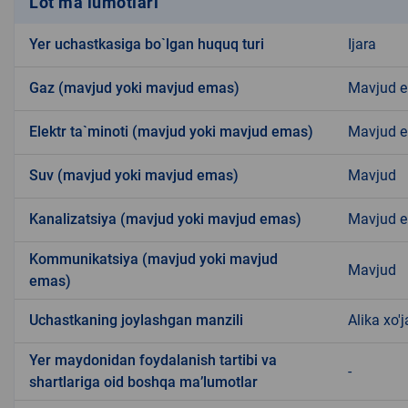
Lot ma’lumotlari
Yer uchastkasiga bo`lgan huquq turi
Ijara
Gaz (mavjud yoki mavjud emas)
Mavjud 
Elektr ta`minoti (mavjud yoki mavjud emas)
Mavjud 
Suv (mavjud yoki mavjud emas)
Mavjud
Kanalizatsiya (mavjud yoki mavjud emas)
Mavjud 
Kommunikatsiya (mavjud yoki mavjud
Mavjud
emas)
Uchastkaning joylashgan manzili
Alika xo'
Yer maydonidan foydalanish tartibi va
-
shartlariga oid boshqa ma’lumotlar