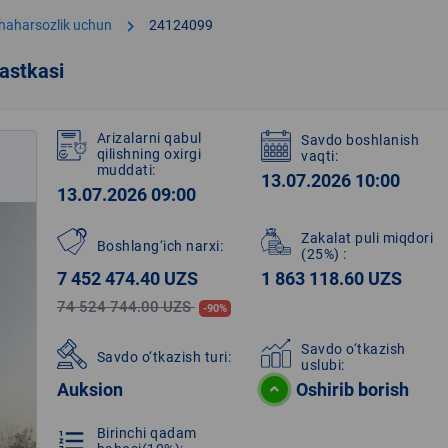
chevron_right
shaharsozlik uchun
24124099
astkasi
Arizalarni qabul
Savdo boshlanish
qilishning oxirgi
vaqti:
muddati:
13.07.2026 10:00
13.07.2026 09:00
Zakalat puli miqdori
Boshlang‘ich narxi:
(25%)
:
7 452 474.40 UZS
1 863 118.60 UZS
74 524 744.00 UZS
-90%
Savdo o‘tkazish
Savdo o‘tkazish turi:
uslubi:
Auksion
Oshirib borish
Birinchi qadam
format_list_numbered