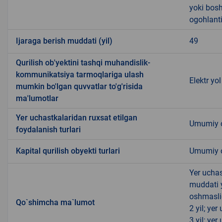
yoki bosh
ogohlanti
Ijaraga berish muddati (yil)
49
Qurilish ob'yektini tashqi muhandislik-
kommunikatsiya tarmoqlariga ulash
Elektr yo
mumkin bo'lgan quvvatlar to'g'risida
ma'lumotlar
Yer uchastkalaridan ruxsat etilgan
Umumiy o
foydalanish turlari
Kapital qurilish obyekti turlari
Umumiy ov
Yer uchas
muddati 
oshmasli
Qo`shimcha ma`lumot
2 yil; ye
3 yil; ye