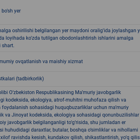
bo'sh yer
alga oshirilishi belgilangan yer maydoni oralig'ida joylashgan y
 loyihada ko'zda tutilgan obodonlashtirish ishlarini amalga
i shart.
mumiy ovqatlanish va maishiy xizmat
tkalari (tadbirkorlik)
libi O‘zbekiston Respublikasining Ma’muriy javobgarlik
dagi kodeksida, ekologiya, atrof-muhitni muhofaza qilish va
n foydalanish sohasidagi huquqbuzarliklar uchun ma’muriy
ik va Jinoyat kodeksida, ekologiya sohasidagi qonunbuzilishlar
oiy javobgarlik belgilanganligi to‘g‘risida, shu jumladan er
i huhudidagi daraxtlar, butalar, boshqa o‘simliklar va nihollarni
ilof ravishda kesish, kundakov qilish, shikastlantirish, yo‘q qili