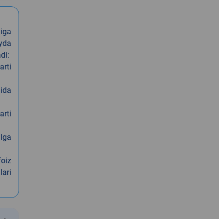
iga
oyda
di:
arti
nida
arti
alga
foiz
lari