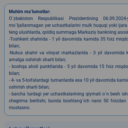
Muhim ma’lumotlar:
O`zbekiston Respublikasi Prezidentining 06.09.202
mo`ljallanmagan yer uchastkalarini mulk huquqi yoki ijara
teng ulushlarda, qoldiq summaga Markaziy bankning asosiy s
-Toshkent shahrida - 1 yil davomida kamida 35 foiz miqdor
bilan;
-Nukus shahri va viloyat markazlarida - 3 yil davomida 
amalga oshirish sharti bilan;
- boshqa aholi punktlarida - 5 yil davomida 15 foiz miqdo
bilan;
- 4- va 5-toifalardagi tumanlarda esa 10 yil davomida kami
oshirish sharti bilan;
- barcha turdagi yer uchastkalarining qiymati o`n besh is
chegirma berilishi, bunda boshlang`ich narxi 50 foizdan o
mustasno.