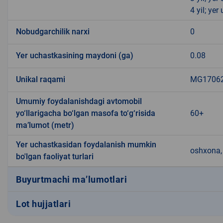
4 yil; ye
Nobudgarchilik narxi
0
Yer uchastkasining maydoni (ga)
0.08
Unikal raqami
MG170623
Umumiy foydalanishdagi avtomobil
yo‘llarigacha bo‘lgan masofa to‘g‘risida
60+
ma’lumot (metr)
Yer uchastkasidan foydalanish mumkin
oshxona, 
bo'lgan faoliyat turlari
Buyurtmachi ma’lumotlari
Lot hujjatlari