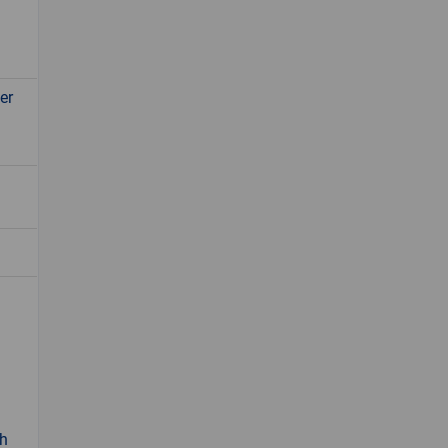
er
sh