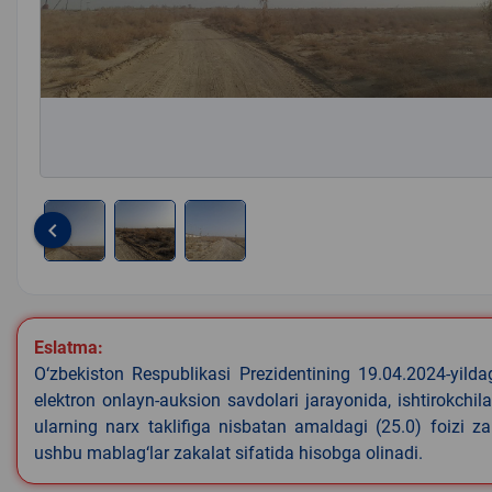
keyboard_arrow_left
Item
1
of
3
Eslatma:
O‘zbekiston Respublikasi Prezidentining 19.04.2024-yild
elektron onlayn-auksion savdolari jarayonida, ishtirokchi
ularning narx taklifiga nisbatan amaldagi (25.0) foizi z
ushbu mablag‘lar zakalat sifatida hisobga olinadi.