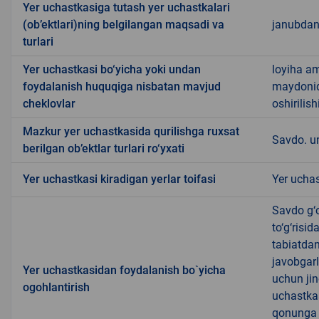
Yer uchastkasiga tutash yer uchastkalari
(ob’ektlari)ning belgilangan maqsadi va
janubdan 
turlari
Yer uchastkasi bo‘yicha yoki undan
loyiha am
foydalanish huquqiga nisbatan mavjud
maydonida
cheklovlar
oshirilish
Mazkur yer uchastkasida qurilishga ruxsat
Savdo. u
berilgan ob’ektlar turlari ro‘yxati
Yer uchastkasi kiradigan yerlar toifasi
Yer uchas
Savdo g‘o
to‘g‘risi
tabiatda
javobgarl
Yer uchastkasidan foydalanish bo`yicha
uchun jin
ogohlantirish
uchastkas
qonunga x