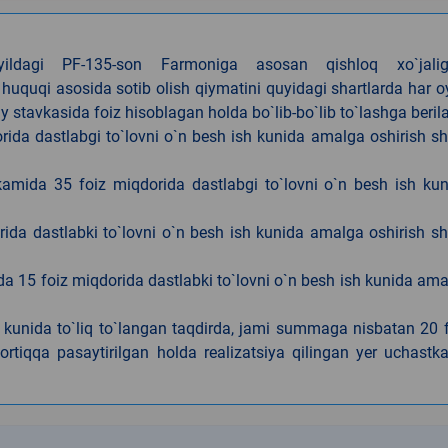
4-yildagi PF-135-son Farmoniga asosan qishloq xo`jalig
 huquqi asosida sotib olish qiymatini quyidagi shartlarda har 
tavkasida foiz hisoblagan holda bo`lib-bo`lib to`lashga berila
ida dastlabgi to`lovni o`n besh ish kunida amalga oshirish sh
kamida 35 foiz miqdorida dastlabgi to`lovni o`n besh ish ku
rida dastlabki to`lovni o`n besh ish kunida amalga oshirish sh
da 15 foiz miqdorida dastlabki to`lovni o`n besh ish kunida am
h kunida to`liq to`langan taqdirda, jami summaga nisbatan 20 
rtiqqa pasaytirilgan holda realizatsiya qilingan yer uchastka