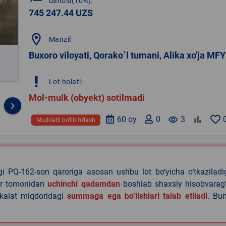
bahosi(10%):
745 247.44 UZS
location_on
Manzil:
Buxoro viloyati, Qorako`l tumani, Alika xo'ja MFY
priority_high
Lot holati:
Mol-mulk (obyekt) sotilmadi
keyboard_arrow_right
60 oy
0
remove_red_eye
3
Muddatli bo‘lib to‘lash
agi PQ-162-son qaroriga asosan ushbu lot bo‘yicha o‘tkazilad
lar tomonidan
uchinchi qadamdan
boshlab shaxsiy hisobvarag‘
akalat miqdoridagi
summaga ega bo‘lishlari talab etiladi
. Bu