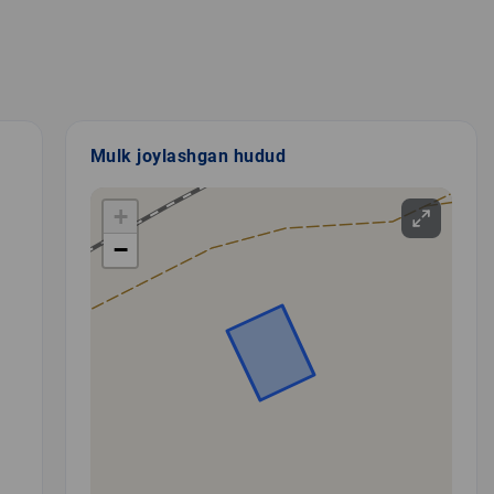
Mulk joylashgan hudud
+
−