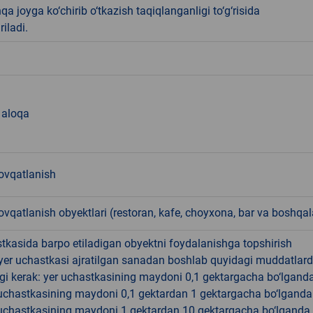
qa joyga ko‘chirib o‘tkazish taqiqlanganligi to‘g‘risida
riladi.
l aloqa
vqatlanish
qatlanish obyektlari (restoran, kafe, choyxona, bar va boshqal
tkasida barpo etiladigan obyektni foydalanishga topshirish
yer uchastkasi ajratilgan sanadan boshlab quyidagi muddatlar
gi kerak: yer uchastkasining maydoni 0,1 gektargacha bo‘lgand
r uchastkasining maydoni 0,1 gektardan 1 gektargacha bo‘lgand
r uchastkasining maydoni 1 gektardan 10 gektargacha bo‘lganda