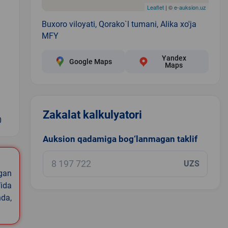
Leaflet
| ©
e-auksion.uz
Buxoro viloyati, Qorako`l tumani, Alika xo'ja
MFY
Yandex
Google Maps
Maps
Zakalat kalkulyatori
0
Auksion qadamiga bog‘lanmagan taklif
UZS
igan
ida
nda,