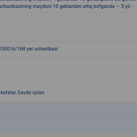
r uchastkasining maydoni 10 gektardan ortiq bo‘lganda — 5 yil. -
0016/168 yer uchastkasi
kafelar, Savdo uylari
k
k