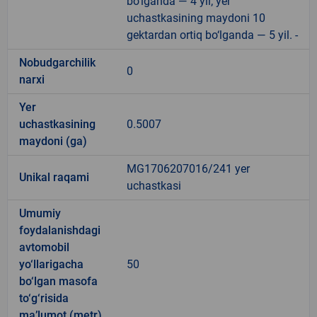
bo‘lganda — 4 yil; yer
uchastkasining maydoni 10
gektardan ortiq bo‘lganda — 5 yil. -
Nobudgarchilik
0
narxi
Yer
uchastkasining
0.5007
maydoni (ga)
MG1706207016/241 yer
Unikal raqami
uchastkasi
Umumiy
foydalanishdagi
avtomobil
yo‘llarigacha
50
bo‘lgan masofa
to‘g‘risida
ma’lumot (metr)