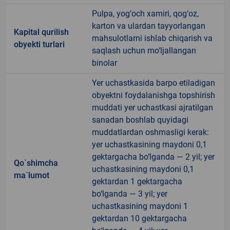
Pulpa, yog‘och xamiri, qog‘oz,
karton va ulardan tayyorlangan
Kapital qurilish
mahsulotlarni ishlab chiqarish va
obyekti turlari
saqlash uchun mo‘ljallangan
binolar
Yer uchastkasida barpo etiladigan
obyektni foydalanishga topshirish
muddati yer uchastkasi ajratilgan
sanadan boshlab quyidagi
muddatlardan oshmasligi kerak:
yer uchastkasining maydoni 0,1
gektargacha bo‘lganda — 2 yil; yer
Qo`shimcha
uchastkasining maydoni 0,1
ma`lumot
gektardan 1 gektargacha
bo‘lganda — 3 yil; yer
uchastkasining maydoni 1
gektardan 10 gektargacha