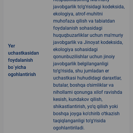
javobgarlik to‘g‘risidagi kodeksida,
ekologiya, atrof-muhitni
muhofaza qilish va tabiatdan
foydalanish sohasidagi
huquqbuzarliklar uchun ma’muriy
javobgarlik va Jinoyat kodeksida,
Yer
ekologiya sohasidagi
uchastkasidan
qonunbuzilishlar uchun jinoiy
foydalanish
javobgarlik belgilanganligi
bo`yicha
to‘g‘risida, shu jumladan er
ogohlantirish
uchastkasi huhudidagi daraxtlar,
butalar, boshqa o‘simliklar va
nihollarni qonunga xilof ravishda
kesish, kundakov qilish,
shikastlantirish, yo‘q qilish yoki
boshqa joyga ko‘chirib o‘tkazish
taqiqlanganligi to‘g‘risida
ogohlantiriladi.