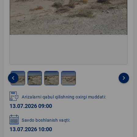
keyboard_arrow_left
keyboard_arrow_right
Item
1
Arizalarni qabul qilishning oxirgi muddati:
of
13.07.2026 09:00
4
Savdo boshlanish vaqti:
13.07.2026 10:00