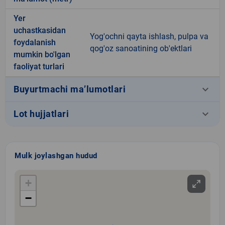
Yer
uchastkasidan
Yog'ochni qayta ishlash, pulpa va
foydalanish
qog'oz sanoatining ob'ektlari
mumkin bo'lgan
faoliyat turlari
keyboard_arrow_down
Buyurtmachi ma’lumotlari
keyboard_arrow_down
Lot hujjatlari
Mulk joylashgan hudud
+
−