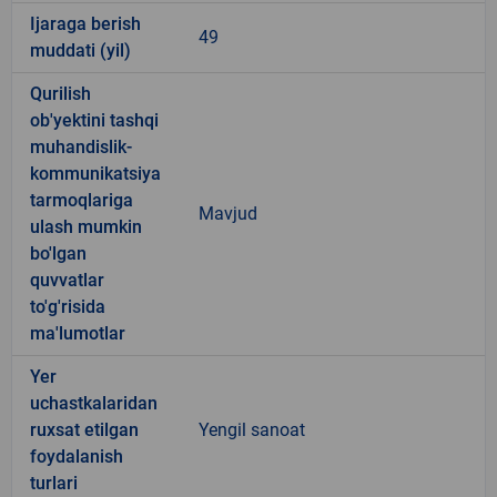
Ijaraga berish
49
muddati (yil)
Qurilish
ob'yektini tashqi
muhandislik-
kommunikatsiya
tarmoqlariga
Mavjud
ulash mumkin
bo'lgan
quvvatlar
to'g'risida
ma'lumotlar
Yer
uchastkalaridan
ruxsat etilgan
Yengil sanoat
foydalanish
turlari