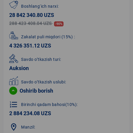
Boshlang‘ich narxi:
28 842 340.80 UZS
288 423 408.04 UZS
-90%
Zakalat puli miqdori
(15%)
:
4 326 351.12 UZS
Savdo o‘tkazish turi:
Auksion
Savdo o‘tkazish uslubi:
Oshirib borish
format_list_numbered
Birinchi qadam bahosi(10%):
2 884 234.08 UZS
location_on
Manzil: