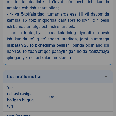
miqdorida dastlabki to`lovni o`n besh ish kunida
amalga oshirish sharti bilan;
- 4- va 5-toifalardagi tumanlarda esa 10 yil davomida
kamida 15 foiz miqdorida dastlabki to`lovni o`n besh
ish kunida amalga oshirish sharti bilan;
- barcha turdagi yer uchastkalarining qiymati o`n besh
ish kunida to`liq to`langan taqdirda, jami summaga
nisbatan 20 foiz chegirma berilishi, bunda boshlang`ich
narxi 50 foizdan ortiqqa pasaytirilgan holda realizatsiya
qilingan yer uchastkalari mustasno.
keyboard_arrow_down
Lot ma’lumotlari
Yer
uchastkasiga
Ijara
bo`lgan huquq
turi