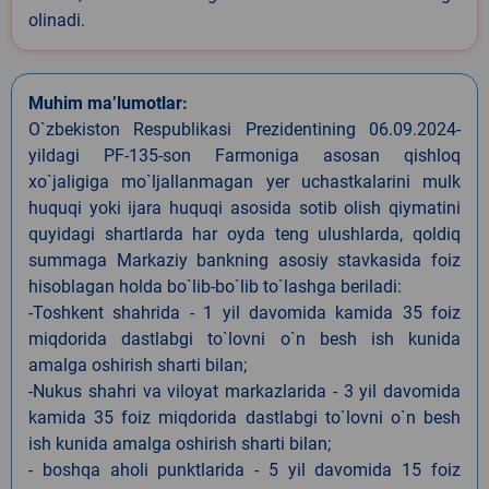
olinadi.
Muhim ma’lumotlar:
O`zbekiston Respublikasi Prezidentining 06.09.2024-
yildagi PF-135-son Farmoniga asosan qishloq
xo`jaligiga mo`ljallanmagan yer uchastkalarini mulk
huquqi yoki ijara huquqi asosida sotib olish qiymatini
quyidagi shartlarda har oyda teng ulushlarda, qoldiq
summaga Markaziy bankning asosiy stavkasida foiz
hisoblagan holda bo`lib-bo`lib to`lashga beriladi:
-Toshkent shahrida - 1 yil davomida kamida 35 foiz
miqdorida dastlabgi to`lovni o`n besh ish kunida
amalga oshirish sharti bilan;
-Nukus shahri va viloyat markazlarida - 3 yil davomida
kamida 35 foiz miqdorida dastlabgi to`lovni o`n besh
ish kunida amalga oshirish sharti bilan;
- boshqa aholi punktlarida - 5 yil davomida 15 foiz