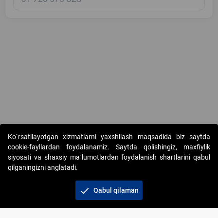
Copyright © 2017-2026. "Elektron onlayn-auksionlarni tashkil etish"
Ko`rsatilayotgan xizmatlarni yaxshilash maqsadida biz saytda
AJ. Barcha huquqlar himoyalangan
cookie-fayllardan foydalanamiz. Saytda qolishingiz, maxfiylik
siyosati va shaxsiy ma`lumotlardan foydalanish shartlarini qabul
qilganingizni anglatadi.
check
Qabul qilaman
+998 71 202-21-11