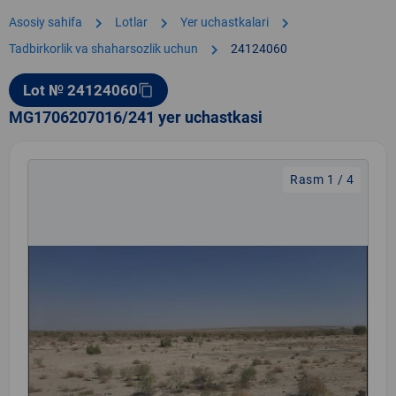
chevron_right
chevron_right
chevron_right
Asosiy sahifa
Lotlar
Yer uchastkalari
chevron_right
Tadbirkorlik va shaharsozlik uchun
24124060
Lot № 24124060
content_copy
MG1706207016/241 yer uchastkasi
Rasm 1 / 4