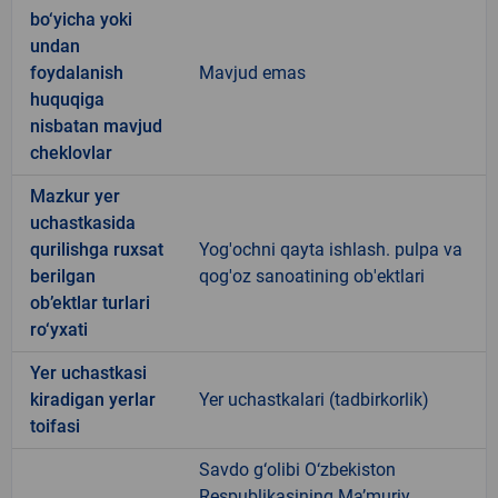
bo‘yicha yoki
undan
foydalanish
Mavjud emas
huquqiga
nisbatan mavjud
cheklovlar
Mazkur yer
uchastkasida
qurilishga ruxsat
Yog'ochni qayta ishlash. pulpa va
berilgan
qog'oz sanoatining ob'ektlari
ob’ektlar turlari
ro‘yxati
Yer uchastkasi
kiradigan yerlar
Yer uchastkalari (tadbirkorlik)
toifasi
Savdo g‘olibi O‘zbekiston
Respublikasining Ma’muriy