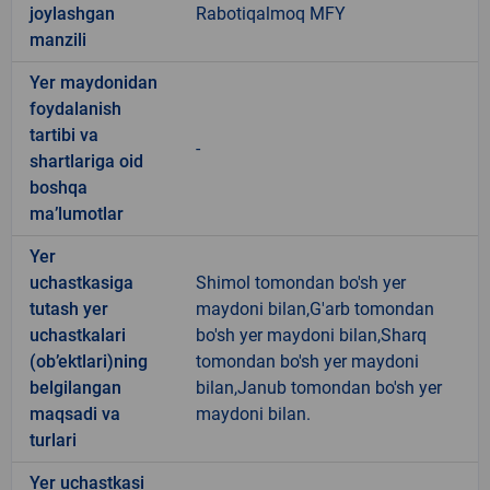
joylashgan
Rabotiqalmoq MFY
manzili
Yer maydonidan
foydalanish
tartibi va
-
shartlariga oid
boshqa
ma’lumotlar
Yer
uchastkasiga
Shimol tomondan bo'sh yer
tutash yer
maydoni bilan,G'arb tomondan
uchastkalari
bo'sh yer maydoni bilan,Sharq
(ob’ektlari)ning
tomondan bo'sh yer maydoni
belgilangan
bilan,Janub tomondan bo'sh yer
maqsadi va
maydoni bilan.
turlari
Yer uchastkasi