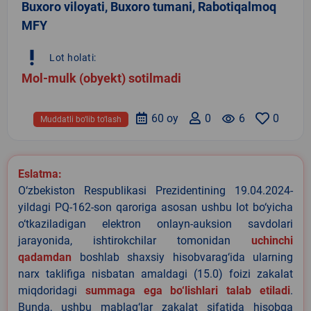
Buxoro viloyati, Buxoro tumani, Rabotiqalmoq
MFY
priority_high
Lot holati:
Mol-mulk (obyekt) sotilmadi
60 oy
0
remove_red_eye
6
0
Muddatli bo‘lib to‘lash
Eslatma:
O‘zbekiston Respublikasi Prezidentining 19.04.2024-
yildagi PQ-162-son qaroriga asosan ushbu lot bo‘yicha
o‘tkaziladigan elektron onlayn-auksion savdolari
jarayonida, ishtirokchilar tomonidan
uchinchi
qadamdan
boshlab shaxsiy hisobvarag‘ida ularning
narx taklifiga nisbatan amaldagi (15.0) foizi zakalat
miqdoridagi
summaga ega bo‘lishlari talab etiladi
.
Bunda, ushbu mablag‘lar zakalat sifatida hisobga