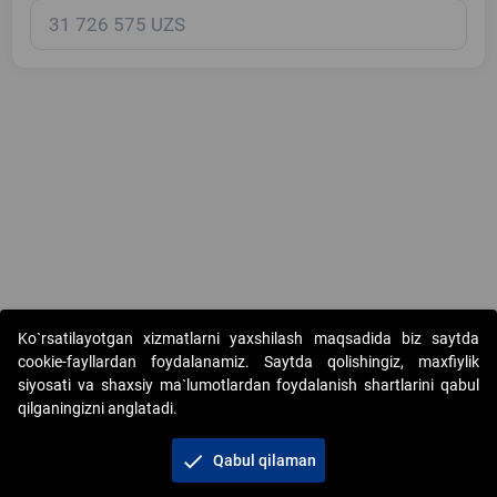
Copyright © 2017-2026. "Elektron onlayn-auksionlarni tashkil etish"
Ko`rsatilayotgan xizmatlarni yaxshilash maqsadida biz saytda
AJ. Barcha huquqlar himoyalangan
cookie-fayllardan foydalanamiz. Saytda qolishingiz, maxfiylik
siyosati va shaxsiy ma`lumotlardan foydalanish shartlarini qabul
qilganingizni anglatadi.
check
Qabul qilaman
+998 71 202-21-11