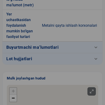
ma’lumot (metr)
Yer
uchastkasidan
foydalanish
Metalni qayta ishlash korxonalari
mumkin bo'lgan
faoliyat turlari
keyboard_arrow_down
Buyurtmachi ma’lumotlari
keyboard_arrow_down
Lot hujjatlari
Mulk joylashgan hudud
+
−