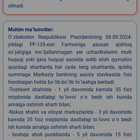
olinadi.
Muhim ma’lumotlar:
O`zbekiston Respublikasi Prezidentining 06.09.2024-
yildagi PF-135-son Farmoniga asosan qishloq
xo`jaligiga mo`ljallanmagan yer uchastkalarini mulk
huquqi yoki ijara huquqi asosida sotib olish qiymatini
quyidagi shartlarda har oyda teng ulushlarda, qoldiq
summaga Markaziy bankning asosiy stavkasida foiz
hisoblagan holda bo`lib-bo`lib to`lashga beriladi:
-Toshkent shahrida - 1 yil davomida kamida 35 foiz
miqdorida dastlabgi to`lovni o`n besh ish kunida
amalga oshirish sharti bilan;
-Nukus shahri va viloyat markazlarida - 3 yil davomida
kamida 35 foiz miqdorida dastlabgi to`lovni o`n besh
ish kunida amalga oshirish sharti bilan;
- boshqa aholi punktlarida - 5 yil davomida 15 foiz