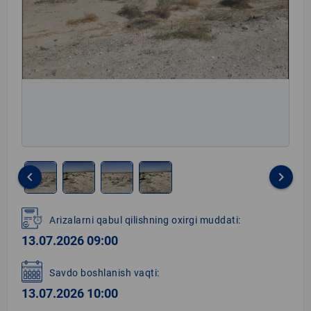
keyboard_arrow_left
keyboard_arrow_right
Item
1
Arizalarni qabul qilishning oxirgi muddati:
of
13.07.2026 09:00
4
Savdo boshlanish vaqti:
13.07.2026 10:00