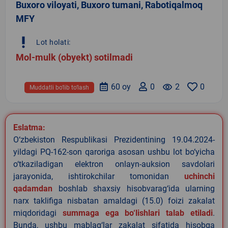
Buxoro viloyati, Buxoro tumani, Rabotiqalmoq
MFY
priority_high
Lot holati:
Mol-mulk (obyekt) sotilmadi
60 oy
0
remove_red_eye
2
0
Muddatli bo‘lib to‘lash
Eslatma:
O‘zbekiston Respublikasi Prezidentining 19.04.2024-
yildagi PQ-162-son qaroriga asosan ushbu lot bo‘yicha
o‘tkaziladigan elektron onlayn-auksion savdolari
jarayonida, ishtirokchilar tomonidan
uchinchi
qadamdan
boshlab shaxsiy hisobvarag‘ida ularning
narx taklifiga nisbatan amaldagi (15.0) foizi zakalat
miqdoridagi
summaga ega bo‘lishlari talab etiladi
.
Bunda, ushbu mablag‘lar zakalat sifatida hisobga