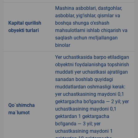
Mashina asboblari, dastgohlar,
asboblar, yig‘ishlar, qismlar va
Kapital qurilish
boshqa shunga o‘xshash
obyekti turlari
mahsulotlarni ishlab chiqarish va
saqlash uchun mo‘ljallangan
binolar
Yer uchastkasida barpo etiladigan
obyektni foydalanishga topshirish
muddati yer uchastkasi ajratilgan
sanadan boshlab quyidagi
muddatlardan oshmasligi kerak:
yer uchastkasining maydoni 0,1
gektargacha bo‘lganda — 2 yil; yer
Qo`shimcha
uchastkasining maydoni 0,1
ma`lumot
gektardan 1 gektargacha
bo‘lganda — 3 yil; yer
uchastkasining maydoni 1