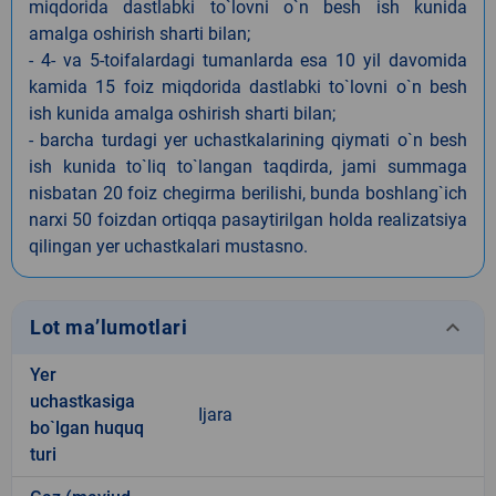
miqdorida dastlabki to`lovni o`n besh ish kunida
amalga oshirish sharti bilan;
- 4- va 5-toifalardagi tumanlarda esa 10 yil davomida
kamida 15 foiz miqdorida dastlabki to`lovni o`n besh
ish kunida amalga oshirish sharti bilan;
- barcha turdagi yer uchastkalarining qiymati o`n besh
ish kunida to`liq to`langan taqdirda, jami summaga
nisbatan 20 foiz chegirma berilishi, bunda boshlang`ich
narxi 50 foizdan ortiqqa pasaytirilgan holda realizatsiya
qilingan yer uchastkalari mustasno.
keyboard_arrow_down
Lot ma’lumotlari
Yer
uchastkasiga
Ijara
bo`lgan huquq
turi