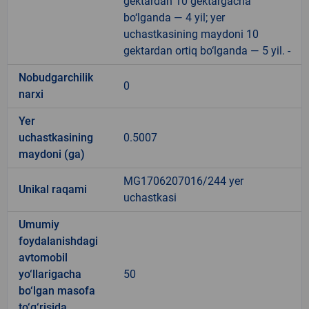
gektardan 10 gektargacha
bo‘lganda — 4 yil; yer
uchastkasining maydoni 10
gektardan ortiq bo‘lganda — 5 yil. -
Nobudgarchilik
0
narxi
Yer
uchastkasining
0.5007
maydoni (ga)
MG1706207016/244 yer
Unikal raqami
uchastkasi
Umumiy
foydalanishdagi
avtomobil
yo‘llarigacha
50
bo‘lgan masofa
to‘g‘risida