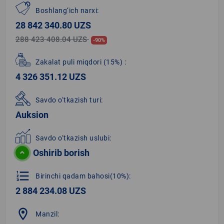
Boshlang‘ich narxi:
28 842 340.80 UZS
288 423 408.04 UZS
-90%
Zakalat puli miqdori
(15%)
:
4 326 351.12 UZS
Savdo o‘tkazish turi:
Auksion
Savdo o‘tkazish uslubi:
Oshirib borish
format_list_numbered
Birinchi qadam bahosi(10%):
2 884 234.08 UZS
location_on
Manzil: