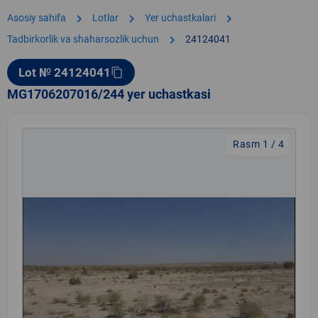
chevron_right
chevron_right
chevron_right
Asosiy sahifa
Lotlar
Yer uchastkalari
chevron_right
Tadbirkorlik va shaharsozlik uchun
24124041
Lot № 24124041
content_copy
MG1706207016/244 yer uchastkasi
Rasm 1 / 4