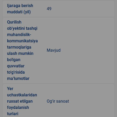
Ijaraga berish
49
muddati (yil)
Qurilish
ob'yektini tashqi
muhandislik-
kommunikatsiya
tarmoqlariga
Mavjud
ulash mumkin
bo'lgan
quvvatlar
to'g'risida
ma'lumotlar
Yer
uchastkalaridan
ruxsat etilgan
Og'ir sanoat
foydalanish
turlari