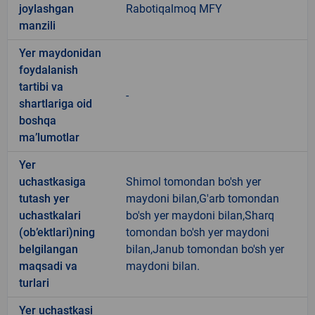
joylashgan
Rabotiqalmoq MFY
manzili
Yer maydonidan
foydalanish
tartibi va
-
shartlariga oid
boshqa
ma’lumotlar
Yer
uchastkasiga
Shimol tomondan bo'sh yer
tutash yer
maydoni bilan,G'arb tomondan
uchastkalari
bo'sh yer maydoni bilan,Sharq
(ob’ektlari)ning
tomondan bo'sh yer maydoni
belgilangan
bilan,Janub tomondan bo'sh yer
maqsadi va
maydoni bilan.
turlari
Yer uchastkasi