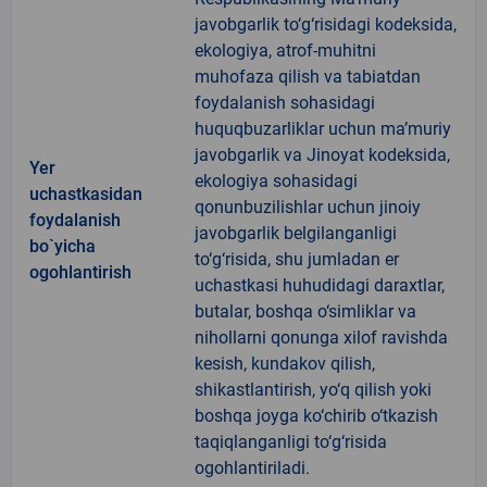
javobgarlik to‘g‘risidagi kodeksida,
ekologiya, atrof-muhitni
muhofaza qilish va tabiatdan
foydalanish sohasidagi
huquqbuzarliklar uchun ma’muriy
javobgarlik va Jinoyat kodeksida,
Yer
ekologiya sohasidagi
uchastkasidan
qonunbuzilishlar uchun jinoiy
foydalanish
javobgarlik belgilanganligi
bo`yicha
to‘g‘risida, shu jumladan er
ogohlantirish
uchastkasi huhudidagi daraxtlar,
butalar, boshqa o‘simliklar va
nihollarni qonunga xilof ravishda
kesish, kundakov qilish,
shikastlantirish, yo‘q qilish yoki
boshqa joyga ko‘chirib o‘tkazish
taqiqlanganligi to‘g‘risida
ogohlantiriladi.