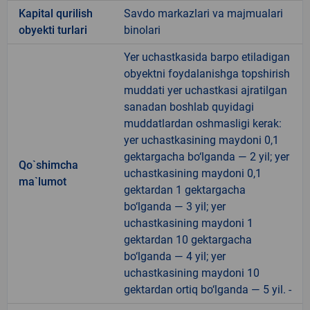
Kapital qurilish
Savdo markazlari va majmualari
obyekti turlari
binolari
Yer uchastkasida barpo etiladigan
obyektni foydalanishga topshirish
muddati yer uchastkasi ajratilgan
sanadan boshlab quyidagi
muddatlardan oshmasligi kerak:
yer uchastkasining maydoni 0,1
gektargacha bo‘lganda — 2 yil; yer
Qo`shimcha
uchastkasining maydoni 0,1
ma`lumot
gektardan 1 gektargacha
bo‘lganda — 3 yil; yer
uchastkasining maydoni 1
gektardan 10 gektargacha
bo‘lganda — 4 yil; yer
uchastkasining maydoni 10
gektardan ortiq bo‘lganda — 5 yil. -