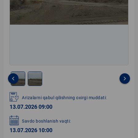
keyboard_arrow_left
keyboard_arrow_right
Item
1
Arizalarni qabul qilishning oxirgi muddati:
of
13.07.2026 09:00
2
Savdo boshlanish vaqti:
13.07.2026 10:00