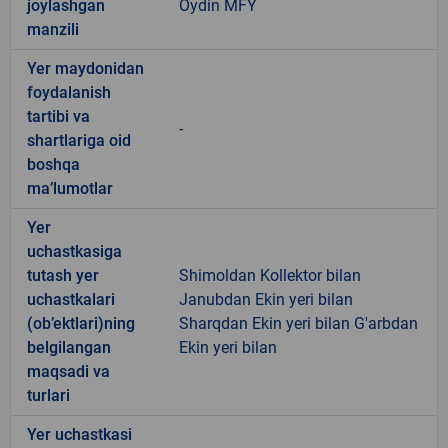
joylashgan
Oydin MFY
manzili
Yer maydonidan
foydalanish
tartibi va
-
shartlariga oid
boshqa
ma’lumotlar
Yer
uchastkasiga
tutash yer
Shimoldan Kollektor bilan
uchastkalari
Janubdan Ekin yeri bilan
(ob’ektlari)ning
Sharqdan Ekin yeri bilan G'arbdan
belgilangan
Ekin yeri bilan
maqsadi va
turlari
Yer uchastkasi