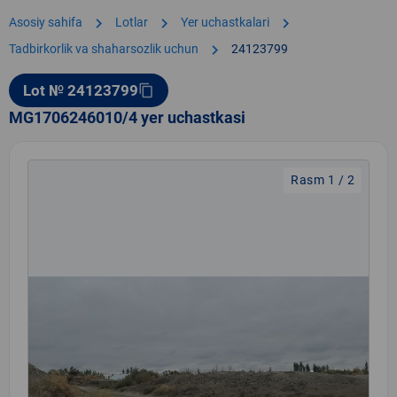
chevron_right
chevron_right
chevron_right
Asosiy sahifa
Lotlar
Yer uchastkalari
chevron_right
Tadbirkorlik va shaharsozlik uchun
24123799
Lot № 24123799
content_copy
MG1706246010/4 yer uchastkasi
Rasm 1 / 2