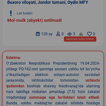
Buxoro viloyati, Jondor tumani, Oydin MFY
priority_high
Lot holati:
Mol-mulk (obyekt) sotilmadi
120 oy
0
remove_red_eye
3
0
Muddatli bo‘lib to‘lash
Eslatma:
Oʻzbekiston Respublikasi Prezidentining 19.04.2024-
yildagi PQ-162-son qaroriga asosan ushbu lot boʻyicha
oʻtkaziladigan elektron onlayn-auksion savdolari
jarayonida, ishtirokchilar tomonidan
uchinchi
qadamdan
boshlab shaxsiy hisobvaragʻida ularning
narx taklifiga nisbatan amaldagi (7.5) foizi zakalat
miqdoridagi
summaga ega boʻlishlari talab etiladi
.
Bunda, ushbu mablagʻlar zakalat sifatida hisobga