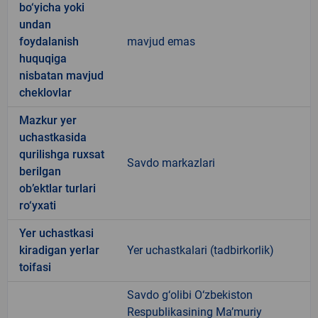
bo‘yicha yoki
undan
foydalanish
mavjud emas
huquqiga
nisbatan mavjud
cheklovlar
Mazkur yer
uchastkasida
qurilishga ruxsat
Savdo markazlari
berilgan
ob’ektlar turlari
ro‘yxati
Yer uchastkasi
kiradigan yerlar
Yer uchastkalari (tadbirkorlik)
toifasi
Savdo g‘olibi O‘zbekiston
Respublikasining Ma’muriy