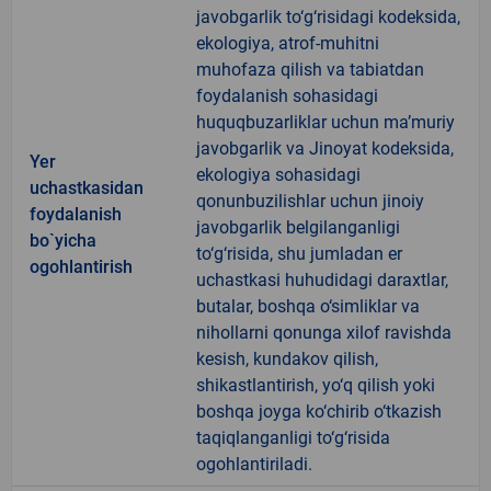
javobgarlik to‘g‘risidagi kodeksida,
ekologiya, atrof-muhitni
muhofaza qilish va tabiatdan
foydalanish sohasidagi
huquqbuzarliklar uchun ma’muriy
javobgarlik va Jinoyat kodeksida,
Yer
ekologiya sohasidagi
uchastkasidan
qonunbuzilishlar uchun jinoiy
foydalanish
javobgarlik belgilanganligi
bo`yicha
to‘g‘risida, shu jumladan er
ogohlantirish
uchastkasi huhudidagi daraxtlar,
butalar, boshqa o‘simliklar va
nihollarni qonunga xilof ravishda
kesish, kundakov qilish,
shikastlantirish, yo‘q qilish yoki
boshqa joyga ko‘chirib o‘tkazish
taqiqlanganligi to‘g‘risida
ogohlantiriladi.