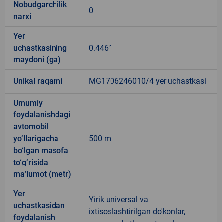
Nobudgarchilik
0
narxi
Yer
uchastkasining
0.4461
maydoni (ga)
Unikal raqami
MG1706246010/4 yer uchastkasi
Umumiy
foydalanishdagi
avtomobil
yo‘llarigacha
500 m
bo‘lgan masofa
to‘g‘risida
ma’lumot (metr)
Yer
Yirik universal va
uchastkasidan
ixtisoslashtirilgan do'konlar,
foydalanish