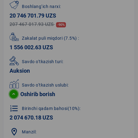
Boshlang‘ich narxi:
20 746 701.79 UZS
207 467 017.93 UZS
-90%
Zakalat puli miqdori
(7.5%)
:
1 556 002.63 UZS
Savdo o‘tkazish turi:
Auksion
Savdo o‘tkazish uslubi:
Oshirib borish
format_list_numbered
Birinchi qadam bahosi(10%):
2 074 670.18 UZS
location_on
Manzil: