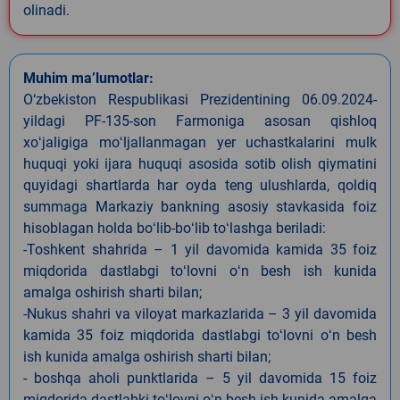
olinadi.
Muhim ma’lumotlar:
O‘zbekiston Respublikasi Prezidentining 06.09.2024-
yildagi PF-135-son Farmoniga asosan qishloq
xoʻjaligiga moʻljallanmagan yer uchastkalarini mulk
huquqi yoki ijara huquqi asosida sotib olish qiymatini
quyidagi shartlarda har oyda teng ulushlarda, qoldiq
summaga Markaziy bankning asosiy stavkasida foiz
hisoblagan holda boʻlib-boʻlib toʻlashga beriladi:
-Toshkent shahrida – 1 yil davomida kamida 35 foiz
miqdorida dastlabgi toʻlovni oʻn besh ish kunida
amalga oshirish sharti bilan;
-Nukus shahri va viloyat markazlarida – 3 yil davomida
kamida 35 foiz miqdorida dastlabgi toʻlovni oʻn besh
ish kunida amalga oshirish sharti bilan;
- boshqa aholi punktlarida – 5 yil davomida 15 foiz
miqdorida dastlabki toʻlovni oʻn besh ish kunida amalga