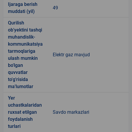
Ijaraga berish
49
muddati (yil)
Qurilish
ob'yektini tashqi
muhandislik-
kommunikatsiya
tarmoqlariga
Elektr gaz mavjud
ulash mumkin
bo'lgan
quvvatlar
to'g'risida
ma'lumotlar
Yer
uchastkalaridan
ruxsat etilgan
Savdo markazlari
foydalanish
turlari