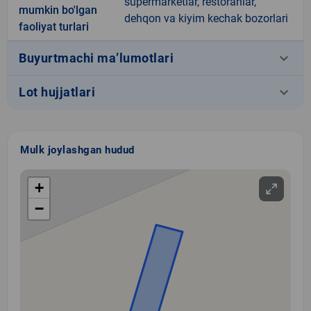
supermarketlar, restoranlar,
mumkin bo'lgan
dehqon va kiyim kechak bozorlari
faoliyat turlari
keyboard_arrow_down
Buyurtmachi ma’lumotlari
keyboard_arrow_down
Lot hujjatlari
Mulk joylashgan hudud
+
−