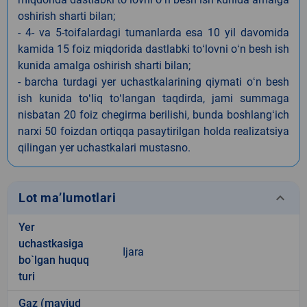
oshirish sharti bilan;
- 4- va 5-toifalardagi tumanlarda esa 10 yil davomida
kamida 15 foiz miqdorida dastlabki toʻlovni oʻn besh ish
kunida amalga oshirish sharti bilan;
- barcha turdagi yer uchastkalarining qiymati oʻn besh
ish kunida toʻliq toʻlangan taqdirda, jami summaga
nisbatan 20 foiz chegirma berilishi, bunda boshlangʻich
narxi 50 foizdan ortiqqa pasaytirilgan holda realizatsiya
qilingan yer uchastkalari mustasno.
keyboard_arrow_down
Lot ma’lumotlari
Yer
uchastkasiga
Ijara
bo`lgan huquq
turi
Gaz (mavjud