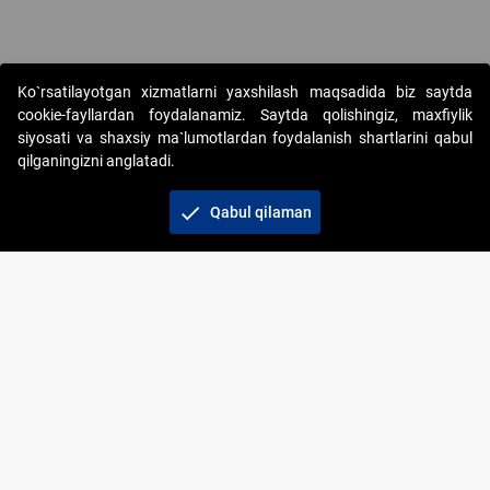
Ko`rsatilayotgan xizmatlarni yaxshilash maqsadida biz saytda
cookie-fayllardan foydalanamiz. Saytda qolishingiz, maxfiylik
siyosati va shaxsiy ma`lumotlardan foydalanish shartlarini qabul
qilganingizni anglatadi.
Copyright © 2017-2026. "Elektron onlayn-auksionlarni
tashkil etish" AJ. Barcha huquqlar himoyalangan
check
Qabul qilaman
To‘lov usullari