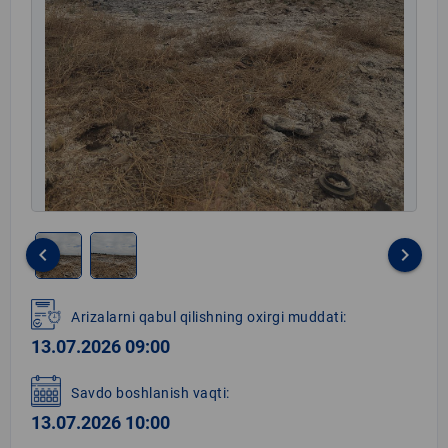
keyboard_arrow_left
keyboard_arrow_right
Item
1
Arizalarni qabul qilishning oxirgi muddati:
of
13.07.2026 09:00
2
Savdo boshlanish vaqti:
13.07.2026 10:00