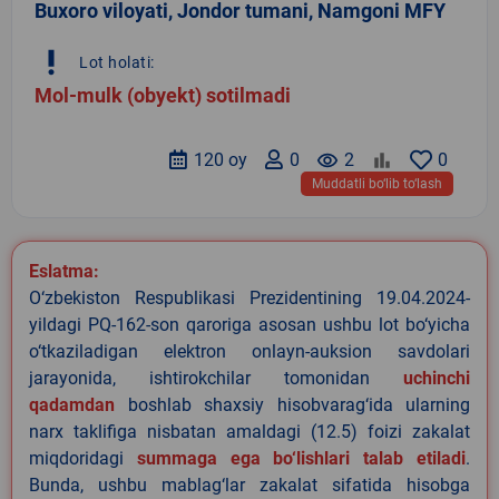
Buxoro viloyati, Jondor tumani, Namgoni MFY
priority_high
Lot holati:
Mol-mulk (obyekt) sotilmadi
120 oy
0
remove_red_eye
2
0
Muddatli bo‘lib to‘lash
Eslatma:
O‘zbekiston Respublikasi Prezidentining 19.04.2024-
yildagi PQ-162-son qaroriga asosan ushbu lot bo‘yicha
o‘tkaziladigan elektron onlayn-auksion savdolari
jarayonida, ishtirokchilar tomonidan
uchinchi
qadamdan
boshlab shaxsiy hisobvarag‘ida ularning
narx taklifiga nisbatan amaldagi (12.5) foizi zakalat
miqdoridagi
summaga ega bo‘lishlari talab etiladi
.
Bunda, ushbu mablag‘lar zakalat sifatida hisobga