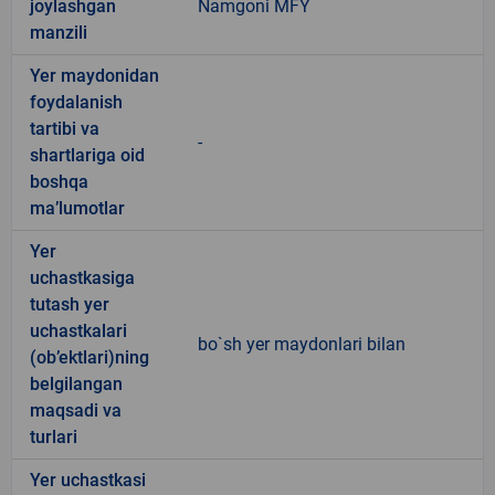
joylashgan
Namgoni MFY
manzili
Yer maydonidan
foydalanish
tartibi va
-
shartlariga oid
boshqa
ma’lumotlar
Yer
uchastkasiga
tutash yer
uchastkalari
bo`sh yer maydonlari bilan
(ob’ektlari)ning
belgilangan
maqsadi va
turlari
Yer uchastkasi