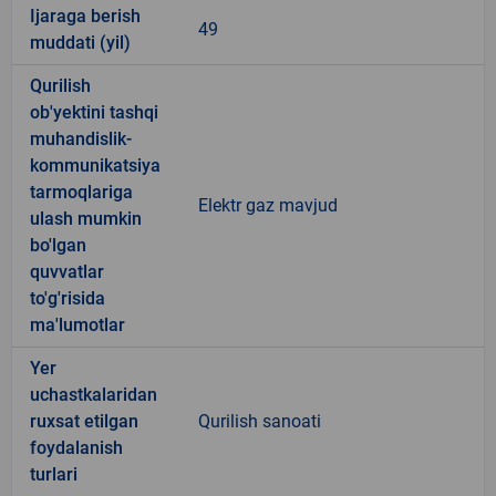
Ijaraga berish
49
muddati (yil)
Qurilish
ob'yektini tashqi
muhandislik-
kommunikatsiya
tarmoqlariga
Elektr gaz mavjud
ulash mumkin
bo'lgan
quvvatlar
to'g'risida
ma'lumotlar
Yer
uchastkalaridan
ruxsat etilgan
Qurilish sanoati
foydalanish
turlari