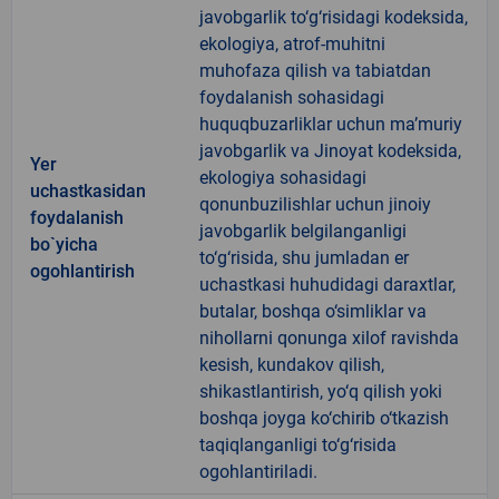
javobgarlik to‘g‘risidagi kodeksida,
ekologiya, atrof-muhitni
muhofaza qilish va tabiatdan
foydalanish sohasidagi
huquqbuzarliklar uchun ma’muriy
javobgarlik va Jinoyat kodeksida,
Yer
ekologiya sohasidagi
uchastkasidan
qonunbuzilishlar uchun jinoiy
foydalanish
javobgarlik belgilanganligi
bo`yicha
to‘g‘risida, shu jumladan er
ogohlantirish
uchastkasi huhudidagi daraxtlar,
butalar, boshqa o‘simliklar va
nihollarni qonunga xilof ravishda
kesish, kundakov qilish,
shikastlantirish, yo‘q qilish yoki
boshqa joyga ko‘chirib o‘tkazish
taqiqlanganligi to‘g‘risida
ogohlantiriladi.