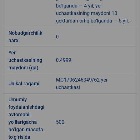
bo‘lganda — 4 yil; yer
uchastkasining maydoni 10
gektardan ortiq bo‘lganda — 5 yil. -
Nobudgarchilik
0
narxi
Yer
uchastkasining
0.4999
maydoni (ga)
MG1706246049/62 yer
Unikal raqami
uchastkasi
Umumiy
foydalanishdagi
avtomobil
yo‘llarigacha
500
bo‘lgan masofa
to‘g‘risida