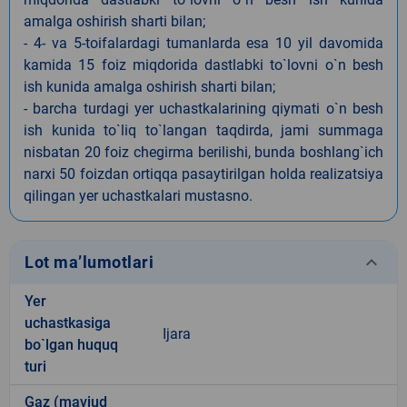
amalga oshirish sharti bilan;
- 4- va 5-toifalardagi tumanlarda esa 10 yil davomida
kamida 15 foiz miqdorida dastlabki to`lovni o`n besh
ish kunida amalga oshirish sharti bilan;
- barcha turdagi yer uchastkalarining qiymati o`n besh
ish kunida to`liq to`langan taqdirda, jami summaga
nisbatan 20 foiz chegirma berilishi, bunda boshlang`ich
narxi 50 foizdan ortiqqa pasaytirilgan holda realizatsiya
qilingan yer uchastkalari mustasno.
keyboard_arrow_down
Lot ma’lumotlari
Yer
uchastkasiga
Ijara
bo`lgan huquq
turi
Gaz (mavjud