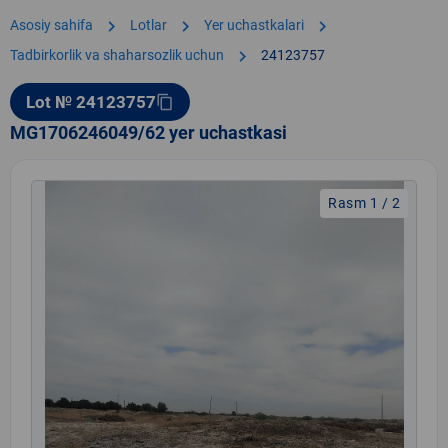
chevron_right
chevron_right
chevron_right
Asosiy sahifa
Lotlar
Yer uchastkalari
chevron_right
Tadbirkorlik va shaharsozlik uchun
24123757
Lot № 24123757
content_copy
MG1706246049/62 yer uchastkasi
Rasm 1 / 2