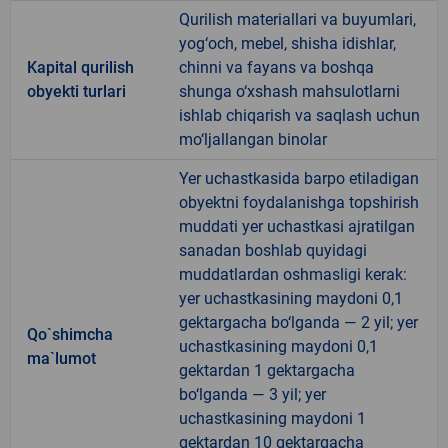
Qurilish materiallari va buyumlari,
yog‘och, mebel, shisha idishlar,
Kapital qurilish
chinni va fayans va boshqa
obyekti turlari
shunga o‘xshash mahsulotlarni
ishlab chiqarish va saqlash uchun
mo‘ljallangan binolar
Yer uchastkasida barpo etiladigan
obyektni foydalanishga topshirish
muddati yer uchastkasi ajratilgan
sanadan boshlab quyidagi
muddatlardan oshmasligi kerak:
yer uchastkasining maydoni 0,1
gektargacha bo‘lganda — 2 yil; yer
Qo`shimcha
uchastkasining maydoni 0,1
ma`lumot
gektardan 1 gektargacha
bo‘lganda — 3 yil; yer
uchastkasining maydoni 1
gektardan 10 gektargacha