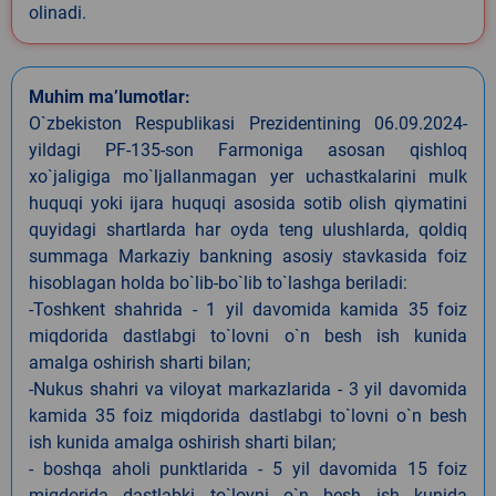
olinadi.
Muhim ma’lumotlar:
O`zbekiston Respublikasi Prezidentining 06.09.2024-
yildagi PF-135-son Farmoniga asosan qishloq
xo`jaligiga mo`ljallanmagan yer uchastkalarini mulk
huquqi yoki ijara huquqi asosida sotib olish qiymatini
quyidagi shartlarda har oyda teng ulushlarda, qoldiq
summaga Markaziy bankning asosiy stavkasida foiz
hisoblagan holda bo`lib-bo`lib to`lashga beriladi:
-Toshkent shahrida - 1 yil davomida kamida 35 foiz
miqdorida dastlabgi to`lovni o`n besh ish kunida
amalga oshirish sharti bilan;
-Nukus shahri va viloyat markazlarida - 3 yil davomida
kamida 35 foiz miqdorida dastlabgi to`lovni o`n besh
ish kunida amalga oshirish sharti bilan;
- boshqa aholi punktlarida - 5 yil davomida 15 foiz
miqdorida dastlabki to`lovni o`n besh ish kunida