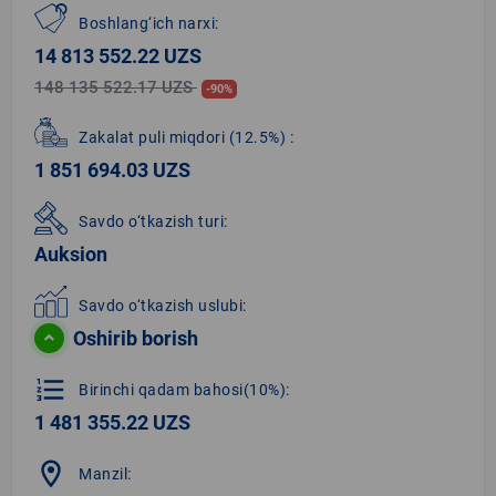
Boshlang‘ich narxi:
14 813 552.22 UZS
148 135 522.17 UZS
-90%
Zakalat puli miqdori
(12.5%)
:
1 851 694.03 UZS
Savdo o‘tkazish turi:
Auksion
Savdo o‘tkazish uslubi:
Oshirib borish
format_list_numbered
Birinchi qadam bahosi(10%):
1 481 355.22 UZS
location_on
Manzil: