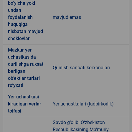
bo‘yicha yoki
undan
foydalanish
mavjud emas
huquqiga
nisbatan mavjud
cheklovlar
Mazkur yer
uchastkasida
qurilishga ruxsat
Qurilish sanoati korxonalari
berilgan
ob’ektlar turlari
ro‘yxati
Yer uchastkasi
kiradigan yerlar
Yer uchastkalari (tadbirkorlik)
toifasi
Savdo g‘olibi O‘zbekiston
Respublikasining Ma’muriy