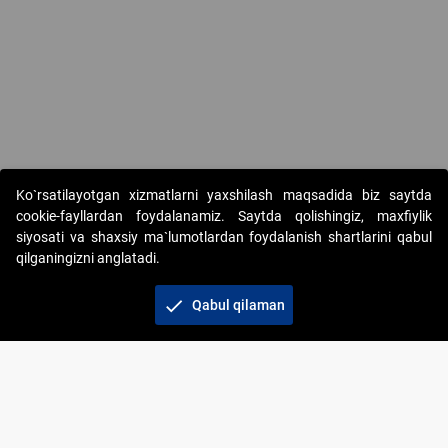
Ko`rsatilayotgan xizmatlarni yaxshilash maqsadida biz saytda
cookie-fayllardan foydalanamiz. Saytda qolishingiz, maxfiylik
siyosati va shaxsiy ma`lumotlardan foydalanish shartlarini qabul
qilganingizni anglatadi.
Copyright © 2017-2026. "Elektron onlayn-auksionlarni
tashkil etish" AJ. Barcha huquqlar himoyalangan
check
Qabul qilaman
To‘lov usullari