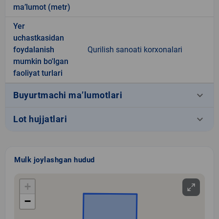
ma’lumot (metr)
Yer
uchastkasidan
foydalanish
Qurilish sanoati korxonalari
mumkin bo'lgan
faoliyat turlari
keyboard_arrow_down
Buyurtmachi ma’lumotlari
keyboard_arrow_down
Lot hujjatlari
Mulk joylashgan hudud
+
−