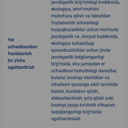
javobgarlik to‘g‘risidagi kodeksida,
ekologiya, atrof-muhitni
muhofaza qilish va tabiatdan
foydalanish sohasidagi
huquqbuzarliklar uchun ma’muriy
javobgarlik va Jinoyat kodeksida,
Yer
ekologiya sohasidagi
uchastkasidan
qonunbuzilishlar uchun jinoiy
foydalanish
javobgarlik belgilanganligi
bo`yicha
to‘g‘risida, shu jumladan er
ogohlantirish
uchastkasi huhudidagi daraxtlar,
butalar, boshqa o‘simliklar va
nihollarni qonunga xilof ravishda
kesish, kundakov qilish,
shikastlantirish, yo‘q qilish yoki
boshqa joyga ko‘chirib o‘tkazish
taqiqlanganligi to‘g‘risida
ogohlantiriladi.