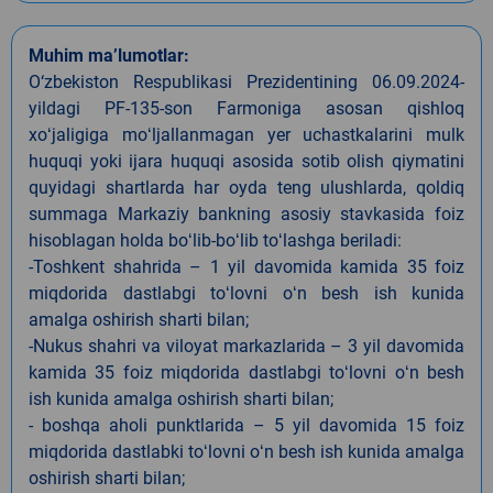
Muhim ma’lumotlar:
O‘zbekiston Respublikasi Prezidentining 06.09.2024-
yildagi PF-135-son Farmoniga asosan qishloq
xoʻjaligiga moʻljallanmagan yer uchastkalarini mulk
huquqi yoki ijara huquqi asosida sotib olish qiymatini
quyidagi shartlarda har oyda teng ulushlarda, qoldiq
summaga Markaziy bankning asosiy stavkasida foiz
hisoblagan holda boʻlib-boʻlib toʻlashga beriladi:
-Toshkent shahrida – 1 yil davomida kamida 35 foiz
miqdorida dastlabgi toʻlovni oʻn besh ish kunida
amalga oshirish sharti bilan;
-Nukus shahri va viloyat markazlarida – 3 yil davomida
kamida 35 foiz miqdorida dastlabgi toʻlovni oʻn besh
ish kunida amalga oshirish sharti bilan;
- boshqa aholi punktlarida – 5 yil davomida 15 foiz
miqdorida dastlabki toʻlovni oʻn besh ish kunida amalga
oshirish sharti bilan;