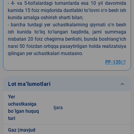
- 4- va 5-toifalardagi tumanlarda esa 10 yil davomida
kamida 15 foiz miqdorida dastlabki toʻlovni oʻn besh ish
kunida amalga oshirish sharti bilan;
- barcha turdagi yer uchastkalarining qiymati oʻn besh
ish kunida toʻliq toʻlangan taqdirda, jami summaga
nisbatan 20 foiz chegirma berilishi, bunda boshlangʻich
narxi 50 foizdan ortiqqa pasaytirilgan holda realizatsiya
qilingan yer uchastkalari mustasno.
PF-135
keyboard_arrow_down
Lot ma’lumotlari
Yer
uchastkasiga
Ijara
bo`lgan huquq
turi
Gaz (mavjud