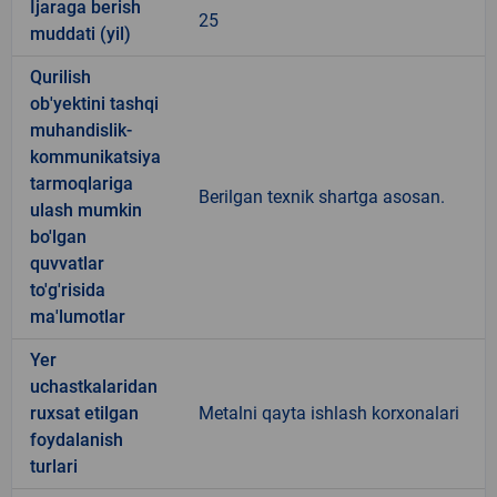
Ijaraga berish
25
muddati (yil)
Qurilish
ob'yektini tashqi
muhandislik-
kommunikatsiya
tarmoqlariga
Berilgan texnik shartga asosan.
ulash mumkin
bo'lgan
quvvatlar
to'g'risida
ma'lumotlar
Yer
uchastkalaridan
ruxsat etilgan
Metalni qayta ishlash korxonalari
foydalanish
turlari