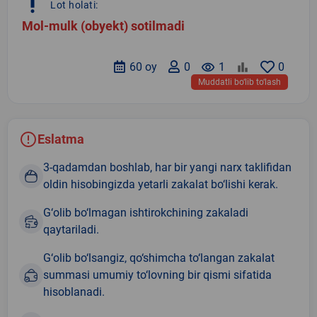
priority_high
Lot holati:
Mol-mulk (obyekt) sotilmadi
60 oy
0
remove_red_eye
1
0
Muddatli bo‘lib to‘lash
Eslatma
3-qadamdan boshlab, har bir yangi narx taklifidan
oldin hisobingizda yetarli zakalat bo‘lishi kerak.
G‘olib bo‘lmagan ishtirokchining zakaladi
qaytariladi.
G‘olib bo‘lsangiz, qo‘shimcha to‘langan zakalat
summasi umumiy to‘lovning bir qismi sifatida
hisoblanadi.