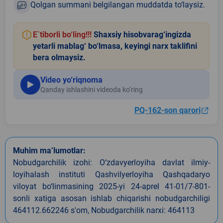
Qolgan summani belgilangan muddatda to‘laysiz.
E`tiborli bo‘ling!!!
Shaxsiy hisobvarag‘ingizda
yetarli mablag‘ bo‘lmasa, keyingi narx taklifini
bera olmaysiz.
Video yo‘riqnoma
Qanday ishlashini videoda ko‘ring
PQ-162-son qarori
Muhim ma’lumotlar:
Nobudgarchilik izohi: O‘zdavyerloyiha davlat ilmiy-
loyihalash instituti Qashvilyerloyiha Qashqadaryo
viloyat bo‘linmasining 2025-yi 24-aprel 41-01/7-801-
sonli xatiga asosan ishlab chiqarishi nobudgarchiligi
464112.662246 s'om, Nobudgarchilik narxi: 464113