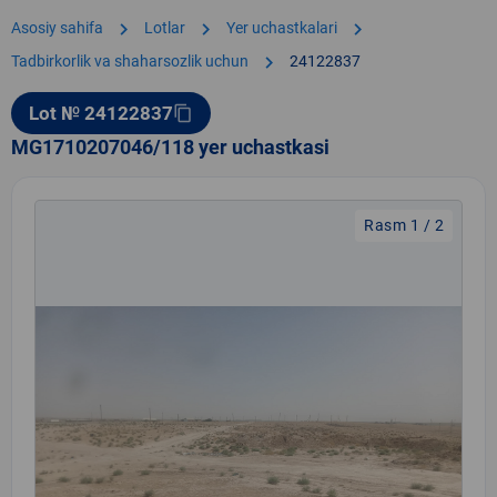
chevron_right
chevron_right
chevron_right
Asosiy sahifa
Lotlar
Yer uchastkalari
chevron_right
Tadbirkorlik va shaharsozlik uchun
24122837
Lot № 24122837
content_copy
MG1710207046/118 yer uchastkasi
Rasm 1 / 2