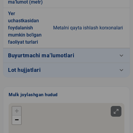
ma’lumot (metr)
Yer
uchastkasidan
foydalanish
Metalni qayta ishlash korxonalari
mumkin bo'lgan
faoliyat turlari
keyboard_arrow_down
Buyurtmachi ma’lumotlari
keyboard_arrow_down
Lot hujjatlari
Mulk joylashgan hudud
+
−