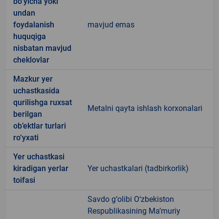
bo‘yicha yoki
undan
foydalanish
mavjud emas
huquqiga
nisbatan mavjud
cheklovlar
Mazkur yer
uchastkasida
qurilishga ruxsat
Metalni qayta ishlash korxonalari
berilgan
ob’ektlar turlari
ro‘yxati
Yer uchastkasi
kiradigan yerlar
Yer uchastkalari (tadbirkorlik)
toifasi
Savdo g‘olibi O‘zbekiston
Respublikasining Ma’muriy