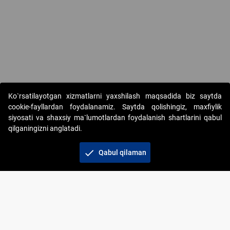
Ko`rsatilayotgan xizmatlarni yaxshilash maqsadida biz saytda
cookie-fayllardan foydalanamiz. Saytda qolishingiz, maxfiylik
siyosati va shaxsiy ma`lumotlardan foydalanish shartlarini qabul
qilganingizni anglatadi.
Copyright © 2017-2026. "Elektron onlayn-auksionlarni
tashkil etish" AJ. Barcha huquqlar himoyalangan
check
Qabul qilaman
To‘lov usullari