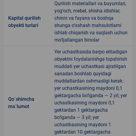
Qurilish materiallari va buyumlari,
yog‘och, mebel, shisha idishlar,
Kapital qurilish
chinni va fayans va boshqa
obyekti turlari
shunga o‘xshash mahsulotlarni
ishlab chiqarish va saqlash uchun
mo‘ljallangan binolar
Yer uchastkasida barpo etiladigan
obyektni foydalanishga topshirish
muddati yer uchastkasi ajratilgan
sanadan boshlab quyidagi
muddatlardan oshmasligi kerak:
yer uchastkasining maydoni 0,1
gektargacha bo‘lganda — 2 yil; yer
Qo`shimcha
uchastkasining maydoni 0,1
ma`lumot
gektardan 1 gektargacha
bo‘lganda — 3 yil; yer
uchastkasining maydoni 1
gektardan 10 gektargacha