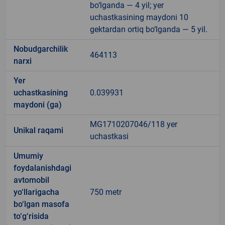
bo‘lganda — 4 yil; yer
uchastkasining maydoni 10
gektardan ortiq bo‘lganda — 5 yil.
Nobudgarchilik
464113
narxi
Yer
uchastkasining
0.039931
maydoni (ga)
MG1710207046/118 yer
Unikal raqami
uchastkasi
Umumiy
foydalanishdagi
avtomobil
yo‘llarigacha
750 metr
bo‘lgan masofa
to‘g‘risida