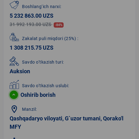
Boshlang‘ich narxi:
5 232 863.00 UZS
31 992 193.00 UZS
-84%
Zakalat puli miqdori
(25%)
:
1 308 215.75 UZS
Savdo o‘tkazish turi:
Auksion
Savdo o‘tkazish uslubi:
Oshirib borish
location_on
Manzil:
Qashqadaryo viloyati, G`uzor tumani, Qorako'l
MFY