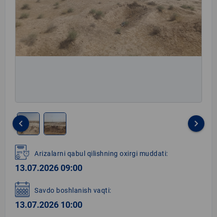
keyboard_arrow_left
keyboard_arrow_right
Item
1
Arizalarni qabul qilishning oxirgi muddati:
of
13.07.2026 09:00
2
Savdo boshlanish vaqti:
13.07.2026 10:00