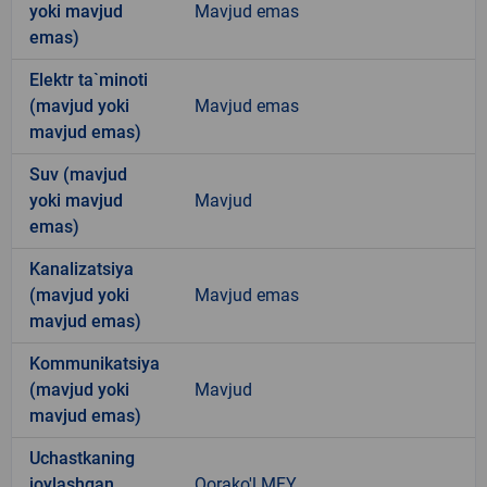
yoki mavjud
Mavjud emas
emas)
Elektr ta`minoti
(mavjud yoki
Mavjud emas
mavjud emas)
Suv (mavjud
yoki mavjud
Mavjud
emas)
Kanalizatsiya
(mavjud yoki
Mavjud emas
mavjud emas)
Kommunikatsiya
(mavjud yoki
Mavjud
mavjud emas)
Uchastkaning
joylashgan
Qorako'l MFY