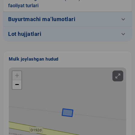
faoliyat turlari
keyboard_arrow_down
Buyurtmachi ma’lumotlari
keyboard_arrow_down
Lot hujjatlari
Mulk joylashgan hudud
+
−