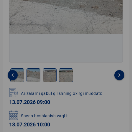
keyboard_arrow_left
keyboard_arrow_right
Item
1
Arizalarni qabul qilishning oxirgi muddati:
of
13.07.2026 09:00
4
Savdo boshlanish vaqti:
13.07.2026 10:00