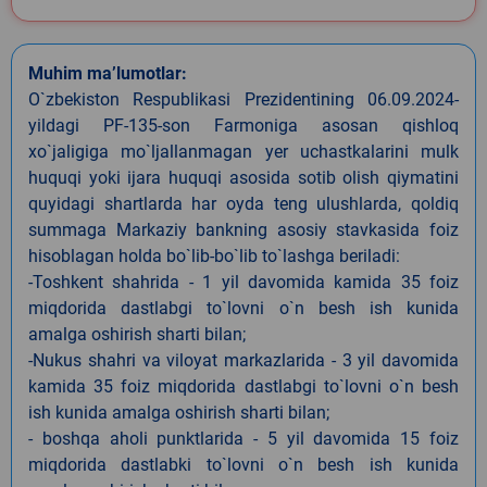
Muhim ma’lumotlar:
O`zbekiston Respublikasi Prezidentining 06.09.2024-
yildagi PF-135-son Farmoniga asosan qishloq
xo`jaligiga mo`ljallanmagan yer uchastkalarini mulk
huquqi yoki ijara huquqi asosida sotib olish qiymatini
quyidagi shartlarda har oyda teng ulushlarda, qoldiq
summaga Markaziy bankning asosiy stavkasida foiz
hisoblagan holda bo`lib-bo`lib to`lashga beriladi:
-Toshkent shahrida - 1 yil davomida kamida 35 foiz
miqdorida dastlabgi to`lovni o`n besh ish kunida
amalga oshirish sharti bilan;
-Nukus shahri va viloyat markazlarida - 3 yil davomida
kamida 35 foiz miqdorida dastlabgi to`lovni o`n besh
ish kunida amalga oshirish sharti bilan;
- boshqa aholi punktlarida - 5 yil davomida 15 foiz
miqdorida dastlabki to`lovni o`n besh ish kunida