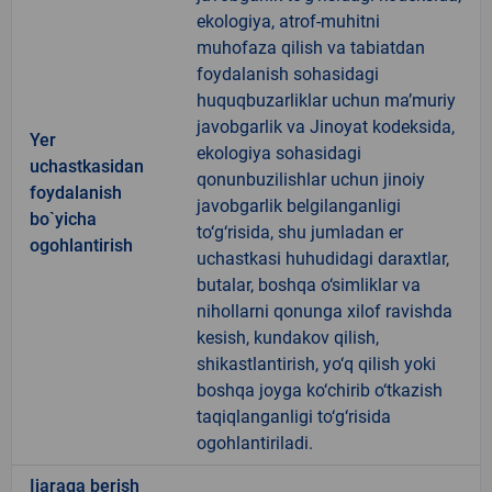
ekologiya, atrof-muhitni
muhofaza qilish va tabiatdan
foydalanish sohasidagi
huquqbuzarliklar uchun ma’muriy
javobgarlik va Jinoyat kodeksida,
Yer
ekologiya sohasidagi
uchastkasidan
qonunbuzilishlar uchun jinoiy
foydalanish
javobgarlik belgilanganligi
bo`yicha
to‘g‘risida, shu jumladan er
ogohlantirish
uchastkasi huhudidagi daraxtlar,
butalar, boshqa o‘simliklar va
nihollarni qonunga xilof ravishda
kesish, kundakov qilish,
shikastlantirish, yo‘q qilish yoki
boshqa joyga ko‘chirib o‘tkazish
taqiqlanganligi to‘g‘risida
ogohlantiriladi.
Ijaraga berish