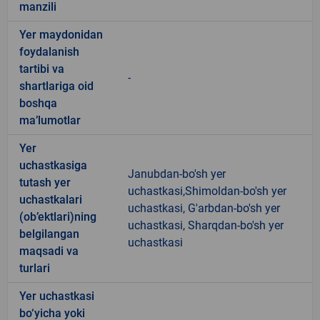
manzili
Yer maydonidan
foydalanish
tartibi va
-
shartlariga oid
boshqa
ma’lumotlar
Yer
uchastkasiga
Janubdan-bo'sh yer
tutash yer
uchastkasi,Shimoldan-bo'sh yer
uchastkalari
uchastkasi, G'arbdan-bo'sh yer
(ob’ektlari)ning
uchastkasi, Sharqdan-bo'sh yer
belgilangan
uchastkasi
maqsadi va
turlari
Yer uchastkasi
bo‘yicha yoki