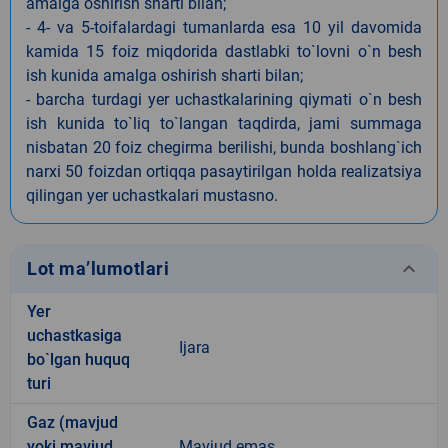
amalga oshirish sharti bilan;
- 4- va 5-toifalardagi tumanlarda esa 10 yil davomida
kamida 15 foiz miqdorida dastlabki to`lovni o`n besh
ish kunida amalga oshirish sharti bilan;
- barcha turdagi yer uchastkalarining qiymati o`n besh
ish kunida to`liq to`langan taqdirda, jami summaga
nisbatan 20 foiz chegirma berilishi, bunda boshlang`ich
narxi 50 foizdan ortiqqa pasaytirilgan holda realizatsiya
qilingan yer uchastkalari mustasno.
keyboard_arrow_down
Lot ma’lumotlari
Yer
uchastkasiga
Ijara
bo`lgan huquq
turi
Gaz (mavjud
yoki mavjud
Mavjud emas