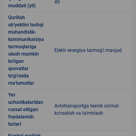
49
muddati (yil)
Qurilish
ob'yektini tashqi
muhandislik-
kommunikatsiya
tarmoqlariga
Elektr energiya tarmog'i mavjud
ulash mumkin
bo'lgan
quvvatlar
to'g'risida
ma'lumotlar
Yer
uchastkalaridan
Avtotransportga texnik xizmat
ruxsat etilgan
ko'rsatish va ta'mirlash
foydalanish
turlari
Kapital qurilish