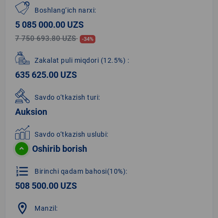
Boshlang‘ich narxi:
5 085 000.00 UZS
7 750 693.80 UZS
-34%
Zakalat puli miqdori
(12.5%)
:
635 625.00 UZS
Savdo o‘tkazish turi:
Auksion
Savdo o‘tkazish uslubi:
Oshirib borish
format_list_numbered
Birinchi qadam bahosi(10%):
508 500.00 UZS
location_on
Manzil: