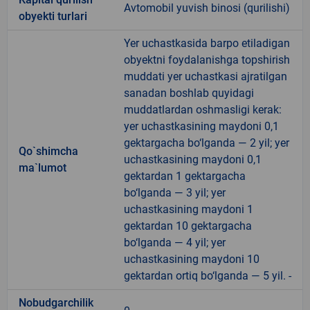
Avtomobil yuvish binosi (qurilishi)
obyekti turlari
Yer uchastkasida barpo etiladigan
obyektni foydalanishga topshirish
muddati yer uchastkasi ajratilgan
sanadan boshlab quyidagi
muddatlardan oshmasligi kerak:
yer uchastkasining maydoni 0,1
gektargacha bo‘lganda — 2 yil; yer
Qo`shimcha
uchastkasining maydoni 0,1
ma`lumot
gektardan 1 gektargacha
bo‘lganda — 3 yil; yer
uchastkasining maydoni 1
gektardan 10 gektargacha
bo‘lganda — 4 yil; yer
uchastkasining maydoni 10
gektardan ortiq bo‘lganda — 5 yil. -
Nobudgarchilik