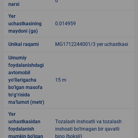
0
narxi
Yer
uchastkasining
0.014959
maydoni (ga)
Unikal raqami
MG1712244001/3 yer uchastkasi
Umumiy
foydalanishdagi
avtomobil
yo‘llarigacha
15 m
bo‘lgan masofa
to‘g‘risida
ma’lumot (metr)
Yer
uchastkasidan
Tozalash inshoatli va tozalash
foydalanish
inshoati bo'lmagan bir qavatli
mumkin bo'lgan
bino (boksli)