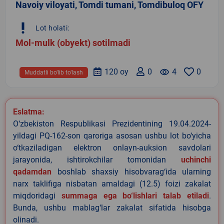
Navoiy viloyati, Tomdi tumani, Tomdibuloq OFY
priority_high
Lot holati:
Mol-mulk (obyekt) sotilmadi
120 oy
0
remove_red_eye
4
0
Muddatli bo‘lib to‘lash
Eslatma:
O‘zbekiston Respublikasi Prezidentining 19.04.2024-
yildagi PQ-162-son qaroriga asosan ushbu lot bo‘yicha
o‘tkaziladigan elektron onlayn-auksion savdolari
jarayonida, ishtirokchilar tomonidan
uchinchi
qadamdan
boshlab shaxsiy hisobvarag‘ida ularning
narx taklifiga nisbatan amaldagi (12.5) foizi zakalat
miqdoridagi
summaga ega bo‘lishlari talab etiladi
.
Bunda, ushbu mablag‘lar zakalat sifatida hisobga
olinadi.