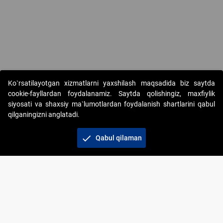
Copyright © 2017-2026. "Elektron onlayn-auksionlarni tashkil etish"
Ko`rsatilayotgan xizmatlarni yaxshilash maqsadida biz saytda
AJ. Barcha huquqlar himoyalangan
cookie-fayllardan foydalanamiz. Saytda qolishingiz, maxfiylik
siyosati va shaxsiy ma`lumotlardan foydalanish shartlarini qabul
qilganingizni anglatadi.
check
Qabul qilaman
+998 71 202-21-11
Veb-saytdagi axborot materiallaridan boshqa
shaxslar foydalanganda jamiyatning korporativ veb-
saytiga majburiy havolalar ko‘rsatilishi kerak