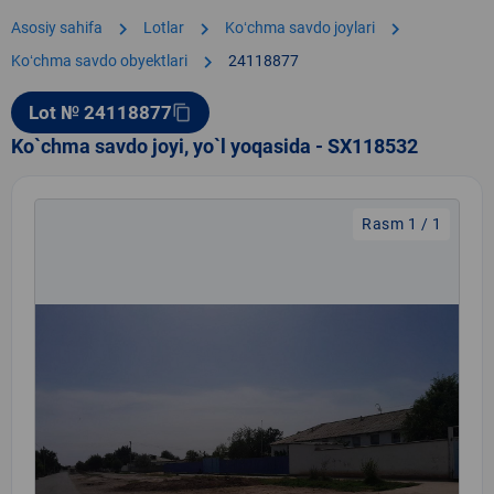
chevron_right
chevron_right
chevron_right
Asosiy sahifa
Lotlar
Koʻchma savdo joylari
chevron_right
Koʻchma savdo obyektlari
24118877
Lot № 24118877
content_copy
Ko`chma savdo joyi, yo`l yoqasida - SX118532
Rasm 1 / 1