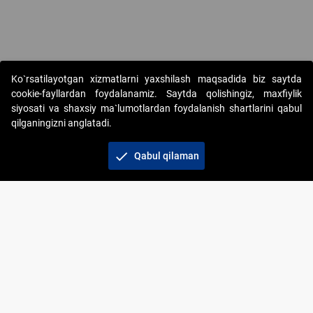
Copyright © 2017-2026. "Elektron onlayn-auksionlarni tashkil etish"
Ko`rsatilayotgan xizmatlarni yaxshilash maqsadida biz saytda
AJ. Barcha huquqlar himoyalangan
cookie-fayllardan foydalanamiz. Saytda qolishingiz, maxfiylik
siyosati va shaxsiy ma`lumotlardan foydalanish shartlarini qabul
qilganingizni anglatadi.
check
Qabul qilaman
+998 71 202-21-11
Veb-saytdagi axborot materiallaridan boshqa
shaxslar foydalanganda jamiyatning korporativ veb-
saytiga majburiy havolalar ko‘rsatilishi kerak