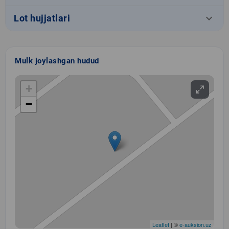
keyboard_arrow_down
Lot hujjatlari
Mulk joylashgan hudud
+
−
Leaflet
| ©
e-auksion.uz