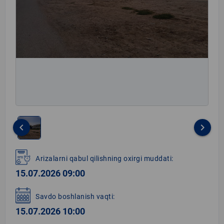
keyboard_arrow_left
keyboard_arrow_right
Item
1
Arizalarni qabul qilishning oxirgi muddati:
of
15.07.2026 09:00
1
Savdo boshlanish vaqti:
15.07.2026 10:00