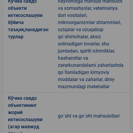
Кўчма савдо
hayvonotga mansub mahsulot
объекти
va xomashyolar, veterinariya
ихтисослашуви
dori vositalari,
бўйича
mikroorganizmlar shtammlari,
таъқиқланадиган
oziqalar va ozuqabop
турлар
qo`shimchalar, aksiz
solinadigan tovarlar, shu
jumladan, spirtli ichimliklar,
hasharotlar va
zararkunandalarni zaharlashda
qo`llaniladigan kimyoviy
moddalar va zaharlar, diniy
mazmundagi materiallar
Кўчма савдо
объектининг
жорий
go`sht va go`sht mahsulotlari
ихтисослашуви
(агар мавжуд