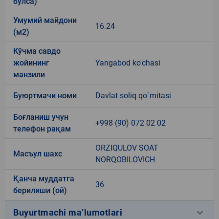
бўлса)
Умумий майдони
16.24
(м2)
Кўчма савдо
жойининг
Yangabod ko'chasi
манзили
Буюртмачи номи
Davlat soliq qo`mitasi
Боғланиш учун
+998 (90) 072 02 02
телефон рақам
ORZIQULOV SOAT
Масъул шахс
NORQOBILOVICH
Қанча муддатга
36
берилиши (ой)
keyboard_arrow_down
Buyurtmachi ma’lumotlari