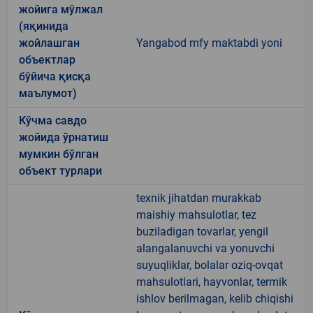
жойига мўлжал
(яқинида
жойлашган
Yangabod mfy maktabdi yoni
объектлар
бўйича қисқа
маълумот)
Кўчма савдо
жойида ўрнатиш
мумкин бўлган
объект турлари
texnik jihatdan murakkab
maishiy mahsulotlar, tez
buziladigan tovarlar, yengil
alangalanuvchi va yonuvchi
suyuqliklar, bolalar oziq-ovqat
mahsulotlari, hayvonlar, termik
ishlov berilmagan, kelib chiqishi