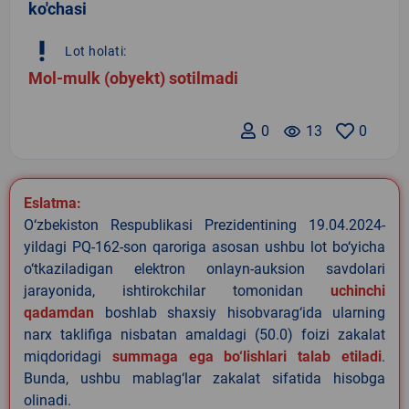
ko'chasi
priority_high
Lot holati:
Mol-mulk (obyekt) sotilmadi
0
remove_red_eye
13
0
Eslatma:
O‘zbekiston Respublikasi Prezidentining 19.04.2024-
yildagi PQ-162-son qaroriga asosan ushbu lot bo‘yicha
o‘tkaziladigan elektron onlayn-auksion savdolari
jarayonida, ishtirokchilar tomonidan
uchinchi
qadamdan
boshlab shaxsiy hisobvarag‘ida ularning
narx taklifiga nisbatan amaldagi (50.0) foizi zakalat
miqdoridagi
summaga ega bo‘lishlari talab etiladi
.
Bunda, ushbu mablag‘lar zakalat sifatida hisobga
olinadi.