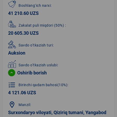
Boshlang‘ich narxi:
41 210.60 UZS
Zakalat puli miqdori
(50%)
:
20 605.30 UZS
Savdo o‘tkazish turi:
Auksion
Savdo o‘tkazish uslubi:
Oshirib borish
format_list_numbered
Birinchi qadam bahosi(10%):
4 121.06 UZS
location_on
Manzil:
Surxondaryo viloyati, Qiziriq tumani, Yangabod