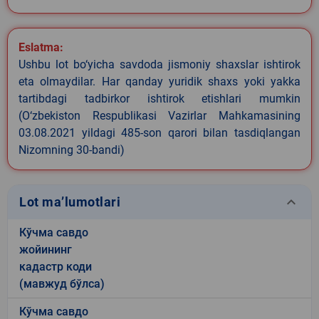
Eslatma:
Ushbu lot bo‘yicha savdoda jismoniy shaxslar ishtirok
eta olmaydilar. Har qanday yuridik shaxs yoki yakka
tartibdagi tadbirkor ishtirok etishlari mumkin
(O‘zbekiston Respublikasi Vazirlar Mahkamasining
03.08.2021 yildagi 485-son qarori bilan tasdiqlangan
Nizomning 30-bandi)
keyboard_arrow_down
Lot ma’lumotlari
Кўчма савдо
жойининг
кадастр коди
(мавжуд бўлса)
Кўчма савдо