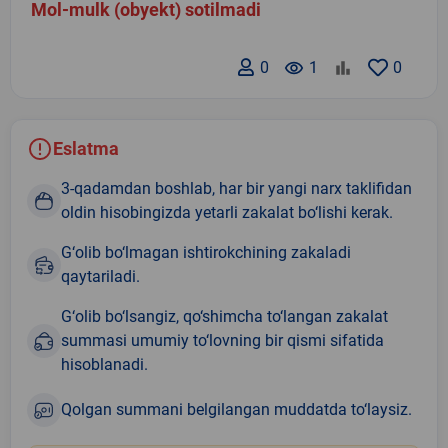
Mol-mulk (obyekt) sotilmadi
0
remove_red_eye
1
0
Eslatma
3-qadamdan boshlab, har bir yangi narx taklifidan
oldin hisobingizda yetarli zakalat bo‘lishi kerak.
G‘olib bo‘lmagan ishtirokchining zakaladi
qaytariladi.
G‘olib bo‘lsangiz, qo‘shimcha to‘langan zakalat
summasi umumiy to‘lovning bir qismi sifatida
hisoblanadi.
Qolgan summani belgilangan muddatda to‘laysiz.