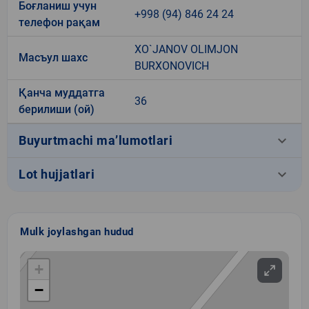
Боғланиш учун
+998 (94) 846 24 24
телефон рақам
XO`JANOV OLIMJON
Масъул шахс
BURXONOVICH
Қанча муддатга
36
берилиши (ой)
keyboard_arrow_down
Buyurtmachi ma’lumotlari
keyboard_arrow_down
Lot hujjatlari
Mulk joylashgan hudud
+
−