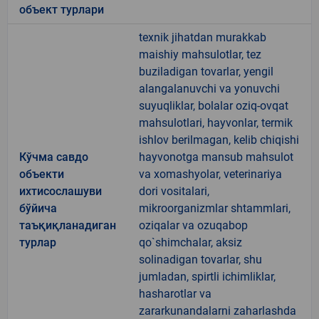
объект турлари
texnik jihatdan murakkab
maishiy mahsulotlar, tez
buziladigan tovarlar, yengil
alangalanuvchi va yonuvchi
suyuqliklar, bolalar oziq-ovqat
mahsulotlari, hayvonlar, termik
ishlov berilmagan, kelib chiqishi
Кўчма савдо
hayvonotga mansub mahsulot
объекти
va xomashyolar, veterinariya
ихтисослашуви
dori vositalari,
бўйича
mikroorganizmlar shtammlari,
таъқиқланадиган
oziqalar va ozuqabop
турлар
qo`shimchalar, aksiz
solinadigan tovarlar, shu
jumladan, spirtli ichimliklar,
hasharotlar va
zararkunandalarni zaharlashda