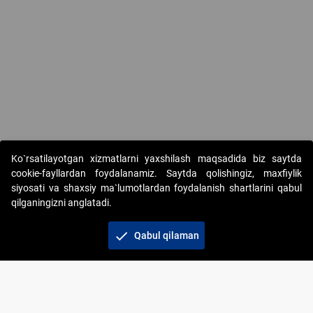
Ko`rsatilayotgan xizmatlarni yaxshilash maqsadida biz saytda
cookie-fayllardan foydalanamiz. Saytda qolishingiz, maxfiylik
siyosati va shaxsiy ma`lumotlardan foydalanish shartlarini qabul
qilganingizni anglatadi.
Copyright © 2017-2026. "Elektron onlayn-auksionlarni
tashkil etish" AJ. Barcha huquqlar himoyalangan
check
Qabul qilaman