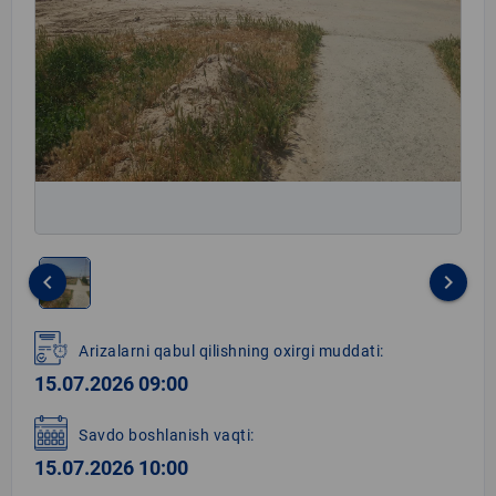
keyboard_arrow_left
keyboard_arrow_right
Item
1
Arizalarni qabul qilishning oxirgi muddati:
of
15.07.2026 09:00
1
Savdo boshlanish vaqti:
15.07.2026 10:00