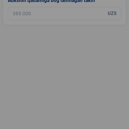
Auksion qadamiga bog‘lanmagan taklif
UZS