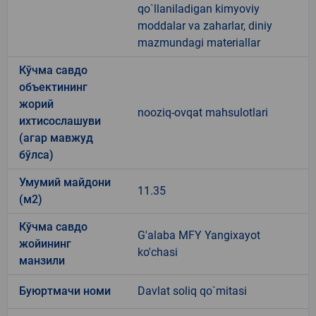
qo`llaniladigan kimyoviy
moddalar va zaharlar, diniy
mazmundagi materiallar
Кўчма савдо
объектининг
жорий
nooziq-ovqat mahsulotlari
ихтисослашуви
(агар мавжуд
бўлса)
Умумий майдони
11.35
(м2)
Кўчма савдо
G'alaba MFY Yangixayot
жойининг
ko'chasi
манзили
Буюртмачи номи
Davlat soliq qo`mitasi