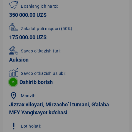
Boshlang‘ich narxi:
350 000.00 UZS
Zakalat puli miqdori
(50%)
:
175 000.00 UZS
Savdo o‘tkazish turi:
Auksion
Savdo o‘tkazish uslubi:
Oshirib borish
location_on
Manzil:
Jizzax viloyati, Mirzacho`l tumani, G'alaba
MFY Yangixayot ko'chasi
priority_high
Lot holati: