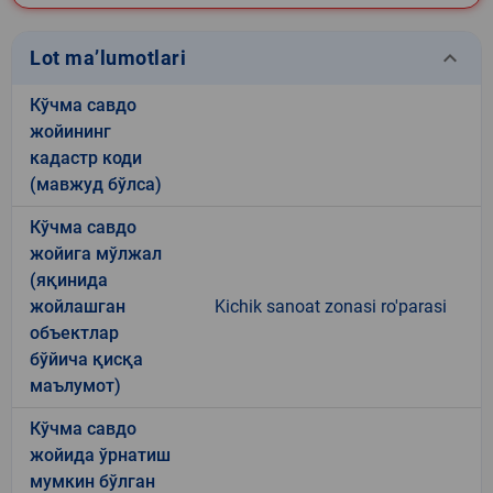
keyboard_arrow_down
Lot ma’lumotlari
Кўчма савдо
жойининг
кадастр коди
(мавжуд бўлса)
Кўчма савдо
жойига мўлжал
(яқинида
жойлашган
Kichik sanoat zonasi ro'parasi
объектлар
бўйича қисқа
маълумот)
Кўчма савдо
жойида ўрнатиш
мумкин бўлган