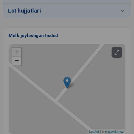
keyboard_arrow_down
Lot hujjatlari
Mulk joylashgan hudud
+
−
Leaflet
| ©
e-auksion.uz