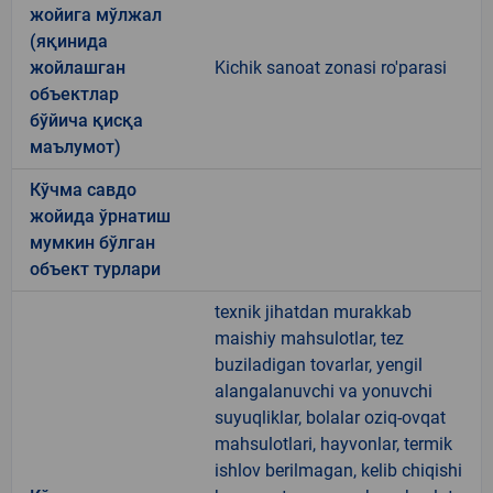
жойига мўлжал
(яқинида
жойлашган
Kichik sanoat zonasi ro'parasi
объектлар
бўйича қисқа
маълумот)
Кўчма савдо
жойида ўрнатиш
мумкин бўлган
объект турлари
texnik jihatdan murakkab
maishiy mahsulotlar, tez
buziladigan tovarlar, yengil
alangalanuvchi va yonuvchi
suyuqliklar, bolalar oziq-ovqat
mahsulotlari, hayvonlar, termik
ishlov berilmagan, kelib chiqishi