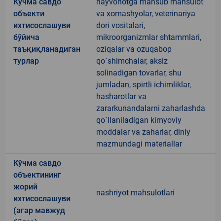
Кўчма савдо
hayvonotga mansub mahsulot
объекти
va xomashyolar, veterinariya
ихтисослашуви
dori vositalari,
бўйича
mikroorganizmlar shtammlari,
таъқиқланадиган
oziqalar va ozuqabop
турлар
qo`shimchalar, aksiz
solinadigan tovarlar, shu
jumladan, spirtli ichimliklar,
hasharotlar va
zararkunandalarni zaharlashda
qo`llaniladigan kimyoviy
moddalar va zaharlar, diniy
mazmundagi materiallar
Кўчма савдо
объектининг
жорий
nashriyot mahsulotlari
ихтисослашуви
(агар мавжуд