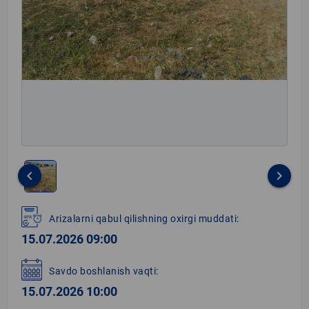
keyboard_arrow_left
keyboard_arrow_right
Item
1
Arizalarni qabul qilishning oxirgi muddati:
of
15.07.2026 09:00
1
Savdo boshlanish vaqti:
15.07.2026 10:00