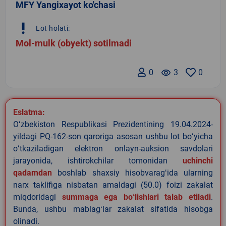
MFY Yangixayot ko'chasi
priority_high
Lot holati:
Mol-mulk (obyekt) sotilmadi
0
remove_red_eye
3
0
Eslatma:
Oʻzbekiston Respublikasi Prezidentining 19.04.2024-
yildagi PQ-162-son qaroriga asosan ushbu lot boʻyicha
oʻtkaziladigan elektron onlayn-auksion savdolari
jarayonida, ishtirokchilar tomonidan
uchinchi
qadamdan
boshlab shaxsiy hisobvaragʻida ularning
narx taklifiga nisbatan amaldagi (50.0) foizi zakalat
miqdoridagi
summaga ega boʻlishlari talab etiladi
.
Bunda, ushbu mablagʻlar zakalat sifatida hisobga
olinadi.