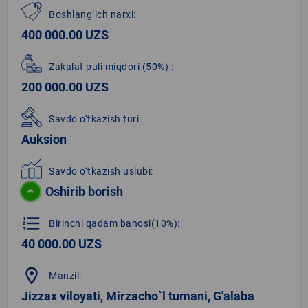
Boshlang‘ich narxi:
400 000.00 UZS
Zakalat puli miqdori
(50%)
:
200 000.00 UZS
Savdo o‘tkazish turi:
Auksion
Savdo o‘tkazish uslubi:
Oshirib borish
format_list_numbered
Birinchi qadam bahosi(10%):
40 000.00 UZS
location_on
Manzil:
Jizzax viloyati, Mirzacho`l tumani, G'alaba