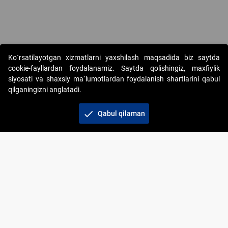
Copyright © 2017-2026. "Elektron onlayn-auksionlarni tashkil etish"
Ko`rsatilayotgan xizmatlarni yaxshilash maqsadida biz saytda
AJ. Barcha huquqlar himoyalangan
cookie-fayllardan foydalanamiz. Saytda qolishingiz, maxfiylik
siyosati va shaxsiy ma`lumotlardan foydalanish shartlarini qabul
qilganingizni anglatadi.
check
Qabul qilaman
+998 71 202-21-11
Veb-saytdagi axborot materiallaridan boshqa
shaxslar foydalanganda jamiyatning korporativ veb-
saytiga majburiy havolalar ko‘rsatilishi kerak