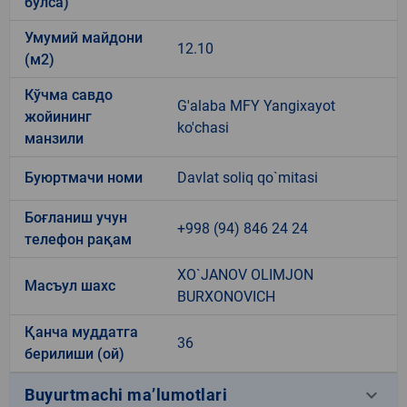
бўлса)
Умумий майдони
12.10
(м2)
Кўчма савдо
G'alaba MFY Yangixayot
жойининг
ko'chasi
манзили
Буюртмачи номи
Davlat soliq qo`mitasi
Боғланиш учун
+998 (94) 846 24 24
телефон рақам
XO`JANOV OLIMJON
Масъул шахс
BURXONOVICH
Қанча муддатга
36
берилиши (ой)
keyboard_arrow_down
Buyurtmachi ma’lumotlari