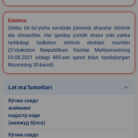
Eslatma:
Ushbu lot boʻyicha savdoda jismoniy shaxslar ishtirok
eta olmaydilar. Har qanday yuridik shaxs yoki yakka
tartibdagi tadbirkor ishtirok etishlari mumkin
(Oʻzbekiston Respublikasi Vazirlar Mahkamasining
03.08.2021 yildagi 485-son qarori bilan tasdiqlangan
Nizomning 30-bandi)
keyboard_arrow_down
Lot ma’lumotlari
Кўчма савдо
жойининг
кадастр коди
(мавжуд бўлса)
Кўчма савдо