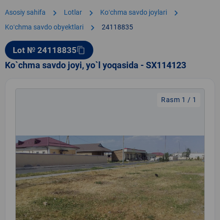
chevron_right
chevron_right
chevron_right
Asosiy sahifa
Lotlar
Koʻchma savdo joylari
chevron_right
Koʻchma savdo obyektlari
24118835
Lot № 24118835
content_copy
Ko`chma savdo joyi, yo`l yoqasida - SX114123
Rasm 1 / 1