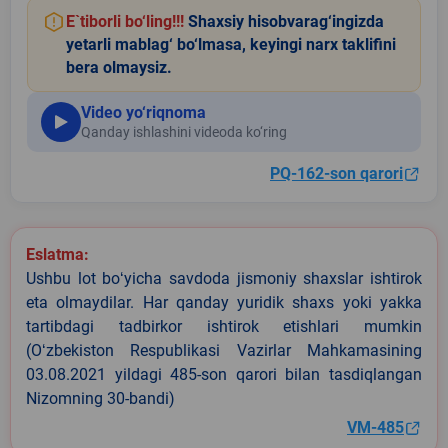
E`tiborli bo‘ling!!!
Shaxsiy hisobvarag‘ingizda
yetarli mablag‘ bo‘lmasa, keyingi narx taklifini
bera olmaysiz.
Video yo‘riqnoma
Qanday ishlashini videoda ko‘ring
PQ-162-son qarori
Eslatma:
Ushbu lot boʻyicha savdoda jismoniy shaxslar ishtirok
eta olmaydilar. Har qanday yuridik shaxs yoki yakka
tartibdagi tadbirkor ishtirok etishlari mumkin
(Oʻzbekiston Respublikasi Vazirlar Mahkamasining
03.08.2021 yildagi 485-son qarori bilan tasdiqlangan
Nizomning 30-bandi)
VM-485