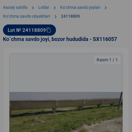
chevron_right
chevron_right
chevron_right
Asosiy sahifa
Lotlar
Koʻchma savdo joylari
chevron_right
Koʻchma savdo obyektlari
24118809
Lot № 24118809
content_copy
Ko`chma savdo joyi, bozor hududida - SX116057
Rasm 1 / 1