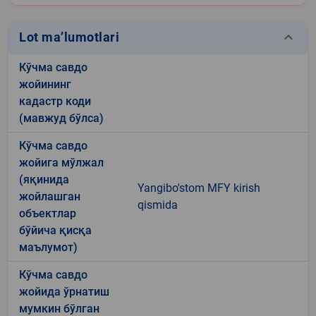
keyboard_arrow_down
Lot ma’lumotlari
Кўчма савдо
жойининг
кадастр коди
(мавжуд бўлса)
Кўчма савдо
жойига мўлжал
(яқинида
Yangibo'stom MFY kirish
жойлашган
qismida
объектлар
бўйича қисқа
маълумот)
Кўчма савдо
жойида ўрнатиш
мумкин бўлган