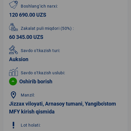
Boshlang‘ich narxi:
120 690.00 UZS
Zakalat puli miqdori
(50%)
:
60 345.00 UZS
Savdo o‘tkazish turi:
Auksion
Savdo o‘tkazish uslubi:
Oshirib borish
location_on
Manzil:
Jizzax viloyati, Arnasoy tumani, Yangibo'stom
MFY kirish qismida
priority_high
Lot holati: