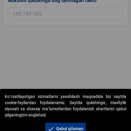
Auksion qadamiga bog‘lanmagan taklif
Copyright © 2017-2026. "Elektron onlayn-auksionlarni tashkil etish"
Ko`rsatilayotgan xizmatlarni yaxshilash maqsadida biz saytda
AJ. Barcha huquqlar himoyalangan
cookie-fayllardan foydalanamiz. Saytda qolishingiz, maxfiylik
siyosati va shaxsiy ma`lumotlardan foydalanish shartlarini qabul
qilganingizni anglatadi.
check
Qabul qilaman