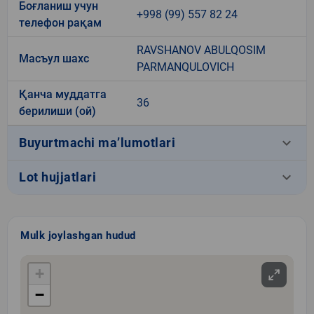
Боғланиш учун
+998 (99) 557 82 24
телефон рақам
RAVSHANOV ABULQOSIM
Масъул шахс
PARMANQULOVICH
Қанча муддатга
36
берилиши (ой)
keyboard_arrow_down
Buyurtmachi ma’lumotlari
keyboard_arrow_down
Lot hujjatlari
Mulk joylashgan hudud
+
−