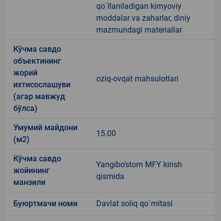
qo`llaniladigan kimyoviy
moddalar va zaharlar, diniy
mazmundagi materiallar
Кўчма савдо
объектининг
жорий
oziq-ovqat mahsulotlari
ихтисослашуви
(агар мавжуд
бўлса)
Умумий майдони
15.00
(м2)
Кўчма савдо
Yangibo'stom MFY kirish
жойининг
qismida
манзили
Буюртмачи номи
Davlat soliq qo`mitasi