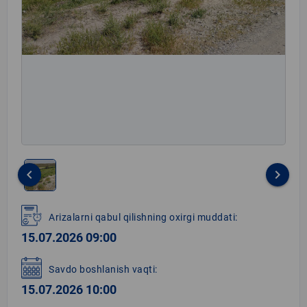
keyboard_arrow_left
keyboard_arrow_right
Item
1
Arizalarni qabul qilishning oxirgi muddati:
of
15.07.2026 09:00
1
Savdo boshlanish vaqti:
15.07.2026 10:00