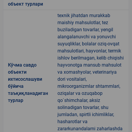
объект турлари
texnik jihatdan murakkab
maishiy mahsulotlar, tez
buziladigan tovarlar, yengil
alangalanuvchi va yonuvchi
suyuqliklar, bolalar oziq-ovqat
mahsulotlari, hayvonlar, termik
ishlov berilmagan, kelib chiqishi
Кўчма савдо
hayvonotga mansub mahsulot
объекти
va xomashyolar, veterinariya
ихтисослашуви
dori vositalari,
бўйича
mikroorganizmlar shtammlari,
таъқиқланадиган
oziqalar va ozuqabop
турлар
qo`shimchalar, aksiz
solinadigan tovarlar, shu
jumladan, spirtli ichimliklar,
hasharotlar va
zararkunandalarni zaharlashda