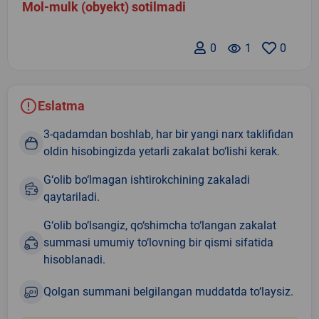
Mol-mulk (obyekt) sotilmadi
0
remove_red_eye
1
0
Eslatma
3-qadamdan boshlab, har bir yangi narx taklifidan
oldin hisobingizda yetarli zakalat bo‘lishi kerak.
G‘olib bo‘lmagan ishtirokchining zakaladi
qaytariladi.
G‘olib bo‘lsangiz, qo‘shimcha to‘langan zakalat
summasi umumiy to‘lovning bir qismi sifatida
hisoblanadi.
Qolgan summani belgilangan muddatda to‘laysiz.