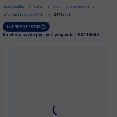
chevron_right
chevron_right
chevron_right
Asosiy sahifa
Lotlar
Koʻchma savdo joylari
chevron_right
Koʻchma savdo obyektlari
24118788
Lot № 24118788
content_copy
Ko`chma savdo joyi, yo`l yoqasida - SX116044