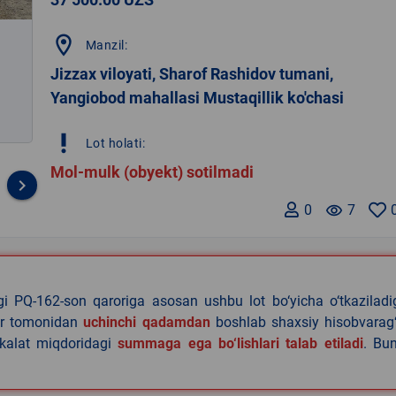
location_on
Manzil:
Jizzax viloyati, Sharof Rashidov tumani,
Yangiobod mahallasi Mustaqillik ko'chasi
priority_high
Lot holati:
Mol-mulk (obyekt) sotilmadi
keyboard_arrow_right
0
remove_red_eye
7
agi PQ-162-son qaroriga asosan ushbu lot bo‘yicha o‘tkazilad
lar tomonidan
uchinchi qadamdan
boshlab shaxsiy hisobvarag‘
akalat miqdoridagi
summaga ega bo‘lishlari talab etiladi
. Bu