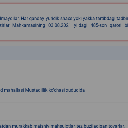
lmaydilar. Har qanday yuridik shaxs yoki yakka tartibdagi tadbi
azirlar Mahkamasining 03.08.2021 yildagi 485-son qarori bi
k
d mahallasi Mustaqillik ko'chasi xududida
hatdan murakkab maishiy mahsulotlar, tez buziladigan tovarlar,