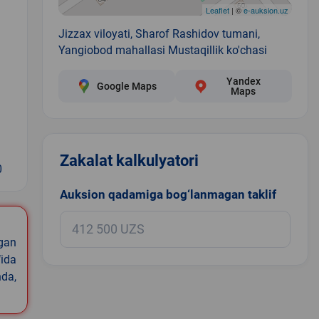
Leaflet
| ©
e-auksion.uz
Jizzax viloyati, Sharof Rashidov tumani,
Yangiobod mahallasi Mustaqillik ko'chasi
Yandex
Google Maps
Maps
Zakalat kalkulyatori
0
Auksion qadamiga bog‘lanmagan taklif
igan
ida
nda,