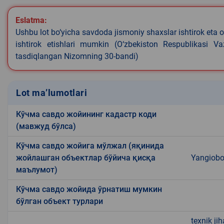
Eslatma:
Ushbu lot bo‘yicha savdoda jismoniy shaxslar ishtirok eta o
ishtirok etishlari mumkin (O‘zbekiston Respublikasi V
tasdiqlangan Nizomning 30-bandi)
Lot ma’lumotlari
Кўчма савдо жойининг кадастр коди
(мавжуд бўлса)
Кўчма савдо жойига мўлжал (яқинида
жойлашган объектлар бўйича қисқа
Yangiobo
маълумот)
Кўчма савдо жойида ўрнатиш мумкин
бўлган объект турлари
texnik ji