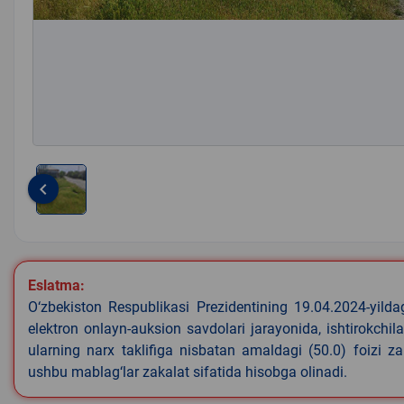
keyboard_arrow_left
Item
1
of
1
Eslatma:
O‘zbekiston Respublikasi Prezidentining 19.04.2024-yild
elektron onlayn-auksion savdolari jarayonida, ishtirokchi
ularning narx taklifiga nisbatan amaldagi (50.0) foizi z
ushbu mablag‘lar zakalat sifatida hisobga olinadi.