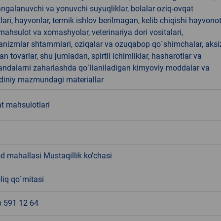
angalanuvchi va yonuvchi suyuqliklar, bolalar oziq-ovqat
ari, hayvonlar, termik ishlov berilmagan, kelib chiqishi hayvono
hsulot va xomashyolar, veterinariya dori vositalari,
anizmlar shtammlari, oziqalar va ozuqabop qo`shimchalar, aksi
an tovarlar, shu jumladan, spirtli ichimliklar, hasharotlar va
andalarni zaharlashda qo`llaniladigan kimyoviy moddalar va
 diniy mazmundagi materiallar
t mahsulotlari
 mahallasi Mustaqillik ko'chasi
liq qo`mitasi
) 591 12 64