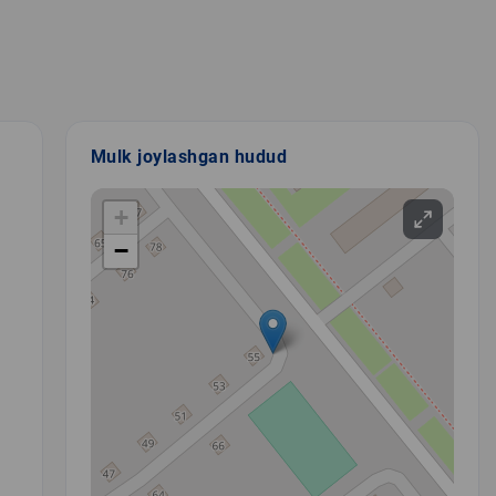
Mulk joylashgan hudud
+
−