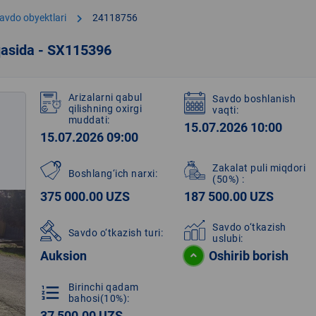
chevron_right
avdo obyektlari
24118756
qasida - SX115396
Arizalarni qabul
Savdo boshlanish
qilishning oxirgi
vaqti:
muddati:
15.07.2026 10:00
15.07.2026 09:00
Zakalat puli miqdori
Boshlang‘ich narxi:
(50%)
:
375 000.00 UZS
187 500.00 UZS
Savdo o‘tkazish
Savdo o‘tkazish turi:
uslubi:
Auksion
Oshirib borish
Birinchi qadam
format_list_numbered
bahosi(10%):
37 500.00 UZS