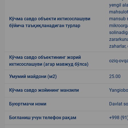
yengil al
mahsulotl
Кўчма савдо объекти ихтисослашуви
mansub ma
бўйича таъқиқланадиган турлар
mikroorg
solinadig
zararkun
zaharlar,
Кўчма савдо объектининг жорий
oziq-ovqa
ихтисослашуви (агар мавжуд бўлса)
Умумий майдони (м2)
25.00
Кўчма савдо жойининг манзили
Yangiobod
Буюртмачи номи
Davlat so
Боғланиш учун телефон рақам
+998 (91