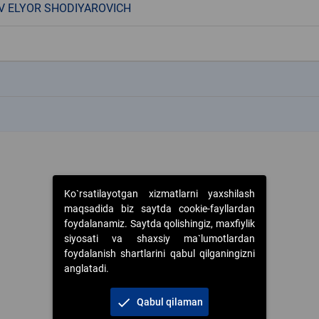
V ELYOR SHODIYAROVICH
k
k
Ko`rsatilayotgan xizmatlarni yaxshilash
maqsadida biz saytda cookie-fayllardan
foydalanamiz. Saytda qolishingiz, maxfiylik
siyosati va shaxsiy ma`lumotlardan
foydalanish shartlarini qabul qilganingizni
anglatadi.
check
Qabul qilaman