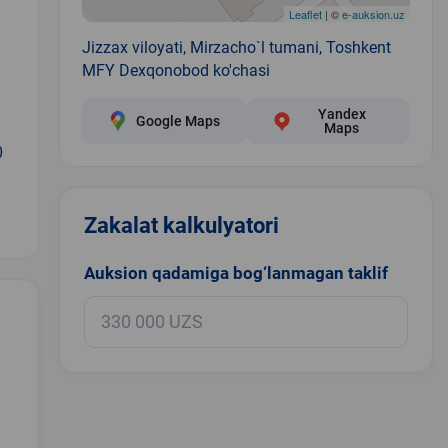
Leaflet
| ©
e-auksion.uz
Jizzax viloyati, Mirzacho`l tumani, Toshkent
MFY Dexqonobod ko'chasi
Yandex
Google Maps
Maps
0
Zakalat kalkulyatori
Auksion qadamiga bog‘lanmagan taklif
.