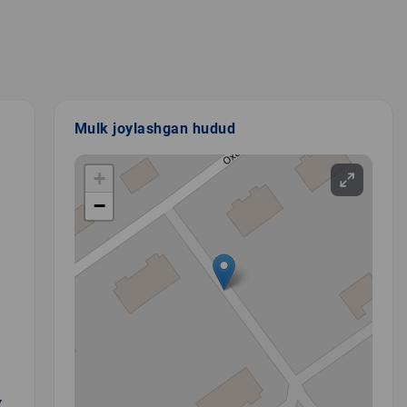
Mulk joylashgan hudud
+
−
Y