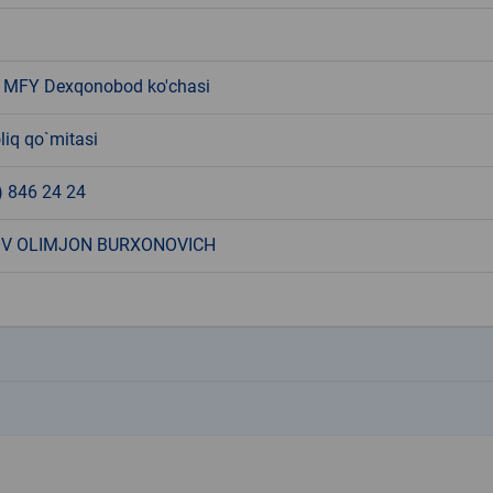
 MFY Dexqonobod ko'chasi
liq qo`mitasi
) 846 24 24
V OLIMJON BURXONOVICH
k
k