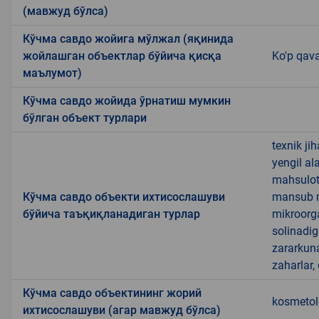
(мавжуд бўлса)
Кўчма савдо жойига мўлжал (яқинида
жойлашган объектлар бўйича қисқа
Ko'p qava
маълумот)
Кўчма савдо жойида ўрнатиш мумкин
бўлган объект турлари
texnik ji
yengil al
mahsulotl
Кўчма савдо объекти ихтисослашуви
mansub ma
бўйича таъқиқланадиган турлар
mikroorg
solinadig
zararkun
zaharlar,
Кўчма савдо объектининг жорий
kosmetol
ихтисослашуви (агар мавжуд бўлса)