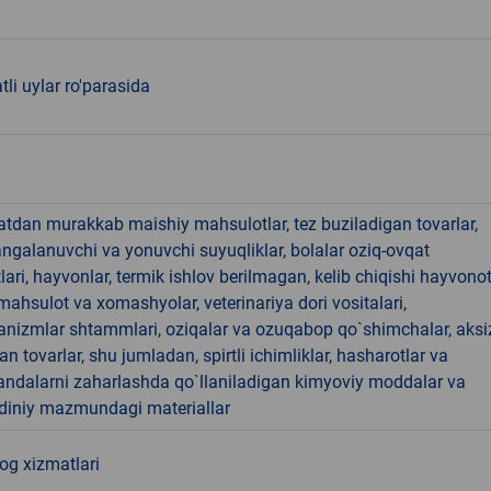
tli uylar ro'parasida
hatdan murakkab maishiy mahsulotlar, tez buziladigan tovarlar,
angalanuvchi va yonuvchi suyuqliklar, bolalar oziq-ovqat
ari, hayvonlar, termik ishlov berilmagan, kelib chiqishi hayvono
hsulot va xomashyolar, veterinariya dori vositalari,
anizmlar shtammlari, oziqalar va ozuqabop qo`shimchalar, aksi
an tovarlar, shu jumladan, spirtli ichimliklar, hasharotlar va
andalarni zaharlashda qo`llaniladigan kimyoviy moddalar va
 diniy mazmundagi materiallar
og xizmatlari