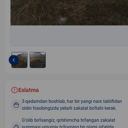
keyboard_arrow_left
Item
1
of
2
Eslatma
3-qadamdan boshlab, har bir yangi narx taklifidan
oldin hisobingizda yetarli zakalat bo‘lishi kerak.
G‘olib bo‘lsangiz, qo‘shimcha to‘langan zakalat
summasi umumiy to‘lovning bir qismi sifatida