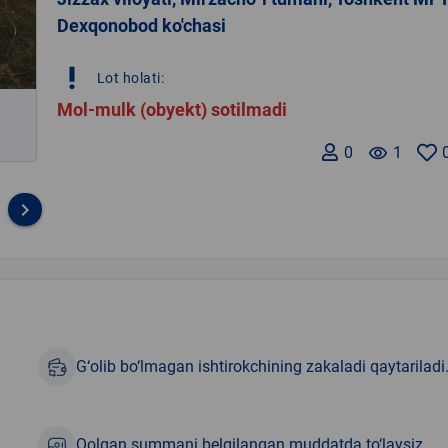
Dexqonobod ko'chasi
priority_high
Lot holati:
Mol-mulk (obyekt) sotilmadi
0
remove_red_eye
1
keyboard_arrow_right
G‘olib bo‘lmagan ishtirokchining zakaladi qaytariladi
Qolgan summani belgilangan muddatda to‘laysiz.