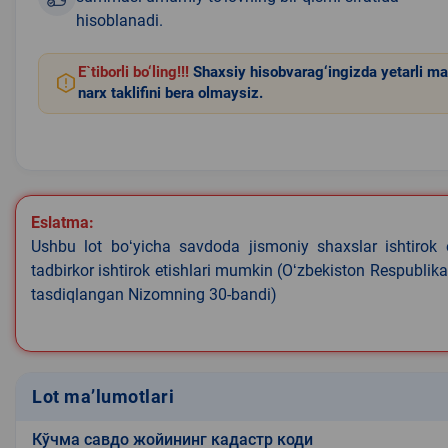
hisoblanadi.
E`tiborli bo‘ling!!!
Shaxsiy hisobvarag‘ingizda yetarli ma
narx taklifini bera olmaysiz.
Eslatma:
Ushbu lot boʻyicha savdoda jismoniy shaxslar ishtirok 
tadbirkor ishtirok etishlari mumkin (Oʻzbekiston Respublik
tasdiqlangan Nizomning 30-bandi)
Lot ma’lumotlari
Кўчма савдо жойининг кадастр коди