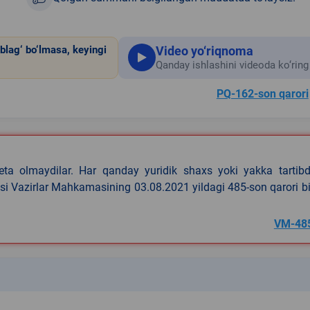
Video yo‘riqnoma
blag‘ bo‘lmasa, keyingi
Qanday ishlashini videoda ko‘ring
PQ-162-son qarori
eta olmaydilar. Har qanday yuridik shaxs yoki yakka tartibd
asi Vazirlar Mahkamasining 03.08.2021 yildagi 485-son qarori b
VM-48
k