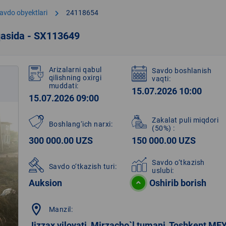
chevron_right
avdo obyektlari
24118654
qasida - SX113649
Arizalarni qabul
Savdo boshlanish
qilishning oxirgi
vaqti:
muddati:
15.07.2026 10:00
15.07.2026 09:00
Zakalat puli miqdori
Boshlang‘ich narxi:
(50%)
:
300 000.00 UZS
150 000.00 UZS
Savdo o‘tkazish
Savdo o‘tkazish turi:
uslubi:
Auksion
Oshirib borish
location_on
Manzil:
Jizzax viloyati, Mirzacho`l tumani, Toshkent MF