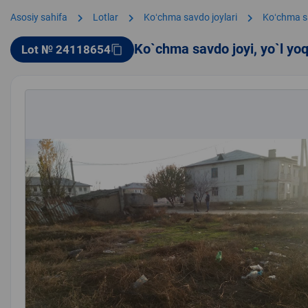
chevron_right
chevron_right
chevron_right
Asosiy sahifa
Lotlar
Koʻchma savdo joylari
Koʻchma s
Ko`chma savdo joyi, yo`l yo
Lot № 24118654
content_copy