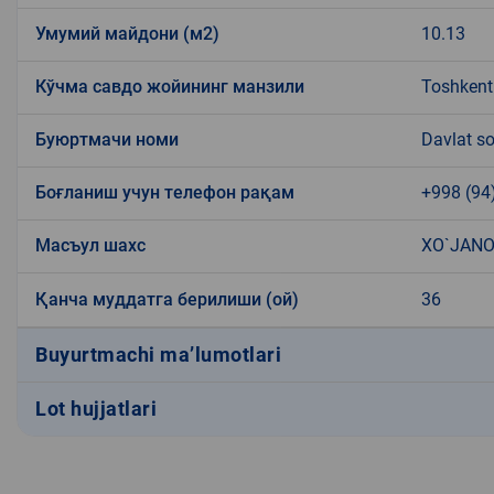
Умумий майдони (м2)
10.13
Кўчма савдо жойининг манзили
Toshkent
Буюртмачи номи
Davlat so
Боғланиш учун телефон рақам
+998 (94
Масъул шахс
XO`JANO
Қанча муддатга берилиши (ой)
36
Buyurtmachi ma’lumotlari
Lot hujjatlari