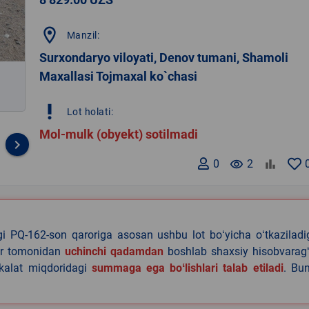
location_on
Manzil:
Surxondaryo viloyati, Denov tumani, Shamoli
Maxallasi Tojmaxal ko`chasi
priority_high
Lot holati:
Mol-mulk (obyekt) sotilmadi
keyboard_arrow_right
0
remove_red_eye
2
agi PQ-162-son qaroriga asosan ushbu lot boʻyicha oʻtkazilad
lar tomonidan
uchinchi qadamdan
boshlab shaxsiy hisobvaragʻ
akalat miqdoridagi
summaga ega boʻlishlari talab etiladi
. Bu