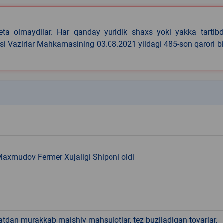
eta olmaydilar. Har qanday yuridik shaxs yoki yakka tartibd
asi Vazirlar Mahkamasining 03.08.2021 yildagi 485-son qarori b
k
axmudov Fermer Xujaligi Shiponi oldi
hatdan murakkab maishiy mahsulotlar, tez buziladigan tovarlar,