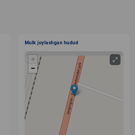
Mulk joylashgan hudud
+
−