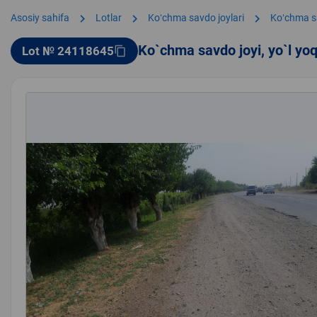
chevron_right
chevron_right
chevron_right
Asosiy sahifa
Lotlar
Koʻchma savdo joylari
Koʻchma s
Ko`chma savdo joyi, yo`l yo
Lot № 24118645
content_copy