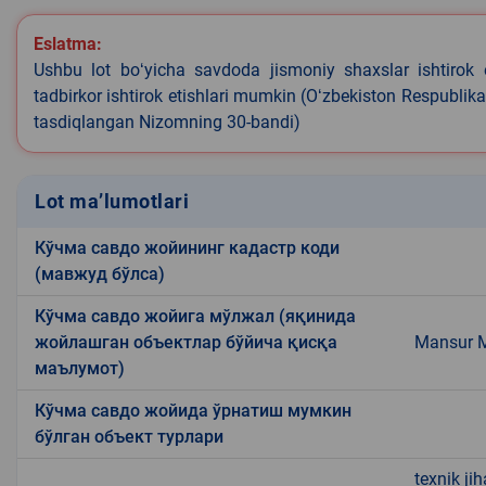
Eslatma:
Ushbu lot boʻyicha savdoda jismoniy shaxslar ishtirok 
tadbirkor ishtirok etishlari mumkin (Oʻzbekiston Respublik
tasdiqlangan Nizomning 30-bandi)
Lot ma’lumotlari
Кўчма савдо жойининг кадастр коди
(мавжуд бўлса)
Кўчма савдо жойига мўлжал (яқинида
жойлашган объектлар бўйича қисқа
Mansur M
маълумот)
Кўчма савдо жойида ўрнатиш мумкин
бўлган объект турлари
texnik ji