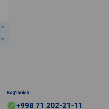
eyboard_arrow_down
eyboard_arrow_down
Bog‘lanish
+998 71 202-21-11