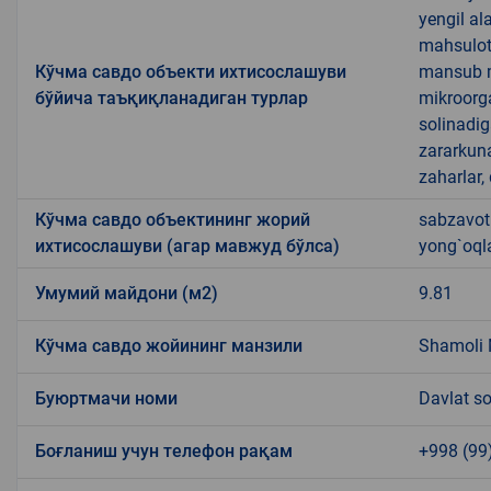
yengil al
mahsulotl
Кўчма савдо объекти ихтисослашуви
mansub ma
бўйича таъқиқланадиган турлар
mikroorg
solinadig
zararkun
zaharlar,
Кўчма савдо объектининг жорий
sabzavotl
ихтисослашуви (агар мавжуд бўлса)
yong`oql
Умумий майдони (м2)
9.81
Кўчма савдо жойининг манзили
Shamoli 
Буюртмачи номи
Davlat so
Боғланиш учун телефон рақам
+998 (99