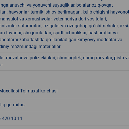
angalanuvchi va yonuvchi suyuqliklar, bolalar oziq-ovqat
ari, hayvonlar, termik ishlov berilmagan, kelib chiqishi hayvono
hsulot va xomashyolar, veterinariya dori vositalari,
anizmlar shtammlari, oziqalar va ozuqabop qo`shimchalar, aksi
an tovarlar, shu jumladan, spirtli ichimliklar, hasharotlar va
andalarni zaharlashda qo`llaniladigan kimyoviy moddalar va
 diniy mazmundagi materiallar
ar-mevalar va poliz ekinlari, shuningdek, quruq mevalar, pista v
ar
Maxallasi Tojmaxal ko`chasi
liq qo`mitasi
) 420 10 11