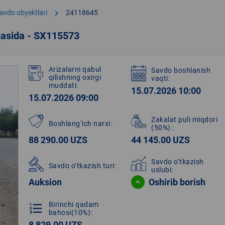
chevron_right
avdo obyektlari
24118645
qasida - SX115573
Arizalarni qabul
Savdo boshlanish
qilishning oxirgi
vaqti:
muddati:
15.07.2026 10:00
15.07.2026 09:00
Zakalat puli miqdori
Boshlang‘ich narxi:
(50%)
:
88 290.00 UZS
44 145.00 UZS
Savdo o‘tkazish
Savdo o‘tkazish turi:
uslubi:
Auksion
Oshirib borish
Birinchi qadam
format_list_numbered
bahosi(10%):
8 829.00 UZS