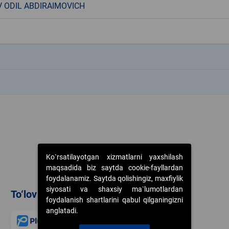
 ODIL ABDIRAIMOVICH
k
k
Ko`rsatilayotgan xizmatlarni yaxshilash
maqsadida biz saytda cookie-fayllardan
foydalanamiz. Saytda qolishingiz, maxfiylik
siyosati va shaxsiy ma`lumotlardan
To‘lov usullari
foydalanish shartlarini qabul qilganingizni
anglatadi.