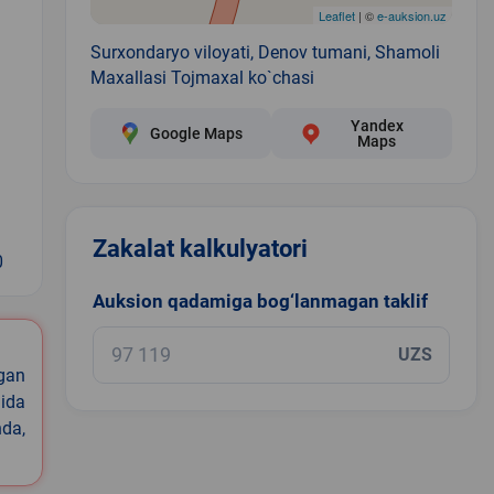
Leaflet
| ©
e-auksion.uz
Surxondaryo viloyati, Denov tumani, Shamoli
Maxallasi Tojmaxal ko`chasi
Yandex
Google Maps
Maps
Zakalat kalkulyatori
0
Auksion qadamiga bog‘lanmagan taklif
UZS
igan
ida
nda,