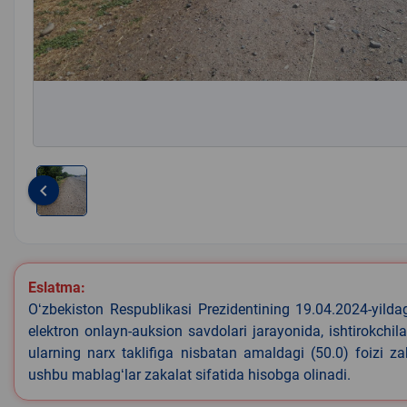
keyboard_arrow_left
Item
1
of
1
Eslatma:
Oʻzbekiston Respublikasi Prezidentining 19.04.2024-yild
elektron onlayn-auksion savdolari jarayonida, ishtirokchi
ularning narx taklifiga nisbatan amaldagi (50.0) foizi z
ushbu mablagʻlar zakalat sifatida hisobga olinadi.