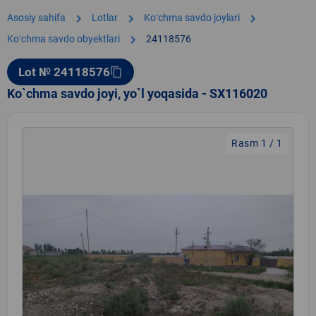
chevron_right
chevron_right
chevron_right
Asosiy sahifa
Lotlar
Koʻchma savdo joylari
chevron_right
Koʻchma savdo obyektlari
24118576
Lot № 24118576
content_copy
Ko`chma savdo joyi, yo`l yoqasida - SX116020
Rasm 1 / 1