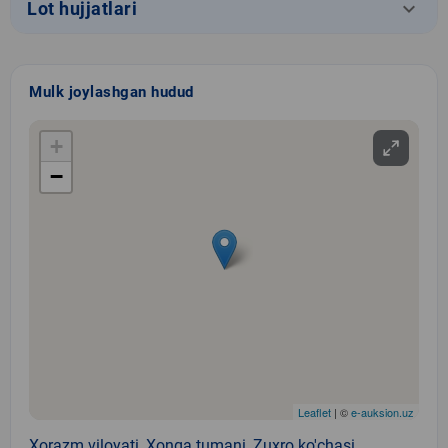
keyboard_arrow_down
Lot hujjatlari
Mulk joylashgan hudud
+
−
Leaflet
| ©
e-auksion.uz
Xorazm viloyati, Xonqa tumani, Zuxro ko'chasi