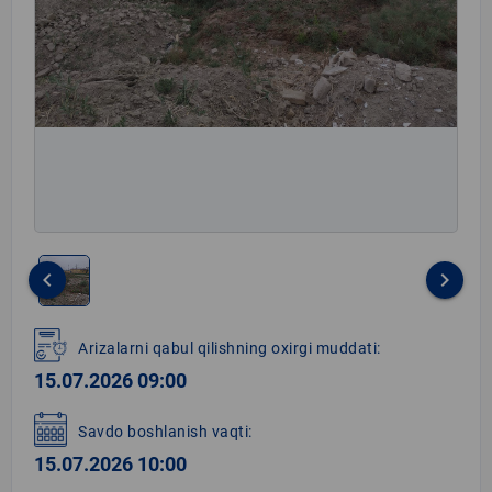
keyboard_arrow_left
keyboard_arrow_right
Item
1
Arizalarni qabul qilishning oxirgi muddati:
of
15.07.2026 09:00
1
Savdo boshlanish vaqti:
15.07.2026 10:00