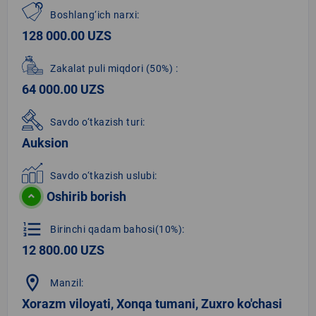
Boshlang‘ich narxi:
128 000.00 UZS
Zakalat puli miqdori
(50%)
:
64 000.00 UZS
Savdo o‘tkazish turi:
Auksion
Savdo o‘tkazish uslubi:
Oshirib borish
format_list_numbered
Birinchi qadam bahosi(10%):
12 800.00 UZS
location_on
Manzil:
Xorazm viloyati, Xonqa tumani, Zuxro ko'chasi