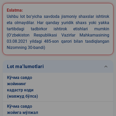
Eslatma:
Ushbu lot boʻyicha savdoda jismoniy shaxslar ishtirok
eta olmaydilar. Har qanday yuridik shaxs yoki yakka
tartibdagi tadbirkor ishtirok etishlari mumkin
(Oʻzbekiston Respublikasi Vazirlar Mahkamasining
03.08.2021 yildagi 485-son qarori bilan tasdiqlangan
Nizomning 30-bandi)
keyboard_arrow_down
Lot ma’lumotlari
Кўчма савдо
жойининг
кадастр коди
(мавжуд бўлса)
Кўчма савдо
жойига мўлжал