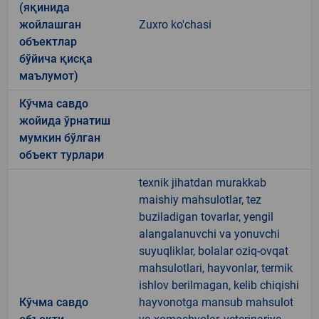
(яқинида
жойлашган
Zuxro ko'chasi
объектлар
бўйича қисқа
маълумот)
Кўчма савдо
жойида ўрнатиш
мумкин бўлган
объект турлари
texnik jihatdan murakkab
maishiy mahsulotlar, tez
buziladigan tovarlar, yengil
alangalanuvchi va yonuvchi
suyuqliklar, bolalar oziq-ovqat
mahsulotlari, hayvonlar, termik
ishlov berilmagan, kelib chiqishi
Кўчма савдо
hayvonotga mansub mahsulot