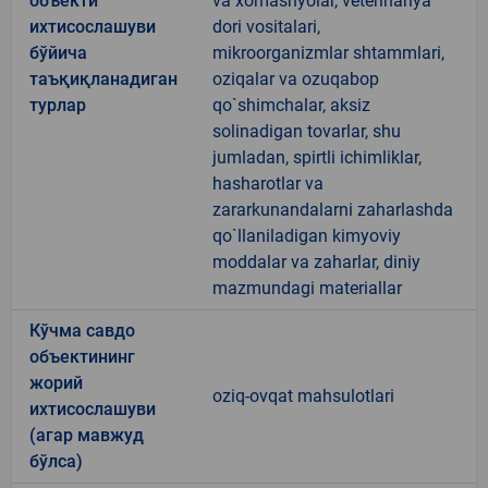
объекти
va xomashyolar, veterinariya
ихтисослашуви
dori vositalari,
бўйича
mikroorganizmlar shtammlari,
таъқиқланадиган
oziqalar va ozuqabop
турлар
qo`shimchalar, aksiz
solinadigan tovarlar, shu
jumladan, spirtli ichimliklar,
hasharotlar va
zararkunandalarni zaharlashda
qo`llaniladigan kimyoviy
moddalar va zaharlar, diniy
mazmundagi materiallar
Кўчма савдо
объектининг
жорий
oziq-ovqat mahsulotlari
ихтисослашуви
(агар мавжуд
бўлса)