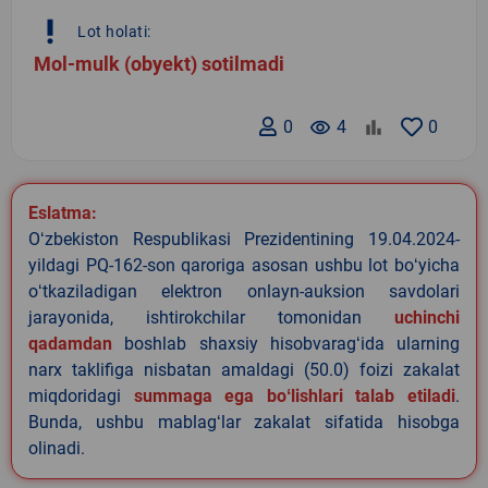
priority_high
Lot holati:
Mol-mulk (obyekt) sotilmadi
0
remove_red_eye
4
0
Eslatma:
Oʻzbekiston Respublikasi Prezidentining 19.04.2024-
yildagi PQ-162-son qaroriga asosan ushbu lot boʻyicha
oʻtkaziladigan elektron onlayn-auksion savdolari
jarayonida, ishtirokchilar tomonidan
uchinchi
qadamdan
boshlab shaxsiy hisobvaragʻida ularning
narx taklifiga nisbatan amaldagi (50.0) foizi zakalat
miqdoridagi
summaga ega boʻlishlari talab etiladi
.
Bunda, ushbu mablagʻlar zakalat sifatida hisobga
olinadi.