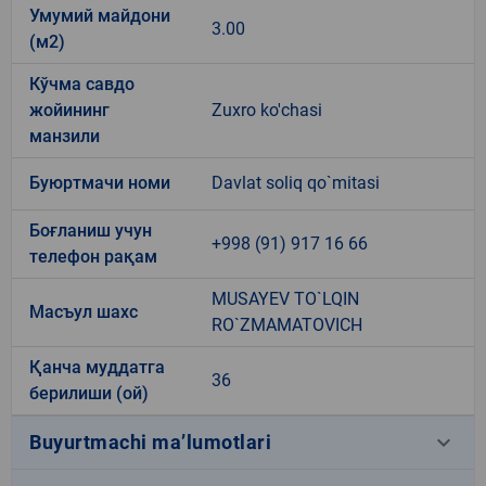
Умумий майдони
3.00
(м2)
Кўчма савдо
жойининг
Zuxro ko'chasi
манзили
Буюртмачи номи
Davlat soliq qo`mitasi
Боғланиш учун
+998 (91) 917 16 66
телефон рақам
MUSAYEV TO`LQIN
Масъул шахс
RO`ZMAMATOVICH
Қанча муддатга
36
берилиши (ой)
keyboard_arrow_down
Buyurtmachi ma’lumotlari