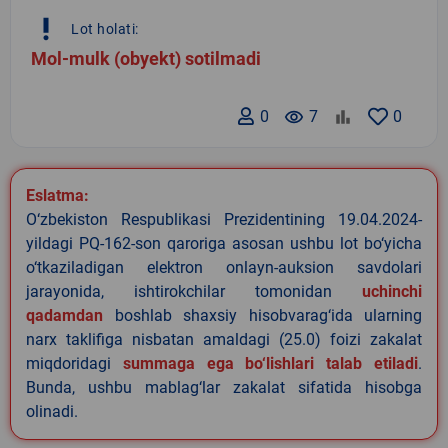
priority_high
Lot holati:
Mol-mulk (obyekt) sotilmadi
0
remove_red_eye
7
0
Eslatma:
O‘zbekiston Respublikasi Prezidentining 19.04.2024-
yildagi PQ-162-son qaroriga asosan ushbu lot bo‘yicha
o‘tkaziladigan elektron onlayn-auksion savdolari
jarayonida, ishtirokchilar tomonidan
uchinchi
qadamdan
boshlab shaxsiy hisobvarag‘ida ularning
narx taklifiga nisbatan amaldagi (25.0) foizi zakalat
miqdoridagi
summaga ega bo‘lishlari talab etiladi
.
Bunda, ushbu mablag‘lar zakalat sifatida hisobga
olinadi.