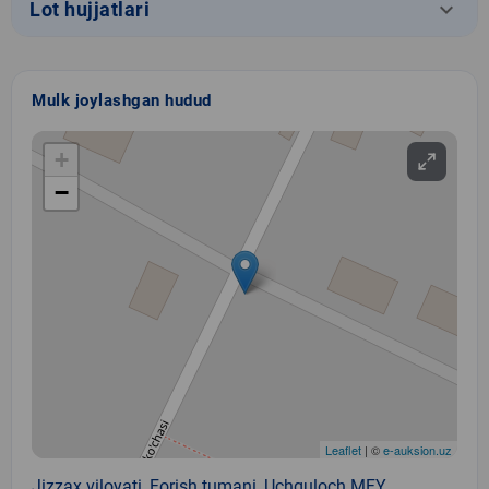
keyboard_arrow_down
Lot hujjatlari
Mulk joylashgan hudud
+
−
Leaflet
| ©
e-auksion.uz
Jizzax viloyati, Forish tumani, Uchquloch MFY