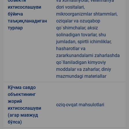
объекти
va xomashyolar, veterinariya
ихтисослашуви
dori vositalari,
бўйича
mikroorganizmlar shtammlari,
таъқиқланадиган
oziqalar va ozuqabop
турлар
qo`shimchalar, aksiz
solinadigan tovarlar, shu
jumladan, spirtli ichimliklar,
hasharotlar va
zararkunandalarni zaharlashda
qo`llaniladigan kimyoviy
moddalar va zaharlar, diniy
mazmundagi materiallar
Кўчма савдо
объектининг
жорий
oziq-ovqat mahsulotlari
ихтисослашуви
(агар мавжуд
бўлса)