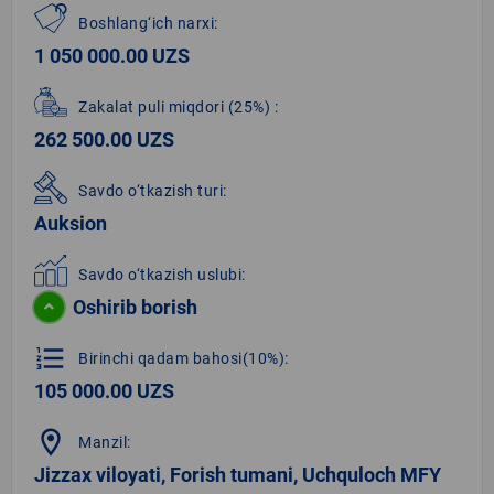
Boshlang‘ich narxi:
1 050 000.00 UZS
Zakalat puli miqdori
(25%)
:
262 500.00 UZS
Savdo o‘tkazish turi:
Auksion
Savdo o‘tkazish uslubi:
Oshirib borish
format_list_numbered
Birinchi qadam bahosi(10%):
105 000.00 UZS
location_on
Manzil:
Jizzax viloyati, Forish tumani, Uchquloch MFY