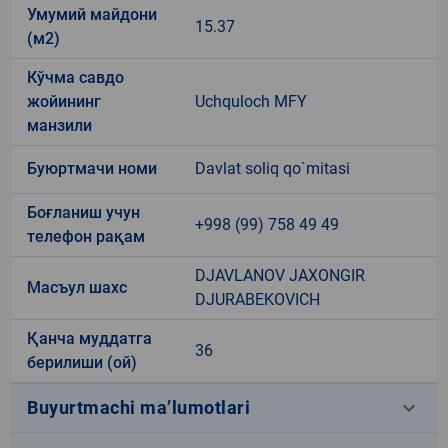
Умумий майдони
15.37
(м2)
Кўчма савдо
жойининг
Uchquloch MFY
манзили
Буюртмачи номи
Davlat soliq qo`mitasi
Боғланиш учун
+998 (99) 758 49 49
телефон рақам
DJAVLANOV JAXONGIR
Масъул шахс
DJURABEKOVICH
Қанча муддатга
36
берилиши (ой)
keyboard_arrow_down
Buyurtmachi ma’lumotlari