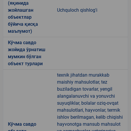
(яқинида
жойлашган
Uchquloch qishlog'i
объектлар
бўйича қисқа
маълумот)
Кўчма савдо
жойида ўрнатиш
мумкин бўлган
объект турлари
texnik jihatdan murakkab
maishiy mahsulotlar, tez
buziladigan tovarlar, yengil
alangalanuvchi va yonuvchi
suyuqliklar, bolalar oziq-ovqat
mahsulotlari, hayvonlar, termik
ishlov berilmagan, kelib chiqishi
Кўчма савдо
hayvonotga mansub mahsulot