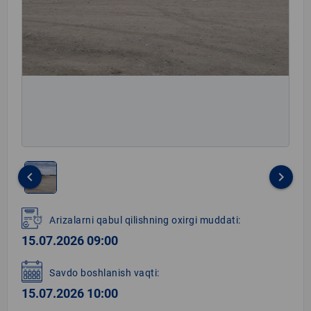
keyboard_arrow_left
keyboard_arrow_right
Item
1
Arizalarni qabul qilishning oxirgi muddati:
of
15.07.2026 09:00
1
Savdo boshlanish vaqti:
15.07.2026 10:00