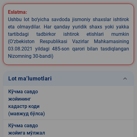
Eslatma:
Ushbu lot bo‘yicha savdoda jismoniy shaxslar ishtirok
eta olmaydilar. Har qanday yuridik shaxs yoki yakka
tartibdagi tadbirkor ishtirok etishlari mumkin
(O‘zbekiston Respublikasi Vazirlar Mahkamasining
03.08.2021 yildagi 485-son qarori bilan tasdiqlangan
Nizomning 30-bandi)
keyboard_arrow_down
Lot ma’lumotlari
Кўчма савдо
жойининг
кадастр коди
(мавжуд бўлса)
Кўчма савдо
жойига мўлжал