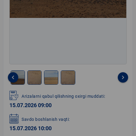
keyboard_arrow_left
keyboard_arrow_right
Item
1
Arizalarni qabul qilishning oxirgi muddati:
of
15.07.2026 09:00
4
Savdo boshlanish vaqti:
15.07.2026 10:00