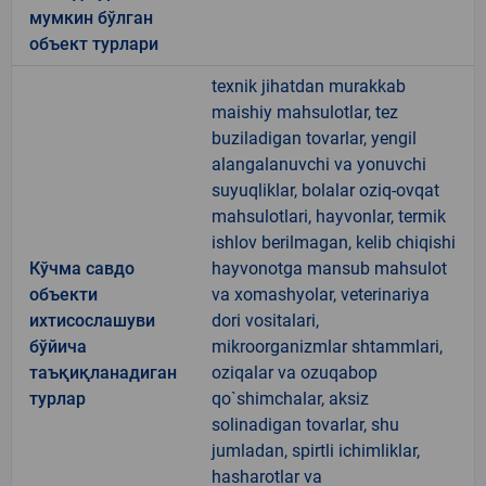
мумкин бўлган
объект турлари
texnik jihatdan murakkab
maishiy mahsulotlar, tez
buziladigan tovarlar, yengil
alangalanuvchi va yonuvchi
suyuqliklar, bolalar oziq-ovqat
mahsulotlari, hayvonlar, termik
ishlov berilmagan, kelib chiqishi
Кўчма савдо
hayvonotga mansub mahsulot
объекти
va xomashyolar, veterinariya
ихтисослашуви
dori vositalari,
бўйича
mikroorganizmlar shtammlari,
таъқиқланадиган
oziqalar va ozuqabop
турлар
qo`shimchalar, aksiz
solinadigan tovarlar, shu
jumladan, spirtli ichimliklar,
hasharotlar va