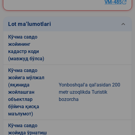
VM-485
keyboard_arrow_down
Lot ma’lumotlari
Кўчма савдо
жойининг
кадастр коди
(мавжуд бўлса)
Кўчма савдо
жойига мўлжал
(яқинида
Yonboshqal'a qal'asidan 200
жойлашган
metr uzoqlikda Turistik
объектлар
bozorcha
бўйича қисқа
маълумот)
Кўчма савдо
жойида ўрнатиш