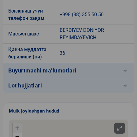
Боғланиш учун
+998 (88) 355 50 50
телефон рақам
BERDIYEV DONIYOR
Масъул шахс
REYIMBAYEVICH
Қанча муддатга
36
берилиши (ой)
keyboard_arrow_down
Buyurtmachi ma’lumotlari
keyboard_arrow_down
Lot hujjatlari
Mulk joylashgan hudud
+
−