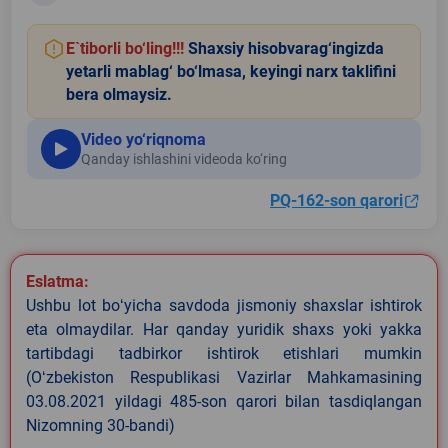
E`tiborli bo‘ling!!!
Shaxsiy hisobvarag‘ingizda
yetarli mablag‘ bo‘lmasa, keyingi narx taklifini
bera olmaysiz.
Video yo‘riqnoma
Qanday ishlashini videoda ko‘ring
PQ-162-son qarori
Eslatma:
Ushbu lot boʻyicha savdoda jismoniy shaxslar ishtirok
eta olmaydilar. Har qanday yuridik shaxs yoki yakka
tartibdagi tadbirkor ishtirok etishlari mumkin
(Oʻzbekiston Respublikasi Vazirlar Mahkamasining
03.08.2021 yildagi 485-son qarori bilan tasdiqlangan
Nizomning 30-bandi)