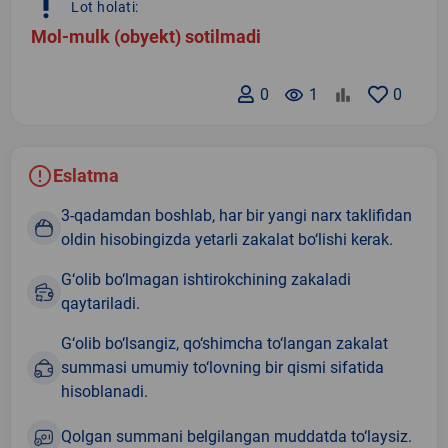
priority_high
Lot holati:
Mol-mulk (obyekt) sotilmadi
0
remove_red_eye
1
0
Eslatma
3-qadamdan boshlab, har bir yangi narx taklifidan
oldin hisobingizda yetarli zakalat bo‘lishi kerak.
G‘olib bo‘lmagan ishtirokchining zakaladi
qaytariladi.
G‘olib bo‘lsangiz, qo‘shimcha to‘langan zakalat
summasi umumiy to‘lovning bir qismi sifatida
hisoblanadi.
Qolgan summani belgilangan muddatda to‘laysiz.