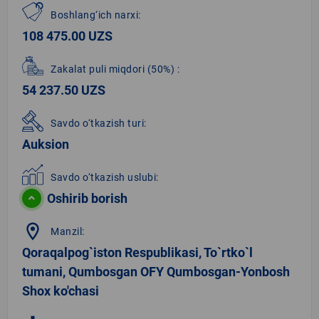
Boshlang‘ich narxi:
108 475.00 UZS
Zakalat puli miqdori
(50%)
:
54 237.50 UZS
Savdo o‘tkazish turi:
Auksion
Savdo o‘tkazish uslubi:
Oshirib borish
location_on
Manzil:
Qoraqalpog`iston Respublikasi, To`rtko`l
tumani, Qumbosgan OFY Qumbosgan-Yonbosh
Shox ko'chasi