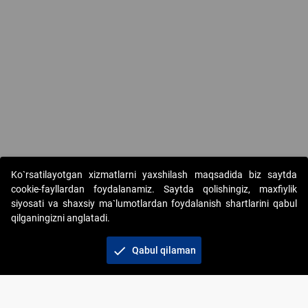
Ko`rsatilayotgan xizmatlarni yaxshilash maqsadida biz saytda
cookie-fayllardan foydalanamiz. Saytda qolishingiz, maxfiylik
siyosati va shaxsiy ma`lumotlardan foydalanish shartlarini qabul
qilganingizni anglatadi.
Copyright © 2017-2026. "Elektron onlayn-auksionlarni
tashkil etish" AJ. Barcha huquqlar himoyalangan
check
Qabul qilaman