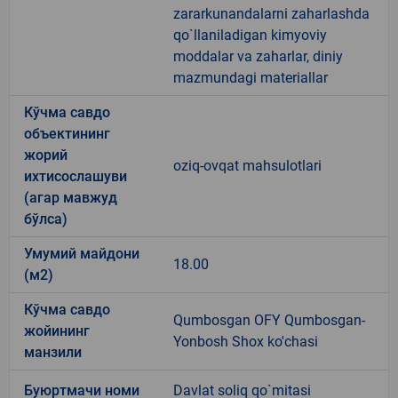
zararkunandalarni zaharlashda
qo`llaniladigan kimyoviy
moddalar va zaharlar, diniy
mazmundagi materiallar
Кўчма савдо
объектининг
жорий
oziq-ovqat mahsulotlari
ихтисослашуви
(агар мавжуд
бўлса)
Умумий майдони
18.00
(м2)
Кўчма савдо
Qumbosgan OFY Qumbosgan-
жойининг
Yonbosh Shox ko'chasi
манзили
Буюртмачи номи
Davlat soliq qo`mitasi