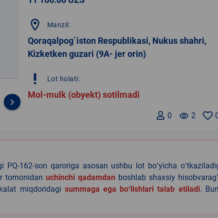
location_on
Manzil:
Qoraqalpog`iston Respublikasi, Nukus shahri,
Kizketken guzari (9A- jer orin)
priority_high
Lot holati:
Mol-mulk (obyekt) sotilmadi
keyboard_arrow_right
0
remove_red_eye
2
agi PQ-162-son qaroriga asosan ushbu lot boʻyicha oʻtkazilad
lar tomonidan
uchinchi qadamdan
boshlab shaxsiy hisobvaragʻ
akalat miqdoridagi
summaga ega boʻlishlari talab etiladi
. Bu