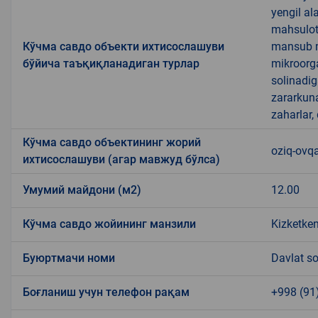
yengil al
mahsulotl
Кўчма савдо объекти ихтисослашуви
mansub ma
бўйича таъқиқланадиган турлар
mikroorg
solinadig
zararkun
zaharlar,
Кўчма савдо объектининг жорий
oziq-ovqa
ихтисослашуви (агар мавжуд бўлса)
Умумий майдони (м2)
12.00
Кўчма савдо жойининг манзили
Kizketken
Буюртмачи номи
Davlat so
Боғланиш учун телефон рақам
+998 (91