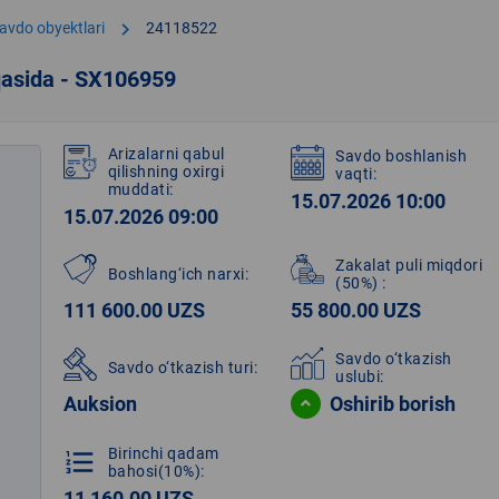
chevron_right
avdo obyektlari
24118522
qasida - SX106959
Arizalarni qabul
Savdo boshlanish
qilishning oxirgi
vaqti:
muddati:
15.07.2026 10:00
15.07.2026 09:00
Zakalat puli miqdori
Boshlang‘ich narxi:
(50%)
:
111 600.00 UZS
55 800.00 UZS
Savdo o‘tkazish
Savdo o‘tkazish turi:
uslubi:
Auksion
Oshirib borish
Birinchi qadam
format_list_numbered
bahosi(10%):
11 160.00 UZS