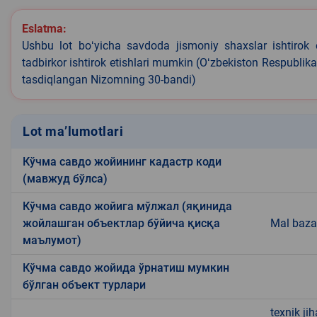
Eslatma:
Ushbu lot boʻyicha savdoda jismoniy shaxslar ishtirok 
tadbirkor ishtirok etishlari mumkin (Oʻzbekiston Respublik
tasdiqlangan Nizomning 30-bandi)
Lot ma’lumotlari
Кўчма савдо жойининг кадастр коди
(мавжуд бўлса)
Кўчма савдо жойига мўлжал (яқинида
жойлашган объектлар бўйича қисқа
Mal baza
маълумот)
Кўчма савдо жойида ўрнатиш мумкин
бўлган объект турлари
texnik ji