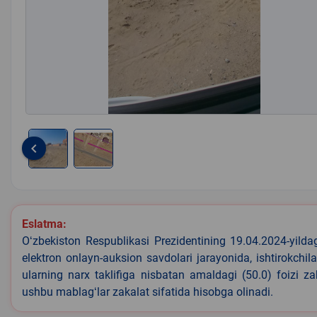
keyboard_arrow_left
Item
1
of
2
Eslatma:
Oʻzbekiston Respublikasi Prezidentining 19.04.2024-yild
elektron onlayn-auksion savdolari jarayonida, ishtirokchi
ularning narx taklifiga nisbatan amaldagi (50.0) foizi z
ushbu mablagʻlar zakalat sifatida hisobga olinadi.