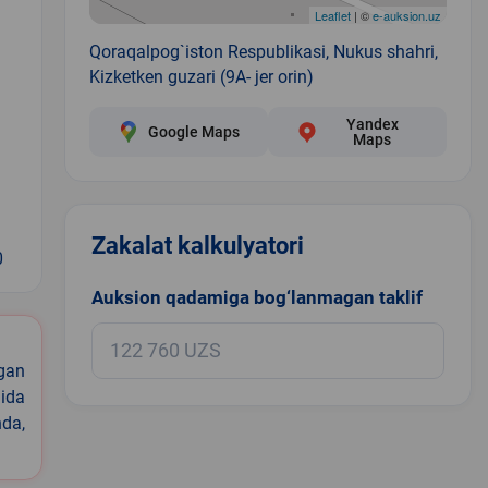
Leaflet
| ©
e-auksion.uz
Qoraqalpog`iston Respublikasi, Nukus shahri,
Kizketken guzari (9A- jer orin)
Yandex
Google Maps
Maps
Zakalat kalkulyatori
0
Auksion qadamiga bog‘lanmagan taklif
igan
ida
nda,