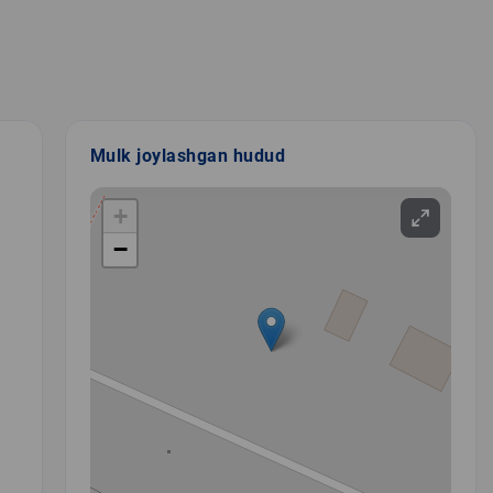
Mulk joylashgan hudud
+
−