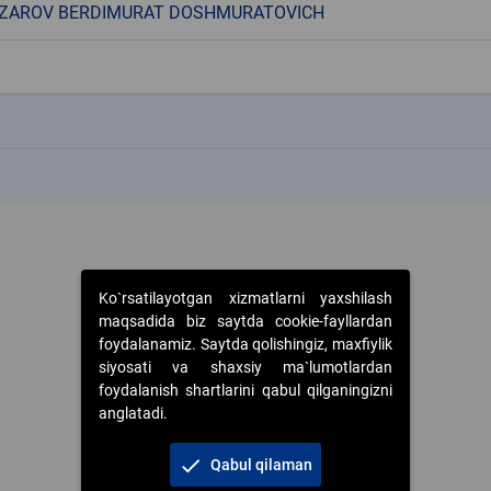
ZAROV BERDIMURAT DOSHMURATOVICH
k
k
Ko`rsatilayotgan xizmatlarni yaxshilash
maqsadida biz saytda cookie-fayllardan
foydalanamiz. Saytda qolishingiz, maxfiylik
siyosati va shaxsiy ma`lumotlardan
foydalanish shartlarini qabul qilganingizni
anglatadi.
check
Qabul qilaman