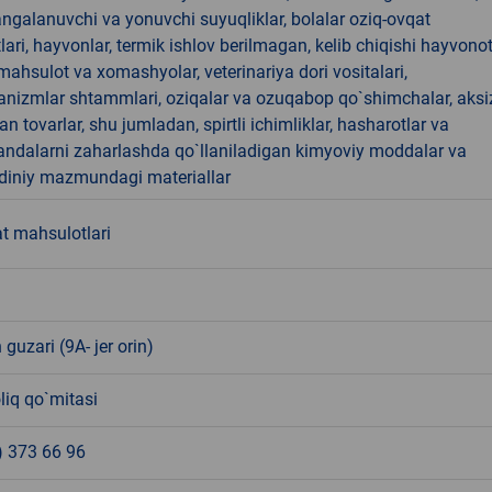
angalanuvchi va yonuvchi suyuqliklar, bolalar oziq-ovqat
ari, hayvonlar, termik ishlov berilmagan, kelib chiqishi hayvono
hsulot va xomashyolar, veterinariya dori vositalari,
anizmlar shtammlari, oziqalar va ozuqabop qo`shimchalar, aksi
an tovarlar, shu jumladan, spirtli ichimliklar, hasharotlar va
andalarni zaharlashda qo`llaniladigan kimyoviy moddalar va
 diniy mazmundagi materiallar
t mahsulotlari
 guzari (9A- jer orin)
liq qo`mitasi
) 373 66 96