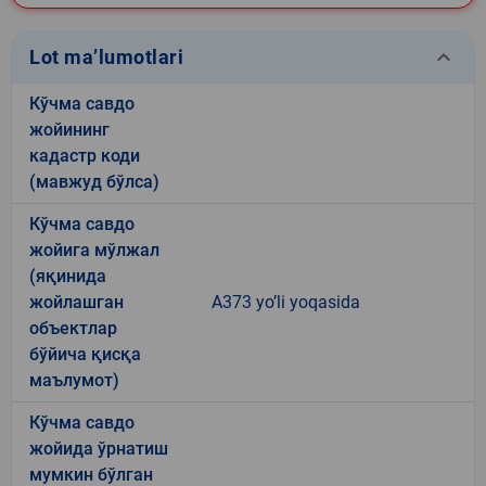
keyboard_arrow_down
Lot ma’lumotlari
Кўчма савдо
жойининг
кадастр коди
(мавжуд бўлса)
Кўчма савдо
жойига мўлжал
(яқинида
жойлашган
A373 yo’li yoqasida
объектлар
бўйича қисқа
маълумот)
Кўчма савдо
жойида ўрнатиш
мумкин бўлган