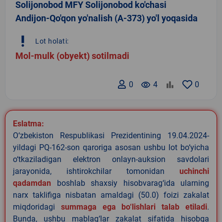
Solijonobod MFY Solijonobod ko'chasi
Andijon-Qo'qon yo'nalish (A-373) yo'l yoqasida
priority_high
Lot holati:
Mol-mulk (obyekt) sotilmadi
0
remove_red_eye
4
0
Eslatma:
O‘zbekiston Respublikasi Prezidentining 19.04.2024-
yildagi PQ-162-son qaroriga asosan ushbu lot bo‘yicha
o‘tkaziladigan elektron onlayn-auksion savdolari
jarayonida, ishtirokchilar tomonidan
uchinchi
qadamdan
boshlab shaxsiy hisobvarag‘ida ularning
narx taklifiga nisbatan amaldagi (50.0) foizi zakalat
miqdoridagi
summaga ega bo‘lishlari talab etiladi
.
Bunda, ushbu mablag‘lar zakalat sifatida hisobga