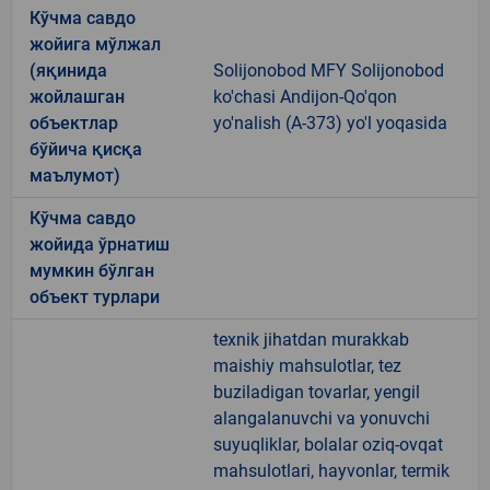
Кўчма савдо
жойига мўлжал
(яқинида
Solijonobod MFY Solijonobod
жойлашган
ko'chasi Andijon-Qo'qon
объектлар
yo'nalish (A-373) yo'l yoqasida
бўйича қисқа
маълумот)
Кўчма савдо
жойида ўрнатиш
мумкин бўлган
объект турлари
texnik jihatdan murakkab
maishiy mahsulotlar, tez
buziladigan tovarlar, yengil
alangalanuvchi va yonuvchi
suyuqliklar, bolalar oziq-ovqat
mahsulotlari, hayvonlar, termik