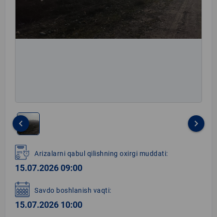
keyboard_arrow_left
keyboard_arrow_right
Item
1
Arizalarni qabul qilishning oxirgi muddati:
of
15.07.2026 09:00
1
Savdo boshlanish vaqti:
15.07.2026 10:00