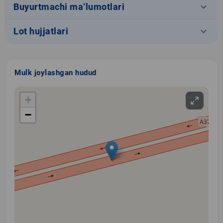
keyboard_arrow_down
Buyurtmachi ma’lumotlari
keyboard_arrow_down
Lot hujjatlari
Mulk joylashgan hudud
+
−