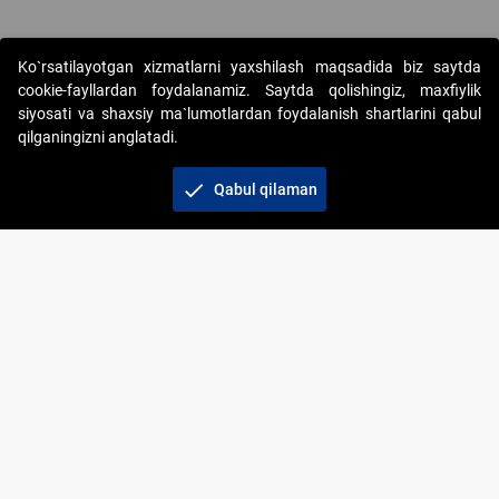
Ko`rsatilayotgan xizmatlarni yaxshilash maqsadida biz saytda
cookie-fayllardan foydalanamiz. Saytda qolishingiz, maxfiylik
siyosati va shaxsiy ma`lumotlardan foydalanish shartlarini qabul
qilganingizni anglatadi.
Copyright © 2017-2026. "Elektron onlayn-auksionlarni
tashkil etish" AJ. Barcha huquqlar himoyalangan
check
Qabul qilaman
To‘lov usullari