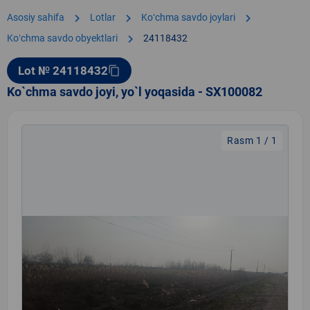
chevron_right
chevron_right
chevron_right
Asosiy sahifa
Lotlar
Koʻchma savdo joylari
chevron_right
Koʻchma savdo obyektlari
24118432
Lot № 24118432
content_copy
Ko`chma savdo joyi, yo`l yoqasida - SX100082
Rasm 1 / 1