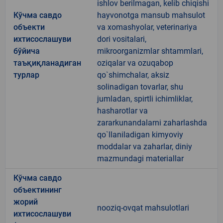
ishlov berilmagan, kelib chiqishi
Кўчма савдо
hayvonotga mansub mahsulot
объекти
va xomashyolar, veterinariya
ихтисослашуви
dori vositalari,
бўйича
mikroorganizmlar shtammlari,
таъқиқланадиган
oziqalar va ozuqabop
турлар
qo`shimchalar, aksiz
solinadigan tovarlar, shu
jumladan, spirtli ichimliklar,
hasharotlar va
zararkunandalarni zaharlashda
qo`llaniladigan kimyoviy
moddalar va zaharlar, diniy
mazmundagi materiallar
Кўчма савдо
объектининг
жорий
nooziq-ovqat mahsulotlari
ихтисослашуви