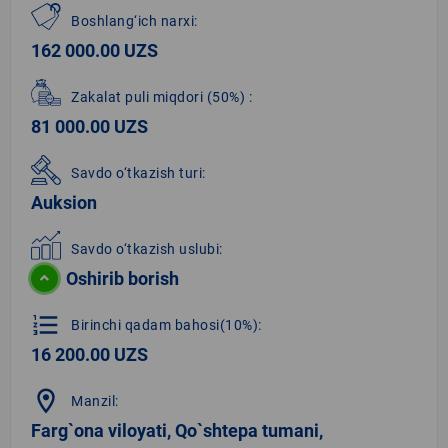
Boshlang‘ich narxi:
162 000.00 UZS
Zakalat puli miqdori
(50%)
:
81 000.00 UZS
Savdo o‘tkazish turi:
Auksion
Savdo o‘tkazish uslubi:
Oshirib borish
format_list_numbered
Birinchi qadam bahosi(10%):
16 200.00 UZS
location_on
Manzil:
Farg`ona viloyati, Qo`shtepa tumani,