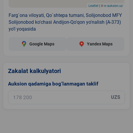
Leaflet
| ©
e-auksion.uz
Farg`ona viloyati, Qo`shtepa tumani, Solijonobod MFY
Solijonobod ko'chasi Andijon-Qo'qon yo'nalish (A-373)
yo'l yoqasida
Google Maps
Yandex Maps
Zakalat kalkulyatori
Auksion qadamiga bog‘lanmagan taklif
UZS