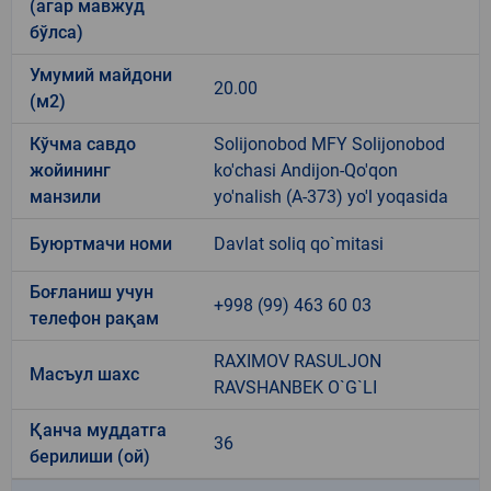
(агар мавжуд
бўлса)
Умумий майдони
20.00
(м2)
Кўчма савдо
Solijonobod MFY Solijonobod
жойининг
ko'chasi Andijon-Qo'qon
манзили
yo'nalish (A-373) yo'l yoqasida
Буюртмачи номи
Davlat soliq qo`mitasi
Боғланиш учун
+998 (99) 463 60 03
телефон рақам
RAXIMOV RASULJON
Масъул шахс
RAVSHANBEK O`G`LI
Қанча муддатга
36
берилиши (ой)