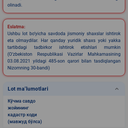
olinadi.
Eslatma:
Ushbu lot bo‘yicha savdoda jismoniy shaxslar ishtirok
eta olmaydilar. Har qanday yuridik shaxs yoki yakka
tartibdagi tadbirkor ishtirok etishlari mumkin
(O‘zbekiston Respublikasi Vazirlar Mahkamasining
03.08.2021 yildagi 485-son qarori bilan tasdiqlangan
Nizomning 30-bandi)
keyboard_arrow_down
Lot ma’lumotlari
Кўчма савдо
жойининг
кадастр коди
(мавжуд бўлса)