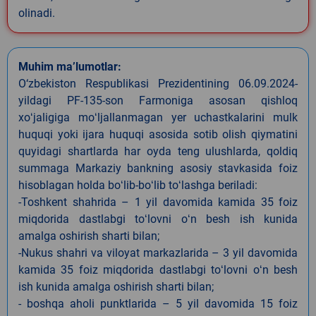
olinadi.
Muhim ma’lumotlar:
O‘zbekiston Respublikasi Prezidentining 06.09.2024-
yildagi PF-135-son Farmoniga asosan qishloq
xoʻjaligiga moʻljallanmagan yer uchastkalarini mulk
huquqi yoki ijara huquqi asosida sotib olish qiymatini
quyidagi shartlarda har oyda teng ulushlarda, qoldiq
summaga Markaziy bankning asosiy stavkasida foiz
hisoblagan holda boʻlib-boʻlib toʻlashga beriladi:
-Toshkent shahrida – 1 yil davomida kamida 35 foiz
miqdorida dastlabgi toʻlovni oʻn besh ish kunida
amalga oshirish sharti bilan;
-Nukus shahri va viloyat markazlarida – 3 yil davomida
kamida 35 foiz miqdorida dastlabgi toʻlovni oʻn besh
ish kunida amalga oshirish sharti bilan;
- boshqa aholi punktlarida – 5 yil davomida 15 foiz