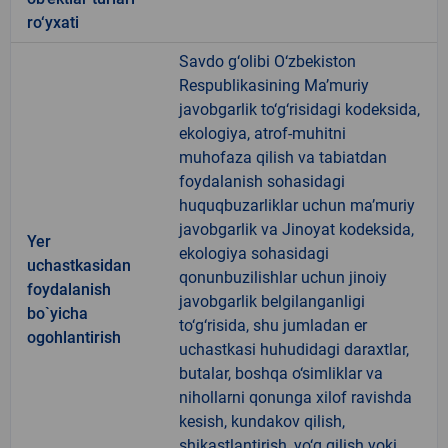
ro‘yxati
Savdo g‘olibi O‘zbekiston
Respublikasining Ma’muriy
javobgarlik to‘g‘risidagi kodeksida,
ekologiya, atrof-muhitni
muhofaza qilish va tabiatdan
foydalanish sohasidagi
huquqbuzarliklar uchun ma’muriy
javobgarlik va Jinoyat kodeksida,
Yer
ekologiya sohasidagi
uchastkasidan
qonunbuzilishlar uchun jinoiy
foydalanish
javobgarlik belgilanganligi
bo`yicha
to‘g‘risida, shu jumladan er
ogohlantirish
uchastkasi huhudidagi daraxtlar,
butalar, boshqa o‘simliklar va
nihollarni qonunga xilof ravishda
kesish, kundakov qilish,
shikastlantirish, yo‘q qilish yoki