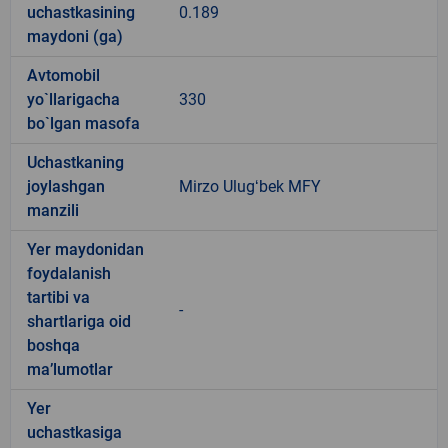
uchastkasining
0.189
maydoni (ga)
Avtomobil
yo`llarigacha
330
bo`lgan masofa
Uchastkaning
joylashgan
Mirzo Ulugʻbek MFY
manzili
Yer maydonidan
foydalanish
tartibi va
-
shartlariga oid
boshqa
ma’lumotlar
Yer
uchastkasiga