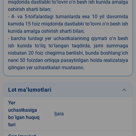
miqdorida dastlabki toʻlovni oʻn besh ish kunida amalga
oshirish sharti bilan;
- 4- va 5-toifalardagi tumanlarda esa 10 yil davomida
kamida 15 foiz miqdorida dastlabki toʻlovni oʻn besh ish
kunida amalga oshirish sharti bilan;
- barcha turdagi yer uchastkalarining qiymati oʻn besh
ish kunida toʻliq toʻlangan taqdirda, jami summaga
nisbatan 20 foiz chegirma berilishi, bunda boshlangʻich
narxi 50 foizdan ortiqqa pasaytirilgan holda realizatsiya
qilingan yer uchastkalari mustasno.
keyboard_arrow_down
Lot ma’lumotlari
Yer
uchastkasiga
Ijara
bo`lgan huquq
turi