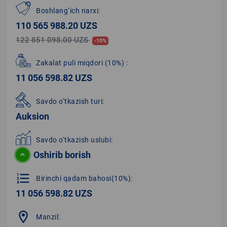
Boshlang‘ich narxi:
110 565 988.20 UZS
122 851 098.00 UZS
-10%
Zakalat puli miqdori
(10%)
:
11 056 598.82 UZS
Savdo o‘tkazish turi:
Auksion
Savdo o‘tkazish uslubi:
Oshirib borish
format_list_numbered
Birinchi qadam bahosi(10%):
11 056 598.82 UZS
location_on
Manzil: