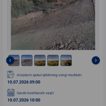
keyboard_arrow_left
keyboard_arrow_right
Item
1
Arizalarni qabul qilishning oxirgi muddati:
of
10.07.2026 09:00
5
Savdo boshlanish vaqti:
10.07.2026 10:00