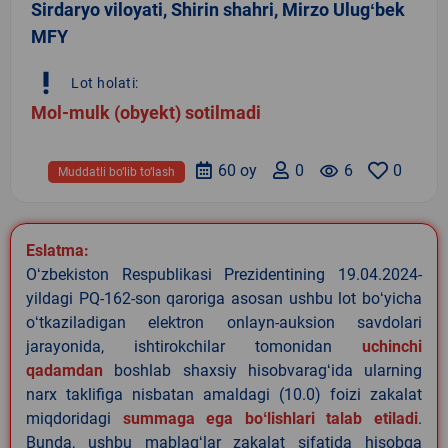
Sirdaryo viloyati, Shirin shahri, Mirzo Ulugʻbek
MFY
priority_high
Lot holati:
Mol-mulk (obyekt) sotilmadi
60 oy
0
remove_red_eye
6
0
Muddatli bo‘lib to‘lash
Eslatma:
Oʻzbekiston Respublikasi Prezidentining 19.04.2024-
yildagi PQ-162-son qaroriga asosan ushbu lot boʻyicha
oʻtkaziladigan elektron onlayn-auksion savdolari
jarayonida, ishtirokchilar tomonidan
uchinchi
qadamdan
boshlab shaxsiy hisobvaragʻida ularning
narx taklifiga nisbatan amaldagi (10.0) foizi zakalat
miqdoridagi
summaga ega boʻlishlari talab etiladi
.
Bunda, ushbu mablagʻlar zakalat sifatida hisobga