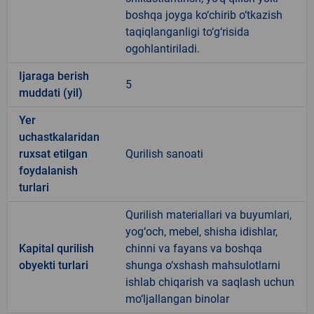
boshqa joyga ko‘chirib o‘tkazish
taqiqlanganligi to‘g‘risida
ogohlantiriladi.
Ijaraga berish
5
muddati (yil)
Yer
uchastkalaridan
ruxsat etilgan
Qurilish sanoati
foydalanish
turlari
Qurilish materiallari va buyumlari,
yog‘och, mebel, shisha idishlar,
Kapital qurilish
chinni va fayans va boshqa
obyekti turlari
shunga o‘xshash mahsulotlarni
ishlab chiqarish va saqlash uchun
mo‘ljallangan binolar