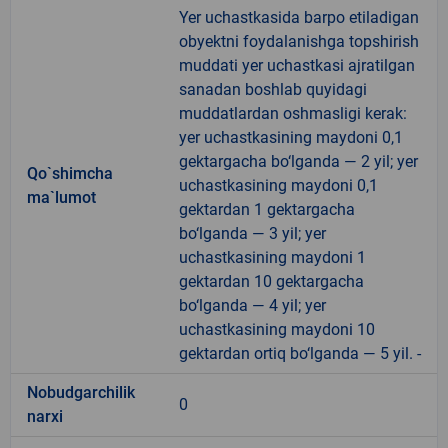
Yer uchastkasida barpo etiladigan
obyektni foydalanishga topshirish
muddati yer uchastkasi ajratilgan
sanadan boshlab quyidagi
muddatlardan oshmasligi kerak:
yer uchastkasining maydoni 0,1
gektargacha bo‘lganda — 2 yil; yer
Qo`shimcha
uchastkasining maydoni 0,1
ma`lumot
gektardan 1 gektargacha
bo‘lganda — 3 yil; yer
uchastkasining maydoni 1
gektardan 10 gektargacha
bo‘lganda — 4 yil; yer
uchastkasining maydoni 10
gektardan ortiq bo‘lganda — 5 yil. -
Nobudgarchilik
0
narxi