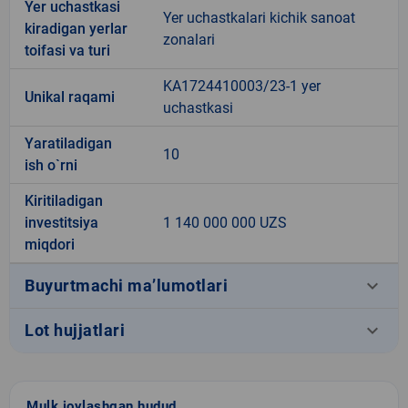
Yer uchastkasi
Yer uchastkalari kichik sanoat
kiradigan yerlar
zonalari
toifasi va turi
KA1724410003/23-1 yer
Unikal raqami
uchastkasi
Yaratiladigan
10
ish o`rni
Kiritiladigan
investitsiya
1 140 000 000 UZS
miqdori
keyboard_arrow_down
Buyurtmachi ma’lumotlari
keyboard_arrow_down
Lot hujjatlari
Mulk joylashgan hudud