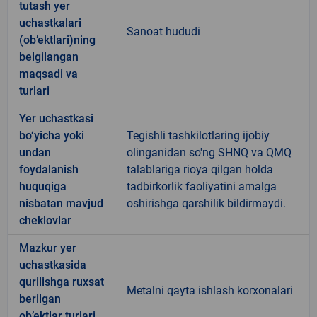
tutash yer
uchastkalari
Sanoat hududi
(ob’ektlari)ning
belgilangan
maqsadi va
turlari
Yer uchastkasi
bo‘yicha yoki
Tegishli tashkilotlaring ijobiy
undan
olinganidan so'ng SHNQ va QMQ
foydalanish
talablariga rioya qilgan holda
huquqiga
tadbirkorlik faoliyatini amalga
nisbatan mavjud
oshirishga qarshilik bildirmaydi.
cheklovlar
Mazkur yer
uchastkasida
qurilishga ruxsat
Metalni qayta ishlash korxonalari
berilgan
ob’ektlar turlari