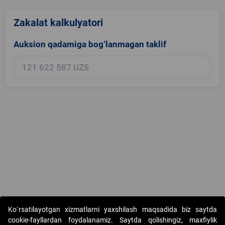
Zakalat kalkulyatori
Auksion qadamiga bog‘lanmagan taklif
Copyright © 2017-2026. "Elektron onlayn-auksionlarni tashkil etish"
Ko`rsatilayotgan xizmatlarni yaxshilash maqsadida biz saytda
AJ. Barcha huquqlar himoyalangan
cookie-fayllardan foydalanamiz. Saytda qolishingiz, maxfiylik