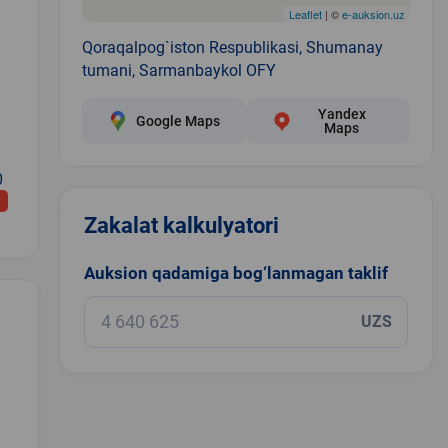
Leaflet
| ©
e-auksion.uz
Qoraqalpog`iston Respublikasi, Shumanay
tumani, Sarmanbaykol OFY
Yandex
Google Maps
Maps
0
Zakalat kalkulyatori
Auksion qadamiga bog‘lanmagan taklif
UZS
.