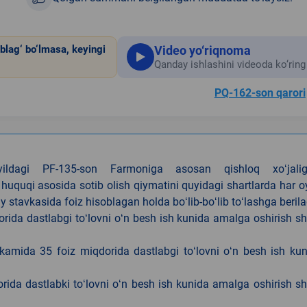
Video yo‘riqnoma
blag‘ bo‘lmasa, keyingi
Qanday ishlashini videoda ko‘ring
PQ-162-son qarori
4-yildagi PF-135-son Farmoniga asosan qishloq xoʻjalig
 huquqi asosida sotib olish qiymatini quyidagi shartlarda har 
tavkasida foiz hisoblagan holda boʻlib-boʻlib toʻlashga berila
ida dastlabgi toʻlovni oʻn besh ish kunida amalga oshirish sh
kamida 35 foiz miqdorida dastlabgi toʻlovni oʻn besh ish ku
rida dastlabki toʻlovni oʻn besh ish kunida amalga oshirish sh