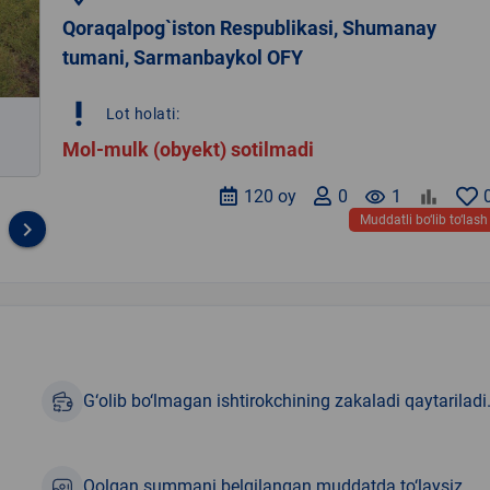
Qoraqalpog`iston Respublikasi, Shumanay
tumani, Sarmanbaykol OFY
priority_high
Lot holati:
Mol-mulk (obyekt) sotilmadi
120 oy
0
remove_red_eye
1
Muddatli bo‘lib to‘lash
keyboard_arrow_right
G‘olib bo‘lmagan ishtirokchining zakaladi qaytariladi
Qolgan summani belgilangan muddatda to‘laysiz.