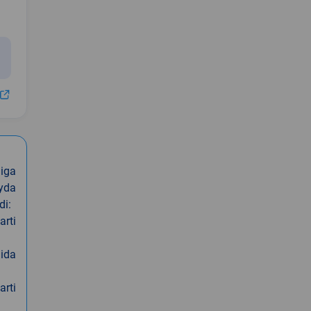
iga
oyda
di:
arti
nida
arti