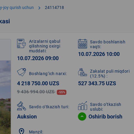
chevron_right
y-joy qurish uchun
24114718
kasi
Arizalarni qabul
Savdo boshlanish
qilishning oxirgi
vaqti:
muddati:
10.07.2026 10:00
10.07.2026 09:00
Zakalat puli miqdori
Boshlang‘ich narxi:
(12.5%)
:
4 218 750.00 UZS
527 343.75 UZS
9 436 994.00 UZS
-55%
Savdo o‘tkazish
Savdo o‘tkazish turi:
uslubi:
Auksion
Oshirib borish
location_on
Manzil: