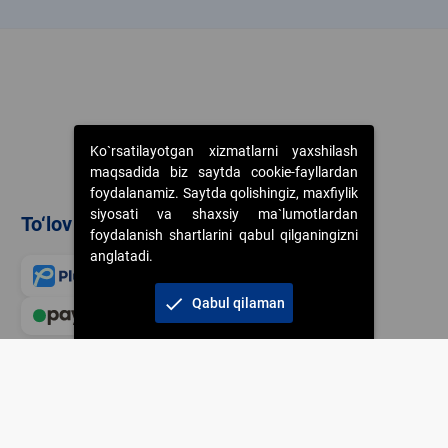
k
Ko`rsatilayotgan xizmatlarni yaxshilash
maqsadida biz saytda cookie-fayllardan
foydalanamiz. Saytda qolishingiz, maxfiylik
siyosati va shaxsiy ma`lumotlardan
To‘lov usullari
foydalanish shartlarini qabul qilganingizni
anglatadi.
check
Qabul qilaman
Veb-saytdagi axborot m
jamiyatning korporativ 