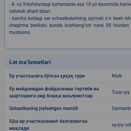
- 4- va 5-toifalardagi tumanlarda esa 10 yil davomida kami
oshirish sharti bilan;
- barcha turdagi yer uchastkalarining qiymati oʻn besh is
chegirma berilishi, bunda boshlangʻich narxi 50 foizdan o
mustasno.
Lot ma’lumotlari
Ер участкасига бўлган ҳуқуқ тури
Mulk
Ер майдонидан фойдаланиш тартиби ва
Turar joy
шартларига оид бошқа маълумотлар
Uchastkaning joylashgan manzili
Sarmanb
Бўш ер участкасининг белгиланган
uy-joy u
мақсади