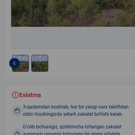
keyboard_arrow_left
Item
1
of
2
Eslatma
3-qadamdan boshlab, har bir yangi narx taklifidan
oldin hisobingizda yetarli zakalat bo‘lishi kerak.
G‘olib bo‘lsangiz, qo‘shimcha to‘langan zakalat
summasi umumiy to‘lovning bir qismi sifatida