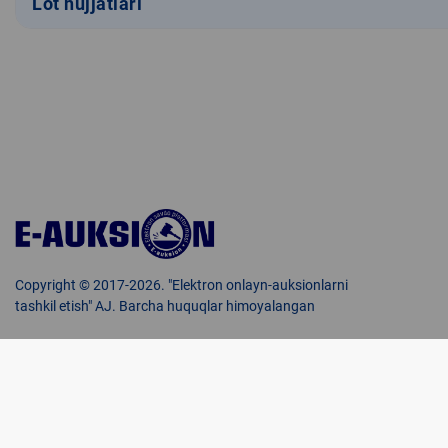
Lot hujjatlari
Copyright © 2017-2026. "Elektron onlayn-auksionlarni
tashkil etish" AJ. Barcha huquqlar himoyalangan