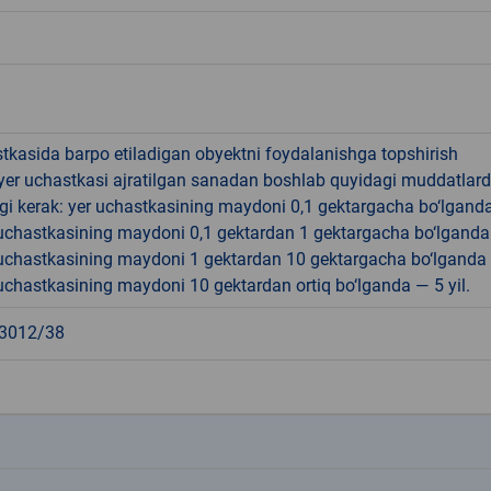
tkasida barpo etiladigan obyektni foydalanishga topshirish
yer uchastkasi ajratilgan sanadan boshlab quyidagi muddatlar
gi kerak: yer uchastkasining maydoni 0,1 gektargacha bo‘lgand
r uchastkasining maydoni 0,1 gektardan 1 gektargacha bo‘lgand
r uchastkasining maydoni 1 gektardan 10 gektargacha bo‘lganda
r uchastkasining maydoni 10 gektardan ortiq bo‘lganda — 5 yil.
3012/38
k