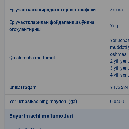
Ер участкаси кирадиган ерлар тоифаси
Zaxira
Ер участкларидан фойдаланиш бўйича
Yuq
огоҳлантириш
Yer uchas
muddati 
oshmasli
Qo`shimcha ma`lumot
2 yil; ye
3 yil; ye
4 yil; ye
Unikal raqami
Y173524
Yer uchastkasining maydoni (ga)
0.0400
Buyurtmachi ma’lumotlari