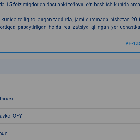
da 15 foiz miqdorida dastlabki toʻlovni oʻn besh ish kunida am
h kunida toʻliq toʻlangan taqdirda, jami summaga nisbatan 20 
rtiqqa pasaytirilgan holda realizatsiya qilingan yer uchastka
PF-13
k
 binosi
aykol OFY
chun