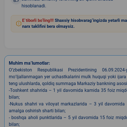
hisoblanadi.
E`tiborli bo‘ling!!!
Shaxsiy hisobvarag‘ingizda yetarli ma
narx taklifini bera olmaysiz.
Muhim ma’lumotlar:
O‘zbekiston Respublikasi Prezidentining 06.09.202
moʻljallanmagan yer uchastkalarini mulk huquqi yoki ijara
teng ulushlarda, qoldiq summaga Markaziy bankning asosiy s
-Toshkent shahrida – 1 yil davomida kamida 35 foiz miqdor
bilan;
-Nukus shahri va viloyat markazlarida – 3 yil davomida 
amalga oshirish sharti bilan;
- boshqa aholi punktlarida – 5 yil davomida 15 foiz miqdo
bilan;