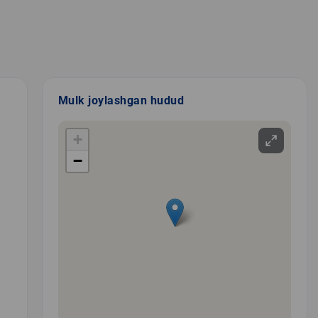
Mulk joylashgan hudud
+
−