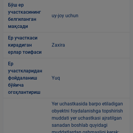
Бўш ер
участкасининг
uy-joy uchun
белгиланган
мақсади
Ер участкаси
кирадиган
Zaxira
ерлар тоифаси
Ер
участкларидан
фойдаланиш
Yuq
бўйича
огоҳлантириш
Yer uchastkasida barpo etiladigan
obyektni foydalanishga topshirish
muddati yer uchastkasi ajratilgan
sanadan boshlab quyidagi
muddatlardan oshmasligi kerak: