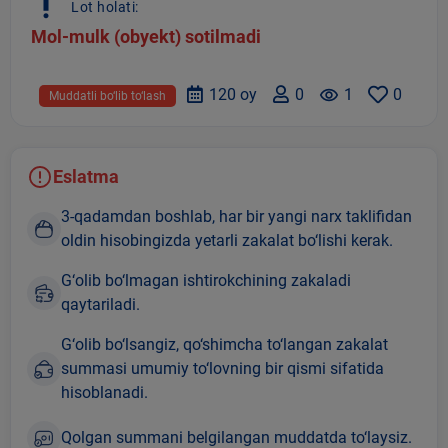
priority_high
Lot holati:
Mol-mulk (obyekt) sotilmadi
120 oy
0
remove_red_eye
1
0
Muddatli bo‘lib to‘lash
Eslatma
3-qadamdan boshlab, har bir yangi narx taklifidan
oldin hisobingizda yetarli zakalat bo‘lishi kerak.
G‘olib bo‘lmagan ishtirokchining zakaladi
qaytariladi.
G‘olib bo‘lsangiz, qo‘shimcha to‘langan zakalat
summasi umumiy to‘lovning bir qismi sifatida
hisoblanadi.
Qolgan summani belgilangan muddatda to‘laysiz.