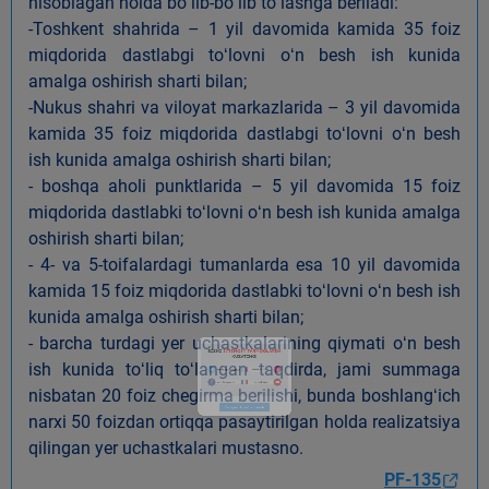
hisoblagan holda boʻlib-boʻlib toʻlashga beriladi:
-Toshkent shahrida – 1 yil davomida kamida 35 foiz
miqdorida dastlabgi toʻlovni oʻn besh ish kunida
amalga oshirish sharti bilan;
-Nukus shahri va viloyat markazlarida – 3 yil davomida
kamida 35 foiz miqdorida dastlabgi toʻlovni oʻn besh
ish kunida amalga oshirish sharti bilan;
- boshqa aholi punktlarida – 5 yil davomida 15 foiz
miqdorida dastlabki toʻlovni oʻn besh ish kunida amalga
oshirish sharti bilan;
- 4- va 5-toifalardagi tumanlarda esa 10 yil davomida
kamida 15 foiz miqdorida dastlabki toʻlovni oʻn besh ish
kunida amalga oshirish sharti bilan;
- barcha turdagi yer uchastkalarining qiymati oʻn besh
ish kunida toʻliq toʻlangan taqdirda, jami summaga
nisbatan 20 foiz chegirma berilishi, bunda boshlangʻich
narxi 50 foizdan ortiqqa pasaytirilgan holda realizatsiya
qilingan yer uchastkalari mustasno.
PF-135