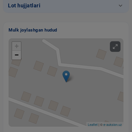
keyboard_arrow_down
Lot hujjatlari
Mulk joylashgan hudud
+
−
Leaflet
| ©
e-auksion.uz