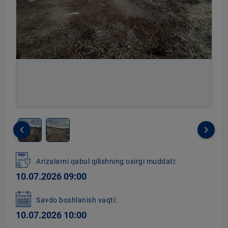
keyboard_arrow_left
keyboard_arrow_right
Item
1
Arizalarni qabul qilishning oxirgi muddati:
of
10.07.2026 09:00
2
Savdo boshlanish vaqti:
10.07.2026 10:00