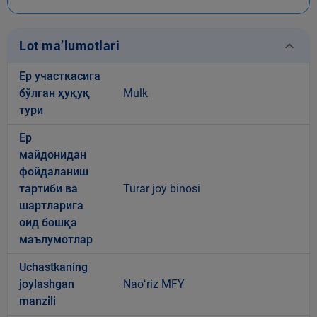
keyboard_arrow_down
Lot ma’lumotlari
Ер участкасига
бўлган ҳуқуқ
Mulk
тури
Ер
майдонидан
фойдаланиш
тартиби ва
Turar joy binosi
шартларига
оид бошқа
маълумотлар
Uchastkaning
joylashgan
Naoʻriz MFY
manzili