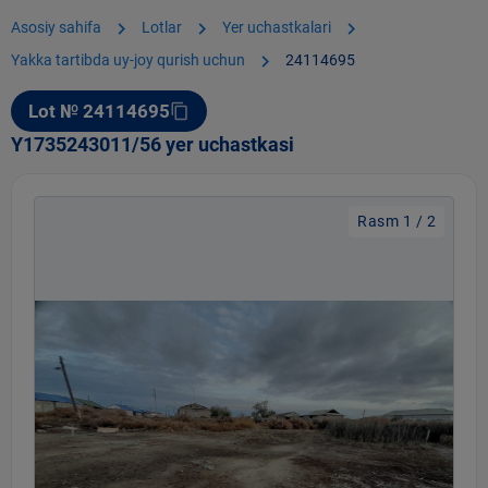
chevron_right
chevron_right
chevron_right
Asosiy sahifa
Lotlar
Yer uchastkalari
chevron_right
Yakka tartibda uy-joy qurish uchun
24114695
Lot № 24114695
content_copy
Y1735243011/56 yer uchastkasi
Rasm 1 / 2