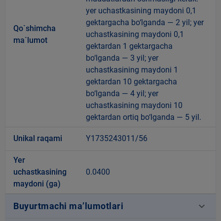
yer uchastkasining maydoni 0,1
gektargacha bo‘lganda — 2 yil; yer
Qo`shimcha
uchastkasining maydoni 0,1
ma`lumot
gektardan 1 gektargacha
bo‘lganda — 3 yil; yer
uchastkasining maydoni 1
gektardan 10 gektargacha
bo‘lganda — 4 yil; yer
uchastkasining maydoni 10
gektardan ortiq bo‘lganda — 5 yil.
Unikal raqami
Y1735243011/56
Yer
uchastkasining
0.0400
maydoni (ga)
keyboard_arrow_down
Buyurtmachi ma’lumotlari