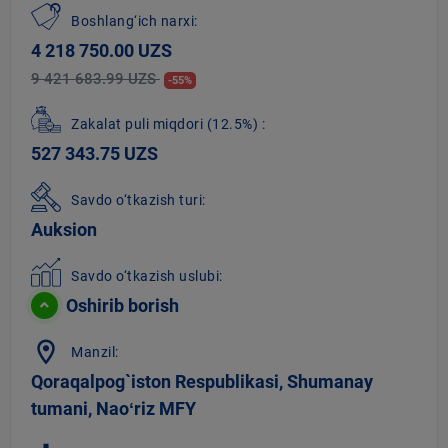
Boshlang‘ich narxi:
4 218 750.00 UZS
9 421 683.99 UZS
-55%
Zakalat puli miqdori
(12.5%)
:
527 343.75 UZS
Savdo o‘tkazish turi:
Auksion
Savdo o‘tkazish uslubi:
Oshirib borish
location_on
Manzil:
Qoraqalpog`iston Respublikasi, Shumanay
tumani, Naoʻriz MFY