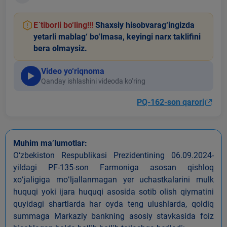
E`tiborli bo‘ling!!!
Shaxsiy hisobvarag‘ingizda
yetarli mablag‘ bo‘lmasa, keyingi narx taklifini
bera olmaysiz.
Video yo‘riqnoma
Qanday ishlashini videoda ko‘ring
PQ-162-son qarori
Muhim ma’lumotlar:
O‘zbekiston Respublikasi Prezidentining 06.09.2024-
yildagi PF-135-son Farmoniga asosan qishloq
xoʻjaligiga moʻljallanmagan yer uchastkalarini mulk
huquqi yoki ijara huquqi asosida sotib olish qiymatini
quyidagi shartlarda har oyda teng ulushlarda, qoldiq
summaga Markaziy bankning asosiy stavkasida foiz