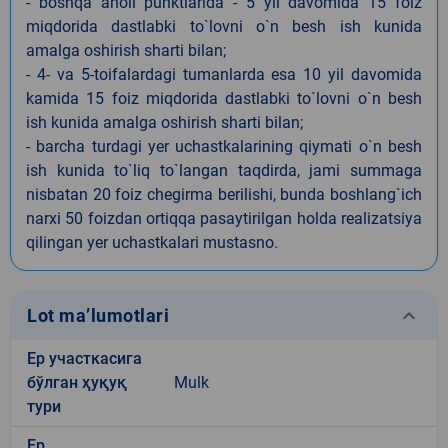
- boshqa aholi punktlarida - 5 yil davomida 15 foiz
miqdorida dastlabki to`lovni o`n besh ish kunida
amalga oshirish sharti bilan;
- 4- va 5-toifalardagi tumanlarda esa 10 yil davomida
kamida 15 foiz miqdorida dastlabki to`lovni o`n besh
ish kunida amalga oshirish sharti bilan;
- barcha turdagi yer uchastkalarining qiymati o`n besh
ish kunida to`liq to`langan taqdirda, jami summaga
nisbatan 20 foiz chegirma berilishi, bunda boshlang`ich
narxi 50 foizdan ortiqqa pasaytirilgan holda realizatsiya
qilingan yer uchastkalari mustasno.
keyboard_arrow_down
Lot ma’lumotlari
Ер участкасига
бўлган ҳуқуқ
Mulk
тури
Ер