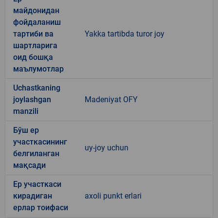
майдонидан
фойдаланиш
тартиби ва
Yakka tartibda turor joy
шартларига
оид бошқа
маълумотлар
Uchastkaning
joylashgan
Madeniyat OFY
manzili
Бўш ер
участкасининг
uy-joy uchun
белгиланган
мақсади
Ер участкаси
кирадиган
axoli punkt erlari
ерлар тоифаси