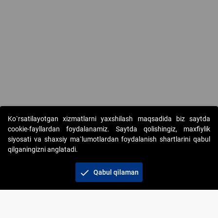
Ko`rsatilayotgan xizmatlarni yaxshilash maqsadida biz saytda
cookie-fayllardan foydalanamiz. Saytda qolishingiz, maxfiylik
siyosati va shaxsiy ma`lumotlardan foydalanish shartlarini qabul
qilganingizni anglatadi.
Copyright © 2017-2026. "Elektron onlayn-auksionlarni
tashkil etish" AJ. Barcha huquqlar himoyalangan
check
Qabul qilaman