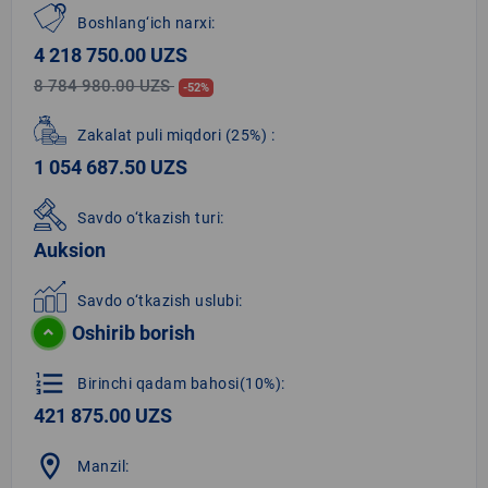
Boshlang‘ich narxi:
4 218 750.00 UZS
8 784 980.00 UZS
-52%
Zakalat puli miqdori
(25%)
:
1 054 687.50 UZS
Savdo o‘tkazish turi:
Auksion
Savdo o‘tkazish uslubi:
Oshirib borish
format_list_numbered
Birinchi qadam bahosi(10%):
421 875.00 UZS
location_on
Manzil: