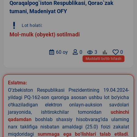
Qoraqalpog`iston Respublikasi, Qorao`zak
tumani, Madeniyat OFY
priority_high
Lot holati:
Mol-mulk (obyekt) sotilmadi
60 oy
0
remove_red_eye
3
0
Muddatli bo‘lib to‘lash
Eslatma:
O‘zbekiston Respublikasi Prezidentining 19.04.2024-
yildagi PQ-162-son qaroriga asosan ushbu lot bo‘yicha
o‘tkaziladigan elektron onlayn-auksion savdolari
jarayonida, ishtirokchilar tomonidan
uchinchi
qadamdan
boshlab shaxsiy hisobvarag‘ida ularning
narx taklifiga nisbatan amaldagi (25.0) foizi zakalat
miqdoridagi
summaga ega bo‘lishlari talab etiladi
.