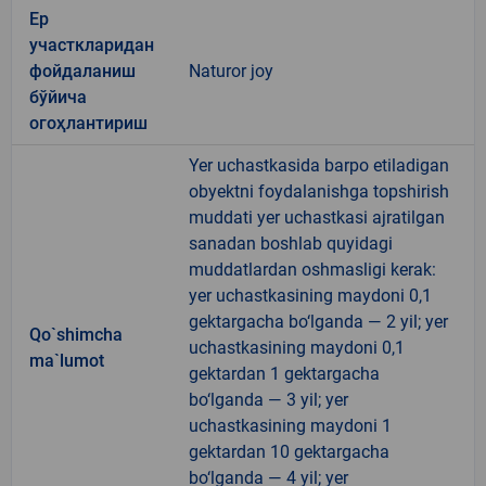
Ер
участкларидан
фойдаланиш
Naturor joy
бўйича
огоҳлантириш
Yer uchastkasida barpo etiladigan
obyektni foydalanishga topshirish
muddati yer uchastkasi ajratilgan
sanadan boshlab quyidagi
muddatlardan oshmasligi kerak:
yer uchastkasining maydoni 0,1
gektargacha bo‘lganda — 2 yil; yer
Qo`shimcha
uchastkasining maydoni 0,1
ma`lumot
gektardan 1 gektargacha
bo‘lganda — 3 yil; yer
uchastkasining maydoni 1
gektardan 10 gektargacha
bo‘lganda — 4 yil; yer