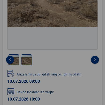
keyboard_arrow_left
keyboard_arrow_right
Item
1
Arizalarni qabul qilishning oxirgi muddati:
of
10.07.2026 09:00
2
Savdo boshlanish vaqti:
10.07.2026 10:00