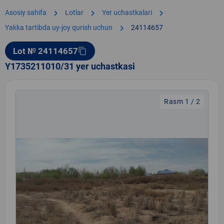
chevron_right
chevron_right
chevron_right
Asosiy sahifa
Lotlar
Yer uchastkalari
chevron_right
Yakka tartibda uy-joy qurish uchun
24114657
Lot № 24114657
content_copy
Y1735211010/31 yer uchastkasi
Rasm 1 / 2