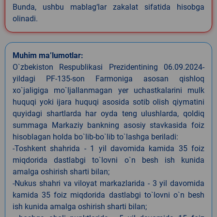
Bunda, ushbu mablag‘lar zakalat sifatida hisobga
olinadi.
Muhim ma’lumotlar:
O`zbekiston Respublikasi Prezidentining 06.09.2024-
yildagi PF-135-son Farmoniga asosan qishloq
xo`jaligiga mo`ljallanmagan yer uchastkalarini mulk
huquqi yoki ijara huquqi asosida sotib olish qiymatini
quyidagi shartlarda har oyda teng ulushlarda, qoldiq
summaga Markaziy bankning asosiy stavkasida foiz
hisoblagan holda bo`lib-bo`lib to`lashga beriladi:
-Toshkent shahrida - 1 yil davomida kamida 35 foiz
miqdorida dastlabgi to`lovni o`n besh ish kunida
amalga oshirish sharti bilan;
-Nukus shahri va viloyat markazlarida - 3 yil davomida
kamida 35 foiz miqdorida dastlabgi to`lovni o`n besh
ish kunida amalga oshirish sharti bilan;