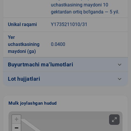
uchastkasining maydoni 10
gektardan ortiq bo‘lganda — 5 yil.
Unikal raqami
Y1735211010/31
Yer
uchastkasining
0.0400
maydoni (ga)
keyboard_arrow_down
Buyurtmachi ma’lumotlari
keyboard_arrow_down
Lot hujjatlari
Mulk joylashgan hudud
+
−