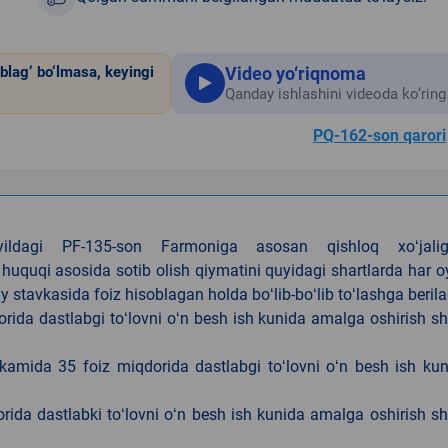
Video yo‘riqnoma
blag‘ bo‘lmasa, keyingi
Qanday ishlashini videoda ko‘ring
PQ-162-son qarori
4-yildagi PF-135-son Farmoniga asosan qishloq xoʻjalig
 huquqi asosida sotib olish qiymatini quyidagi shartlarda har 
tavkasida foiz hisoblagan holda boʻlib-boʻlib toʻlashga berila
ida dastlabgi toʻlovni oʻn besh ish kunida amalga oshirish sh
kamida 35 foiz miqdorida dastlabgi toʻlovni oʻn besh ish ku
rida dastlabki toʻlovni oʻn besh ish kunida amalga oshirish sh