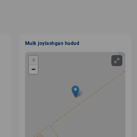
Mulk joylashgan hudud
+
−