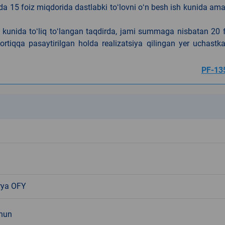
da 15 foiz miqdorida dastlabki toʻlovni oʻn besh ish kunida am
h kunida toʻliq toʻlangan taqdirda, jami summaga nisbatan 20 
rtiqqa pasaytirilgan holda realizatsiya qilingan yer uchastka
PF-13
k
rya OFY
chun