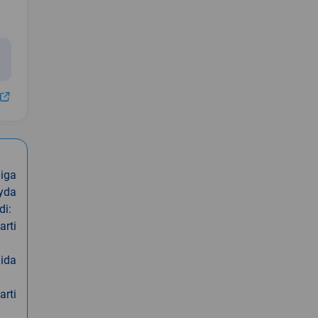
iga
oyda
di:
arti
nida
arti