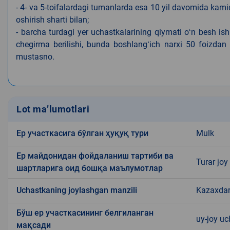
- 4- va 5-toifalardagi tumanlarda esa 10 yil davomida kami
oshirish sharti bilan;
- barcha turdagi yer uchastkalarining qiymati oʻn besh is
chegirma berilishi, bunda boshlangʻich narxi 50 foizdan o
mustasno.
Lot ma’lumotlari
Ер участкасига бўлган ҳуқуқ тури
Mulk
Ер майдонидан фойдаланиш тартиби ва
Turar joy
шартларига оид бошқа маълумотлар
Uchastkaning joylashgan manzili
Kazaxda
Бўш ер участкасининг белгиланган
uy-joy u
мақсади