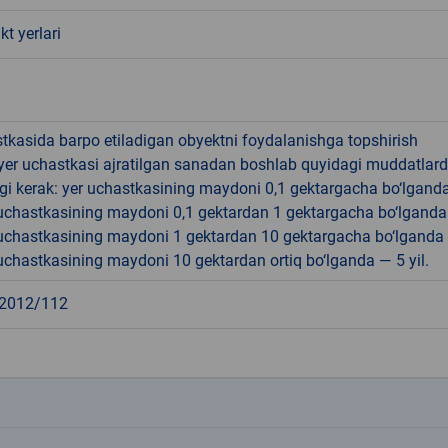
kt yerlari
tkasida barpo etiladigan obyektni foydalanishga topshirish
yer uchastkasi ajratilgan sanadan boshlab quyidagi muddatlar
gi kerak: yer uchastkasining maydoni 0,1 gektargacha bo‘lgand
r uchastkasining maydoni 0,1 gektardan 1 gektargacha bo‘lgand
r uchastkasining maydoni 1 gektardan 10 gektargacha bo‘lganda
r uchastkasining maydoni 10 gektardan ortiq bo‘lganda — 5 yil.
2012/112
k