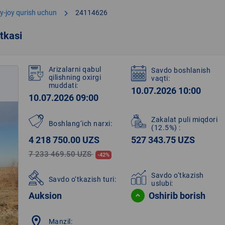
chevron_right
y-joy qurish uchun
24114626
tkasi
Arizalarni qabul
Savdo boshlanish
qilishning oxirgi
vaqti:
muddati:
10.07.2026 10:00
10.07.2026 09:00
Zakalat puli miqdori
Boshlang‘ich narxi:
(12.5%)
:
4 218 750.00 UZS
527 343.75 UZS
7 233 469.50 UZS
-42%
Savdo o‘tkazish
Savdo o‘tkazish turi:
uslubi:
Auksion
Oshirib borish
location_on
Manzil: