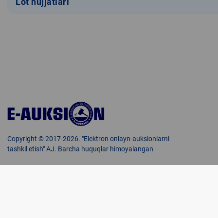
Lot hujjatlari
Copyright © 2017-2026. "Elektron onlayn-auksionlarni
tashkil etish" AJ. Barcha huquqlar himoyalangan