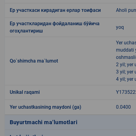
Ер участкаси кирадиган ерлар тоифаси
Aholi pun
Ер участкларидан фойдаланиш бўйича
yoq
огоҳлантириш
Yer uchas
muddati 
oshmasli
Qo`shimcha ma`lumot
2 yil; ye
3 yil; ye
4 yil; ye
Unikal raqami
Y173522
Yer uchastkasining maydoni (ga)
0.0400
Buyurtmachi ma’lumotlari