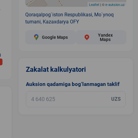
Leaflet
| ©
e-auksion.uz
,
Qoraqalpog`iston Respublikasi, Mo`ynoq
tumani, Kazaxdarya OFY
Yandex
Google Maps
Maps
0
Zakalat kalkulyatori
Auksion qadamiga bog‘lanmagan taklif
UZS
.