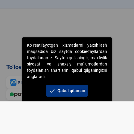
k
Ko`rsatilayotgan xizmatlarni yaxshilash
maqsadida biz saytda cookie-fayllardan
foydalanamiz. Saytda qolishingiz, maxfiylik
siyosati va shaxsiy ma`lumotlardan
To‘lov usullari
foydalanish shartlarini qabul qilganingizni
anglatadi.
check
Qabul qilaman
Veb-saytdagi axborot m
jamiyatning korporativ 