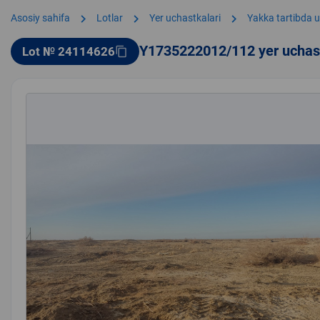
chevron_right
chevron_right
chevron_right
Asosiy sahifa
Lotlar
Yer uchastkalari
Yakka tartibda u
Y1735222012/112 yer uchas
Lot № 24114626
content_copy