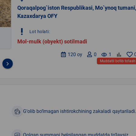
Qoraqalpog`iston Respublikasi, Mo`ynoq tumani
Kazaxdarya OFY
priority_high
Lot holati:
Mol-mulk (obyekt) sotilmadi
120 oy
0
remove_red_eye
1
Muddatli bo‘lib to‘lash
keyboard_arrow_right
G‘olib bo‘lmagan ishtirokchining zakaladi qaytariladi
Qolgan summani belgilangan muddatda to‘laysiz.