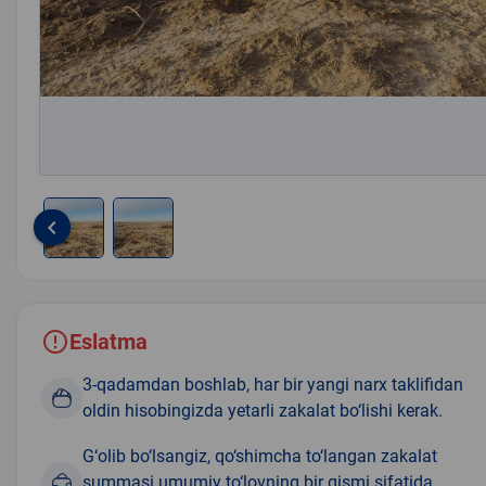
keyboard_arrow_left
Item
1
of
2
Eslatma
3-qadamdan boshlab, har bir yangi narx taklifidan
oldin hisobingizda yetarli zakalat bo‘lishi kerak.
G‘olib bo‘lsangiz, qo‘shimcha to‘langan zakalat
summasi umumiy to‘lovning bir qismi sifatida