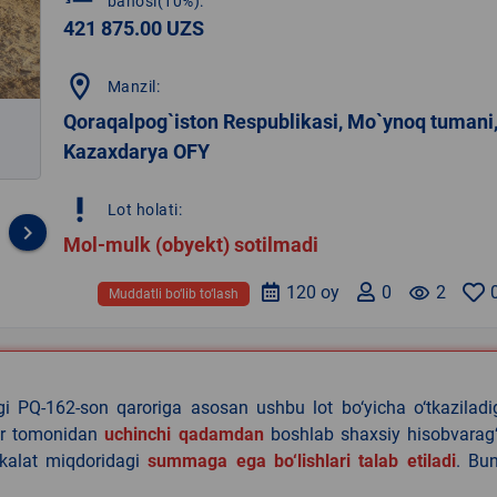
bahosi(10%):
421 875.00 UZS
location_on
Manzil:
Qoraqalpog`iston Respublikasi, Mo`ynoq tumani
Kazaxdarya OFY
priority_high
Lot holati:
keyboard_arrow_right
Mol-mulk (obyekt) sotilmadi
120 oy
0
remove_red_eye
2
Muddatli bo‘lib to‘lash
agi PQ-162-son qaroriga asosan ushbu lot bo‘yicha o‘tkazilad
lar tomonidan
uchinchi qadamdan
boshlab shaxsiy hisobvarag‘
akalat miqdoridagi
summaga ega bo‘lishlari talab etiladi
. Bu