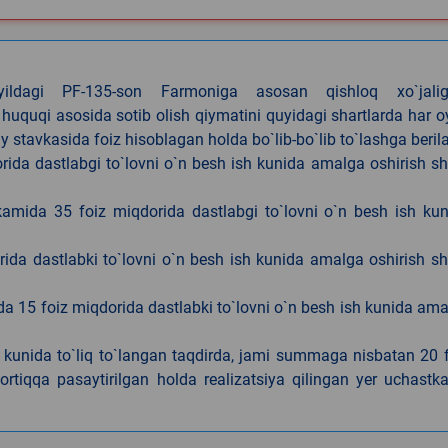
4-yildagi PF-135-son Farmoniga asosan qishloq xo`jalig
 huquqi asosida sotib olish qiymatini quyidagi shartlarda har 
tavkasida foiz hisoblagan holda bo`lib-bo`lib to`lashga berila
ida dastlabgi to`lovni o`n besh ish kunida amalga oshirish sh
kamida 35 foiz miqdorida dastlabgi to`lovni o`n besh ish ku
rida dastlabki to`lovni o`n besh ish kunida amalga oshirish sh
da 15 foiz miqdorida dastlabki to`lovni o`n besh ish kunida am
h kunida to`liq to`langan taqdirda, jami summaga nisbatan 20 
rtiqqa pasaytirilgan holda realizatsiya qilingan yer uchastka