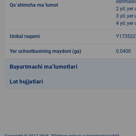
oshmasli
Qo`shimcha ma`lumot
2 yil; ye
3 yil; ye
4 yil; ye
Unikal raqami
Y173522
Yer uchastkasining maydoni (ga)
0.0400
Buyurtmachi ma’lumotlari
Lot hujjatlari