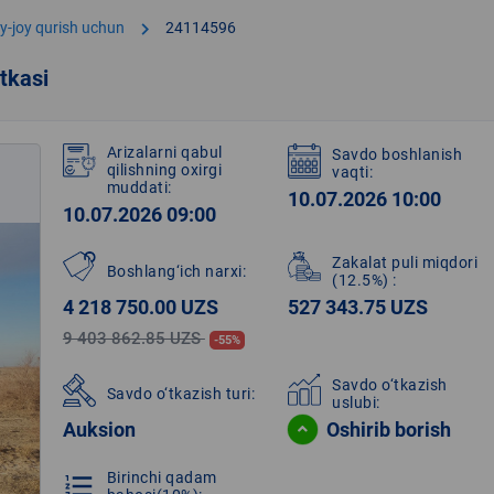
chevron_right
y-joy qurish uchun
24114596
tkasi
Arizalarni qabul
Savdo boshlanish
qilishning oxirgi
vaqti:
muddati:
10.07.2026 10:00
10.07.2026 09:00
Zakalat puli miqdori
Boshlang‘ich narxi:
(12.5%)
:
4 218 750.00 UZS
527 343.75 UZS
9 403 862.85 UZS
-55%
Savdo o‘tkazish
Savdo o‘tkazish turi:
uslubi:
Auksion
Oshirib borish
Birinchi qadam
format_list_numbered