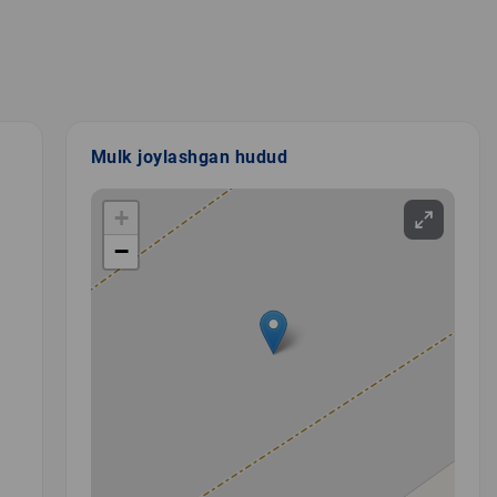
Mulk joylashgan hudud
+
−