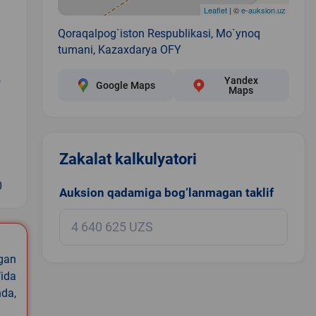
Leaflet
| ©
e-auksion.uz
Qoraqalpog`iston Respublikasi, Mo`ynoq
tumani, Kazaxdarya OFY
,
Yandex
Google Maps
Maps
Zakalat kalkulyatori
0
Auksion qadamiga bog‘lanmagan taklif
igan
ida
nda,