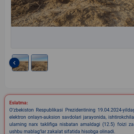
keyboard_arrow_left
Item
1
of
2
Eslatma:
O‘zbekiston Respublikasi Prezidentining 19.04.2024-yild
elektron onlayn-auksion savdolari jarayonida, ishtirokchi
ularning narx taklifiga nisbatan amaldagi (12.5) foizi z
ushbu mablag‘lar zakalat sifatida hisobga olinadi.