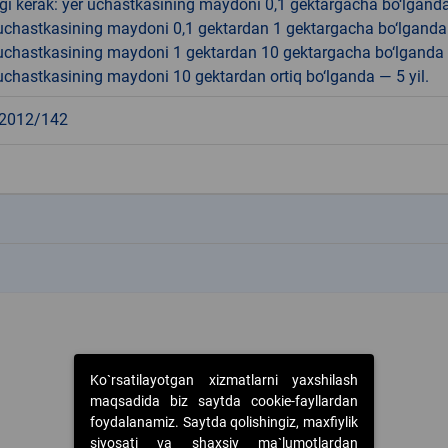
gi kerak: yer uchastkasining maydoni 0,1 gektargacha bo‘lgand
r uchastkasining maydoni 0,1 gektardan 1 gektargacha bo‘lgand
r uchastkasining maydoni 1 gektardan 10 gektargacha bo‘lganda
r uchastkasining maydoni 10 gektardan ortiq bo‘lganda — 5 yil.
2012/142
k
k
Ko`rsatilayotgan xizmatlarni yaxshilash
maqsadida biz saytda cookie-fayllardan
foydalanamiz. Saytda qolishingiz, maxfiylik
siyosati va shaxsiy ma`lumotlardan