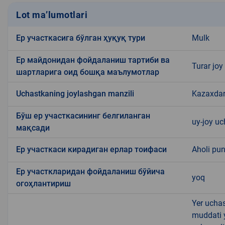
Lot ma’lumotlari
Ер участкасига бўлган ҳуқуқ тури
Mulk
Ер майдонидан фойдаланиш тартиби ва
Turar joy
шартларига оид бошқа маълумотлар
Uchastkaning joylashgan manzili
Kazaxda
Бўш ер участкасининг белгиланган
uy-joy u
мақсади
Ер участкаси кирадиган ерлар тоифаси
Aholi pun
Ер участкларидан фойдаланиш бўйича
yoq
огоҳлантириш
Yer uchas
muddati 