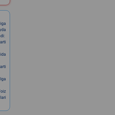
iga
oyda
di:
arti
nida
arti
alga
foiz
lari