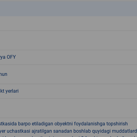
k
rya OFY
chun
kt yerlari
tkasida barpo etiladigan obyektni foydalanishga topshirish
yer uchastkasi ajratilgan sanadan boshlab quyidagi muddatlar