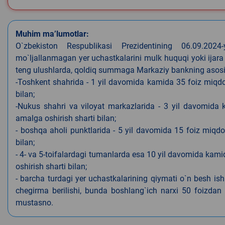
Muhim ma’lumotlar:
O`zbekiston Respublikasi Prezidentining 06.09.202
mo`ljallanmagan yer uchastkalarini mulk huquqi yoki ijara
teng ulushlarda, qoldiq summaga Markaziy bankning asosiy s
-Toshkent shahrida - 1 yil davomida kamida 35 foiz miqdor
bilan;
-Nukus shahri va viloyat markazlarida - 3 yil davomida 
amalga oshirish sharti bilan;
- boshqa aholi punktlarida - 5 yil davomida 15 foiz miqdo
bilan;
- 4- va 5-toifalardagi tumanlarda esa 10 yil davomida kami
oshirish sharti bilan;
- barcha turdagi yer uchastkalarining qiymati o`n besh is
chegirma berilishi, bunda boshlang`ich narxi 50 foizdan o
mustasno.