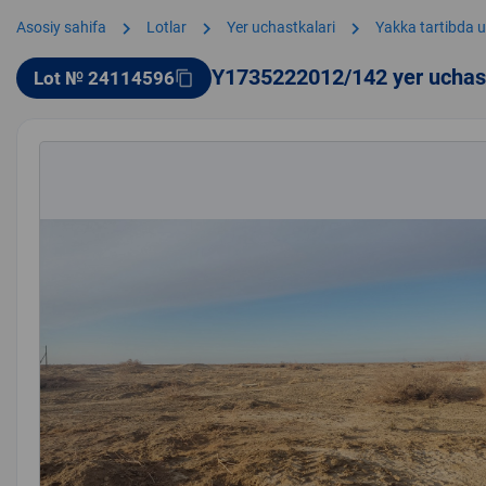
chevron_right
chevron_right
chevron_right
Asosiy sahifa
Lotlar
Yer uchastkalari
Yakka tartibda u
Y1735222012/142 yer uchas
Lot № 24114596
content_copy