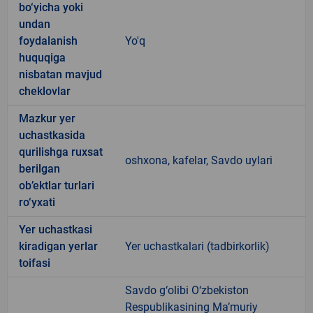
bo‘yicha yoki
undan
foydalanish
Yo'q
huquqiga
nisbatan mavjud
cheklovlar
Mazkur yer
uchastkasida
qurilishga ruxsat
oshxona, kafelar, Savdo uylari
berilgan
ob’ektlar turlari
ro‘yxati
Yer uchastkasi
kiradigan yerlar
Yer uchastkalari (tadbirkorlik)
toifasi
Savdo g‘olibi O‘zbekiston
Respublikasining Ma’muriy