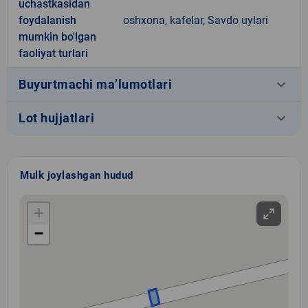
uchastkasidan
foydalanish
oshxona, kafelar, Savdo uylari
mumkin bo'lgan
faoliyat turlari
keyboard_arrow_down
Buyurtmachi ma’lumotlari
keyboard_arrow_down
Lot hujjatlari
Mulk joylashgan hudud
+
−