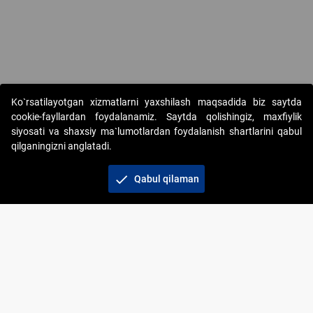
Ko`rsatilayotgan xizmatlarni yaxshilash maqsadida biz saytda
cookie-fayllardan foydalanamiz. Saytda qolishingiz, maxfiylik
siyosati va shaxsiy ma`lumotlardan foydalanish shartlarini qabul
qilganingizni anglatadi.
Copyright © 2017-2026. "Elektron onlayn-auksionlarni
tashkil etish" AJ. Barcha huquqlar himoyalangan
check
Qabul qilaman
To‘lov usullari