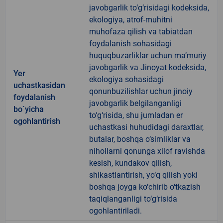
javobgarlik to‘g‘risidagi kodeksida,
ekologiya, atrof-muhitni
muhofaza qilish va tabiatdan
foydalanish sohasidagi
huquqbuzarliklar uchun ma’muriy
javobgarlik va Jinoyat kodeksida,
Yer
ekologiya sohasidagi
uchastkasidan
qonunbuzilishlar uchun jinoiy
foydalanish
javobgarlik belgilanganligi
bo`yicha
to‘g‘risida, shu jumladan er
ogohlantirish
uchastkasi huhudidagi daraxtlar,
butalar, boshqa o‘simliklar va
nihollarni qonunga xilof ravishda
kesish, kundakov qilish,
shikastlantirish, yo‘q qilish yoki
boshqa joyga ko‘chirib o‘tkazish
taqiqlanganligi to‘g‘risida
ogohlantiriladi.