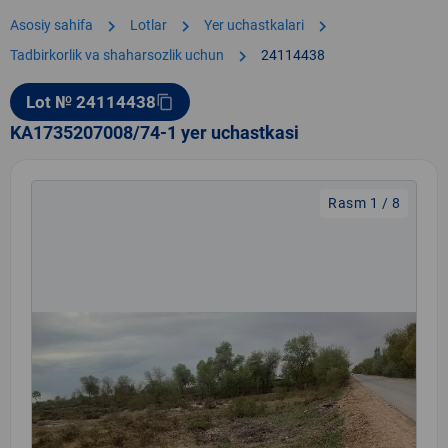
chevron_right
chevron_right
chevron_right
Asosiy sahifa
Lotlar
Yer uchastkalari
chevron_right
Tadbirkorlik va shaharsozlik uchun
24114438
Lot № 24114438
content_copy
KA1735207008/74-1 yer uchastkasi
Rasm 1 / 8