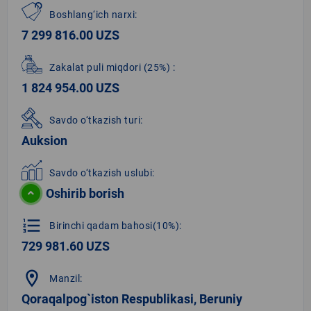
Boshlang‘ich narxi:
7 299 816.00 UZS
Zakalat puli miqdori
(25%)
:
1 824 954.00 UZS
Savdo o‘tkazish turi:
Auksion
Savdo o‘tkazish uslubi:
Oshirib borish
format_list_numbered
Birinchi qadam bahosi(10%):
729 981.60 UZS
location_on
Manzil:
Qoraqalpog`iston Respublikasi, Beruniy