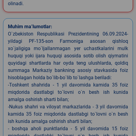
olinadi.
Muhim ma’lumotlar:
O`zbekiston Respublikasi Prezidentining 06.09.2024-
yildagi PF-135-son Farmoniga asosan qishloq
xo`jaligiga mo`ljallanmagan yer uchastkalarini mulk
huquqi yoki ijara huquqi asosida sotib olish qiymatini
quyidagi shartlarda har oyda teng ulushlarda, qoldiq
summaga Markaziy bankning asosiy stavkasida foiz
hisoblagan holda bo`lib-bo`lib to`lashga beriladi:
-Toshkent shahrida - 1 yil davomida kamida 35 foiz
miqdorida dastlabgi to`lovni o`n besh ish kunida
amalga oshirish sharti bilan;
-Nukus shahri va viloyat markazlarida - 3 yil davomida
kamida 35 foiz miqdorida dastlabgi to`lovni o`n besh
ish kunida amalga oshirish sharti bilan;
- boshqa aholi punktlarida - 5 yil davomida 15 foiz
miqdorida dastlabki to`lovni o`n besh ish kunida