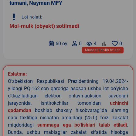
tumani, Nayman MFY
priority_high
Lot holati:
Mol-mulk (obyekt) sotilmadi
60 oy
0
remove_red_eye
4
0
Muddatli bo‘lib to‘lash
Eslatma:
O‘zbekiston Respublikasi Prezidentining 19.04.2024-
yildagi PQ-162-son qaroriga asosan ushbu lot bo‘yicha
o‘tkaziladigan elektron onlayn-auksion savdolari
jarayonida, ishtirokchilar tomonidan
uchinchi
qadamdan
boshlab shaxsiy hisobvarag‘ida ularning
narx taklifiga nisbatan amaldagi (25.0) foizi zakalat
miqdoridagi
summaga ega bo‘lishlari talab etiladi
.
Bunda, ushbu mablag‘lar zakalat sifatida hisobga