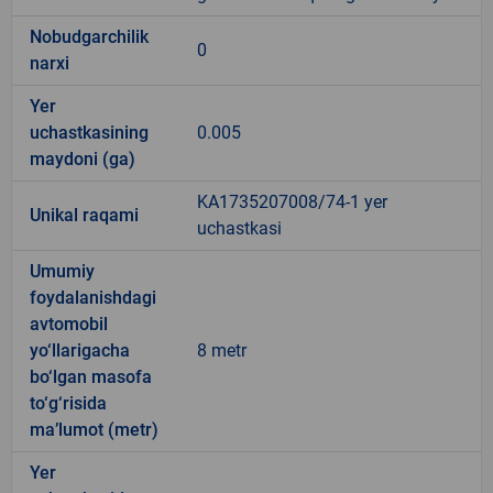
Nobudgarchilik
0
narxi
Yer
uchastkasining
0.005
maydoni (ga)
KA1735207008/74-1 yer
Unikal raqami
uchastkasi
Umumiy
foydalanishdagi
avtomobil
yo‘llarigacha
8 metr
bo‘lgan masofa
to‘g‘risida
ma’lumot (metr)
Yer