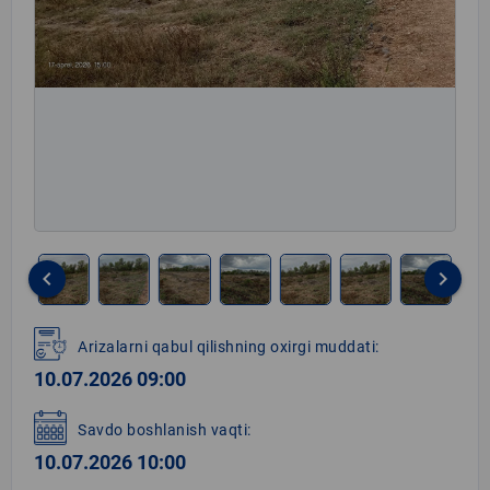
keyboard_arrow_left
keyboard_arrow_right
Item
1
Arizalarni qabul qilishning oxirgi muddati:
of
10.07.2026 09:00
8
Savdo boshlanish vaqti:
10.07.2026 10:00