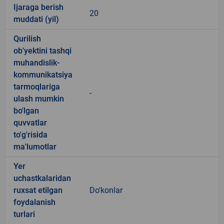
Ijaraga berish
20
muddati (yil)
Qurilish
ob'yektini tashqi
muhandislik-
kommunikatsiya
tarmoqlariga
-
ulash mumkin
bo'lgan
quvvatlar
to'g'risida
ma'lumotlar
Yer
uchastkalaridan
ruxsat etilgan
Do'konlar
foydalanish
turlari