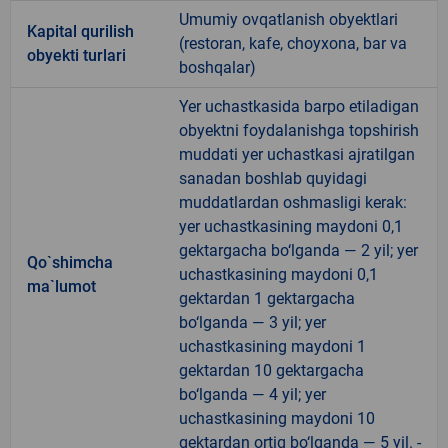
Umumiy ovqatlanish obyektlari
Kapital qurilish
(restoran, kafe, choyxona, bar va
obyekti turlari
boshqalar)
Yer uchastkasida barpo etiladigan
obyektni foydalanishga topshirish
muddati yer uchastkasi ajratilgan
sanadan boshlab quyidagi
muddatlardan oshmasligi kerak:
yer uchastkasining maydoni 0,1
gektargacha bo‘lganda — 2 yil; yer
Qo`shimcha
uchastkasining maydoni 0,1
ma`lumot
gektardan 1 gektargacha
bo‘lganda — 3 yil; yer
uchastkasining maydoni 1
gektardan 10 gektargacha
bo‘lganda — 4 yil; yer
uchastkasining maydoni 10
gektardan ortiq bo‘lganda — 5 yil. -