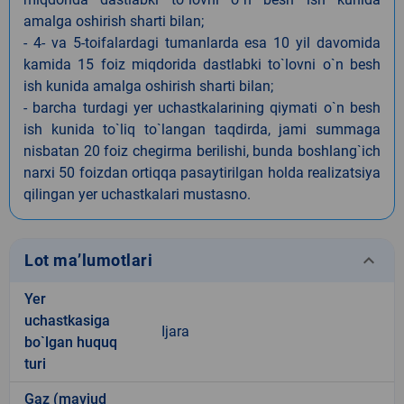
amalga oshirish sharti bilan;
- 4- va 5-toifalardagi tumanlarda esa 10 yil davomida
kamida 15 foiz miqdorida dastlabki to`lovni o`n besh
ish kunida amalga oshirish sharti bilan;
- barcha turdagi yer uchastkalarining qiymati o`n besh
ish kunida to`liq to`langan taqdirda, jami summaga
nisbatan 20 foiz chegirma berilishi, bunda boshlang`ich
narxi 50 foizdan ortiqqa pasaytirilgan holda realizatsiya
qilingan yer uchastkalari mustasno.
keyboard_arrow_down
Lot ma’lumotlari
Yer
uchastkasiga
Ijara
bo`lgan huquq
turi
Gaz (mavjud