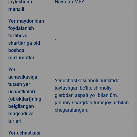
joylashgan
Nayman MFY
manzili
Yer maydonidan
foydalanish
tartibi va
-
shartlariga oid
boshqa
ma’lumotlar
Yer
uchastkasiga
Yer uchastkasi aholi punkitida
tutash yer
joylashgan bo‘lib, shimoliy
uchastkalari
g’arbdan aspalt yo‘l bilan 8m,
(ob’ektlari)ning
januniy sharqdan turar joylar bilan
belgilangan
chegaralangan.
maqsadi va
turlari
Yer uchastkasi