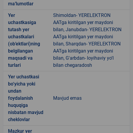
ma’lumotlar
Yer
Shimoldan- YERELEKTRON
uchastkasiga
AATga kiritilgan yer maydoni
tutash yer
bilan, Janubdan- YERELEKTRON
uchastkalari
AATga kiritilgan yer maydoni
(ob’ektlari)ning
bilan, Sharqdan- YERELEKTRON
belgilangan
AATga kiritilgan yer maydoni
maqsadi va
bilan, G'arbdan- loyihaviy yo'l
turlari
bilan chegaradosh
Yer uchastkasi
bo‘yicha yoki
undan
foydalanish
Mavjud emas
huquqiga
nisbatan mavjud
cheklovlar
Mazkur yer