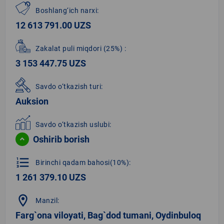
Boshlang‘ich narxi:
12 613 791.00 UZS
Zakalat puli miqdori
(25%)
:
3 153 447.75 UZS
Savdo o‘tkazish turi:
Auksion
Savdo o‘tkazish uslubi:
Oshirib borish
format_list_numbered
Birinchi qadam bahosi(10%):
1 261 379.10 UZS
location_on
Manzil:
Farg`ona viloyati, Bag`dod tumani, Oydinbuloq