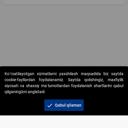
Copyright © 2017-2026. "Elektron onlayn-auksionlarni tashkil etish"
Ko`rsatilayotgan xizmatlarni yaxshilash maqsadida biz saytda
AJ. Barcha huquqlar himoyalangan
cookie-fayllardan foydalanamiz. Saytda qolishingiz, maxfiylik
siyosati va shaxsiy ma`lumotlardan foydalanish shartlarini qabul
qilganingizni anglatadi.
check
Qabul qilaman
+998 71 202-21-11
Veb-saytdagi axborot materiallaridan boshqa