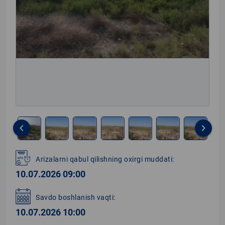
keyboard_arrow_left
keyboard_arrow_right
Item
1
Arizalarni qabul qilishning oxirgi muddati:
of
10.07.2026 09:00
8
Savdo boshlanish vaqti:
10.07.2026 10:00