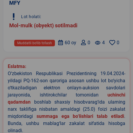
MFY
priority_high
Lot holati:
Mol-mulk (obyekt) sotilmadi
60 oy
0
remove_red_eye
4
0
Muddatli bo‘lib to‘lash
Eslatma:
O‘zbekiston Respublikasi Prezidentining 19.04.2024-
yildagi PQ-162-son qaroriga asosan ushbu lot bo‘yicha
o‘tkaziladigan elektron onlayn-auksion savdolari
jarayonida, ishtirokchilar tomonidan
uchinchi
qadamdan
boshlab shaxsiy hisobvarag‘ida ularning
narx taklifiga nisbatan amaldagi (25.0) foizi zakalat
miqdoridagi
summaga ega bo‘lishlari talab etiladi
.
Bunda, ushbu mablag‘lar zakalat sifatida hisobga
olinadi.