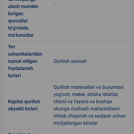
-
ulash mumkin
bo'lgan
quvvatlar
to'g'risida
ma'lumotlar
Yer
uchastkalaridan
ruxsat etilgan
Qurilish sanoati
foydalanish
turlari
Qurilish materiallari va buyumlari,
yog‘och, mebel, shisha idishlar,
Kapital qurilish
chinni va fayans va boshqa
obyekti turlari
shunga o‘xshash mahsulotlarni
ishlab chiqarish va saqlash uchun
mo‘ljallangan binolar