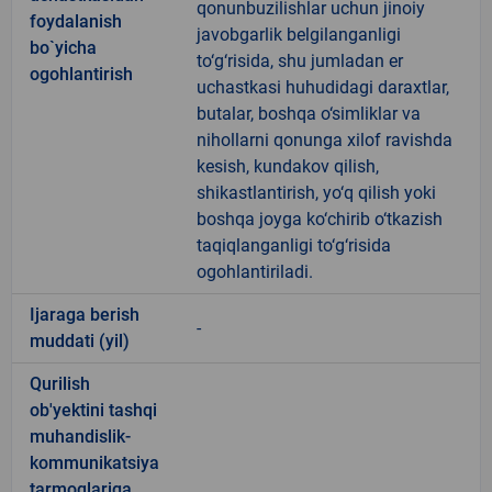
qonunbuzilishlar uchun jinoiy
foydalanish
javobgarlik belgilanganligi
bo`yicha
to‘g‘risida, shu jumladan er
ogohlantirish
uchastkasi huhudidagi daraxtlar,
butalar, boshqa o‘simliklar va
nihollarni qonunga xilof ravishda
kesish, kundakov qilish,
shikastlantirish, yo‘q qilish yoki
boshqa joyga ko‘chirib o‘tkazish
taqiqlanganligi to‘g‘risida
ogohlantiriladi.
Ijaraga berish
-
muddati (yil)
Qurilish
ob'yektini tashqi
muhandislik-
kommunikatsiya
tarmoqlariga