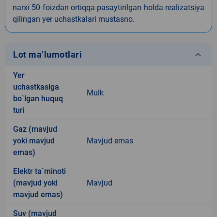
narxi 50 foizdan ortiqqa pasaytirilgan holda realizatsiya
qilingan yer uchastkalari mustasno.
keyboard_arrow_down
Lot ma’lumotlari
Yer
uchastkasiga
Mulk
bo`lgan huquq
turi
Gaz (mavjud
yoki mavjud
Mavjud emas
emas)
Elektr ta`minoti
(mavjud yoki
Mavjud
mavjud emas)
Suv (mavjud