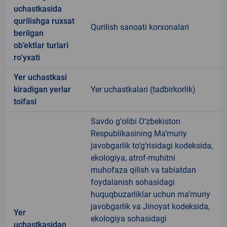
uchastkasida
qurilishga ruxsat
Qurilish sanoati korxonalari
berilgan
ob’ektlar turlari
ro‘yxati
Yer uchastkasi
kiradigan yerlar
Yer uchastkalari (tadbirkorlik)
toifasi
Savdo g‘olibi O‘zbekiston
Respublikasining Ma’muriy
javobgarlik to‘g‘risidagi kodeksida,
ekologiya, atrof-muhitni
muhofaza qilish va tabiatdan
foydalanish sohasidagi
huquqbuzarliklar uchun ma’muriy
javobgarlik va Jinoyat kodeksida,
Yer
ekologiya sohasidagi
uchastkasidan