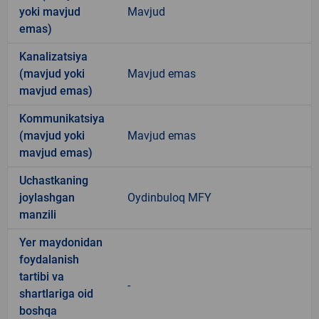
yoki mavjud
Mavjud
emas)
Kanalizatsiya
(mavjud yoki
Mavjud emas
mavjud emas)
Kommunikatsiya
(mavjud yoki
Mavjud emas
mavjud emas)
Uchastkaning
joylashgan
Oydinbuloq MFY
manzili
Yer maydonidan
foydalanish
tartibi va
-
shartlariga oid
boshqa