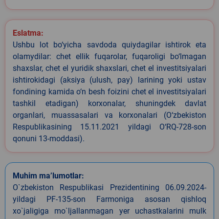
Eslatma:
Ushbu lot bo‘yicha savdoda quiydagilar ishtirok eta
olamydilar: chet ellik fuqarolar, fuqaroligi bo‘lmagan
shaxslar, chet el yuridik shaxslari, chet el investitsiyalari
ishtirokidagi (aksiya (ulush, pay) larining yoki ustav
fondining kamida o‘n besh foizini chet el investitsiyalari
tashkil etadigan) korxonalar, shuningdek davlat
organlari, muassasalari va korxonalari (O‘zbekiston
Respublikasining 15.11.2021 yildagi O‘RQ-728-son
qonuni 13-moddasi).
Muhim ma’lumotlar:
O`zbekiston Respublikasi Prezidentining 06.09.2024-
yildagi PF-135-son Farmoniga asosan qishloq
xo`jaligiga mo`ljallanmagan yer uchastkalarini mulk