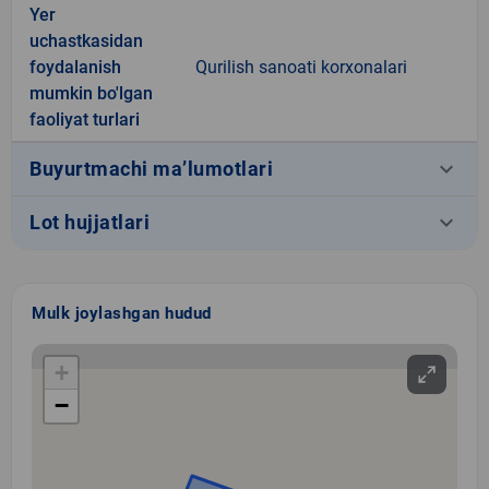
Yer
uchastkasidan
foydalanish
Qurilish sanoati korxonalari
mumkin bo'lgan
faoliyat turlari
keyboard_arrow_down
Buyurtmachi ma’lumotlari
keyboard_arrow_down
Lot hujjatlari
Mulk joylashgan hudud
+
−