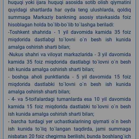
huquqi yoki ijara huquqi asosida sotib olish qiymatini
quyidagi shartlarda har oyda teng ulushlarda, qoldiq
summaga Markaziy bankning asosiy stavkasida foiz
hisoblagan holda bo`lib-bo`lib to`lashga beriladi:
-Toshkent shahrida - 1 yil davomida kamida 35 foiz
miqdorida dastlabgi to`lovni o`n besh ish kunida
amalga oshirish sharti bilan;
-Nukus shahri va viloyat markazlarida - 3 yil davomida
kamida 35 foiz miqdorida dastlabgi to`lovni o`n besh
ish kunida amalga oshirish sharti bilan;
- boshqa aholi punktlarida - 5 yil davomida 15 foiz
miqdorida dastlabki to`lovni o`n besh ish kunida
amalga oshirish sharti bilan;
- 4- va 5-toifalardagi tumanlarda esa 10 yil davomida
kamida 15 foiz miqdorida dastlabki to`lovni o`n besh
ish kunida amalga oshirish sharti bilan;
- barcha turdagi yer uchastkalarining qiymati o`n besh
ish kunida to`liq to`langan taqdirda, jami summaga
nisbatan 20 foiz chegirma berilishi, bunda boshlang`ich