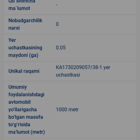
Qo`shimcha
-
ma`lumot
Nobudgarchilik
0
narxi
Yer
uchastkasining
0.05
maydoni (ga)
KA1730209057/38-1 yer
Unikal raqami
uchastkasi
Umumiy
foydalanishdagi
avtomobil
yo‘llarigacha
1000 metr
bo‘lgan masofa
to‘g‘risida
ma’lumot (metr)