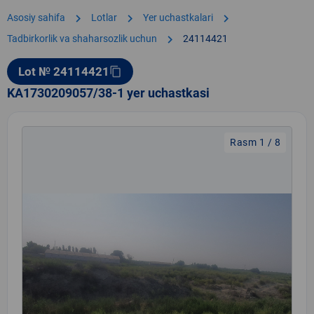
chevron_right
chevron_right
chevron_right
Asosiy sahifa
Lotlar
Yer uchastkalari
chevron_right
Tadbirkorlik va shaharsozlik uchun
24114421
Lot № 24114421
content_copy
KA1730209057/38-1 yer uchastkasi
Rasm 1 / 8