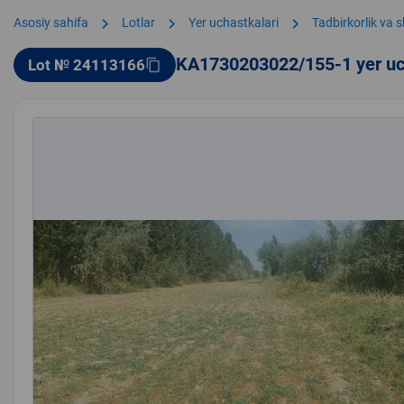
chevron_right
chevron_right
chevron_right
Asosiy sahifa
Lotlar
Yer uchastkalari
Tadbirkorlik va 
KA1730203022/155-1 yer uc
Lot № 24113166
content_copy