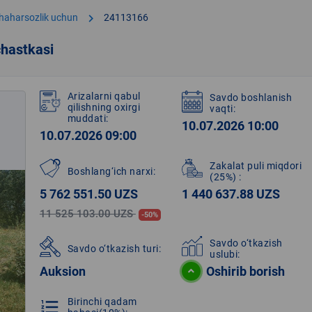
chevron_right
shaharsozlik uchun
24113166
hastkasi
Arizalarni qabul
Savdo boshlanish
qilishning oxirgi
vaqti:
muddati:
10.07.2026 10:00
10.07.2026 09:00
Zakalat puli miqdori
Boshlang‘ich narxi:
(25%)
:
5 762 551.50 UZS
1 440 637.88 UZS
11 525 103.00 UZS
-50%
Savdo o‘tkazish
Savdo o‘tkazish turi:
uslubi:
Auksion
Oshirib borish
Birinchi qadam
format_list_numbered