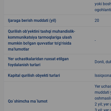
yoki bosh
ogohlanti
Ijaraga berish muddati (yil)
20
Qurilish ob'yektini tashqi muhandislik-
kommunikatsiya tarmoqlariga ulash
-
mumkin bo'lgan quvvatlar to'g'risida
ma'lumotlar
Yer uchastkalaridan ruxsat etilgan
Donli, du
foydalanish turlari
Kapital qurilish obyekti turlari
Issiqxona
Yer uchas
muddati 
oshmasli
Qo`shimcha ma`lumot
2 yil; ye
3 yil; ye