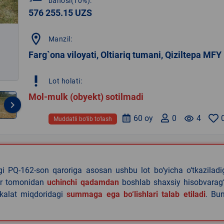
bahosi(10%):
576 255.15 UZS
location_on
Manzil:
Farg`ona viloyati, Oltiariq tumani, Qiziltepa MFY
priority_high
Lot holati:
Mol-mulk (obyekt) sotilmadi
keyboard_arrow_right
60 oy
0
remove_red_eye
4
Muddatli bo‘lib to‘lash
agi PQ-162-son qaroriga asosan ushbu lot bo‘yicha o‘tkazilad
lar tomonidan
uchinchi qadamdan
boshlab shaxsiy hisobvarag‘
akalat miqdoridagi
summaga ega bo‘lishlari talab etiladi
. Bu