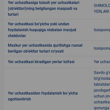
Yer uchastkasiga tutash yer uchastkalari
SHIMOLD
(ob’ektlari)ning belgilangan maqsadi va
YERLARI
turlari
Yer uchastkasi bo‘yicha yoki undan
foydalanish huquqiga nisbatan mavjud
Issiqxona
cheklovlar
Mazkur yer uchastkasida qurilishga ruxsat
Issiqxon
berilgan ob’ektlar turlari ro‘yxati
Yer uchastkasi kiradigan yerlar toifasi
Yer uchas
Savdo g‘o
to‘g‘risi
tabiatda
javobgarl
Yer uchastkasidan foydalanish bo`yicha
uchun jin
ogohlantirish
uchastkas
qonunga x