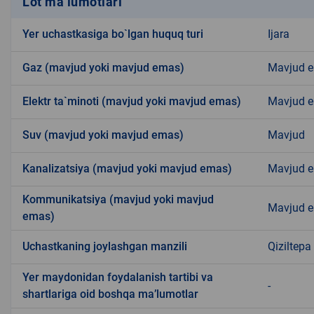
Lot ma’lumotlari
Yer uchastkasiga bo`lgan huquq turi
Ijara
Gaz (mavjud yoki mavjud emas)
Mavjud 
Elektr ta`minoti (mavjud yoki mavjud emas)
Mavjud 
Suv (mavjud yoki mavjud emas)
Mavjud
Kanalizatsiya (mavjud yoki mavjud emas)
Mavjud 
Kommunikatsiya (mavjud yoki mavjud
Mavjud 
emas)
Uchastkaning joylashgan manzili
Qiziltep
Yer maydonidan foydalanish tartibi va
-
shartlariga oid boshqa ma’lumotlar