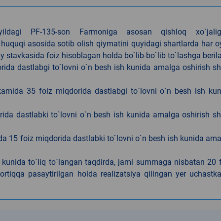
4-yildagi PF-135-son Farmoniga asosan qishloq xo`jalig
 huquqi asosida sotib olish qiymatini quyidagi shartlarda har 
tavkasida foiz hisoblagan holda bo`lib-bo`lib to`lashga berila
ida dastlabgi to`lovni o`n besh ish kunida amalga oshirish sh
kamida 35 foiz miqdorida dastlabgi to`lovni o`n besh ish ku
rida dastlabki to`lovni o`n besh ish kunida amalga oshirish sh
da 15 foiz miqdorida dastlabki to`lovni o`n besh ish kunida am
h kunida to`liq to`langan taqdirda, jami summaga nisbatan 20 
rtiqqa pasaytirilgan holda realizatsiya qilingan yer uchastka