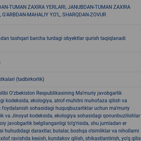
AN-TUMAN ZAXIRA YERLARI, JANUBDAN-TUMAN ZAXIRA
 , G'ARBDAN-MAHALIY YO’L, SHARQDAN-ZOVUR
dan tashqari barcha turdagi obyektlar qurish taqiqlanadi
a
tkalari (tadbirkorlik)
libi O‘zbekiston Respublikasining Ma’muriy javobgarlik
dagi kodeksida, ekologiya, atrof-muhitni muhofaza qilish va
n foydalanish sohasidagi huquqbuzarliklar uchun ma’muriy
ik va Jinoyat kodeksida, ekologiya sohasidagi qonunbuzilishlar
oiy javobgarlik belgilanganligi to‘g‘risida, shu jumladan er
i huhudidagi daraxtlar, butalar, boshqa o‘simliklar va nihollarni
ilof ravishda kesish, kundakov qilish, shikastlantirish, yo‘q qili