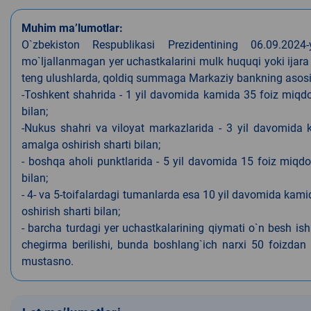
Muhim ma’lumotlar:
O`zbekiston Respublikasi Prezidentining 06.09.202
mo`ljallanmagan yer uchastkalarini mulk huquqi yoki ijara
teng ulushlarda, qoldiq summaga Markaziy bankning asosiy s
-Toshkent shahrida - 1 yil davomida kamida 35 foiz miqdor
bilan;
-Nukus shahri va viloyat markazlarida - 3 yil davomida 
amalga oshirish sharti bilan;
- boshqa aholi punktlarida - 5 yil davomida 15 foiz miqdo
bilan;
- 4- va 5-toifalardagi tumanlarda esa 10 yil davomida kami
oshirish sharti bilan;
- barcha turdagi yer uchastkalarining qiymati o`n besh is
chegirma berilishi, bunda boshlang`ich narxi 50 foizdan o
mustasno.