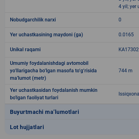
4 yil; ye
Nobudgarchilik narxi
0
Yer uchastkasining maydoni (ga)
0.0165
Unikal raqami
KA173020
Umumiy foydalanishdagi avtomobil
yo‘llarigacha bo‘lgan masofa to‘g‘risida
744 m
ma’lumot (metr)
Yer uchastkasidan foydalanish mumkin
Issiqxon
bo'lgan faoliyat turlari
Buyurtmachi ma’lumotlari
Lot hujjatlari