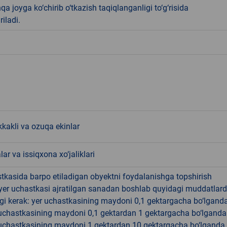
qa joyga ko‘chirib o‘tkazish taqiqlanganligi to‘g‘risida
riladi.
kkakli va ozuqa ekinlar
lar va issiqxona xo‘jaliklari
tkasida barpo etiladigan obyektni foydalanishga topshirish
yer uchastkasi ajratilgan sanadan boshlab quyidagi muddatlar
gi kerak: yer uchastkasining maydoni 0,1 gektargacha bo‘lgand
r uchastkasining maydoni 0,1 gektardan 1 gektargacha bo‘lgand
r uchastkasining maydoni 1 gektardan 10 gektargacha bo‘lganda