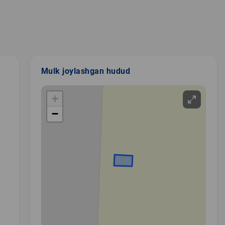
Mulk joylashgan hudud
+
−