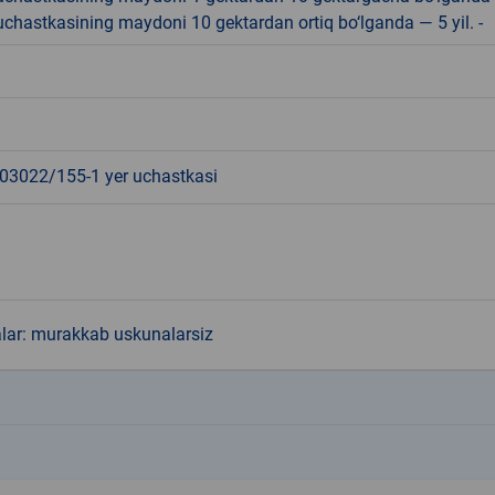
r uchastkasining maydoni 10 gektardan ortiq bo‘lganda — 5 yil. -
3022/155-1 yer uchastkasi
alar: murakkab uskunalarsiz
k
k