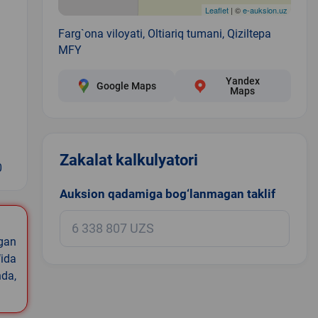
Leaflet
| ©
e-auksion.uz
Farg`ona viloyati, Oltiariq tumani, Qiziltepa
MFY
Yandex
Google Maps
Maps
Zakalat kalkulyatori
0
Auksion qadamiga bog‘lanmagan taklif
igan
ida
nda,