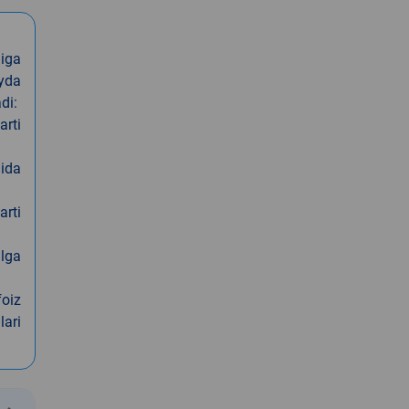
iga
oyda
di:
arti
nida
arti
alga
foiz
lari