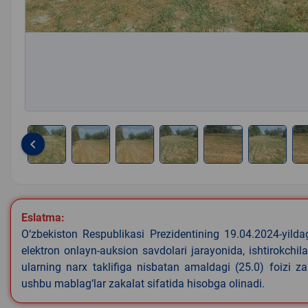
keyboard_arrow_left
Item
1
of
7
Eslatma:
O‘zbekiston Respublikasi Prezidentining 19.04.2024-yild
elektron onlayn-auksion savdolari jarayonida, ishtirokchi
ularning narx taklifiga nisbatan amaldagi (25.0) foizi z
ushbu mablag‘lar zakalat sifatida hisobga olinadi.